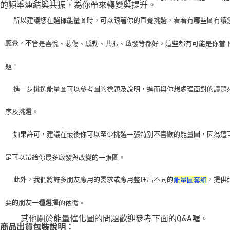
的頻率連結與共振，為你帶來轉變與提升。
    所以建議您在選擇能量圖時，可以跟著你的直覺挑選，看看有哪些圖有讓
感覺，不
管是喜悅、悲傷、感動、共振、啟發等都好，這些都有可能是你當
題！
    進一步挑選能量圖可以參考圖的標題及說明，進而與你想處理面對的議題
序及挑選。
    如果許可，建議在最後你可以至少挑選一張特別不喜歡的能量圖，因為這
是可以帶給
你最多啟發與改變的一張圖。
    此外，我們將許多朋友應用的需求或應用整理出不同的
，提供
能量圖套組
要的朋友一種選擇
的依循。
    其他關於能量催化圖的問題歡迎參考下面的Q&A喔。
商品出貨包裝說明：