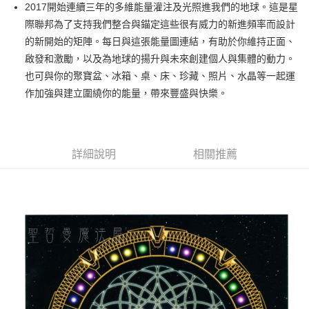
Apple Pay
2017開始連續三年的多維能量灌注及光照進我們的地球。這是星
際聯邦為了支持我們整合與錨定這些很有威力的新進頻率而設計
街口支付
的新開始的矩陣。每日與這張能量圖連結，有助於你維持正面、
悠遊付
啟發和激勵，以及為地球的揚升與未來創建個人與集體的動力。
也可與你的聚寶盆、冰箱、桌、床、珍藏、照片、水晶等一起運
ATM付款
作加強與建立圍繞你的能量，帶來豐盛與快樂。
運送方式
全家取貨付款
詳細說明
相關推薦
每筆NT$80，滿NT$3,000(含以上)免運費
7-11取貨付款
每筆NT$80，滿NT$3,000(含以上)免運費
賣家宅配幫您送（台灣）
每筆NT$80，滿NT$3,000(含以上)免運費
郵局幫你送（離島）
每筆NT$80，滿NT$3,000(含以上)免運費