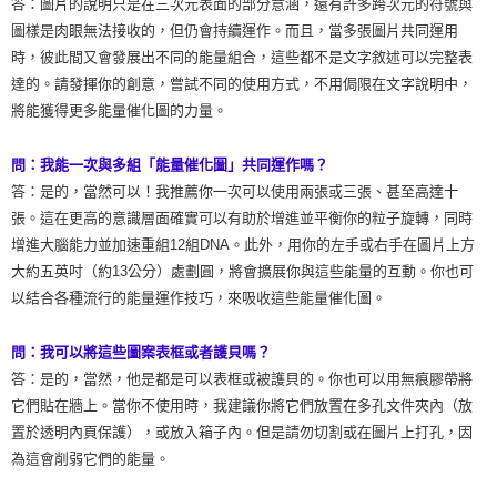
答：圖片的說明只是在三次元表面的部分意涵，還有許多跨次元的符號與
圖樣是肉眼無法接收的，但仍會持續運作。而且，當多張圖片共同運用
時，彼此間又會發展出不同的能量組合，這些都不是文字敘述可以完整表
達的。請發揮你的創意，嘗試不同的使用方式，不用侷限在文字說明中，
將能獲得更多能量催化圖的力量。
問：我能一次與多組「能量催化圖」共同運作嗎？
答：是的，當然可以！我推薦你一次可以使用兩張或三張、甚至高達十
張。這在更高的意識層面確實可以有助於增進並平衡你的粒子旋轉，同時
增進大腦能力並加速重組12組DNA。此外，用你的左手或右手在圖片上方
大約五英吋（約13公分）處劃圓，將會擴展你與這些能量的互動。你也可
以結合各種流行的能量運作技巧，來吸收這些能量催化圖。
問：我可以將這些圖案表框或者護貝嗎？
答：是的，當然，他是都是可以表框或被護貝的。你也可以用無痕膠帶將
它們貼在牆上。當你不使用時，我建議你將它們放置在多孔文件夾內（放
置於透明內頁保護），或放入箱子內。但是請勿切割或在圖片上打孔，因
為這會削弱它們的能量。