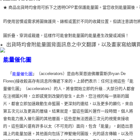
★ 商品出貨時均會用可拆下之透明OPP套保護能量圖。當您收到能量圖後，
的
使用習
慣或需求將圖做護貝、錶框或置於不同的收藏位置，但請注意請勿
圖折疊、穿洞或裁
邊，這樣作可能會對能量圖的能量產生改變或減損！
★ 出貨時均會附能量圖背面訊息之中文翻譯，以及畫家寫給購
能量催化圖
「
」（accelerators）是由布萊恩迪佛羅雷斯(Bryan De
能量催化圖
Flores)接收較高存有訊息所傳遞下來的。上師們表示：任何注視這些「能
量催化圖」（accelerators）的人，將會開始立即的升級...大部分的人都會
在注視圖片時，立即感覺到改變的發生。此外，您注視的每一張新的圖
片，都會立即加速啟動生命藍圖、更深刻的連結，以及更多的顯化，來自
第五次元以及更高的層級。結果就是，當這些圖片運作一段時間，個人將
會有能力進入催化圖的其他層面，這些是無法透過三次元的視覺來接收
的。這些圖片還有許多以太（不可見的）面向，包含「能量」，創造出意
識上的能量加速。其他面向包括了神聖幾何圖版、光的語言傳輸，以及符