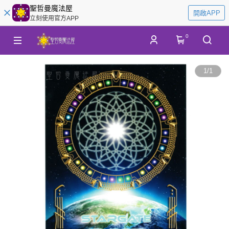
聖哲曼魔法屋
開啟APP
立刻使用官方APP
0
1
/
1