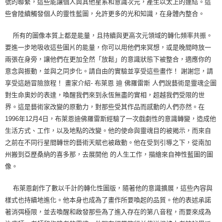
號的聯繫，這些能讓個人與其他星系和意識次元，產生以太上的連結。這
些會陸續觸發個人的靈性藍圖，允許更多的光和知識，在身體內整合。
所有的圖像本質上都是能量，且持續與更高次元領域的轉化頻率共振。
要進一步地吸收這些圖片的能量，你可以用他們來冥想，或是晚間時放一
兩張在身旁，讓他們在更加全然「放鬆」的意識狀態下被整合，適應你的
意念與振動，並與之同步化。請自由的實驗並享受這些畫作！ 謝謝您，請
享受這趟冒險旅程！ 畫家介紹- 布萊恩 迪 佛羅雷斯 人們說藝術是靈魂企圖
對生命奧妙的表達，喚醒我們來到永恆無盡的實相，超越我們受限的世
界。這是藝術家改變的原動力，對那些受其作品而感動的人們亦然。在
1996年12月4日，布萊恩迪佛羅雷斯經驗了一次戲劇性的意識轉變，造成他
生活方式、工作，以及地點的改變。他的使命與靈魂目的被揭示，而來自
之前在不同行星間轉世的藝術天賦也被啟動。他在受到引導之下，從南加
州搬到亞歷桑納的喜多那，去展開他 的人生工作，描繪來自神性藍圖的圖
像。
布萊恩創作了數以千計的轉化性圖版，隨著他的意識擴展，這些內容與
樣式也持續地進化。他本身也成為了畫作所要喚起的品質。他的表述承諾
著消弭極限，並去喚醒和啟發那些為了進入存在的第八音程，而要來成為