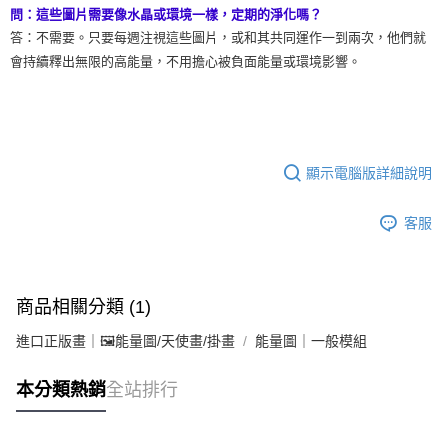
問：這些圖片需要像水晶或環境一樣，定期的淨化嗎？
答：不需要。只要每週注視這些圖片，或和其共同運作一到兩次，他們就
會持續釋出無限的高能量，不用擔心被負面能量或環境影響。
顯示電腦版詳細說明
客服
商品相關分類 (1)
進口正版畫｜🖼️能量圖/天使畫/掛畫
能量圖｜一般模組
本分類熱銷
全站排行