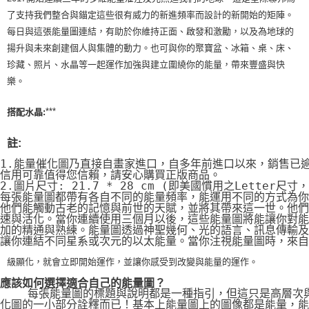
了支持我們整合與錨定這些很有威力的新進頻率而設計的新開始的矩陣。
每日與這張能量圖連結，有助於你維持正面、啟發和激勵，以及為地球的
揚升與未來創建個人與集體的動力。也可與你的聚寶盆、冰箱、桌、床、
珍藏、照片、水晶等一起運作加強與建立圍繞你的能量，帶來豐盛與快
樂。
***
搭配水晶:
註:
1.能量催化圖乃直接自畫家進口，自多年前進口以來，銷售已
信用可靠值得您信賴，請安心購買正版商品。
2.圖片尺寸: 21.7 * 28 cm (即美國慣用之Letter尺寸
每張能量圖都帶有各自不同的能量頻率，能運用不同的方式為你
他們能觸動古老的記憶與前世的天賦，並將其帶來這一世。他們
速與活化。當你連續使用三個月以後，這些能量圖將能讓你對能
加的精通與熟練。能量圖透過神聖幾何、光的語言、訊息傳輸及
讓你連結不同星系或次元的以太能量。當你注視能量圖時，來自
級顯化，就會立即開始運作，並讓你感受到改變與能量的運作。
應該如何選擇適合自己的能量圖？
    每張能量圖的標題與說明都是一種指引，但這只是高層次
化圖的一小部分詮釋而已！基本上能量圖上的圖像都是能量，能