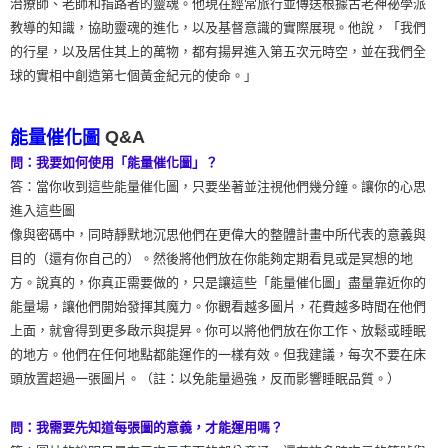
治療師、老師和指路者的靈魂。他現在經常旅行並傳送根據古老神祕學派
教導的知識，協助靈魂的進化，以及基督意識的實際展現。他說，「我們
的行星，以及居住其上的萬物，都有揚昇進入第五次元時空，並在我們全
球的實相中創造第七個黃金紀元的使命。」
Q&A
能量催化圖
問：我要如何使用「能量催化圖」？
答：當你收到這些能量催化圖，只要坐著並注視他們幾分鐘。讓你的心思
進入這些圖
像與密碼中，同時靜默地沉思他們在更偉大的整體計畫中所代表的意義與
目的（還有你自己的）。然後將他們放在你能夠定期看見或是冥想的地
方。說真的，你真正需要做的，只是讓這些「能量催化圖」盡量靠近你的
能量場，讓他們開始發揮其魔力。你觀看越多圖片，花費越多時間在他們
上面，就會得到更多啟示與提昇。你可以將他們放在你工作、放鬆或睡眠
的地方。他們在任何地點都能運作的一樣有效。但我建議，每次不要在床
頭放置超過一張圖片。（註：以免能量過強，反而影響睡眠品質。）
問：我需要先知道每張圖的意義，才能運用嗎？