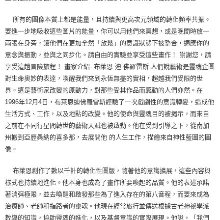
所有的圖像本質上都是能量，且持續與更高次元領域的轉化頻率共振。
要進一步地吸收這些圖片的能量，你可以用他們來冥想，或是晚間時放一
兩張在身旁，讓他們在更加全然「放鬆」的意識狀態下被整合，適應你的
意念與振動，並與之同步化。請自由的實驗並享受這些畫作！ 謝謝您，請
享受這趟冒險旅程！ 畫家介紹- 布萊恩 迪 佛羅雷斯 人們說藝術是靈魂企圖
對生命奧妙的表達，喚醒我們來到永恆無盡的實相，超越我們受限的世
界。這是藝術家改變的原動力，對那些受其作品而感動的人們亦然。在
1996年12月4日，布萊恩迪佛羅雷斯經驗了一次戲劇性的意識轉變，造成他
生活方式、工作，以及地點的改變。他的使命與靈魂目的被揭示，而來自
之前在不同行星間轉世的藝術天賦也被啟動。他在受到引導之下，從南加
州搬到亞歷桑納的喜多那，去展開他 的人生工作，描繪來自神性藍圖的圖
像。
布萊恩創作了數以千計的轉化性圖版，隨著他的意識擴展，這些內容與
樣式也持續地進化。他本身也成為了畫作所要喚起的品質。他的表述承諾
著消弭極限，並去喚醒和啟發那些為了進入存在的第八音程，而要來成為
治療師、老師和指路者的靈魂。他現在經常旅行並傳送根據古老神祕學派
教導的知識，協助靈魂的進化，以及基督意識的實際展現。他說，「我們