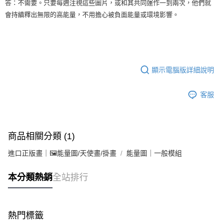
答：不需要。只要每週注視這些圖片，或和其共同運作一到兩次，他們就
會持續釋出無限的高能量，不用擔心被負面能量或環境影響。
顯示電腦版詳細說明
客服
商品相關分類 (1)
進口正版畫｜🖼️能量圖/天使畫/掛畫
能量圖｜一般模組
本分類熱銷
全站排行
熱門標籤