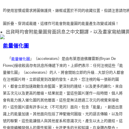
的
使用習
慣或需求將圖做護貝、錶框或置於不同的收藏位置，但請注意請勿
圖折疊、穿洞或裁
邊，這樣作可能會對能量圖的能量產生改變或減損！
★ 出貨時均會附能量圖背面訊息之中文翻譯，以及畫家寫給購
能量催化圖
「
」（accelerators）是由布萊恩迪佛羅雷斯(Bryan De
能量催化圖
Flores)接收較高存有訊息所傳遞下來的。上師們表示：任何注視這些「能
量催化圖」（accelerators）的人，將會開始立即的升級...大部分的人都會
在注視圖片時，立即感覺到改變的發生。此外，您注視的每一張新的圖
片，都會立即加速啟動生命藍圖、更深刻的連結，以及更多的顯化，來自
第五次元以及更高的層級。結果就是，當這些圖片運作一段時間，個人將
會有能力進入催化圖的其他層面，這些是無法透過三次元的視覺來接收
的。這些圖片還有許多以太（不可見的）面向，包含「能量」，創造出意
識上的能量加速。其他面向包括了神聖幾何圖版、光的語言傳輸，以及符
號的聯繫，這些能讓個人與其他星系和意識次元，產生以太上的連結。這
些會陸續觸發個人的靈性藍圖，允許更多的光和知識，在身體內整合。