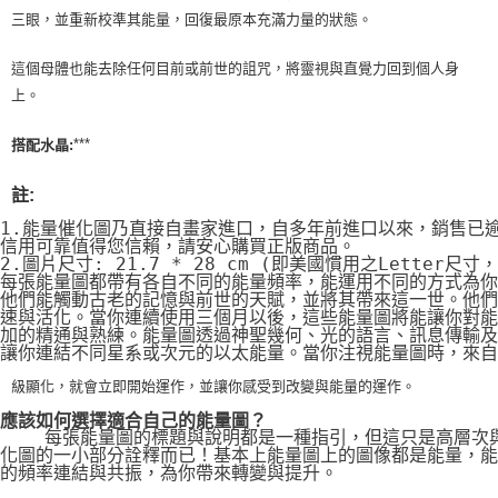
三眼，並重新校準其能量，回復最原本充滿力量的狀態。
這個母體也能去除任何目前或前世的詛咒，將靈視與直覺力回到個人身
上。
***
搭配水晶:
註:
1.能量催化圖乃直接自畫家進口，自多年前進口以來，銷售已
信用可靠值得您信賴，請安心購買正版商品。
2.圖片尺寸: 21.7 * 28 cm (即美國慣用之Letter尺寸
每張能量圖都帶有各自不同的能量頻率，能運用不同的方式為你
他們能觸動古老的記憶與前世的天賦，並將其帶來這一世。他們
速與活化。當你連續使用三個月以後，這些能量圖將能讓你對能
加的精通與熟練。能量圖透過神聖幾何、光的語言、訊息傳輸及
讓你連結不同星系或次元的以太能量。當你注視能量圖時，來自
級顯化，就會立即開始運作，並讓你感受到改變與能量的運作。
應該如何選擇適合自己的能量圖？
    每張能量圖的標題與說明都是一種指引，但這只是高層次
化圖的一小部分詮釋而已！基本上能量圖上的圖像都是能量，能
的頻率連結與共振，為你帶來轉變與提升。