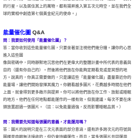
的行星，以及居住其上的萬物，都有揚昇進入第五次元時空，並在我們全
球的實相中創造第七個黃金紀元的使命。」
Q&A
能量催化圖
問：我要如何使用「能量催化圖」？
答：當你收到這些能量催化圖，只要坐著並注視他們幾分鐘。讓你的心思
進入這些圖
像與密碼中，同時靜默地沉思他們在更偉大的整體計畫中所代表的意義與
目的（還有你自己的）。然後將他們放在你能夠定期看見或是冥想的地
方。說真的，你真正需要做的，只是讓這些「能量催化圖」盡量靠近你的
能量場，讓他們開始發揮其魔力。你觀看越多圖片，花費越多時間在他們
上面，就會得到更多啟示與提昇。你可以將他們放在你工作、放鬆或睡眠
的地方。他們在任何地點都能運作的一樣有效。但我建議，每次不要在床
頭放置超過一張圖片。（註：以免能量過強，反而影響睡眠品質。）
問：我需要先知道每張圖的意義，才能運用嗎？
答：圖片的說明只是在三次元表面的部分意涵，還有許多跨次元的符號與
圖樣是肉眼無法接收的，但仍會持續運作。而且，當多張圖片共同運用