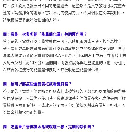
時，彼此間又會發展出不同的能量組合，這些都不是文字敘述可以完整表
達的。請發揮你的創意，嘗試不同的使用方式，不用侷限在文字說明中，
將能獲得更多能量催化圖的力量。
問：我能一次與多組「能量催化圖」共同運作嗎？
答：是的，當然可以！我推薦你一次可以使用兩張或三張、甚至高達十
張。這在更高的意識層面確實可以有助於增進並平衡你的粒子旋轉，同時
增進大腦能力並加速重組12組DNA。此外，用你的左手或右手在圖片上方
大約五英吋（約13公分）處劃圓，將會擴展你與這些能量的互動。你也可
以結合各種流行的能量運作技巧，來吸收這些能量催化圖。
問：我可以將這些圖案表框或者護貝嗎？
答：是的，當然，他是都是可以表框或被護貝的。你也可以用無痕膠帶將
它們貼在牆上。當你不使用時，我建議你將它們放置在多孔文件夾內（放
置於透明內頁保護），或放入箱子內。但是請勿切割或在圖片上打孔，因
為這會削弱它們的能量。
問：這些圖片需要像水晶或環境一樣，定期的淨化嗎？