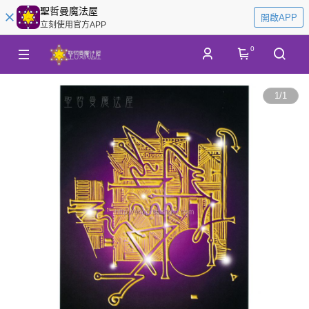
聖哲曼魔法屋
開啟APP
立刻使用官方APP
0
1
/
1