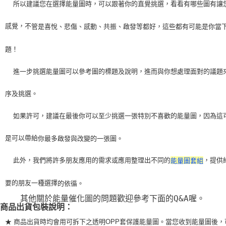
    所以建議您在選擇能量圖時，可以跟著你的直覺挑選，看看有哪些圖有讓
感覺，不
管是喜悅、悲傷、感動、共振、啟發等都好，這些都有可能是你當
題！
    進一步挑選能量圖可以參考圖的標題及說明，進而與你想處理面對的議題
序及挑選。
    如果許可，建議在最後你可以至少挑選一張特別不喜歡的能量圖，因為這
是可以帶給
你最多啟發與改變的一張圖。
    此外，我們將許多朋友應用的需求或應用整理出不同的
，提供
能量圖套組
要的朋友一種選擇
的依循。
    其他關於能量催化圖的問題歡迎參考下面的Q&A喔。
商品出貨包裝說明：
★ 商品出貨時均會用可拆下之透明OPP套保護能量圖。當您收到能量圖後，