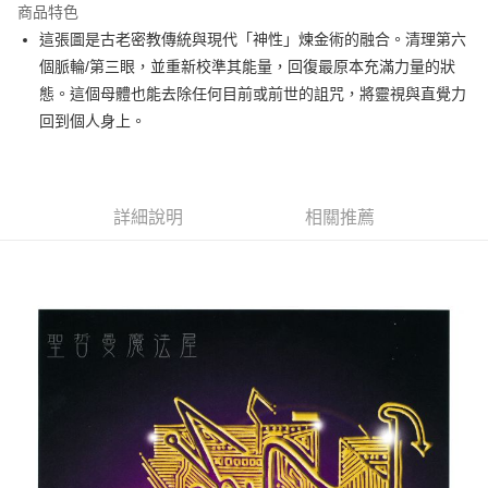
商品特色
Apple Pay
這張圖是古老密教傳統與現代「神性」煉金術的融合。清理第六
個脈輪/第三眼，並重新校準其能量，回復最原本充滿力量的狀
街口支付
態。這個母體也能去除任何目前或前世的詛咒，將靈視與直覺力
悠遊付
回到個人身上。
ATM付款
運送方式
詳細說明
相關推薦
全家取貨付款
每筆NT$80，滿NT$3,000(含以上)免運費
7-11取貨付款
每筆NT$80，滿NT$3,000(含以上)免運費
賣家宅配幫您送（台灣）
每筆NT$80，滿NT$3,000(含以上)免運費
郵局幫你送（離島）
每筆NT$80，滿NT$3,000(含以上)免運費