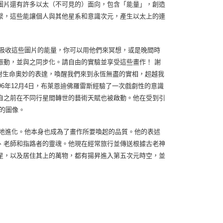
圖片還有許多以太（不可見的）面向，包含「能量」，創造
繫，這些能讓個人與其他星系和意識次元，產生以太上的連
吸收這些圖片的能量，你可以用他們來冥想，或是晚間時
振動，並與之同步化。請自由的實驗並享受這些畫作！ 謝
企圖對生命奧妙的表達，喚醒我們來到永恆無盡的實相，超越我
6年12月4日，布萊恩迪佛羅雷斯經驗了一次戲劇性的意識
自之前在不同行星間轉世的藝術天賦也被啟動。他在受到引
的圖像。
地進化。他本身也成為了畫作所要喚起的品質。他的表述
、老師和指路者的靈魂。他現在經常旅行並傳送根據古老神
星，以及居住其上的萬物，都有揚昇進入第五次元時空，並