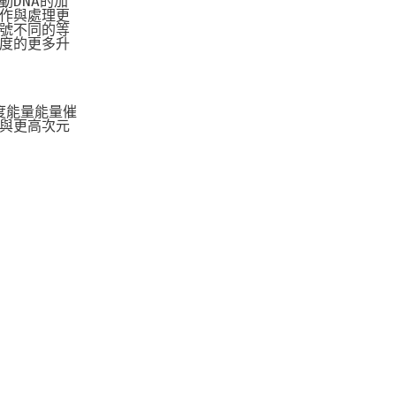
DNA的加
作與處理更
號不同的等
度的更多升
度能量能量催
與更高次元