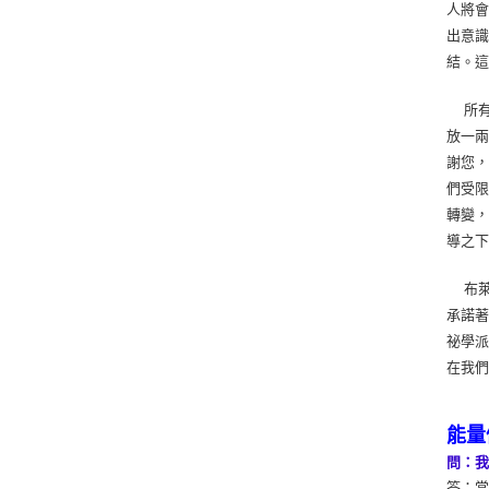
人將
出意
結。
所有
放一兩
謝您，
們受限
轉變
導之下
布萊
承諾
祕學
在我
能量
問：
答：