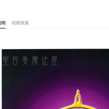
運送方式
全家取貨
每筆NT$8
說明
相關推薦
7-11取貨
每筆NT$8
賣家宅配
每筆NT$8
郵局幫你
每筆NT$8
付款後門
免運費