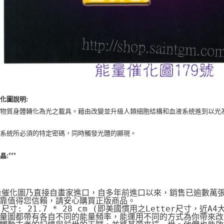
化圖說明:
將物質身體轉化為光之載具。藉由改變並升級人類細胞結構和血液系統進到以光
液系統所必須的特定密碼，同時觸發光體的顯現。
***
晶:
量催化圖乃直接自畫家進口，自多年前進口以來，銷售已逾數萬
靠值得您信賴，請安心購買正版商品。
片尺寸: 21.7 * 28 cm (即美國慣用之Letter尺寸，近A4
量圖都帶有各自不同的能量頻率，能運用不同的方式為你帶來改