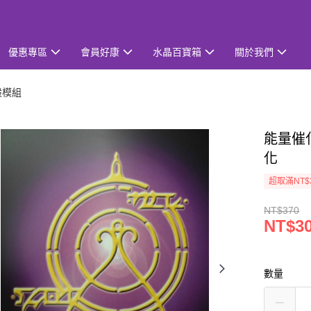
優惠專區
會員好康
水晶百寶箱
關於我們
般模組
能量催化
化
超取滿NT$
NT$370
NT$3
數量