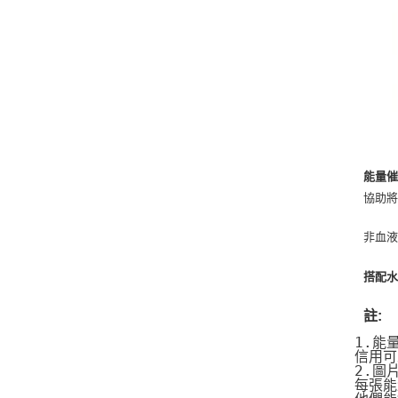
能量催
協助
非血
搭配水
註:
1.能
信用可
2.圖
每張能