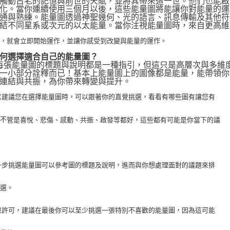
觸動古老的記憶與前世的天賦，並將其帶來這一世。他們也能啟動
化。當你連續使用三個月以後，這些能量圖將能讓你對能量的運
通與熟練。能量圖透過神聖幾何、光的語言、訊息傳輸及其他符
結不同星系或次元的以太能量。當你注視能量圖時，來自更高維
化，就會立即開始運作，並讓你感受到改變與能量的運作。
何選擇適合自己的能量圖？
 每張能量圖的標題與說明都是一種指引，但這只是高層次與多維
一小部分詮釋而已！基本上能量圖上的圖像都是能量，能帶領你
連結與共振，為你帶來轉變與提升。
 所以建議您在選擇能量圖時，可以跟著你的直覺挑選，看看有哪些圖有讓您有
，不
管是喜悅、悲傷、感動、共振、啟發等都好，這些都有可能是你當下的議
 進一步挑選能量圖可以參考圖的標題及說明，進而與你想處理面對的議題來排
挑選。
 如果許可，建議在最後你可以至少挑選一張特別不喜歡的能量圖，因為這可能