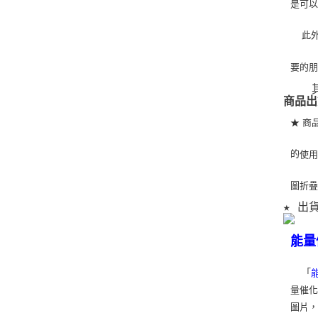
是可
   
要的
   
商品出
★ 商
的
使
圖折
★ 出
能量
「
量催化
圖片