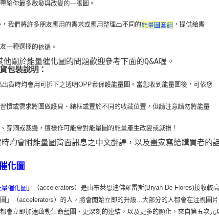
以帶給
你最多啟發與改變的一張圖。
 此外，我們將許多朋友應用的需求或應用整理出不同的
，提供給需
能量圖套組
朋友一種選擇
的依循。
 其他關於能量催化圖的問題歡迎參考下面的Q&A喔。
貨包裝說明：
品出貨時均會用可拆下之透明OPP套保護能量圖。當您收到能量圖後，可依您
用習
慣或需求將圖做護貝、錶框或置於不同的收藏位置，但請注意請勿將能量
疊、穿洞或裁
邊，這樣作可能會對能量圖的能量產生改變或減損！
貨時均會附能量圖背面訊息之中文翻譯，以及畫家寫給購買者的
催化圖
」（accelerators）是由布萊恩迪佛羅雷斯(Bryan De Flo
能量催化圖
圖」（accelerators）的人，將會開始立即的升級...大部分的人都會在
，都會立即加速啟動生命藍圖、更深刻的連結，以及更多的顯化，來自第五次元