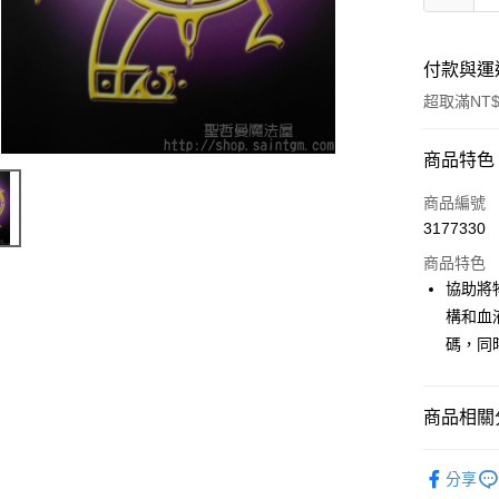
付款與運
超取滿NT$
付款方式
商品特色
信用卡一
商品編號
3177330
超商取貨
商品特色
LINE Pay
協助將
構和血
Apple Pay
碼，同
街口支付
悠遊付
商品相關分
ATM付款
進口正版畫
分享