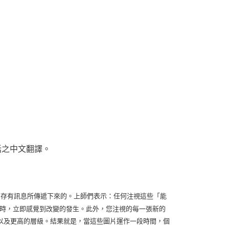
話之中文翻譯。
res)接收較高存有訊息所傳遞下來的。上師們表示：任何注視這些「能
注視圖片時，立即感覺到改變的發生。此外，您注視的每一張新的
以及更高的層級。結果就是，當這些圖片運作一段時間，個