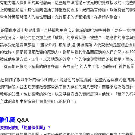
會有能力進入催化圖的其他層面，這些是無法透過三次元的視覺來接收的。這些
識上的能量加速。其他面向包括了神聖幾何圖版、光的語言傳輸，以及符號的聯
這些會陸續觸發個人的靈性藍圖，允許更多的光和知識，在身體內整合。
的圖像本質上都是能量，且持續與更高次元領域的轉化頻率共振。要進一步地
張在身旁，讓他們在更加全然「放鬆」的意識狀態下被整合，適應你的意念與
請享受這趟冒險旅程！ 畫家介紹- 布萊恩 迪 佛羅雷斯 人們說藝術是靈魂
的世界。這是藝術家改變的原動力，對那些受其作品而感動的人們亦然。在199
，造成他生活方式、工作，以及地點的改變。他的使命與靈魂目的被揭示，而來
，從南加州搬到亞歷桑納的喜多那，去展開他 的人生工作，描繪來自神性藍圖
恩創作了數以千計的轉化性圖版，隨著他的意識擴展，這些內容與樣式也持續
著消弭極限，並去喚醒和啟發那些為了進入存在的第八音程，而要來成為治療師
派教導的知識，協助靈魂的進化，以及基督意識的實際展現。他說，「我們的行
們全球的實相中創造第七個黃金紀元的使命。」
Q&A
催化圖
我要如何使用「能量催化圖」？
當你收到這些能量催化圖，只要坐著並注視他們幾分鐘。讓你的心思進入這些圖