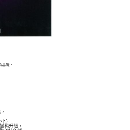
為基礎、
張，
大小)
變與升級，