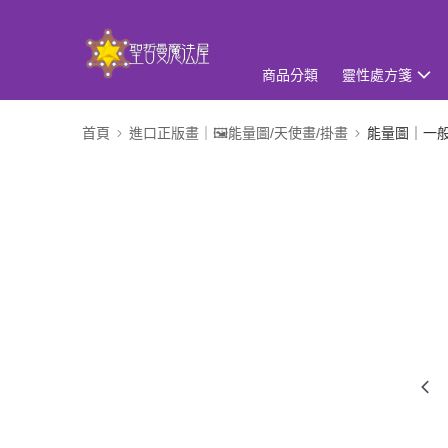
商品分類
靈性處方箋
首頁
進口正版畫｜🖼️能量圖/天使畫/掛畫
能量圖｜一