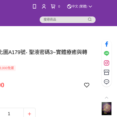
0
中文 (繁體)
圖A179號- 聖液密碼3~實體療癒與轉
3,000免運
00