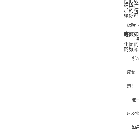
他們能
速與活
加的精
讓你連
級顯
應該如
   
化圖的
的頻率
   
感覺
題！
   
序及
   