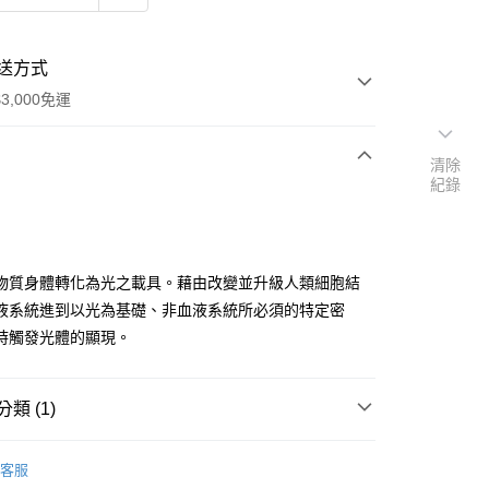
送方式
3,000免運
清除
紀錄
次付款
付款
物質身體轉化為光之載具。藉由改變並升級人類細胞結
液系統進到以光為基礎、非血液系統所必須的特定密
時觸發光體的顯現。
類 (1)
｜🖼️能量圖/天使畫/掛畫
能量圖｜一般模組
客服