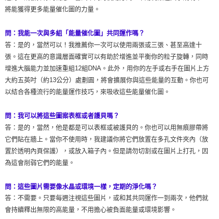
將能獲得更多能量催化圖的力量。
問：我能一次與多組「能量催化圖」共同運作嗎？
答：是的，當然可以！我推薦你一次可以使用兩張或三張、甚至高達十
張。這在更高的意識層面確實可以有助於增進並平衡你的粒子旋轉，同時
增進大腦能力並加速重組12組DNA。此外，用你的左手或右手在圖片上方
大約五英吋（約13公分）處劃圓，將會擴展你與這些能量的互動。你也可
以結合各種流行的能量運作技巧，來吸收這些能量催化圖。
問：我可以將這些圖案表框或者護貝嗎？
答：是的，當然，他是都是可以表框或被護貝的。你也可以用無痕膠帶將
它們貼在牆上。當你不使用時，我建議你將它們放置在多孔文件夾內（放
置於透明內頁保護），或放入箱子內。但是請勿切割或在圖片上打孔，因
為這會削弱它們的能量。
問：這些圖片需要像水晶或環境一樣，定期的淨化嗎？
答：不需要。只要每週注視這些圖片，或和其共同運作一到兩次，他們就
會持續釋出無限的高能量，不用擔心被負面能量或環境影響。