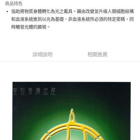
商品特色
Apple Pay
協助將物質身體轉化為光之載具。藉由改變並升級人類細胞結構
和血液系統進到以光為基礎、非血液系統所必須的特定密碼，同
街口支付
時觸發光體的顯現。
悠遊付
ATM付款
詳細說明
相關推薦
運送方式
全家取貨付款
每筆NT$80，滿NT$3,000(含以上)免運費
7-11取貨付款
每筆NT$80，滿NT$3,000(含以上)免運費
賣家宅配幫您送（台灣）
每筆NT$80，滿NT$3,000(含以上)免運費
郵局幫你送（離島）
每筆NT$80，滿NT$3,000(含以上)免運費