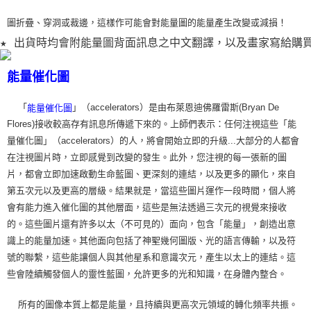
圖折疊、穿洞或裁
邊，這樣作可能會對能量圖的能量產生改變或減損！
★ 出貨時均會附能量圖背面訊息之中文翻譯，以及畫家寫給購
能量催化圖
「
」（accelerators）是由布萊恩迪佛羅雷斯(Bryan De
能量催化圖
Flores)接收較高存有訊息所傳遞下來的。上師們表示：任何注視這些「能
量催化圖」（accelerators）的人，將會開始立即的升級...大部分的人都會
在注視圖片時，立即感覺到改變的發生。此外，您注視的每一張新的圖
片，都會立即加速啟動生命藍圖、更深刻的連結，以及更多的顯化，來自
第五次元以及更高的層級。結果就是，當這些圖片運作一段時間，個人將
會有能力進入催化圖的其他層面，這些是無法透過三次元的視覺來接收
的。這些圖片還有許多以太（不可見的）面向，包含「能量」，創造出意
識上的能量加速。其他面向包括了神聖幾何圖版、光的語言傳輸，以及符
號的聯繫，這些能讓個人與其他星系和意識次元，產生以太上的連結。這
些會陸續觸發個人的靈性藍圖，允許更多的光和知識，在身體內整合。
所有的圖像本質上都是能量，且持續與更高次元領域的轉化頻率共振。