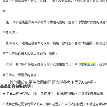
感覺，不
管是喜悅、悲傷、感動、共振、啟發等都好，這些都有可能是你當
題！
    進一步挑選能量圖可以參考圖的標題及說明，進而與你想處理面對的議題
序及挑選。
    如果許可，建議在最後你可以至少挑選一張特別不喜歡的能量圖，因為這
是可以帶給
你最多啟發與改變的一張圖。
    此外，我們將許多朋友應用的需求或應用整理出不同的
，提供
能量圖套組
要的朋友一種選擇
的依循。
    其他關於能量催化圖的問題歡迎參考下面的Q&A喔。
商品出貨包裝說明：
★ 商品出貨時均會用可拆下之透明OPP套保護能量圖。當您收到能量圖後，
的
使用習
慣或需求將圖做護貝、錶框或置於不同的收藏位置，但請注意請勿