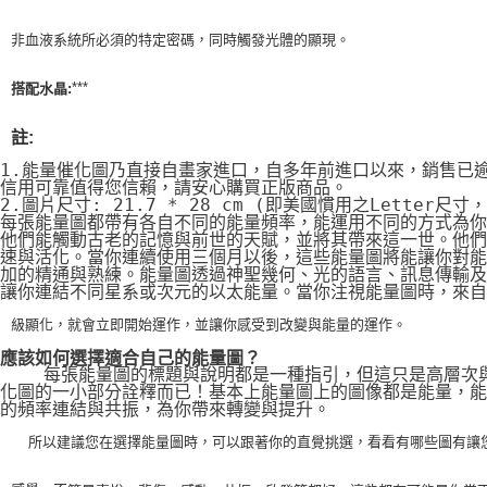
非血液系統所必須的特定密碼，同時觸發光體的顯現。
***
搭配水晶:
註:
1.能量催化圖乃直接自畫家進口，自多年前進口以來，銷售已
信用可靠值得您信賴，請安心購買正版商品。
2.圖片尺寸: 21.7 * 28 cm (即美國慣用之Letter尺寸
每張能量圖都帶有各自不同的能量頻率，能運用不同的方式為你
他們能觸動古老的記憶與前世的天賦，並將其帶來這一世。他們
速與活化。當你連續使用三個月以後，這些能量圖將能讓你對能
加的精通與熟練。能量圖透過神聖幾何、光的語言、訊息傳輸及
讓你連結不同星系或次元的以太能量。當你注視能量圖時，來自
級顯化，就會立即開始運作，並讓你感受到改變與能量的運作。
應該如何選擇適合自己的能量圖？
    每張能量圖的標題與說明都是一種指引，但這只是高層次
化圖的一小部分詮釋而已！基本上能量圖上的圖像都是能量，能
的頻率連結與共振，為你帶來轉變與提升。
    所以建議您在選擇能量圖時，可以跟著你的直覺挑選，看看有哪些圖有讓