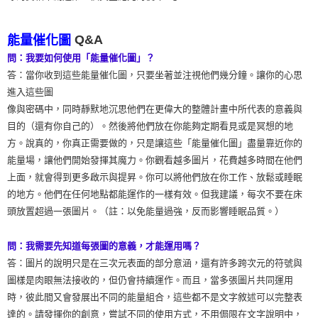
Q&A
能量催化圖
問：我要如何使用「能量催化圖」？
答：當你收到這些能量催化圖，只要坐著並注視他們幾分鐘。讓你的心思
進入這些圖
像與密碼中，同時靜默地沉思他們在更偉大的整體計畫中所代表的意義與
目的（還有你自己的）。然後將他們放在你能夠定期看見或是冥想的地
方。說真的，你真正需要做的，只是讓這些「能量催化圖」盡量靠近你的
能量場，讓他們開始發揮其魔力。你觀看越多圖片，花費越多時間在他們
上面，就會得到更多啟示與提昇。你可以將他們放在你工作、放鬆或睡眠
的地方。他們在任何地點都能運作的一樣有效。但我建議，每次不要在床
頭放置超過一張圖片。（註：以免能量過強，反而影響睡眠品質。）
問：我需要先知道每張圖的意義，才能運用嗎？
答：圖片的說明只是在三次元表面的部分意涵，還有許多跨次元的符號與
圖樣是肉眼無法接收的，但仍會持續運作。而且，當多張圖片共同運用
時，彼此間又會發展出不同的能量組合，這些都不是文字敘述可以完整表
達的。請發揮你的創意，嘗試不同的使用方式，不用侷限在文字說明中，