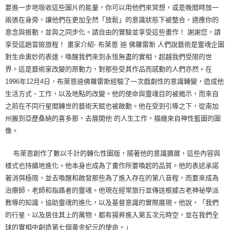
要進一步地吸收這些圖片的能量，你可以用他們來冥想，或是晚間時放一
兩張在身旁，讓他們在更加全然「放鬆」的意識狀態下被整合，適應你的
意念與振動，並與之同步化。請自由的實驗並享受這些畫作！ 謝謝您，請
享受這趟冒險旅程！ 畫家介紹- 布萊恩 迪 佛羅雷斯 人們說藝術是靈魂企圖
對生命奧妙的表達，喚醒我們來到永恆無盡的實相，超越我們受限的世
界。這是藝術家改變的原動力，對那些受其作品而感動的人們亦然。在
1996年12月4日，布萊恩迪佛羅雷斯經驗了一次戲劇性的意識轉變，造成他
生活方式、工作，以及地點的改變。他的使命與靈魂目的被揭示，而來自
之前在不同行星間轉世的藝術天賦也被啟動。他在受到引導之下，從南加
州搬到亞歷桑納的喜多那，去展開他 的人生工作，描繪來自神性藍圖的圖
像。
布萊恩創作了數以千計的轉化性圖版，隨著他的意識擴展，這些內容與
樣式也持續地進化。他本身也成為了畫作所要喚起的品質。他的表述承諾
著消弭極限，並去喚醒和啟發那些為了進入存在的第八音程，而要來成為
治療師、老師和指路者的靈魂。他現在經常旅行並傳送根據古老神祕學派
教導的知識，協助靈魂的進化，以及基督意識的實際展現。他說，「我們
的行星，以及居住其上的萬物，都有揚昇進入第五次元時空，並在我們全
球的實相中創造第七個黃金紀元的使命。」