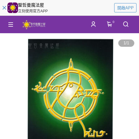
聖哲曼魔法屋
開啟APP
立刻使用官方APP
0
1
/
1