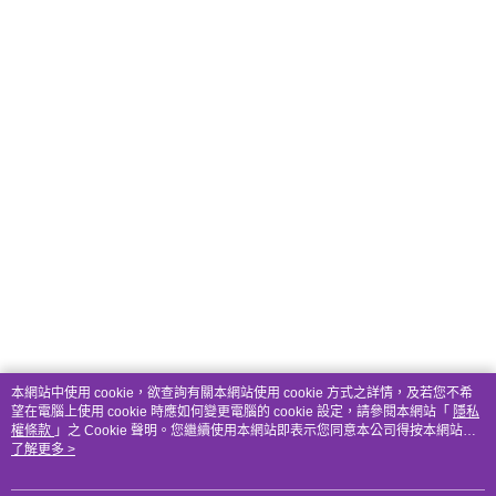
本網站中使用 cookie，欲查詢有關本網站使用 cookie 方式之詳情，及若您不希
望在電腦上使用 cookie 時應如何變更電腦的 cookie 設定，請參閱本網站「
隱私
權條款
」之 Cookie 聲明。您繼續使用本網站即表示您同意本公司得按本網站使
用條款之 Cookie 聲明使用 cookie。
了解更多 >