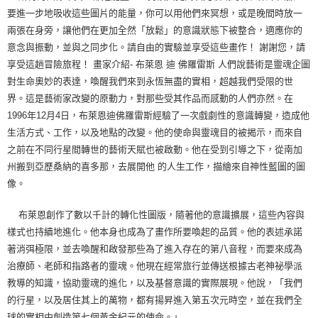
要進一步地吸收這些圖片的能量，你可以用他們來冥想，或是晚間時放一
兩張在身旁，讓他們在更加全然「放鬆」的意識狀態下被整合，適應你的
意念與振動，並與之同步化。請自由的實驗並享受這些畫作！ 謝謝您，請
享受這趟冒險旅程！ 畫家介紹- 布萊恩 迪 佛羅雷斯 人們說藝術是靈魂企圖
對生命奧妙的表達，喚醒我們來到永恆無盡的實相，超越我們受限的世
界。這是藝術家改變的原動力，對那些受其作品而感動的人們亦然。在
1996年12月4日，布萊恩迪佛羅雷斯經驗了一次戲劇性的意識轉變，造成他
生活方式、工作，以及地點的改變。他的使命與靈魂目的被揭示，而來自
之前在不同行星間轉世的藝術天賦也被啟動。他在受到引導之下，從南加
州搬到亞歷桑納的喜多那，去展開他 的人生工作，描繪來自神性藍圖的圖
像。
布萊恩創作了數以千計的轉化性圖版，隨著他的意識擴展，這些內容與
樣式也持續地進化。他本身也成為了畫作所要喚起的品質。他的表述承諾
著消弭極限，並去喚醒和啟發那些為了進入存在的第八音程，而要來成為
治療師、老師和指路者的靈魂。他現在經常旅行並傳送根據古老神祕學派
教導的知識，協助靈魂的進化，以及基督意識的實際展現。他說，「我們
的行星，以及居住其上的萬物，都有揚昇進入第五次元時空，並在我們全
球的實相中創造第七個黃金紀元的使命。」