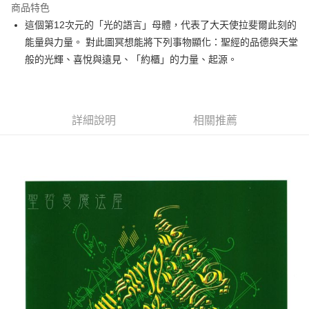
商品特色
Apple Pay
這個第12次元的「光的語言」母體，代表了大天使拉斐爾此刻的
能量與力量。 對此圖冥想能將下列事物顯化：聖經的品德與天堂
街口支付
般的光輝、喜悅與遠見、「約櫃」的力量、起源。
悠遊付
ATM付款
詳細說明
相關推薦
運送方式
全家取貨付款
每筆NT$80，滿NT$3,000(含以上)免運費
7-11取貨付款
每筆NT$80，滿NT$3,000(含以上)免運費
賣家宅配幫您送（台灣）
每筆NT$80，滿NT$3,000(含以上)免運費
郵局幫你送（離島）
每筆NT$80，滿NT$3,000(含以上)免運費