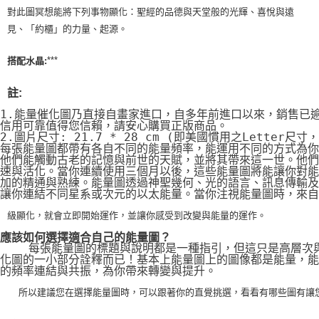
對此圖冥想能將下列事物顯化：聖經的品德與天堂般的光輝、喜悅與遠
見、「約櫃」的力量、起源。
***
搭配水晶:
註:
1.能量催化圖乃直接自畫家進口，自多年前進口以來，銷售已
信用可靠值得您信賴，請安心購買正版商品。
2.圖片尺寸: 21.7 * 28 cm (即美國慣用之Letter尺寸
每張能量圖都帶有各自不同的能量頻率，能運用不同的方式為你
他們能觸動古老的記憶與前世的天賦，並將其帶來這一世。他們
速與活化。當你連續使用三個月以後，這些能量圖將能讓你對能
加的精通與熟練。能量圖透過神聖幾何、光的語言、訊息傳輸及
讓你連結不同星系或次元的以太能量。當你注視能量圖時，來自
級顯化，就會立即開始運作，並讓你感受到改變與能量的運作。
應該如何選擇適合自己的能量圖？
    每張能量圖的標題與說明都是一種指引，但這只是高層次
化圖的一小部分詮釋而已！基本上能量圖上的圖像都是能量，能
的頻率連結與共振，為你帶來轉變與提升。
    所以建議您在選擇能量圖時，可以跟著你的直覺挑選，看看有哪些圖有讓