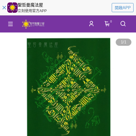
聖哲曼魔法屋
開啟APP
立刻使用官方APP
0
1
/
1