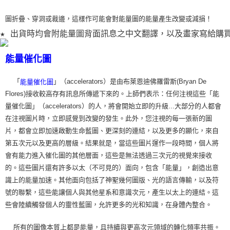
圖折疊、穿洞或裁
邊，這樣作可能會對能量圖的能量產生改變或減損！
★ 出貨時均會附能量圖背面訊息之中文翻譯，以及畫家寫給購
能量催化圖
「
」（accelerators）是由布萊恩迪佛羅雷斯(Bryan De
能量催化圖
Flores)接收較高存有訊息所傳遞下來的。上師們表示：任何注視這些「能
量催化圖」（accelerators）的人，將會開始立即的升級...大部分的人都會
在注視圖片時，立即感覺到改變的發生。此外，您注視的每一張新的圖
片，都會立即加速啟動生命藍圖、更深刻的連結，以及更多的顯化，來自
第五次元以及更高的層級。結果就是，當這些圖片運作一段時間，個人將
會有能力進入催化圖的其他層面，這些是無法透過三次元的視覺來接收
的。這些圖片還有許多以太（不可見的）面向，包含「能量」，創造出意
識上的能量加速。其他面向包括了神聖幾何圖版、光的語言傳輸，以及符
號的聯繫，這些能讓個人與其他星系和意識次元，產生以太上的連結。這
些會陸續觸發個人的靈性藍圖，允許更多的光和知識，在身體內整合。
所有的圖像本質上都是能量，且持續與更高次元領域的轉化頻率共振。