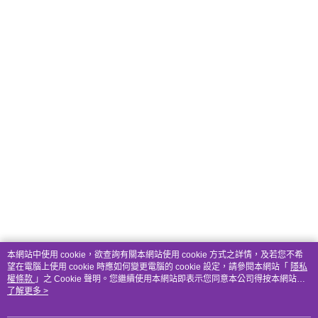
本網站中使用 cookie，欲查詢有關本網站使用 cookie 方式之詳情，及若您不希
望在電腦上使用 cookie 時應如何變更電腦的 cookie 設定，請參閱本網站「
隱私
權條款
」之 Cookie 聲明。您繼續使用本網站即表示您同意本公司得按本網站使
用條款之 Cookie 聲明使用 cookie。
了解更多 >