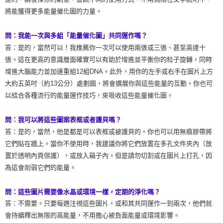
將能獲得更多能量催化圖的力量。
問：我能一次與多組「能量催化圖」共同運作嗎？
答：是的，當然可以！我推薦你一次可以使用兩張或三張、甚至高達十
張。這在更高的意識層面確實可以有助於增進並平衡你的粒子旋轉，同時
增進大腦能力並加速重組12組DNA。此外，用你的左手或右手在圖片上方
大約五英吋（約13公分）處劃圓，將會擴展你與這些能量的互動。你也可
以結合各種流行的能量運作技巧，來吸收這些能量催化圖。
問：我可以將這些圖案表框或者護貝嗎？
答：是的，當然，他是都是可以表框或被護貝的。你也可以用無痕膠帶將
它們貼在牆上。當你不使用時，我建議你將它們放置在多孔文件夾內（放
置於透明內頁保護），或放入箱子內。但是請勿切割或在圖片上打孔，因
為這會削弱它們的能量。
問：這些圖片需要像水晶或環境一樣，定期的淨化嗎？
答：不需要。只要每週注視這些圖片，或和其共同運作一到兩次，他們就
會持續釋出無限的高能量，不用擔心被負面能量或環境影響。