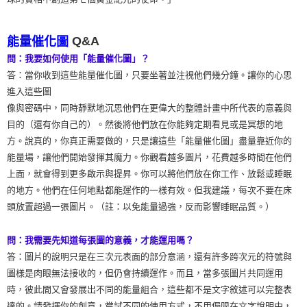
Q&A
能量催化圖
問：我要如何使用「能量催化圖」？
答：當你收到這些能量催化圖，只要坐著並注視他們幾分鐘。讓你的心思
進入這些圖
像與密碼中，同時靜默地沉思他們在更偉大的整體計畫中所代表的意義與
目的（還有你自己的）。然後將他們放在你能夠定期看見或是冥想的地
方。說真的，你真正需要做的，只是讓這些「能量催化圖」盡量靠近你的
能量場，讓他們開始發揮其魔力。你觀看越多圖片，花費越多時間在他們
上面，就會得到更多啟示與提昇。你可以將他們放在你工作、放鬆或睡眠
的地方。他們在任何地點都能運作的一樣有效。但我建議，每次不要在床
頭放置超過一張圖片。（註：以免能量過強，反而影響睡眠品質。）
問：我需要先知道每張圖的意義，才能運用嗎？
答：圖片的說明只是在三次元表面的部分意涵，還有許多跨次元的符號與
圖樣是肉眼無法接收的，但仍會持續運作。而且，當多張圖片共同運用
時，彼此間又會發展出不同的能量組合，這些都不是文字敘述可以完整表
達的。請發揮你的創意，嘗試不同的使用方式，不用侷限在文字說明中，