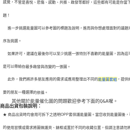
感覺，不
管是喜悅、悲傷、感動、共振、啟發等都好，這些都有可能是你當
題！
    進一步挑選能量圖可以參考圖的標題及說明，進而與你想處理面對的議題
序及挑選。
    如果許可，建議在最後你可以至少挑選一張特別不喜歡的能量圖，因為這
是可以帶給
你最多啟發與改變的一張圖。
    此外，我們將許多朋友應用的需求或應用整理出不同的
，提供
能量圖套組
要的朋友一種選擇
的依循。
    其他關於能量催化圖的問題歡迎參考下面的Q&A喔。
商品出貨包裝說明：
★ 商品出貨時均會用可拆下之透明OPP套保護能量圖。當您收到能量圖後，
的
使用習
慣或需求將圖做護貝、錶框或置於不同的收藏位置，但請注意請勿