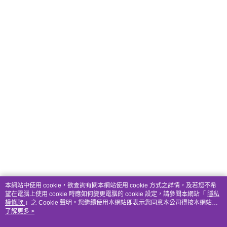
本網站中使用 cookie，欲查詢有關本網站使用 cookie 方式之詳情，及若您不希
望在電腦上使用 cookie 時應如何變更電腦的 cookie 設定，請參閱本網站「
隱私
權條款
」之 Cookie 聲明。您繼續使用本網站即表示您同意本公司得按本網站使
用條款之 Cookie 聲明使用 cookie。
了解更多 >