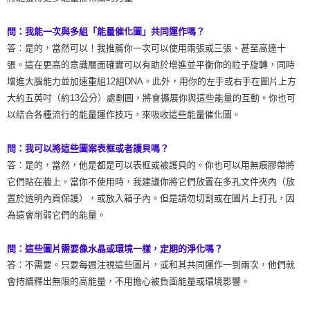
問：我能一次與多組「能量催化圖」共同運作嗎？
答：是的，當然可以！我推薦你一次可以使用兩張或三張、甚至高達十
張。這在更高的意識層面確實可以有助於增進並平衡你的粒子旋轉，同時
增進大腦能力並加速重組12組DNA。此外，用你的左手或右手在圖片上方
大約五英吋（約13公分）處劃圓，將會擴展你與這些能量的互動。你也可
以結合各種流行的能量運作技巧，來吸收這些能量催化圖。
問：我可以將這些圖案表框或者護貝嗎？
答：是的，當然，他是都是可以表框或被護貝的。你也可以用無痕膠帶將
它們貼在牆上。當你不使用時，我建議你將它們放置在多孔文件夾內（放
置於透明內頁保護），或放入箱子內。但是請勿切割或在圖片上打孔，因
為這會削弱它們的能量。
問：這些圖片需要像水晶或環境一樣，定期的淨化嗎？
答：不需要。只要每週注視這些圖片，或和其共同運作一到兩次，他們就
會持續釋出無限的高能量，不用擔心被負面能量或環境影響。