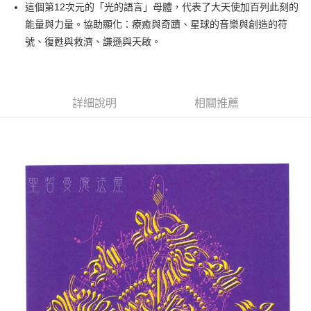
Apple Pay
這個第12次元的「光的語言」母體，代表了大天使加百列此刻的
能量與力量。協助顯化：療癒與奇蹟、星球的音樂與創造的符
街口支付
號、復甦與救濟、謙遜與天啟。
悠遊付
ATM付款
詳細說明
相關推薦
運送方式
全家取貨付款
每筆NT$80，滿NT$3,000(含以上)免運費
7-11取貨付款
每筆NT$80，滿NT$3,000(含以上)免運費
賣家宅配幫您送（台灣）
每筆NT$80，滿NT$3,000(含以上)免運費
郵局幫你送（離島）
每筆NT$80，滿NT$3,000(含以上)免運費