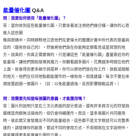
Q&A
能量催化圖
問：我要如何使用「能量催化圖」？
答：當你收到這些能量催化圖，只要坐著並注視他們幾分鐘。讓你的心思
進入這些圖
像與密碼中，同時靜默地沉思他們在更偉大的整體計畫中所代表的意義與
目的（還有你自己的）。然後將他們放在你能夠定期看見或是冥想的地
方。說真的，你真正需要做的，只是讓這些「能量催化圖」盡量靠近你的
能量場，讓他們開始發揮其魔力。你觀看越多圖片，花費越多時間在他們
上面，就會得到更多啟示與提昇。你可以將他們放在你工作、放鬆或睡眠
的地方。他們在任何地點都能運作的一樣有效。但我建議，每次不要在床
頭放置超過一張圖片。（註：以免能量過強，反而影響睡眠品質。）
問：我需要先知道每張圖的意義，才能運用嗎？
答：圖片的說明只是在三次元表面的部分意涵，還有許多跨次元的符號與
圖樣是肉眼無法接收的，但仍會持續運作。而且，當多張圖片共同運用
時，彼此間又會發展出不同的能量組合，這些都不是文字敘述可以完整表
達的。請發揮你的創意，嘗試不同的使用方式，不用侷限在文字說明中，
將能獲得更多能量催化圖的力量。