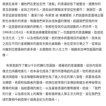
兩張在身旁，讓他們在更加全然「放鬆」的意識狀態下被整合，適應你的
意念與振動，並與之同步化。請自由的實驗並享受這些畫作！ 謝謝您，請
享受這趟冒險旅程！ 畫家介紹- 布萊恩 迪 佛羅雷斯 人們說藝術是靈魂企圖
對生命奧妙的表達，喚醒我們來到永恆無盡的實相，超越我們受限的世
界。這是藝術家改變的原動力，對那些受其作品而感動的人們亦然。在
1996年12月4日，布萊恩迪佛羅雷斯經驗了一次戲劇性的意識轉變，造成他
生活方式、工作，以及地點的改變。他的使命與靈魂目的被揭示，而來自
之前在不同行星間轉世的藝術天賦也被啟動。他在受到引導之下，從南加
州搬到亞歷桑納的喜多那，去展開他 的人生工作，描繪來自神性藍圖的圖
像。
布萊恩創作了數以千計的轉化性圖版，隨著他的意識擴展，這些內容與
樣式也持續地進化。他本身也成為了畫作所要喚起的品質。他的表述承諾
著消弭極限，並去喚醒和啟發那些為了進入存在的第八音程，而要來成為
治療師、老師和指路者的靈魂。他現在經常旅行並傳送根據古老神祕學派
教導的知識，協助靈魂的進化，以及基督意識的實際展現。他說，「我們
的行星，以及居住其上的萬物，都有揚昇進入第五次元時空，並在我們全
球的實相中創造第七個黃金紀元的使命。」