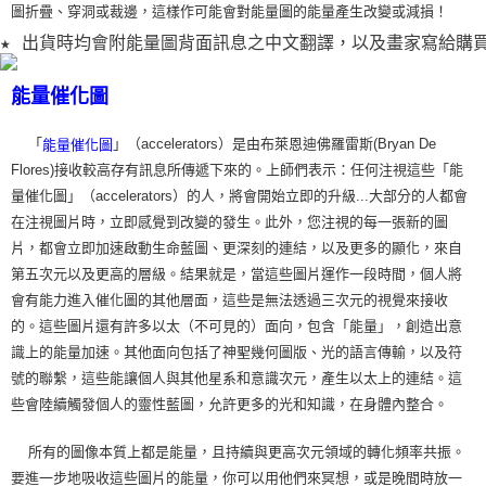
圖折疊、穿洞或裁
邊，這樣作可能會對能量圖的能量產生改變或減損！
★ 出貨時均會附能量圖背面訊息之中文翻譯，以及畫家寫給購
能量催化圖
「
」（accelerators）是由布萊恩迪佛羅雷斯(Bryan De
能量催化圖
Flores)接收較高存有訊息所傳遞下來的。上師們表示：任何注視這些「能
量催化圖」（accelerators）的人，將會開始立即的升級...大部分的人都會
在注視圖片時，立即感覺到改變的發生。此外，您注視的每一張新的圖
片，都會立即加速啟動生命藍圖、更深刻的連結，以及更多的顯化，來自
第五次元以及更高的層級。結果就是，當這些圖片運作一段時間，個人將
會有能力進入催化圖的其他層面，這些是無法透過三次元的視覺來接收
的。這些圖片還有許多以太（不可見的）面向，包含「能量」，創造出意
識上的能量加速。其他面向包括了神聖幾何圖版、光的語言傳輸，以及符
號的聯繫，這些能讓個人與其他星系和意識次元，產生以太上的連結。這
些會陸續觸發個人的靈性藍圖，允許更多的光和知識，在身體內整合。
所有的圖像本質上都是能量，且持續與更高次元領域的轉化頻率共振。
要進一步地吸收這些圖片的能量，你可以用他們來冥想，或是晚間時放一