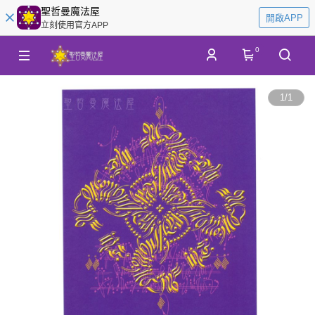
聖哲曼魔法屋
開啟APP
立刻使用官方APP
0
1
/
1