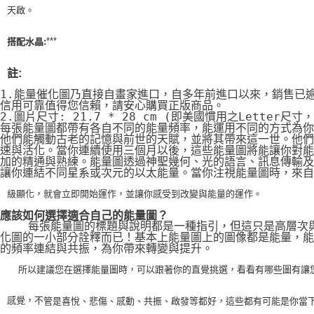
天啟。
***
搭配水晶:
註:
1.能量催化圖乃直接自畫家進口，自多年前進口以來，銷售已
信用可靠值得您信賴，請安心購買正版商品。
2.圖片尺寸: 21.7 * 28 cm (即美國慣用之Letter尺寸
每張能量圖都帶有各自不同的能量頻率，能運用不同的方式為你
他們能觸動古老的記憶與前世的天賦，並將其帶來這一世。他們
速與活化。當你連續使用三個月以後，這些能量圖將能讓你對能
加的精通與熟練。能量圖透過神聖幾何、光的語言、訊息傳輸及
讓你連結不同星系或次元的以太能量。當你注視能量圖時，來自
級顯化，就會立即開始運作，並讓你感受到改變與能量的運作。
應該如何選擇適合自己的能量圖？
    每張能量圖的標題與說明都是一種指引，但這只是高層次
化圖的一小部分詮釋而已！基本上能量圖上的圖像都是能量，能
的頻率連結與共振，為你帶來轉變與提升。
    所以建議您在選擇能量圖時，可以跟著你的直覺挑選，看看有哪些圖有讓
感覺，不
管是喜悅、悲傷、感動、共振、啟發等都好，這些都有可能是你當