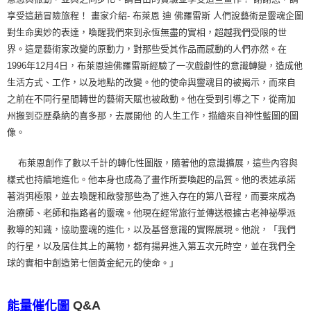
享受這趟冒險旅程！ 畫家介紹- 布萊恩 迪 佛羅雷斯 人們說藝術是靈魂企圖
對生命奧妙的表達，喚醒我們來到永恆無盡的實相，超越我們受限的世
界。這是藝術家改變的原動力，對那些受其作品而感動的人們亦然。在
1996年12月4日，布萊恩迪佛羅雷斯經驗了一次戲劇性的意識轉變，造成他
生活方式、工作，以及地點的改變。他的使命與靈魂目的被揭示，而來自
之前在不同行星間轉世的藝術天賦也被啟動。他在受到引導之下，從南加
州搬到亞歷桑納的喜多那，去展開他 的人生工作，描繪來自神性藍圖的圖
像。
布萊恩創作了數以千計的轉化性圖版，隨著他的意識擴展，這些內容與
樣式也持續地進化。他本身也成為了畫作所要喚起的品質。他的表述承諾
著消弭極限，並去喚醒和啟發那些為了進入存在的第八音程，而要來成為
治療師、老師和指路者的靈魂。他現在經常旅行並傳送根據古老神祕學派
教導的知識，協助靈魂的進化，以及基督意識的實際展現。他說，「我們
的行星，以及居住其上的萬物，都有揚昇進入第五次元時空，並在我們全
球的實相中創造第七個黃金紀元的使命。」
Q&A
能量催化圖