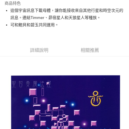
商品特色
Apple Pay
這個宇宙訊息下載母體，讓你能接收來自其他行星和時空次元的
訊息。連結Timmer、昴宿星人和天狼星人等種族。
街口支付
可和鮑貝和碧玉共同運用。
悠遊付
ATM付款
詳細說明
相關推薦
運送方式
全家取貨付款
每筆NT$80，滿NT$3,000(含以上)免運費
7-11取貨付款
每筆NT$80，滿NT$3,000(含以上)免運費
賣家宅配幫您送（台灣）
每筆NT$80，滿NT$3,000(含以上)免運費
郵局幫你送（離島）
每筆NT$80，滿NT$3,000(含以上)免運費