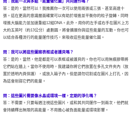
問：我能一次與多組「能量催化圖」共同運作嗎？
答：是的，當然可以！我推薦你一次可以使用兩張或三張、甚至高達十
張。這在更高的意識層面確實可以有助於增進並平衡你的粒子旋轉，同時
增進大腦能力並加速重組12組DNA。此外，用你的左手或右手在圖片上方
大約五英吋（約13公分）處劃圓，將會擴展你與這些能量的互動。你也可
以結合各種流行的能量運作技巧，來吸收這些能量催化圖。
問：我可以將這些圖案表框或者護貝嗎？
答：是的，當然，他是都是可以表框或被護貝的。你也可以用無痕膠帶將
它們貼在牆上。當你不使用時，我建議你將它們放置在多孔文件夾內（放
置於透明內頁保護），或放入箱子內。但是請勿切割或在圖片上打孔，因
為這會削弱它們的能量。
問：這些圖片需要像水晶或環境一樣，定期的淨化嗎？
答：不需要。只要每週注視這些圖片，或和其共同運作一到兩次，他們就
會持續釋出無限的高能量，不用擔心被負面能量或環境影響。