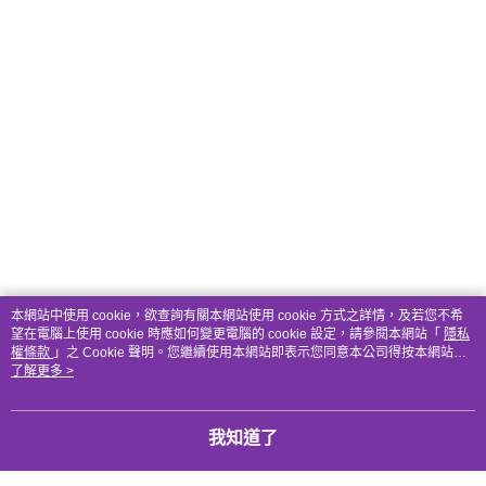
本網站中使用 cookie，欲查詢有關本網站使用 cookie 方式之詳情，及若您不希
望在電腦上使用 cookie 時應如何變更電腦的 cookie 設定，請參閱本網站「
隱私
權條款
」之 Cookie 聲明。您繼續使用本網站即表示您同意本公司得按本網站使
用條款之 Cookie 聲明使用 cookie。
了解更多 >
我知道了