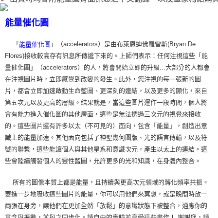
能量催化圖
「
」（accelerators）是由布萊恩迪佛羅雷斯(Bryan De
能量催化圖
Flores)接收較高存有訊息所傳遞下來的。上師們表示：任何注視這些「能
量催化圖」（accelerators）的人，將會開始立即的升級...大部分的人都會
在注視圖片時，立即感覺到改變的發生。此外，您注視的每一張新的圖
片，都會立即加速啟動生命藍圖、更深刻的連結，以及更多的顯化，來自
第五次元以及更高的層級。結果就是，當這些圖片運作一段時間，個人將
會有能力進入催化圖的其他層面，這些是無法透過三次元的視覺來接收
的。這些圖片還有許多以太（不可見的）面向，包含「能量」，創造出意
識上的能量加速。其他面向包括了神聖幾何圖版、光的語言傳輸，以及符
號的聯繫，這些能讓個人與其他星系和意識次元，產生以太上的連結。這
些會陸續觸發個人的靈性藍圖，允許更多的光和知識，在身體內整合。
所有的圖像本質上都是能量，且持續與更高次元領域的轉化頻率共振。
要進一步地吸收這些圖片的能量，你可以用他們來冥想，或是晚間時放一
兩張在身旁，讓他們在更加全然「放鬆」的意識狀態下被整合，適應你的
意念與振動，並與之同步化。請自由的實驗並享受這些畫作！ 謝謝您，請