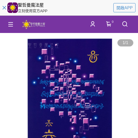
聖哲曼魔法屋
開啟APP
立刻使用官方APP
0
1
/
1