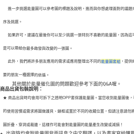
    進一步挑選能量圖可以參考圖的標題及說明，進而與你想處理面對的議題
序及挑選。
    如果許可，建議在最後你可以至少挑選一張特別不喜歡的能量圖，因為這
是可以帶給
你最多啟發與改變的一張圖。
    此外，我們將許多朋友應用的需求或應用整理出不同的
，提供
能量圖套組
要的朋友一種選擇
的依循。
    其他關於能量催化圖的問題歡迎參考下面的Q&A喔。
商品出貨包裝說明：
★ 商品出貨時均會用可拆下之透明OPP套保護能量圖。當您收到能量圖後，
的
使用習
慣或需求將圖做護貝、錶框或置於不同的收藏位置，但請注意請勿
圖折疊、穿洞或裁
邊，這樣作可能會對能量圖的能量產生改變或減損！
★ 出貨時均會附能量圖背面訊息之中文翻譯，以及畫家寫給購