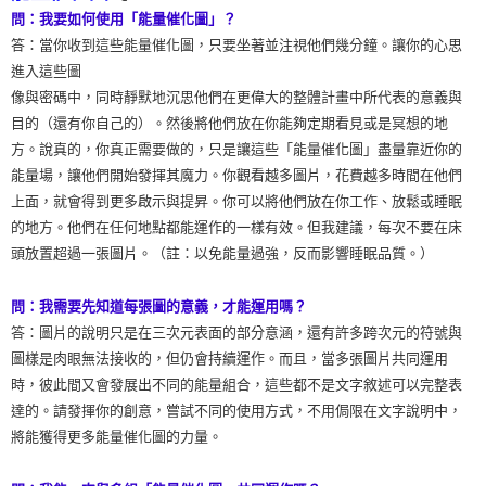
問：我要如何使用「能量催化圖」？
答：當你收到這些能量催化圖，只要坐著並注視他們幾分鐘。讓你的心思
進入這些圖
像與密碼中，同時靜默地沉思他們在更偉大的整體計畫中所代表的意義與
目的（還有你自己的）。然後將他們放在你能夠定期看見或是冥想的地
方。說真的，你真正需要做的，只是讓這些「能量催化圖」盡量靠近你的
能量場，讓他們開始發揮其魔力。你觀看越多圖片，花費越多時間在他們
上面，就會得到更多啟示與提昇。你可以將他們放在你工作、放鬆或睡眠
的地方。他們在任何地點都能運作的一樣有效。但我建議，每次不要在床
頭放置超過一張圖片。（註：以免能量過強，反而影響睡眠品質。）
問：我需要先知道每張圖的意義，才能運用嗎？
答：圖片的說明只是在三次元表面的部分意涵，還有許多跨次元的符號與
圖樣是肉眼無法接收的，但仍會持續運作。而且，當多張圖片共同運用
時，彼此間又會發展出不同的能量組合，這些都不是文字敘述可以完整表
達的。請發揮你的創意，嘗試不同的使用方式，不用侷限在文字說明中，
將能獲得更多能量催化圖的力量。