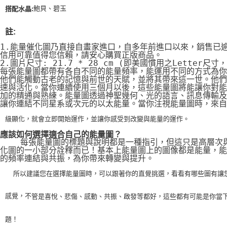
鮑貝、碧玉
搭配水晶:
註:
1.能量催化圖乃直接自畫家進口，自多年前進口以來，銷售已
信用可靠值得您信賴，請安心購買正版商品。
2.圖片尺寸: 21.7 * 28 cm (即美國慣用之Letter尺寸
每張能量圖都帶有各自不同的能量頻率，能運用不同的方式為你
他們能觸動古老的記憶與前世的天賦，並將其帶來這一世。他們
速與活化。當你連續使用三個月以後，這些能量圖將能讓你對能
加的精通與熟練。能量圖透過神聖幾何、光的語言、訊息傳輸及
讓你連結不同星系或次元的以太能量。當你注視能量圖時，來自
級顯化，就會立即開始運作，並讓你感受到改變與能量的運作。
應該如何選擇適合自己的能量圖？
    每張能量圖的標題與說明都是一種指引，但這只是高層次
化圖的一小部分詮釋而已！基本上能量圖上的圖像都是能量，能
的頻率連結與共振，為你帶來轉變與提升。
    所以建議您在選擇能量圖時，可以跟著你的直覺挑選，看看有哪些圖有讓
感覺，不
管是喜悅、悲傷、感動、共振、啟發等都好，這些都有可能是你當
題！