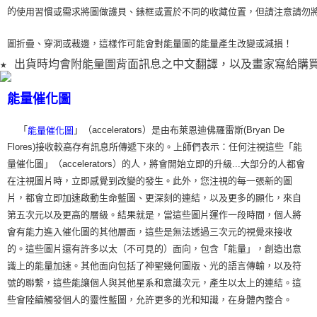
的
使用習
慣或需求將圖做護貝、錶框或置於不同的收藏位置，但請注意請勿
圖折疊、穿洞或裁
邊，這樣作可能會對能量圖的能量產生改變或減損！
★ 出貨時均會附能量圖背面訊息之中文翻譯，以及畫家寫給購
能量催化圖
「
」（accelerators）是由布萊恩迪佛羅雷斯(Bryan De
能量催化圖
Flores)接收較高存有訊息所傳遞下來的。上師們表示：任何注視這些「能
量催化圖」（accelerators）的人，將會開始立即的升級...大部分的人都會
在注視圖片時，立即感覺到改變的發生。此外，您注視的每一張新的圖
片，都會立即加速啟動生命藍圖、更深刻的連結，以及更多的顯化，來自
第五次元以及更高的層級。結果就是，當這些圖片運作一段時間，個人將
會有能力進入催化圖的其他層面，這些是無法透過三次元的視覺來接收
的。這些圖片還有許多以太（不可見的）面向，包含「能量」，創造出意
識上的能量加速。其他面向包括了神聖幾何圖版、光的語言傳輸，以及符
號的聯繫，這些能讓個人與其他星系和意識次元，產生以太上的連結。這
些會陸續觸發個人的靈性藍圖，允許更多的光和知識，在身體內整合。