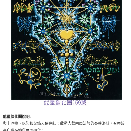
付款後門市自取
免運費
能量催化圖說明:
與卡巴拉、以諾和記錄天使連結；啟動人體內魔法般的賽菲洛斯，召喚較
高自我在物質層面顯化；