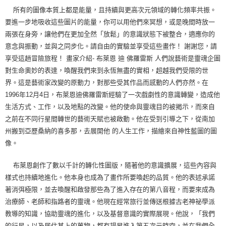
所有的圖像本質上都是能量，且持續與更高次元領域的轉化頻率共振。
要進一步地吸收這些圖片的能量，你可以用他們來冥想，或是晚間時放一
兩張在身旁，讓他們在更加全然「放鬆」的意識狀態下被整合，適應你的
意念與振動，並與之同步化。請自由的實驗並享受這些畫作！ 謝謝您，請
享受這趟冒險旅程！ 畫家介紹- 布萊恩 迪 佛羅雷斯 人們說藝術是靈魂企圖
對生命奧妙的表達，喚醒我們來到永恆無盡的實相，超越我們受限的世
界。這是藝術家改變的原動力，對那些受其作品而感動的人們亦然。在
1996年12月4日，布萊恩迪佛羅雷斯經驗了一次戲劇性的意識轉變，造成他
生活方式、工作，以及地點的改變。他的使命與靈魂目的被揭示，而來自
之前在不同行星間轉世的藝術天賦也被啟動。他在受到引導之下，從南加
州搬到亞歷桑納的喜多那，去展開他 的人生工作，描繪來自神性藍圖的圖
像。
布萊恩創作了數以千計的轉化性圖版，隨著他的意識擴展，這些內容與
樣式也持續地進化。他本身也成為了畫作所要喚起的品質。他的表述承諾
著消弭極限，並去喚醒和啟發那些為了進入存在的第八音程，而要來成為
治療師、老師和指路者的靈魂。他現在經常旅行並傳送根據古老神祕學派
教導的知識，協助靈魂的進化，以及基督意識的實際展現。他說，「我們
的行星，以及居住其上的萬物，都有揚昇進入第五次元時空，並在我們全