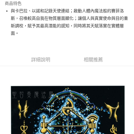
商品特色
Apple Pay
與卡巴拉、以諾和記錄天使連結；啟動人體內魔法般的賽菲洛
斯，召喚較高自我在物質層面顯化；讓個人與真實使命與目的重
街口支付
新調校，賦予其最高潛能的感知，同時將其天賦落實在實體層
悠遊付
面。
ATM付款
運送方式
詳細說明
相關推薦
全家取貨付款
每筆NT$80，滿NT$3,000(含以上)免運費
7-11取貨付款
每筆NT$80，滿NT$3,000(含以上)免運費
賣家宅配幫您送（台灣）
每筆NT$80，滿NT$3,000(含以上)免運費
郵局幫你送（離島）
每筆NT$80，滿NT$3,000(含以上)免運費