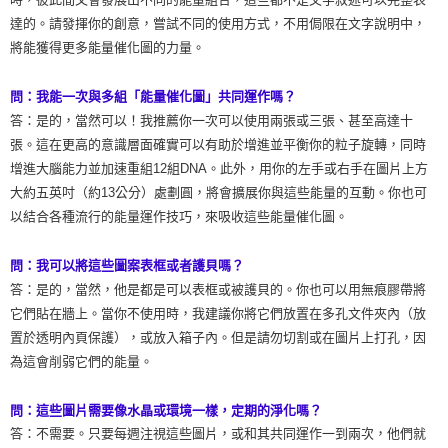
達的。請發揮你的創意，嘗試不同的使用方式，不用侷限在文字說明中，
將能獲得更多能量催化圖的力量。
問：我能一次與多組「能量催化圖」共同運作嗎？
答：是的，當然可以！我推薦你一次可以使用兩張或三張、甚至高達十
張。這在更高的意識層面確實可以有助於增進並平衡你的粒子旋轉，同時
增進大腦能力並加速重組12組DNA。此外，用你的左手或右手在圖片上方
大約五英吋（約13公分）處劃圓，將會擴展你與這些能量的互動。你也可
以結合各種流行的能量運作技巧，來吸收這些能量催化圖。
問：我可以將這些圖案表框或者護貝嗎？
答：是的，當然，他是都是可以表框或被護貝的。你也可以用無痕膠帶將
它們貼在牆上。當你不使用時，我建議你將它們放置在多孔文件夾內（放
置於透明內頁保護），或放入箱子內。但是請勿切割或在圖片上打孔，因
為這會削弱它們的能量。
問：這些圖片需要像水晶或環境一樣，定期的淨化嗎？
答：不需要。只要每週注視這些圖片，或和其共同運作一到兩次，他們就