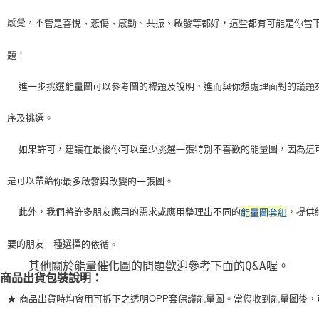
感覺，不
管是喜悅、悲傷、感動、共振、啟發等都好，這些都有可能是你當
題！
    進一步挑選能量圖可以參考圖的標題及說明，進而與你想處理面對的議題
序及挑選。
    如果許可，建議在最後你可以至少挑選一張特別不喜歡的能量圖，因為這
是可以帶給
你最多啟發與改變的一張圖。
    此外，我們將許多朋友應用的需求或應用整理出不同的
，提供
能量圖套組
要的朋友一種選擇
的依循。
    其他關於能量催化圖的問題歡迎參考下面的Q&A喔。
商品出貨包裝說明：
★ 商品出貨時均會用可拆下之透明OPP套保護能量圖。當您收到能量圖後，