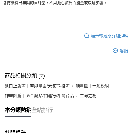
會持續釋出無限的高能量，不用擔心被負面能量或環境影響。
顯示電腦版詳細說明
客服
商品相關分類 (2)
進口正版畫｜🖼️能量圖/天使畫/掛畫
能量圖｜一般模組
神聖圖騰｜🕉金屬貼/開運符/相關商品
生命之樹
本分類熱銷
全站排行