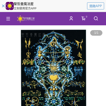
聖哲曼魔法屋
開啟APP
立刻使用官方APP
0
1
/
1