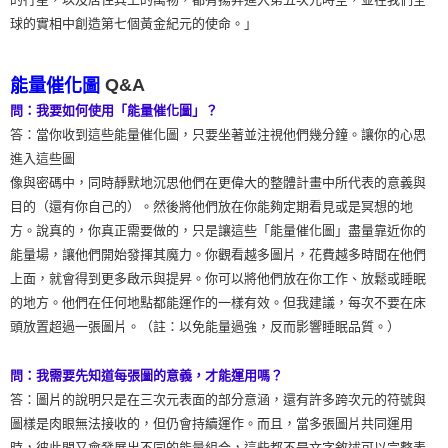
球的實相中創造第七個黃金紀元的使命。」
Q&A
能量催化圖
問：我要如何使用「能量催化圖」？
答：當你收到這些能量催化圖，只要坐著並注視他們幾分鐘。讓你的心思
進入這些圖
像與密碼中，同時靜默地沉思他們在更偉大的整體計畫中所代表的意義與
目的（還有你自己的）。然後將他們放在你能夠定期看見或是冥想的地
方。說真的，你真正需要做的，只是讓這些「能量催化圖」盡量靠近你的
能量場，讓他們開始發揮其魔力。你觀看越多圖片，花費越多時間在他們
上面，就會得到更多啟示與提昇。你可以將他們放在你工作、放鬆或睡眠
的地方。他們在任何地點都能運作的一樣有效。但我建議，每次不要在床
頭放置超過一張圖片。（註：以免能量過強，反而影響睡眠品質。）
問：我需要先知道每張圖的意義，才能運用嗎？
答：圖片的說明只是在三次元表面的部分意涵，還有許多跨次元的符號與
圖樣是肉眼無法接收的，但仍會持續運作。而且，當多張圖片共同運用
時，彼此間又會發展出不同的能量組合，這些都不是文字敘述可以完整表