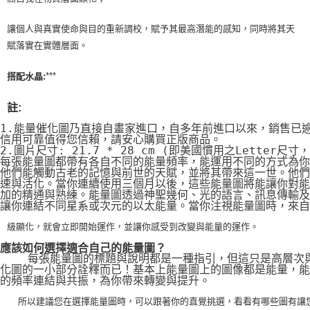
讓個人與真實使命與目的重新調校，賦予其最高潛能的感知，同時將其天
賦落實在實體層面。
***
搭配水晶:
註:
1.能量催化圖乃直接自畫家進口，自多年前進口以來，銷售已
信用可靠值得您信賴，請安心購買正版商品。
2.圖片尺寸: 21.7 * 28 cm (即美國慣用之Letter尺寸
每張能量圖都帶有各自不同的能量頻率，能運用不同的方式為你
他們能觸動古老的記憶與前世的天賦，並將其帶來這一世。他們
速與活化。當你連續使用三個月以後，這些能量圖將能讓你對能
加的精通與熟練。能量圖透過神聖幾何、光的語言、訊息傳輸及
讓你連結不同星系或次元的以太能量。當你注視能量圖時，來自
級顯化，就會立即開始運作，並讓你感受到改變與能量的運作。
應該如何選擇適合自己的能量圖？
    每張能量圖的標題與說明都是一種指引，但這只是高層次
化圖的一小部分詮釋而已！基本上能量圖上的圖像都是能量，能
的頻率連結與共振，為你帶來轉變與提升。
    所以建議您在選擇能量圖時，可以跟著你的直覺挑選，看看有哪些圖有讓