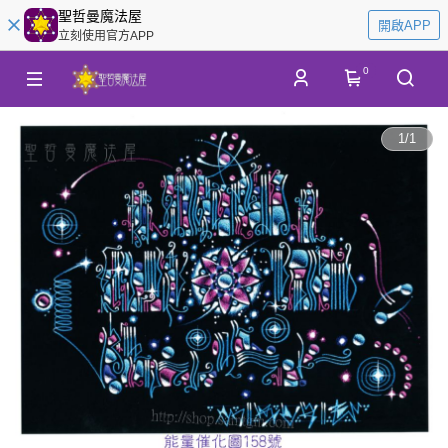
聖哲曼魔法屋
開啟APP
立刻使用官方APP
0
1
/
1