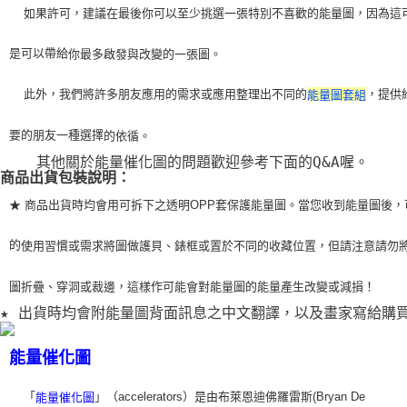
    如果許可，建議在最後你可以至少挑選一張特別不喜歡的能量圖，因為這
是可以帶給
你最多啟發與改變的一張圖。
    此外，我們將許多朋友應用的需求或應用整理出不同的
，提供
能量圖套組
要的朋友一種選擇
的依循。
    其他關於能量催化圖的問題歡迎參考下面的Q&A喔。
商品出貨包裝說明：
★ 商品出貨時均會用可拆下之透明OPP套保護能量圖。當您收到能量圖後，
的
使用習
慣或需求將圖做護貝、錶框或置於不同的收藏位置，但請注意請勿
圖折疊、穿洞或裁
邊，這樣作可能會對能量圖的能量產生改變或減損！
★ 出貨時均會附能量圖背面訊息之中文翻譯，以及畫家寫給購
能量催化圖
「
」（accelerators）是由布萊恩迪佛羅雷斯(Bryan De
能量催化圖