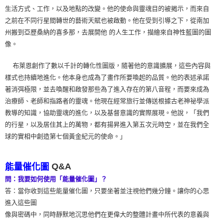
生活方式、工作，以及地點的改變。他的使命與靈魂目的被揭示，而來自
之前在不同行星間轉世的藝術天賦也被啟動。他在受到引導之下，從南加
州搬到亞歷桑納的喜多那，去展開他 的人生工作，描繪來自神性藍圖的圖
像。
布萊恩創作了數以千計的轉化性圖版，隨著他的意識擴展，這些內容與
樣式也持續地進化。他本身也成為了畫作所要喚起的品質。他的表述承諾
著消弭極限，並去喚醒和啟發那些為了進入存在的第八音程，而要來成為
治療師、老師和指路者的靈魂。他現在經常旅行並傳送根據古老神祕學派
教導的知識，協助靈魂的進化，以及基督意識的實際展現。他說，「我們
的行星，以及居住其上的萬物，都有揚昇進入第五次元時空，並在我們全
球的實相中創造第七個黃金紀元的使命。」
Q&A
能量催化圖
問：我要如何使用「能量催化圖」？
答：當你收到這些能量催化圖，只要坐著並注視他們幾分鐘。讓你的心思
進入這些圖
像與密碼中，同時靜默地沉思他們在更偉大的整體計畫中所代表的意義與