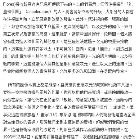
Flores)接收較高存有訊息所傳遞下來的。上師們表示：任何注視這些「能
量催化圖」（accelerators）的人，將會開始立即的升級...大部分的人都會
在注視圖片時，立即感覺到改變的發生。此外，您注視的每一張新的圖
片，都會立即加速啟動生命藍圖、更深刻的連結，以及更多的顯化，來自
第五次元以及更高的層級。結果就是，當這些圖片運作一段時間，個人將
會有能力進入催化圖的其他層面，這些是無法透過三次元的視覺來接收
的。這些圖片還有許多以太（不可見的）面向，包含「能量」，創造出意
識上的能量加速。其他面向包括了神聖幾何圖版、光的語言傳輸，以及符
號的聯繫，這些能讓個人與其他星系和意識次元，產生以太上的連結。這
些會陸續觸發個人的靈性藍圖，允許更多的光和知識，在身體內整合。
所有的圖像本質上都是能量，且持續與更高次元領域的轉化頻率共振。
要進一步地吸收這些圖片的能量，你可以用他們來冥想，或是晚間時放一
兩張在身旁，讓他們在更加全然「放鬆」的意識狀態下被整合，適應你的
意念與振動，並與之同步化。請自由的實驗並享受這些畫作！ 謝謝您，請
享受這趟冒險旅程！ 畫家介紹- 布萊恩 迪 佛羅雷斯 人們說藝術是靈魂企圖
對生命奧妙的表達，喚醒我們來到永恆無盡的實相，超越我們受限的世
界。這是藝術家改變的原動力，對那些受其作品而感動的人們亦然。在
1996年12月4日，布萊恩迪佛羅雷斯經驗了一次戲劇性的意識轉變，造成他