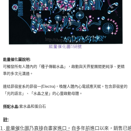
付款後門市自取
免運費
能量催化圖說明:
可觸發所有人體內的「種子傳輸水晶」，啟動與天界聖團間更純淨、更精
準的多次元溝通。
連結昴宿星系的昴宿一(Electra)，喚醒人體內心電感應天賦。包含昴宿星的
「光的語言」、「水晶之星」的心靈啟動母體。
紫水晶和蛋白石
搭配水晶:
註:
1.能量催化圖乃直接自畫家進口，自多年前進口以來，銷售已