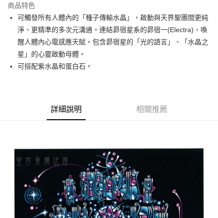
商品特色
Apple Pay
可觸發所有人體內的「種子傳輸水晶」，啟動與天界聖團間更純
淨、更精準的多次元溝通。連結昴宿星系的昴宿一(Electra)，喚
街口支付
醒人體內心電感應天賦。包含昴宿星的「光的語言」、「水晶之
悠遊付
星」的心靈啟動母體。
可搭配紫水晶和蛋白石。
ATM付款
運送方式
全家取貨付款
詳細說明
相關推薦
每筆NT$80，滿NT$3,000(含以上)免運費
7-11取貨付款
每筆NT$80，滿NT$3,000(含以上)免運費
賣家宅配幫您送（台灣）
每筆NT$80，滿NT$3,000(含以上)免運費
郵局幫你送（離島）
每筆NT$80，滿NT$3,000(含以上)免運費