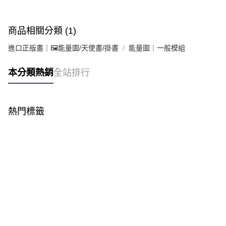
商品相關分類 (1)
進口正版畫｜🖼️能量圖/天使畫/掛畫
能量圖｜一般模組
本分類熱銷
全站排行
熱門標籤