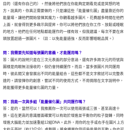
目的（還有你自己的）。然後將他們放在你能夠定期看見或是冥想的地
方。說真的，你真正需要做的，只是讓這些「能量催化圖」盡量靠近你的
能量場，讓他們開始發揮其魔力。你觀看越多圖片，花費越多時間在他們
上面，就會得到更多啟示與提昇。你可以將他們放在你工作、放鬆或睡眠
的地方。他們在任何地點都能運作的一樣有效。但我建議，每次不要在床
頭放置超過一張圖片。（註：以免能量過強，反而影響睡眠品質。）
問：我需要先知道每張圖的意義，才能運用嗎？
答：圖片的說明只是在三次元表面的部分意涵，還有許多跨次元的符號與
圖樣是肉眼無法接收的，但仍會持續運作。而且，當多張圖片共同運用
時，彼此間又會發展出不同的能量組合，這些都不是文字敘述可以完整表
達的。請發揮你的創意，嘗試不同的使用方式，不用侷限在文字說明中，
將能獲得更多能量催化圖的力量。
問：我能一次與多組「能量催化圖」共同運作嗎？
答：是的，當然可以！我推薦你一次可以使用兩張或三張、甚至高達十
張。這在更高的意識層面確實可以有助於增進並平衡你的粒子旋轉，同時
增進大腦能力並加速重組12組DNA。此外，用你的左手或右手在圖片上方
大約五英吋（約13公分）處劃圓，將會擴展你與這些能量的互動。你也可