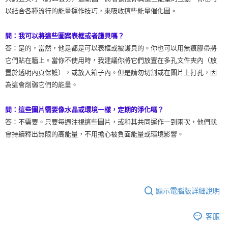
以結合各種流行的能量運作技巧，來吸收這些能量催化圖。
問：我可以將這些圖案表框或者護貝嗎？
答：是的，當然，他是都是可以表框或被護貝的。你也可以用無痕膠帶將
它們貼在牆上。當你不使用時，我建議你將它們放置在多孔文件夾內（放
置於透明內頁保護），或放入箱子內。但是請勿切割或在圖片上打孔，因
為這會削弱它們的能量。
問：這些圖片需要像水晶或環境一樣，定期的淨化嗎？
答：不需要。只要每週注視這些圖片，或和其共同運作一到兩次，他們就
會持續釋出無限的高能量，不用擔心被負面能量或環境影響。
顯示電腦版詳細說明
客服