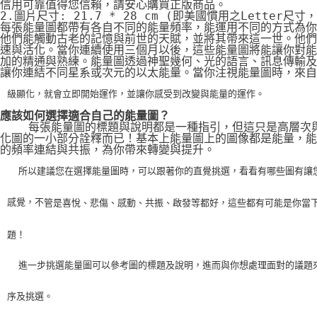
信用可靠值得您信賴，請安心購買正版商品。
2.圖片尺寸: 21.7 * 28 cm (即美國慣用之Letter尺寸
每張能量圖都帶有各自不同的能量頻率，能運用不同的方式為你
他們能觸動古老的記憶與前世的天賦，並將其帶來這一世。他們
速與活化。當你連續使用三個月以後，這些能量圖將能讓你對能
加的精通與熟練。能量圖透過神聖幾何、光的語言、訊息傳輸及
讓你連結不同星系或次元的以太能量。當你注視能量圖時，來自
級顯化，就會立即開始運作，並讓你感受到改變與能量的運作。
應該如何選擇適合自己的能量圖？
    每張能量圖的標題與說明都是一種指引，但這只是高層次
化圖的一小部分詮釋而已！基本上能量圖上的圖像都是能量，能
的頻率連結與共振，為你帶來轉變與提升。
    所以建議您在選擇能量圖時，可以跟著你的直覺挑選，看看有哪些圖有讓
感覺，不
管是喜悅、悲傷、感動、共振、啟發等都好，這些都有可能是你當
題！
    進一步挑選能量圖可以參考圖的標題及說明，進而與你想處理面對的議題
序及挑選。