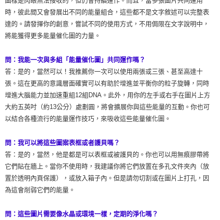
圖樣是肉眼無法接收的，但仍會持續運作。而且，當多張圖片共同運用
時，彼此間又會發展出不同的能量組合，這些都不是文字敘述可以完整表
達的。請發揮你的創意，嘗試不同的使用方式，不用侷限在文字說明中，
將能獲得更多能量催化圖的力量。
問：我能一次與多組「能量催化圖」共同運作嗎？
答：是的，當然可以！我推薦你一次可以使用兩張或三張、甚至高達十
張。這在更高的意識層面確實可以有助於增進並平衡你的粒子旋轉，同時
增進大腦能力並加速重組12組DNA。此外，用你的左手或右手在圖片上方
大約五英吋（約13公分）處劃圓，將會擴展你與這些能量的互動。你也可
以結合各種流行的能量運作技巧，來吸收這些能量催化圖。
問：我可以將這些圖案表框或者護貝嗎？
答：是的，當然，他是都是可以表框或被護貝的。你也可以用無痕膠帶將
它們貼在牆上。當你不使用時，我建議你將它們放置在多孔文件夾內（放
置於透明內頁保護），或放入箱子內。但是請勿切割或在圖片上打孔，因
為這會削弱它們的能量。
問：這些圖片需要像水晶或環境一樣，定期的淨化嗎？