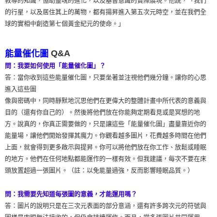
教導的知識，協助靈魂的進化，以及基督意識的實際展現。他說，「我們
的行星，以及居住其上的萬物，都有揚昇進入第五次元時空，並在我們全
球的實相中創造第七個黃金紀元的使命。」
Q&A
能量催化圖
問：我要如何使用「能量催化圖」？
答：當你收到這些能量催化圖，只要坐著並注視他們幾分鐘。讓你的心思
進入這些圖
像與密碼中，同時靜默地沉思他們在更偉大的整體計畫中所代表的意義與
目的（還有你自己的）。然後將他們放在你能夠定期看見或是冥想的地
方。說真的，你真正需要做的，只是讓這些「能量催化圖」盡量靠近你的
能量場，讓他們開始發揮其魔力。你觀看越多圖片，花費越多時間在他們
上面，就會得到更多啟示與提昇。你可以將他們放在你工作、放鬆或睡眠
的地方。他們在任何地點都能運作的一樣有效。但我建議，每次不要在床
頭放置超過一張圖片。（註：以免能量過強，反而影響睡眠品質。）
問：我需要先知道每張圖的意義，才能運用嗎？
答：圖片的說明只是在三次元表面的部分意涵，還有許多跨次元的符號與