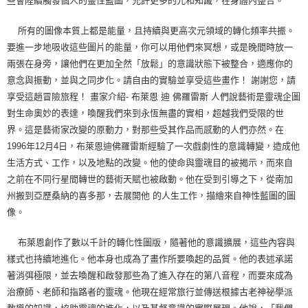
些會陸續觸發個人的靈性藍圖，允許更多的光和知識，在身體內整合。
所有的圖像本質上都是能量，且持續與更高次元領域的轉化頻率共振。
要進一步地吸收這些圖片的能量，你可以用他們來冥想，或是晚間時放一
兩張在身旁，讓他們在更加全然「放鬆」的意識狀態下被整合，適應你的
意念與振動，並與之同步化。請自由的實驗並享受這些畫作！ 謝謝您，請
享受這趟冒險旅程！ 畫家介紹- 布萊恩 迪 佛羅雷斯 人們說藝術是靈魂企圖
對生命奧妙的表達，喚醒我們來到永恆無盡的實相，超越我們受限的世
界。這是藝術家改變的原動力，對那些受其作品而感動的人們亦然。在
1996年12月4日，布萊恩迪佛羅雷斯經驗了一次戲劇性的意識轉變，造成他
生活方式、工作，以及地點的改變。他的使命與靈魂目的被揭示，而來自
之前在不同行星間轉世的藝術天賦也被啟動。他在受到引導之下，從南加
州搬到亞歷桑納的喜多那，去展開他 的人生工作，描繪來自神性藍圖的圖
像。
布萊恩創作了數以千計的轉化性圖版，隨著他的意識擴展，這些內容與
樣式也持續地進化。他本身也成為了畫作所要喚起的品質。他的表述承諾
著消弭極限，並去喚醒和啟發那些為了進入存在的第八音程，而要來成為
治療師、老師和指路者的靈魂。他現在經常旅行並傳送根據古老神祕學派