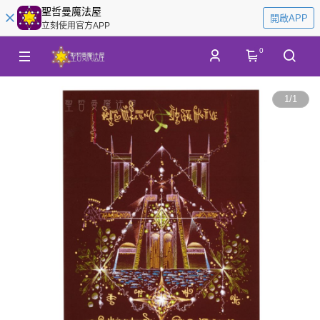
聖哲曼魔法屋
開啟APP
立刻使用官方APP
0
1
/
1