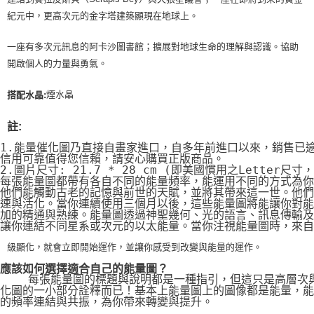
紀元中，更高次元的金字塔建築顯現在地球上。
一座有多次元訊息的阿卡沙圖書館；擴展對地球生命的理解與認識。協助
開啟個人的力量與勇氣。
煙水晶
搭配水晶:
註:
1.能量催化圖乃直接自畫家進口，自多年前進口以來，銷售已
信用可靠值得您信賴，請安心購買正版商品。
2.圖片尺寸: 21.7 * 28 cm (即美國慣用之Letter尺寸
每張能量圖都帶有各自不同的能量頻率，能運用不同的方式為你
他們能觸動古老的記憶與前世的天賦，並將其帶來這一世。他們
速與活化。當你連續使用三個月以後，這些能量圖將能讓你對能
加的精通與熟練。能量圖透過神聖幾何、光的語言、訊息傳輸及
讓你連結不同星系或次元的以太能量。當你注視能量圖時，來自
級顯化，就會立即開始運作，並讓你感受到改變與能量的運作。
應該如何選擇適合自己的能量圖？
    每張能量圖的標題與說明都是一種指引，但這只是高層次
化圖的一小部分詮釋而已！基本上能量圖上的圖像都是能量，能
的頻率連結與共振，為你帶來轉變與提升。