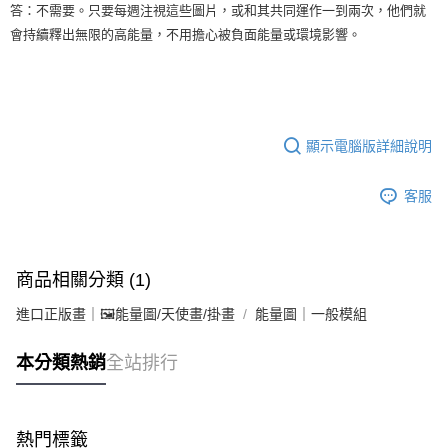
答：不需要。只要每週注視這些圖片，或和其共同運作一到兩次，他們就
會持續釋出無限的高能量，不用擔心被負面能量或環境影響。
顯示電腦版詳細說明
客服
商品相關分類 (1)
進口正版畫｜🖼️能量圖/天使畫/掛畫
能量圖｜一般模組
本分類熱銷
全站排行
熱門標籤