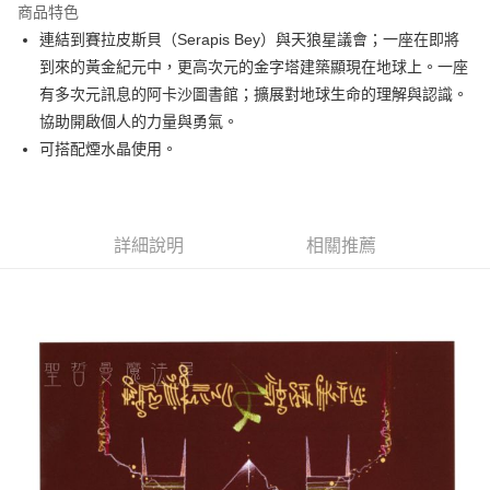
商品特色
Apple Pay
連結到賽拉皮斯貝（Serapis Bey）與天狼星議會；一座在即將
到來的黃金紀元中，更高次元的金字塔建築顯現在地球上。一座
街口支付
有多次元訊息的阿卡沙圖書館；擴展對地球生命的理解與認識。
悠遊付
協助開啟個人的力量與勇氣。
可搭配煙水晶使用。
ATM付款
運送方式
全家取貨付款
詳細說明
相關推薦
每筆NT$80，滿NT$3,000(含以上)免運費
7-11取貨付款
每筆NT$80，滿NT$3,000(含以上)免運費
賣家宅配幫您送（台灣）
每筆NT$80，滿NT$3,000(含以上)免運費
郵局幫你送（離島）
每筆NT$80，滿NT$3,000(含以上)免運費