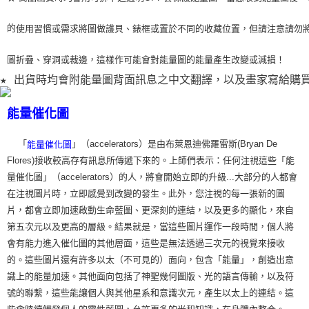
的
使用習
慣或需求將圖做護貝、錶框或置於不同的收藏位置，但請注意請勿
圖折疊、穿洞或裁
邊，這樣作可能會對能量圖的能量產生改變或減損！
★ 出貨時均會附能量圖背面訊息之中文翻譯，以及畫家寫給購
能量催化圖
「
」（accelerators）是由布萊恩迪佛羅雷斯(Bryan De
能量催化圖
Flores)接收較高存有訊息所傳遞下來的。上師們表示：任何注視這些「能
量催化圖」（accelerators）的人，將會開始立即的升級...大部分的人都會
在注視圖片時，立即感覺到改變的發生。此外，您注視的每一張新的圖
片，都會立即加速啟動生命藍圖、更深刻的連結，以及更多的顯化，來自
第五次元以及更高的層級。結果就是，當這些圖片運作一段時間，個人將
會有能力進入催化圖的其他層面，這些是無法透過三次元的視覺來接收
的。這些圖片還有許多以太（不可見的）面向，包含「能量」，創造出意
識上的能量加速。其他面向包括了神聖幾何圖版、光的語言傳輸，以及符
號的聯繫，這些能讓個人與其他星系和意識次元，產生以太上的連結。這