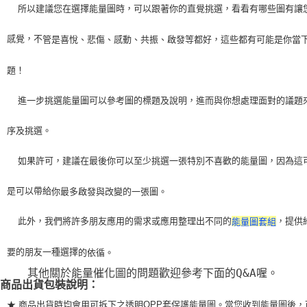
    所以建議您在選擇能量圖時，可以跟著你的直覺挑選，看看有哪些圖有讓
感覺，不
管是喜悅、悲傷、感動、共振、啟發等都好，這些都有可能是你當
題！
    進一步挑選能量圖可以參考圖的標題及說明，進而與你想處理面對的議題
序及挑選。
    如果許可，建議在最後你可以至少挑選一張特別不喜歡的能量圖，因為這
是可以帶給
你最多啟發與改變的一張圖。
    此外，我們將許多朋友應用的需求或應用整理出不同的
，提供
能量圖套組
要的朋友一種選擇
的依循。
    其他關於能量催化圖的問題歡迎參考下面的Q&A喔。
商品出貨包裝說明：
★ 商品出貨時均會用可拆下之透明OPP套保護能量圖。當您收到能量圖後，