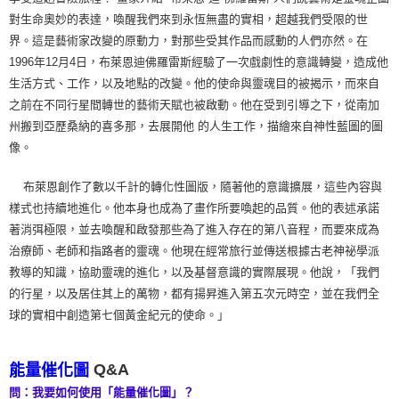
對生命奧妙的表達，喚醒我們來到永恆無盡的實相，超越我們受限的世
界。這是藝術家改變的原動力，對那些受其作品而感動的人們亦然。在
1996年12月4日，布萊恩迪佛羅雷斯經驗了一次戲劇性的意識轉變，造成他
生活方式、工作，以及地點的改變。他的使命與靈魂目的被揭示，而來自
之前在不同行星間轉世的藝術天賦也被啟動。他在受到引導之下，從南加
州搬到亞歷桑納的喜多那，去展開他 的人生工作，描繪來自神性藍圖的圖
像。
布萊恩創作了數以千計的轉化性圖版，隨著他的意識擴展，這些內容與
樣式也持續地進化。他本身也成為了畫作所要喚起的品質。他的表述承諾
著消弭極限，並去喚醒和啟發那些為了進入存在的第八音程，而要來成為
治療師、老師和指路者的靈魂。他現在經常旅行並傳送根據古老神祕學派
教導的知識，協助靈魂的進化，以及基督意識的實際展現。他說，「我們
的行星，以及居住其上的萬物，都有揚昇進入第五次元時空，並在我們全
球的實相中創造第七個黃金紀元的使命。」
Q&A
能量催化圖
問：我要如何使用「能量催化圖」？