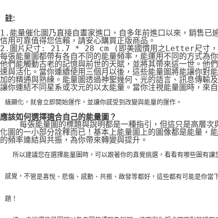
註:
1.能量催化圖乃直接自畫家進口，自多年前進口以來，銷售已
信用可靠值得您信賴，請安心購買正版商品。
2.圖片尺寸: 21.7 * 28 cm (即美國慣用之Letter尺寸
每張能量圖都帶有各自不同的能量頻率，能運用不同的方式為你
他們能觸動古老的記憶與前世的天賦，並將其帶來這一世。他們
速與活化。當你連續使用三個月以後，這些能量圖將能讓你對能
加的精通與熟練。能量圖透過神聖幾何、光的語言、訊息傳輸及
讓你連結不同星系或次元的以太能量。當你注視能量圖時，來自
級顯化，就會立即開始運作，並讓你感受到改變與能量的運作。
應該如何選擇適合自己的能量圖？
    每張能量圖的標題與說明都是一種指引，但這只是高層次
化圖的一小部分詮釋而已！基本上能量圖上的圖像都是能量，能
的頻率連結與共振，為你帶來轉變與提升。
    所以建議您在選擇能量圖時，可以跟著你的直覺挑選，看看有哪些圖有讓
感覺，不
管是喜悅、悲傷、感動、共振、啟發等都好，這些都有可能是你當
題！