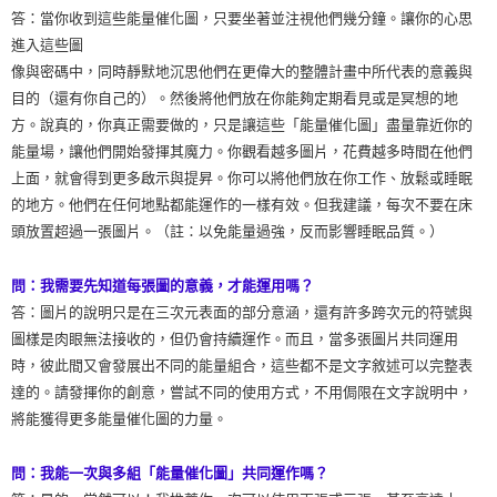
答：當你收到這些能量催化圖，只要坐著並注視他們幾分鐘。讓你的心思
進入這些圖
像與密碼中，同時靜默地沉思他們在更偉大的整體計畫中所代表的意義與
目的（還有你自己的）。然後將他們放在你能夠定期看見或是冥想的地
方。說真的，你真正需要做的，只是讓這些「能量催化圖」盡量靠近你的
能量場，讓他們開始發揮其魔力。你觀看越多圖片，花費越多時間在他們
上面，就會得到更多啟示與提昇。你可以將他們放在你工作、放鬆或睡眠
的地方。他們在任何地點都能運作的一樣有效。但我建議，每次不要在床
頭放置超過一張圖片。（註：以免能量過強，反而影響睡眠品質。）
問：我需要先知道每張圖的意義，才能運用嗎？
答：圖片的說明只是在三次元表面的部分意涵，還有許多跨次元的符號與
圖樣是肉眼無法接收的，但仍會持續運作。而且，當多張圖片共同運用
時，彼此間又會發展出不同的能量組合，這些都不是文字敘述可以完整表
達的。請發揮你的創意，嘗試不同的使用方式，不用侷限在文字說明中，
將能獲得更多能量催化圖的力量。
問：我能一次與多組「能量催化圖」共同運作嗎？