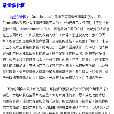
能量催化圖
「
」（accelerators）是由布萊恩迪佛羅雷斯(Bryan De
能量催化圖
Flores)接收較高存有訊息所傳遞下來的。上師們表示：任何注視這些「能
量催化圖」（accelerators）的人，將會開始立即的升級...大部分的人都會
在注視圖片時，立即感覺到改變的發生。此外，您注視的每一張新的圖
片，都會立即加速啟動生命藍圖、更深刻的連結，以及更多的顯化，來自
第五次元以及更高的層級。結果就是，當這些圖片運作一段時間，個人將
會有能力進入催化圖的其他層面，這些是無法透過三次元的視覺來接收
的。這些圖片還有許多以太（不可見的）面向，包含「能量」，創造出意
識上的能量加速。其他面向包括了神聖幾何圖版、光的語言傳輸，以及符
號的聯繫，這些能讓個人與其他星系和意識次元，產生以太上的連結。這
些會陸續觸發個人的靈性藍圖，允許更多的光和知識，在身體內整合。
所有的圖像本質上都是能量，且持續與更高次元領域的轉化頻率共振。
要進一步地吸收這些圖片的能量，你可以用他們來冥想，或是晚間時放一
兩張在身旁，讓他們在更加全然「放鬆」的意識狀態下被整合，適應你的
意念與振動，並與之同步化。請自由的實驗並享受這些畫作！ 謝謝您，請
享受這趟冒險旅程！ 畫家介紹- 布萊恩 迪 佛羅雷斯 人們說藝術是靈魂企圖