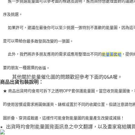
    進一步挑選能量圖可以參考圖的標題及說明，進而與你想處理面對的議題
序及挑選。
    如果許可，建議在最後你可以至少挑選一張特別不喜歡的能量圖，因為這
是可以帶給
你最多啟發與改變的一張圖。
    此外，我們將許多朋友應用的需求或應用整理出不同的
，提供
能量圖套組
要的朋友一種選擇
的依循。
    其他關於能量催化圖的問題歡迎參考下面的Q&A喔。
商品出貨包裝說明：
★ 商品出貨時均會用可拆下之透明OPP套保護能量圖。當您收到能量圖後，
的
使用習
慣或需求將圖做護貝、錶框或置於不同的收藏位置，但請注意請勿
圖折疊、穿洞或裁
邊，這樣作可能會對能量圖的能量產生改變或減損！
★ 出貨時均會附能量圖背面訊息之中文翻譯，以及畫家寫給購