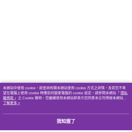
本網站中使用 cookie，欲查詢有關本網站使用 cookie 方式之詳情，及若您不希
望在電腦上使用 cookie 時應如何變更電腦的 cookie 設定，請參閱本網站「
隱私
權條款
」之 Cookie 聲明。您繼續使用本網站即表示您同意本公司得按本網站使
用條款之 Cookie 聲明使用 cookie。
了解更多 >
我知道了