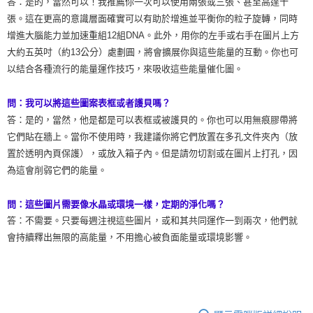
答：是的，當然可以！我推薦你一次可以使用兩張或三張、甚至高達十
張。這在更高的意識層面確實可以有助於增進並平衡你的粒子旋轉，同時
增進大腦能力並加速重組12組DNA。此外，用你的左手或右手在圖片上方
大約五英吋（約13公分）處劃圓，將會擴展你與這些能量的互動。你也可
以結合各種流行的能量運作技巧，來吸收這些能量催化圖。
問：我可以將這些圖案表框或者護貝嗎？
答：是的，當然，他是都是可以表框或被護貝的。你也可以用無痕膠帶將
它們貼在牆上。當你不使用時，我建議你將它們放置在多孔文件夾內（放
置於透明內頁保護），或放入箱子內。但是請勿切割或在圖片上打孔，因
為這會削弱它們的能量。
問：這些圖片需要像水晶或環境一樣，定期的淨化嗎？
答：不需要。只要每週注視這些圖片，或和其共同運作一到兩次，他們就
會持續釋出無限的高能量，不用擔心被負面能量或環境影響。