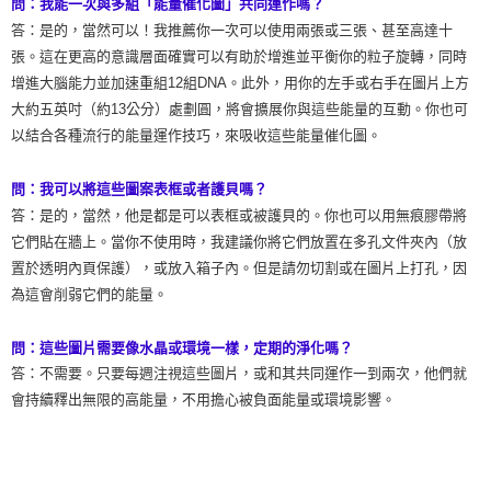
問：我能一次與多組「能量催化圖」共同運作嗎？
答：是的，當然可以！我推薦你一次可以使用兩張或三張、甚至高達十
張。這在更高的意識層面確實可以有助於增進並平衡你的粒子旋轉，同時
增進大腦能力並加速重組12組DNA。此外，用你的左手或右手在圖片上方
大約五英吋（約13公分）處劃圓，將會擴展你與這些能量的互動。你也可
以結合各種流行的能量運作技巧，來吸收這些能量催化圖。
問：我可以將這些圖案表框或者護貝嗎？
答：是的，當然，他是都是可以表框或被護貝的。你也可以用無痕膠帶將
它們貼在牆上。當你不使用時，我建議你將它們放置在多孔文件夾內（放
置於透明內頁保護），或放入箱子內。但是請勿切割或在圖片上打孔，因
為這會削弱它們的能量。
問：這些圖片需要像水晶或環境一樣，定期的淨化嗎？
答：不需要。只要每週注視這些圖片，或和其共同運作一到兩次，他們就
會持續釋出無限的高能量，不用擔心被負面能量或環境影響。