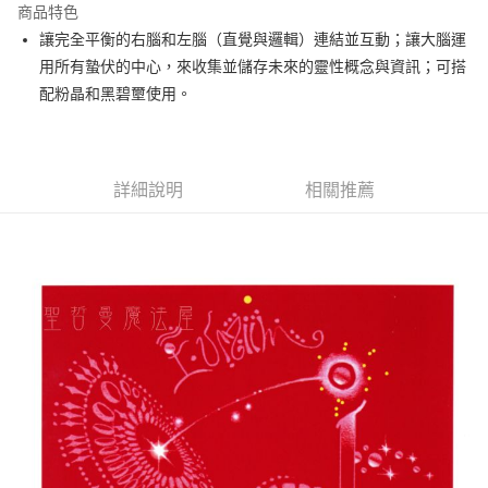
商品特色
Apple Pay
讓完全平衡的右腦和左腦（直覺與邏輯）連結並互動；讓大腦運
用所有蟄伏的中心，來收集並儲存未來的靈性概念與資訊；可搭
街口支付
配粉晶和黑碧壐使用。
悠遊付
ATM付款
詳細說明
相關推薦
運送方式
全家取貨付款
每筆NT$80，滿NT$3,000(含以上)免運費
7-11取貨付款
每筆NT$80，滿NT$3,000(含以上)免運費
賣家宅配幫您送（台灣）
每筆NT$80，滿NT$3,000(含以上)免運費
郵局幫你送（離島）
每筆NT$80，滿NT$3,000(含以上)免運費