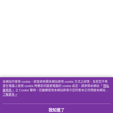
本網站中使用 cookie，欲查詢有關本網站使用 cookie 方式之詳情，及若您不希
望在電腦上使用 cookie 時應如何變更電腦的 cookie 設定，請參閱本網站「
隱私
權條款
」之 Cookie 聲明。您繼續使用本網站即表示您同意本公司得按本網站使
用條款之 Cookie 聲明使用 cookie。
了解更多 >
我知道了