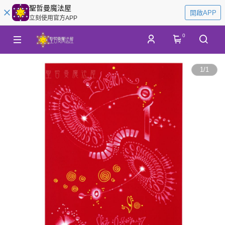
聖哲曼魔法屋
開啟APP
立刻使用官方APP
0
1
/
1