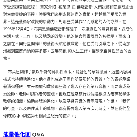
享受這趟冒險旅程！ 畫家介紹- 布萊恩 迪 佛羅雷斯 人們說藝術是靈魂企圖
對生命奧妙的表達，喚醒我們來到永恆無盡的實相，超越我們受限的世
界。這是藝術家改變的原動力，對那些受其作品而感動的人們亦然。在
1996年12月4日，布萊恩迪佛羅雷斯經驗了一次戲劇性的意識轉變，造成他
生活方式、工作，以及地點的改變。他的使命與靈魂目的被揭示，而來自
之前在不同行星間轉世的藝術天賦也被啟動。他在受到引導之下，從南加
州搬到亞歷桑納的喜多那，去展開他 的人生工作，描繪來自神性藍圖的圖
像。
布萊恩創作了數以千計的轉化性圖版，隨著他的意識擴展，這些內容與
樣式也持續地進化。他本身也成為了畫作所要喚起的品質。他的表述承諾
著消弭極限，並去喚醒和啟發那些為了進入存在的第八音程，而要來成為
治療師、老師和指路者的靈魂。他現在經常旅行並傳送根據古老神祕學派
教導的知識，協助靈魂的進化，以及基督意識的實際展現。他說，「我們
的行星，以及居住其上的萬物，都有揚昇進入第五次元時空，並在我們全
球的實相中創造第七個黃金紀元的使命。」
Q&A
能量催化圖