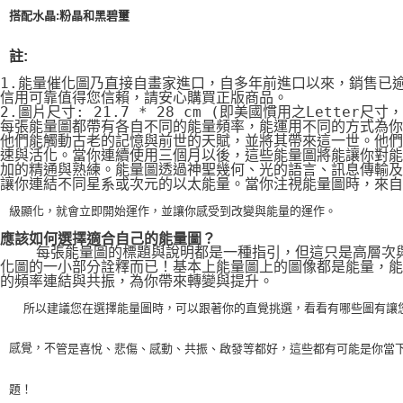
搭配水晶:粉晶和黑碧璽
註:
1.能量催化圖乃直接自畫家進口，自多年前進口以來，銷售已
信用可靠值得您信賴，請安心購買正版商品。
2.圖片尺寸: 21.7 * 28 cm (即美國慣用之Letter尺寸
每張能量圖都帶有各自不同的能量頻率，能運用不同的方式為你
他們能觸動古老的記憶與前世的天賦，並將其帶來這一世。他們
速與活化。當你連續使用三個月以後，這些能量圖將能讓你對能
加的精通與熟練。能量圖透過神聖幾何、光的語言、訊息傳輸及
讓你連結不同星系或次元的以太能量。當你注視能量圖時，來自
級顯化，就會立即開始運作，並讓你感受到改變與能量的運作。
應該如何選擇適合自己的能量圖？
    每張能量圖的標題與說明都是一種指引，但這只是高層次
化圖的一小部分詮釋而已！基本上能量圖上的圖像都是能量，能
的頻率連結與共振，為你帶來轉變與提升。
    所以建議您在選擇能量圖時，可以跟著你的直覺挑選，看看有哪些圖有讓
感覺，不
管是喜悅、悲傷、感動、共振、啟發等都好，這些都有可能是你當
題！