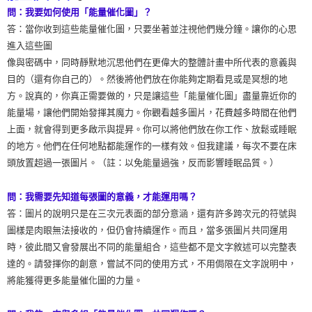
問：我要如何使用「能量催化圖」？
答：當你收到這些能量催化圖，只要坐著並注視他們幾分鐘。讓你的心思
進入這些圖
像與密碼中，同時靜默地沉思他們在更偉大的整體計畫中所代表的意義與
目的（還有你自己的）。然後將他們放在你能夠定期看見或是冥想的地
方。說真的，你真正需要做的，只是讓這些「能量催化圖」盡量靠近你的
能量場，讓他們開始發揮其魔力。你觀看越多圖片，花費越多時間在他們
上面，就會得到更多啟示與提昇。你可以將他們放在你工作、放鬆或睡眠
的地方。他們在任何地點都能運作的一樣有效。但我建議，每次不要在床
頭放置超過一張圖片。（註：以免能量過強，反而影響睡眠品質。）
問：我需要先知道每張圖的意義，才能運用嗎？
答：圖片的說明只是在三次元表面的部分意涵，還有許多跨次元的符號與
圖樣是肉眼無法接收的，但仍會持續運作。而且，當多張圖片共同運用
時，彼此間又會發展出不同的能量組合，這些都不是文字敘述可以完整表
達的。請發揮你的創意，嘗試不同的使用方式，不用侷限在文字說明中，
將能獲得更多能量催化圖的力量。