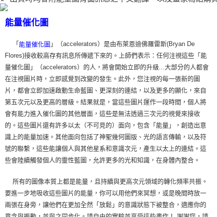
能量催化圖
「
」（accelerators）是由布萊恩迪佛羅雷斯(Bryan De
能量催化圖
Flores)接收較高存有訊息所傳遞下來的。上師們表示：任何注視這些「能
量催化圖」（accelerators）的人，將會開始立即的升級...大部分的人都會
在注視圖片時，立即感覺到改變的發生。此外，您注視的每一張新的圖
片，都會立即加速啟動生命藍圖、更深刻的連結，以及更多的顯化，來自
第五次元以及更高的層級。結果就是，當這些圖片運作一段時間，個人將
會有能力進入催化圖的其他層面，這些是無法透過三次元的視覺來接收
的。這些圖片還有許多以太（不可見的）面向，包含「能量」，創造出意
識上的能量加速。其他面向包括了神聖幾何圖版、光的語言傳輸，以及符
號的聯繫，這些能讓個人與其他星系和意識次元，產生以太上的連結。這
些會陸續觸發個人的靈性藍圖，允許更多的光和知識，在身體內整合。
所有的圖像本質上都是能量，且持續與更高次元領域的轉化頻率共振。
要進一步地吸收這些圖片的能量，你可以用他們來冥想，或是晚間時放一
兩張在身旁，讓他們在更加全然「放鬆」的意識狀態下被整合，適應你的
意念與振動，並與之同步化。請自由的實驗並享受這些畫作！ 謝謝您，請