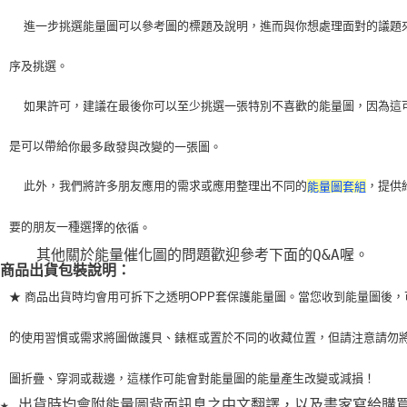
    進一步挑選能量圖可以參考圖的標題及說明，進而與你想處理面對的議題
序及挑選。
    如果許可，建議在最後你可以至少挑選一張特別不喜歡的能量圖，因為這
是可以帶給
你最多啟發與改變的一張圖。
    此外，我們將許多朋友應用的需求或應用整理出不同的
，提供
能量圖套組
要的朋友一種選擇
的依循。
    其他關於能量催化圖的問題歡迎參考下面的Q&A喔。
商品出貨包裝說明：
★ 商品出貨時均會用可拆下之透明OPP套保護能量圖。當您收到能量圖後，
的
使用習
慣或需求將圖做護貝、錶框或置於不同的收藏位置，但請注意請勿
圖折疊、穿洞或裁
邊，這樣作可能會對能量圖的能量產生改變或減損！
★ 出貨時均會附能量圖背面訊息之中文翻譯，以及畫家寫給購