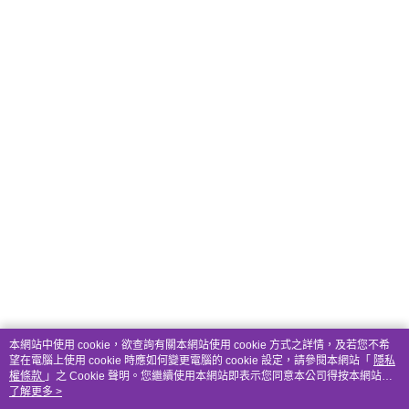
本網站中使用 cookie，欲查詢有關本網站使用 cookie 方式之詳情，及若您不希
望在電腦上使用 cookie 時應如何變更電腦的 cookie 設定，請參閱本網站「
隱私
權條款
」之 Cookie 聲明。您繼續使用本網站即表示您同意本公司得按本網站使
用條款之 Cookie 聲明使用 cookie。
了解更多 >