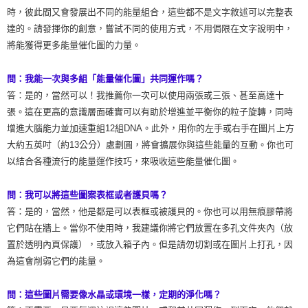
時，彼此間又會發展出不同的能量組合，這些都不是文字敘述可以完整表
達的。請發揮你的創意，嘗試不同的使用方式，不用侷限在文字說明中，
將能獲得更多能量催化圖的力量。
問：我能一次與多組「能量催化圖」共同運作嗎？
答：是的，當然可以！我推薦你一次可以使用兩張或三張、甚至高達十
張。這在更高的意識層面確實可以有助於增進並平衡你的粒子旋轉，同時
增進大腦能力並加速重組12組DNA。此外，用你的左手或右手在圖片上方
大約五英吋（約13公分）處劃圓，將會擴展你與這些能量的互動。你也可
以結合各種流行的能量運作技巧，來吸收這些能量催化圖。
問：我可以將這些圖案表框或者護貝嗎？
答：是的，當然，他是都是可以表框或被護貝的。你也可以用無痕膠帶將
它們貼在牆上。當你不使用時，我建議你將它們放置在多孔文件夾內（放
置於透明內頁保護），或放入箱子內。但是請勿切割或在圖片上打孔，因
為這會削弱它們的能量。
問：這些圖片需要像水晶或環境一樣，定期的淨化嗎？