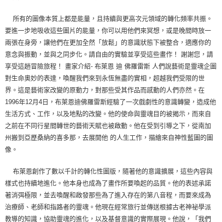
所有的圖像本質上都是能量，且持續與更高次元領域的轉化頻率共振。
要進一步地吸收這些圖片的能量，你可以用他們來冥想，或是晚間時放一
兩張在身旁，讓他們在更加全然「放鬆」的意識狀態下被整合，適應你的
意念與振動，並與之同步化。請自由的實驗並享受這些畫作！ 謝謝您，請
享受這趟冒險旅程！ 畫家介紹- 布萊恩 迪 佛羅雷斯 人們說藝術是靈魂企圖
對生命奧妙的表達，喚醒我們來到永恆無盡的實相，超越我們受限的世
界。這是藝術家改變的原動力，對那些受其作品而感動的人們亦然。在
1996年12月4日，布萊恩迪佛羅雷斯經驗了一次戲劇性的意識轉變，造成他
生活方式、工作，以及地點的改變。他的使命與靈魂目的被揭示，而來自
之前在不同行星間轉世的藝術天賦也被啟動。他在受到引導之下，從南加
州搬到亞歷桑納的喜多那，去展開他 的人生工作，描繪來自神性藍圖的圖
像。
布萊恩創作了數以千計的轉化性圖版，隨著他的意識擴展，這些內容與
樣式也持續地進化。他本身也成為了畫作所要喚起的品質。他的表述承諾
著消弭極限，並去喚醒和啟發那些為了進入存在的第八音程，而要來成為
治療師、老師和指路者的靈魂。他現在經常旅行並傳送根據古老神祕學派
教導的知識，協助靈魂的進化，以及基督意識的實際展現。他說，「我們