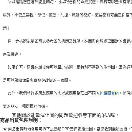
    所以建議您在選擇能量圖時，可以跟著你的直覺挑選，看看有哪些圖有讓
感覺，不
管是喜悅、悲傷、感動、共振、啟發等都好，這些都有可能是你當
題！
    進一步挑選能量圖可以參考圖的標題及說明，進而與你想處理面對的議題
序及挑選。
    如果許可，建議在最後你可以至少挑選一張特別不喜歡的能量圖，因為這
是可以帶給
你最多啟發與改變的一張圖。
    此外，我們將許多朋友應用的需求或應用整理出不同的
，提供
能量圖套組
要的朋友一種選擇
的依循。
    其他關於能量催化圖的問題歡迎參考下面的Q&A喔。
商品出貨包裝說明：
★ 商品出貨時均會用可拆下之透明OPP套保護能量圖。當您收到能量圖後，