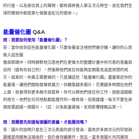
的行星，以及居住其上的萬物，都有揚昇進入第五次元時空，並在我們全
球的實相中創造第七個黃金紀元的使命。」
Q&A
能量催化圖
問：我要如何使用「能量催化圖」？
答：當你收到這些能量催化圖，只要坐著並注視他們幾分鐘。讓你的心思
進入這些圖
像與密碼中，同時靜默地沉思他們在更偉大的整體計畫中所代表的意義與
目的（還有你自己的）。然後將他們放在你能夠定期看見或是冥想的地
方。說真的，你真正需要做的，只是讓這些「能量催化圖」盡量靠近你的
能量場，讓他們開始發揮其魔力。你觀看越多圖片，花費越多時間在他們
上面，就會得到更多啟示與提昇。你可以將他們放在你工作、放鬆或睡眠
的地方。他們在任何地點都能運作的一樣有效。但我建議，每次不要在床
頭放置超過一張圖片。（註：以免能量過強，反而影響睡眠品質。）
問：我需要先知道每張圖的意義，才能運用嗎？
答：圖片的說明只是在三次元表面的部分意涵，還有許多跨次元的符號與
圖樣是肉眼無法接收的，但仍會持續運作。而且，當多張圖片共同運用