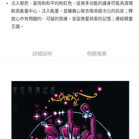
Apple Pay
注入慈悲、喜悅和和平的粉紅色，這張多功能的護身符能為清理
較高能量中心、注入能量，並擴展心智去吸收超次元的訊息；釋
街口支付
放心中有問題的、可疑的思維，並促進愛與家的記憶；連結精靈
悠遊付
王國。
ATM付款
運送方式
詳細說明
相關推薦
全家取貨付款
每筆NT$80，滿NT$3,000(含以上)免運費
7-11取貨付款
每筆NT$80，滿NT$3,000(含以上)免運費
賣家宅配幫您送（台灣）
每筆NT$80，滿NT$3,000(含以上)免運費
郵局幫你送（離島）
每筆NT$80，滿NT$3,000(含以上)免運費