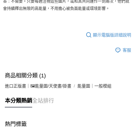
答：不需要。只要每週注視這些圖片，或和其共同運作一到兩次，他們就
會持續釋出無限的高能量，不用擔心被負面能量或環境影響。
顯示電腦版詳細說明
客服
商品相關分類 (1)
進口正版畫｜🖼️能量圖/天使畫/掛畫
能量圖｜一般模組
本分類熱銷
全站排行
熱門標籤