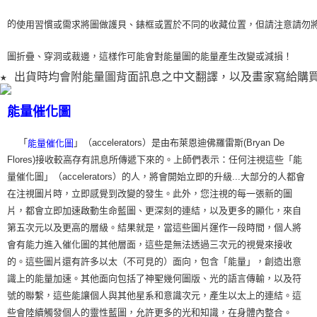
的
使用習
慣或需求將圖做護貝、錶框或置於不同的收藏位置，但請注意請勿
圖折疊、穿洞或裁
邊，這樣作可能會對能量圖的能量產生改變或減損！
★ 出貨時均會附能量圖背面訊息之中文翻譯，以及畫家寫給購
能量催化圖
「
」（accelerators）是由布萊恩迪佛羅雷斯(Bryan De
能量催化圖
Flores)接收較高存有訊息所傳遞下來的。上師們表示：任何注視這些「能
量催化圖」（accelerators）的人，將會開始立即的升級...大部分的人都會
在注視圖片時，立即感覺到改變的發生。此外，您注視的每一張新的圖
片，都會立即加速啟動生命藍圖、更深刻的連結，以及更多的顯化，來自
第五次元以及更高的層級。結果就是，當這些圖片運作一段時間，個人將
會有能力進入催化圖的其他層面，這些是無法透過三次元的視覺來接收
的。這些圖片還有許多以太（不可見的）面向，包含「能量」，創造出意
識上的能量加速。其他面向包括了神聖幾何圖版、光的語言傳輸，以及符
號的聯繫，這些能讓個人與其他星系和意識次元，產生以太上的連結。這
些會陸續觸發個人的靈性藍圖，允許更多的光和知識，在身體內整合。