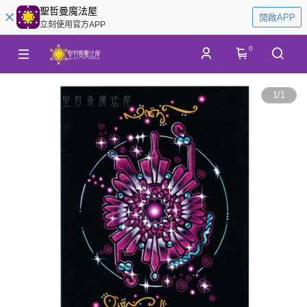
聖哲曼魔法屋
開啟APP
立刻使用官方APP
0
1
/
1