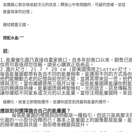
並擴展心智去吸收超次元的訊息；釋放心中有問題的、可疑的思維，並促
進愛與家的記憶；
連結精靈王國。
***
搭配水晶:
註:
1.能量催化圖乃直接自畫家進口，自多年前進口以來，銷售已
信用可靠值得您信賴，請安心購買正版商品。
2.圖片尺寸: 21.7 * 28 cm (即美國慣用之Letter尺寸
每張能量圖都帶有各自不同的能量頻率，能運用不同的方式為你
他們能觸動古老的記憶與前世的天賦，並將其帶來這一世。他們
速與活化。當你連續使用三個月以後，這些能量圖將能讓你對能
加的精通與熟練。能量圖透過神聖幾何、光的語言、訊息傳輸及
讓你連結不同星系或次元的以太能量。當你注視能量圖時，來自
級顯化，就會立即開始運作，並讓你感受到改變與能量的運作。
應該如何選擇適合自己的能量圖？
    每張能量圖的標題與說明都是一種指引，但這只是高層次
化圖的一小部分詮釋而已！基本上能量圖上的圖像都是能量，能
的頻率連結與共振，為你帶來轉變與提升。