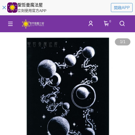
聖哲曼魔法屋
開啟APP
立刻使用官方APP
0
1
/
1