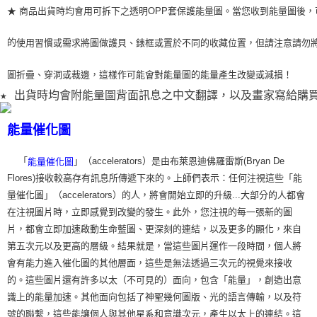
★ 商品出貨時均會用可拆下之透明OPP套保護能量圖。當您收到能量圖後，
的
使用習
慣或需求將圖做護貝、錶框或置於不同的收藏位置，但請注意請勿
圖折疊、穿洞或裁
邊，這樣作可能會對能量圖的能量產生改變或減損！
★ 出貨時均會附能量圖背面訊息之中文翻譯，以及畫家寫給購
能量催化圖
「
」（accelerators）是由布萊恩迪佛羅雷斯(Bryan De
能量催化圖
Flores)接收較高存有訊息所傳遞下來的。上師們表示：任何注視這些「能
量催化圖」（accelerators）的人，將會開始立即的升級...大部分的人都會
在注視圖片時，立即感覺到改變的發生。此外，您注視的每一張新的圖
片，都會立即加速啟動生命藍圖、更深刻的連結，以及更多的顯化，來自
第五次元以及更高的層級。結果就是，當這些圖片運作一段時間，個人將
會有能力進入催化圖的其他層面，這些是無法透過三次元的視覺來接收
的。這些圖片還有許多以太（不可見的）面向，包含「能量」，創造出意
識上的能量加速。其他面向包括了神聖幾何圖版、光的語言傳輸，以及符
號的聯繫，這些能讓個人與其他星系和意識次元，產生以太上的連結。這