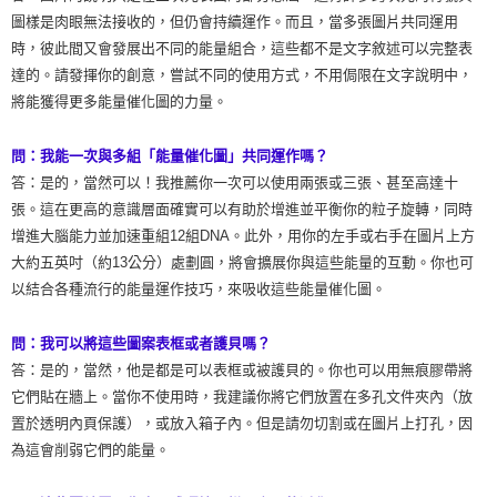
圖樣是肉眼無法接收的，但仍會持續運作。而且，當多張圖片共同運用
時，彼此間又會發展出不同的能量組合，這些都不是文字敘述可以完整表
達的。請發揮你的創意，嘗試不同的使用方式，不用侷限在文字說明中，
將能獲得更多能量催化圖的力量。
問：我能一次與多組「能量催化圖」共同運作嗎？
答：是的，當然可以！我推薦你一次可以使用兩張或三張、甚至高達十
張。這在更高的意識層面確實可以有助於增進並平衡你的粒子旋轉，同時
增進大腦能力並加速重組12組DNA。此外，用你的左手或右手在圖片上方
大約五英吋（約13公分）處劃圓，將會擴展你與這些能量的互動。你也可
以結合各種流行的能量運作技巧，來吸收這些能量催化圖。
問：我可以將這些圖案表框或者護貝嗎？
答：是的，當然，他是都是可以表框或被護貝的。你也可以用無痕膠帶將
它們貼在牆上。當你不使用時，我建議你將它們放置在多孔文件夾內（放
置於透明內頁保護），或放入箱子內。但是請勿切割或在圖片上打孔，因
為這會削弱它們的能量。