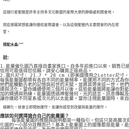
這個行星聖圈是許多主持多次元聯盟的星際大使的靜僻處和開會地。
用這張圖冥想能讓你連結星際議會，以及這個聖圈內主要開會的內在密
室。
***
搭配水晶:
註:
1.能量催化圖乃直接自畫家進口，自多年前進口以來，銷售已
信用可靠值得您信賴，請安心購買正版商品。
2.圖片尺寸: 21.7 * 28 cm (即美國慣用之Letter尺寸
每張能量圖都帶有各自不同的能量頻率，能運用不同的方式為你
他們能觸動古老的記憶與前世的天賦，並將其帶來這一世。他們
速與活化。當你連續使用三個月以後，這些能量圖將能讓你對能
加的精通與熟練。能量圖透過神聖幾何、光的語言、訊息傳輸及
讓你連結不同星系或次元的以太能量。當你注視能量圖時，來自
級顯化，就會立即開始運作，並讓你感受到改變與能量的運作。
應該如何選擇適合自己的能量圖？
    每張能量圖的標題與說明都是一種指引，但這只是高層次
化圖的一小部分詮釋而已！基本上能量圖上的圖像都是能量，能