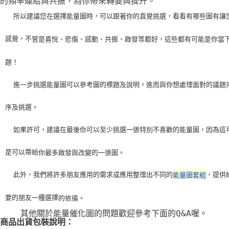
的頻率連結與共振，為你帶來轉變與提升。
    所以建議您在選擇能量圖時，可以跟著你的直覺挑選，看看有哪些圖有讓
感覺，不
管是喜悅、悲傷、感動、共振、啟發等都好，這些都有可能是你當
題！
    進一步挑選能量圖可以參考圖的標題及說明，進而與你想處理面對的議題
序及挑選。
    如果許可，建議在最後你可以至少挑選一張特別不喜歡的能量圖，因為這
是可以帶給
你最多啟發與改變的一張圖。
    此外，我們將許多朋友應用的需求或應用整理出不同的
，提供
能量圖套組
要的朋友一種選擇
的依循。
    其他關於能量催化圖的問題歡迎參考下面的Q&A喔。
商品出貨包裝說明：