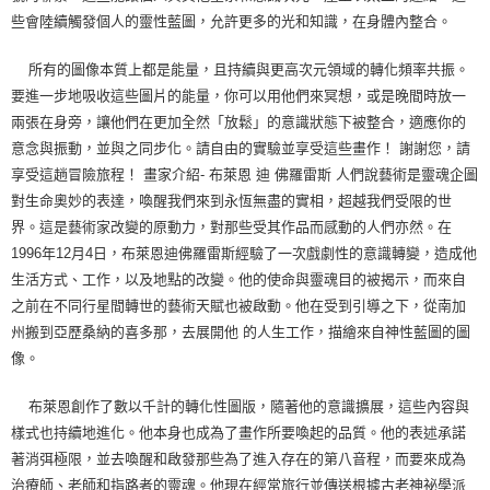
些會陸續觸發個人的靈性藍圖，允許更多的光和知識，在身體內整合。
所有的圖像本質上都是能量，且持續與更高次元領域的轉化頻率共振。
要進一步地吸收這些圖片的能量，你可以用他們來冥想，或是晚間時放一
兩張在身旁，讓他們在更加全然「放鬆」的意識狀態下被整合，適應你的
意念與振動，並與之同步化。請自由的實驗並享受這些畫作！ 謝謝您，請
享受這趟冒險旅程！ 畫家介紹- 布萊恩 迪 佛羅雷斯 人們說藝術是靈魂企圖
對生命奧妙的表達，喚醒我們來到永恆無盡的實相，超越我們受限的世
界。這是藝術家改變的原動力，對那些受其作品而感動的人們亦然。在
1996年12月4日，布萊恩迪佛羅雷斯經驗了一次戲劇性的意識轉變，造成他
生活方式、工作，以及地點的改變。他的使命與靈魂目的被揭示，而來自
之前在不同行星間轉世的藝術天賦也被啟動。他在受到引導之下，從南加
州搬到亞歷桑納的喜多那，去展開他 的人生工作，描繪來自神性藍圖的圖
像。
布萊恩創作了數以千計的轉化性圖版，隨著他的意識擴展，這些內容與
樣式也持續地進化。他本身也成為了畫作所要喚起的品質。他的表述承諾
著消弭極限，並去喚醒和啟發那些為了進入存在的第八音程，而要來成為
治療師、老師和指路者的靈魂。他現在經常旅行並傳送根據古老神祕學派