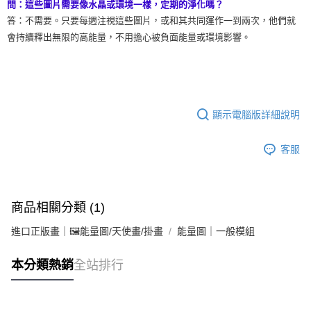
問：這些圖片需要像水晶或環境一樣，定期的淨化嗎？
答：不需要。只要每週注視這些圖片，或和其共同運作一到兩次，他們就
會持續釋出無限的高能量，不用擔心被負面能量或環境影響。
顯示電腦版詳細說明
客服
商品相關分類 (1)
進口正版畫｜🖼️能量圖/天使畫/掛畫
能量圖｜一般模組
本分類熱銷
全站排行