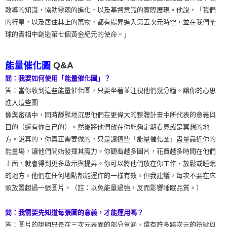
教導的知識，協助靈魂的進化，以及基督意識的實際展現。他說，「我們
的行星，以及居住其上的萬物，都有揚昇進入第五次元時空，並在我們全
球的實相中創造第七個黃金紀元的使命。」
Q&A
能量催化圖
問：我要如何使用「能量催化圖」？
答：當你收到這些能量催化圖，只要坐著並注視他們幾分鐘。讓你的心思
進入這些圖
像與密碼中，同時靜默地沉思他們在更偉大的整體計畫中所代表的意義與
目的（還有你自己的）。然後將他們放在你能夠定期看見或是冥想的地
方。說真的，你真正需要做的，只是讓這些「能量催化圖」盡量靠近你的
能量場，讓他們開始發揮其魔力。你觀看越多圖片，花費越多時間在他們
上面，就會得到更多啟示與提昇。你可以將他們放在你工作、放鬆或睡眠
的地方。他們在任何地點都能運作的一樣有效。但我建議，每次不要在床
頭放置超過一張圖片。（註：以免能量過強，反而影響睡眠品質。）
問：我需要先知道每張圖的意義，才能運用嗎？
答：圖片的說明只是在三次元表面的部分意涵，還有許多跨次元的符號與