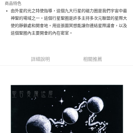
商品特色
Apple Pay
由外星的光之特使指導，這個九大行星的磁力圈是我們宇宙中最
神聖的場域之一。這個行星聖圈是許多主持多次元聯盟的星際大
街口支付
使的靜僻處和開會地。用這張圖冥想能讓你連結星際議會，以及
悠遊付
這個聖圈內主要開會的內在密室。
ATM付款
運送方式
詳細說明
相關推薦
全家取貨付款
每筆NT$80，滿NT$3,000(含以上)免運費
7-11取貨付款
每筆NT$80，滿NT$3,000(含以上)免運費
賣家宅配幫您送（台灣）
每筆NT$80，滿NT$3,000(含以上)免運費
郵局幫你送（離島）
每筆NT$80，滿NT$3,000(含以上)免運費