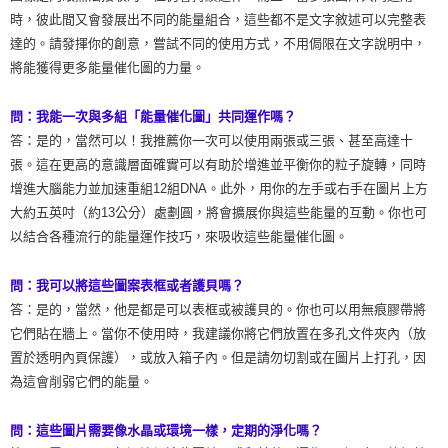
時，彼此間又會發展出不同的能量組合，這些都不是文字敘述可以完整表
達的。請發揮你的創意，嘗試不同的使用方式，不用侷限在文字說明中，
將能獲得更多能量催化圖的力量。
問：我能一次與多組「能量催化圖」共同運作嗎？
答：是的，當然可以！我推薦你一次可以使用兩張或三張、甚至高達十
張。這在更高的意識層面確實可以有助於增進並平衡你的粒子旋轉，同時
增進大腦能力並加速重組12組DNA。此外，用你的左手或右手在圖片上方
大約五英吋（約13公分）處劃圓，將會擴展你與這些能量的互動。你也可
以結合各種流行的能量運作技巧，來吸收這些能量催化圖。
問：我可以將這些圖案表框或者護貝嗎？
答：是的，當然，他是都是可以表框或被護貝的。你也可以用無痕膠帶將
它們貼在牆上。當你不使用時，我建議你將它們放置在多孔文件夾內（放
置於透明內頁保護），或放入箱子內。但是請勿切割或在圖片上打孔，因
為這會削弱它們的能量。
問：這些圖片需要像水晶或環境一樣，定期的淨化嗎？