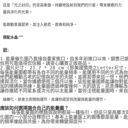
這是「光之封印」的至高象徵，持續地投射到我們的行星，帶來療癒的力
量與淨化的光束。
能啟動意識提昇，並注入慈悲、恩典和純淨。
***
搭配水晶:
註:
1.能量催化圖乃直接自畫家進口，自多年前進口以來，銷售已
信用可靠值得您信賴，請安心購買正版商品。
2.圖片尺寸: 21.7 * 28 cm (即美國慣用之Letter尺寸
每張能量圖都帶有各自不同的能量頻率，能運用不同的方式為你
他們能觸動古老的記憶與前世的天賦，並將其帶來這一世。他們
速與活化。當你連續使用三個月以後，這些能量圖將能讓你對能
加的精通與熟練。能量圖透過神聖幾何、光的語言、訊息傳輸及
讓你連結不同星系或次元的以太能量。當你注視能量圖時，來自
級顯化，就會立即開始運作，並讓你感受到改變與能量的運作。
應該如何選擇適合自己的能量圖？
    每張能量圖的標題與說明都是一種指引，但這只是高層次
化圖的一小部分詮釋而已！基本上能量圖上的圖像都是能量，能
的頻率連結與共振，為你帶來轉變與提升。