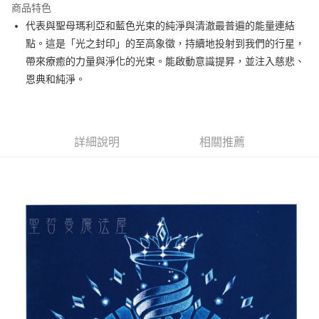
商品特色
Apple Pay
代表與聖母瑪利亞和藍色光束的純淨與清澈最普遍的能量連結
點。這是「光之封印」的至高象徵，持續地投射到我們的行星，
街口支付
帶來療癒的力量與淨化的光束。能啟動意識提昇，並注入慈悲、
悠遊付
恩典和純淨。
ATM付款
運送方式
詳細說明
相關推薦
全家取貨付款
每筆NT$80，滿NT$3,000(含以上)免運費
7-11取貨付款
每筆NT$80，滿NT$3,000(含以上)免運費
賣家宅配幫您送（台灣）
每筆NT$80，滿NT$3,000(含以上)免運費
郵局幫你送（離島）
每筆NT$80，滿NT$3,000(含以上)免運費