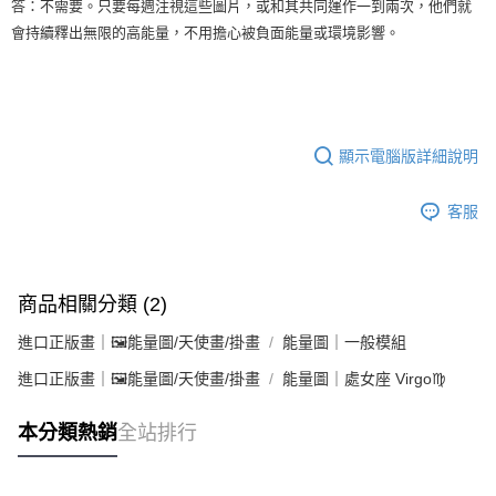
答：不需要。只要每週注視這些圖片，或和其共同運作一到兩次，他們就
會持續釋出無限的高能量，不用擔心被負面能量或環境影響。
顯示電腦版詳細說明
客服
商品相關分類 (2)
進口正版畫｜🖼️能量圖/天使畫/掛畫
能量圖｜一般模組
進口正版畫｜🖼️能量圖/天使畫/掛畫
能量圖｜處女座 Virgo♍
本分類熱銷
全站排行