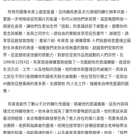
所有的圖像本質上都是能量，且持續與更高次元領域的轉化頻率共振。
要進一步地吸收這些圖片的能量，你可以用他們來冥想，或是晚間時放一
兩張在身旁，讓他們在更加全然「放鬆」的意識狀態下被整合，適應你的
意念與振動，並與之同步化。請自由的實驗並享受這些畫作！ 謝謝您，請
享受這趟冒險旅程！ 畫家介紹- 布萊恩 迪 佛羅雷斯 人們說藝術是靈魂企圖
對生命奧妙的表達，喚醒我們來到永恆無盡的實相，超越我們受限的世
界。這是藝術家改變的原動力，對那些受其作品而感動的人們亦然。在
1996年12月4日，布萊恩迪佛羅雷斯經驗了一次戲劇性的意識轉變，造成他
生活方式、工作，以及地點的改變。他的使命與靈魂目的被揭示，而來自
之前在不同行星間轉世的藝術天賦也被啟動。他在受到引導之下，從南加
州搬到亞歷桑納的喜多那，去展開他 的人生工作，描繪來自神性藍圖的圖
像。
布萊恩創作了數以千計的轉化性圖版，隨著他的意識擴展，這些內容與
樣式也持續地進化。他本身也成為了畫作所要喚起的品質。他的表述承諾
著消弭極限，並去喚醒和啟發那些為了進入存在的第八音程，而要來成為
治療師、老師和指路者的靈魂。他現在經常旅行並傳送根據古老神祕學派
教導的知識，協助靈魂的進化，以及基督意識的實際展現。他說，「我們