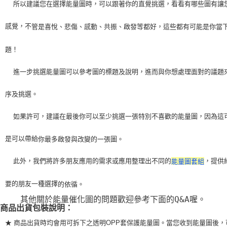
    所以建議您在選擇能量圖時，可以跟著你的直覺挑選，看看有哪些圖有讓
感覺，不
管是喜悅、悲傷、感動、共振、啟發等都好，這些都有可能是你當
題！
    進一步挑選能量圖可以參考圖的標題及說明，進而與你想處理面對的議題
序及挑選。
    如果許可，建議在最後你可以至少挑選一張特別不喜歡的能量圖，因為這
是可以帶給
你最多啟發與改變的一張圖。
    此外，我們將許多朋友應用的需求或應用整理出不同的
，提供
能量圖套組
要的朋友一種選擇
的依循。
    其他關於能量催化圖的問題歡迎參考下面的Q&A喔。
商品出貨包裝說明：
★ 商品出貨時均會用可拆下之透明OPP套保護能量圖。當您收到能量圖後，