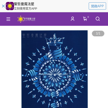
聖哲曼魔法屋
開啟APP
立刻使用官方APP
0
1
/
1