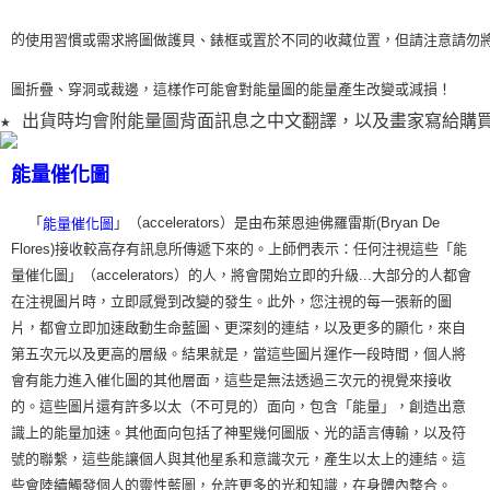
的
使用習
慣或需求將圖做護貝、錶框或置於不同的收藏位置，但請注意請勿
圖折疊、穿洞或裁
邊，這樣作可能會對能量圖的能量產生改變或減損！
★ 出貨時均會附能量圖背面訊息之中文翻譯，以及畫家寫給購
能量催化圖
「
」（accelerators）是由布萊恩迪佛羅雷斯(Bryan De
能量催化圖
Flores)接收較高存有訊息所傳遞下來的。上師們表示：任何注視這些「能
量催化圖」（accelerators）的人，將會開始立即的升級...大部分的人都會
在注視圖片時，立即感覺到改變的發生。此外，您注視的每一張新的圖
片，都會立即加速啟動生命藍圖、更深刻的連結，以及更多的顯化，來自
第五次元以及更高的層級。結果就是，當這些圖片運作一段時間，個人將
會有能力進入催化圖的其他層面，這些是無法透過三次元的視覺來接收
的。這些圖片還有許多以太（不可見的）面向，包含「能量」，創造出意
識上的能量加速。其他面向包括了神聖幾何圖版、光的語言傳輸，以及符
號的聯繫，這些能讓個人與其他星系和意識次元，產生以太上的連結。這
些會陸續觸發個人的靈性藍圖，允許更多的光和知識，在身體內整合。