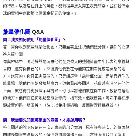
的行星，以及居住其上的萬物，都有揚昇進入第五次元時空，並在我們全
球的實相中創造第七個黃金紀元的使命。」
Q&A
能量催化圖
問：我要如何使用「能量催化圖」？
答：當你收到這些能量催化圖，只要坐著並注視他們幾分鐘。讓你的心思
進入這些圖
像與密碼中，同時靜默地沉思他們在更偉大的整體計畫中所代表的意義與
目的（還有你自己的）。然後將他們放在你能夠定期看見或是冥想的地
方。說真的，你真正需要做的，只是讓這些「能量催化圖」盡量靠近你的
能量場，讓他們開始發揮其魔力。你觀看越多圖片，花費越多時間在他們
上面，就會得到更多啟示與提昇。你可以將他們放在你工作、放鬆或睡眠
的地方。他們在任何地點都能運作的一樣有效。但我建議，每次不要在床
頭放置超過一張圖片。（註：以免能量過強，反而影響睡眠品質。）
問：我需要先知道每張圖的意義，才能運用嗎？
答：圖片的說明只是在三次元表面的部分意涵，還有許多跨次元的符號與
圖樣是肉眼無法接收的，但仍會持續運作。而且，當多張圖片共同運用