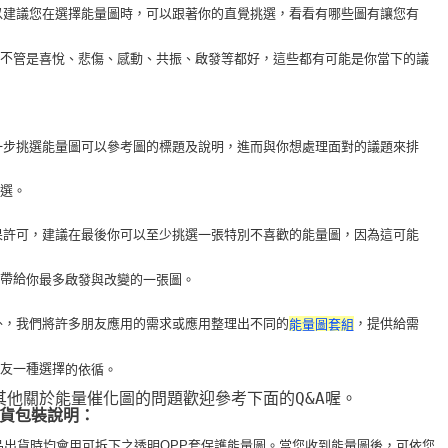
 所以建議您在選擇能量圖時，可以跟著你的直覺挑選，看看有哪些圖有讓您有
，不
管是喜悅、悲傷、感動、共振、啟發等都好，這些都有可能是你當下的議
 進一步挑選能量圖可以參考圖的標題及說明，進而與你想處理面對的議題來排
挑選。
 如果許可，建議在最後你可以至少挑選一張特別不喜歡的能量圖，因為這可能
以帶給
你最多啟發與改變的一張圖。
 此外，我們將許多朋友應用的需求或應用整理出不同的
，提供給需
能量圖套組
朋友一種選擇
的依循。
 其他關於能量催化圖的問題歡迎參考下面的Q&A喔。
貨包裝說明：
品出貨時均會用可拆下之透明OPP套保護能量圖。當您收到能量圖後，可依您