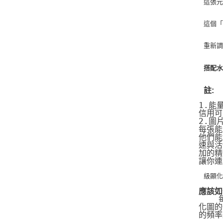
這張
這個
重新
搭配水
註:
1.能
信用可
2.圖
每張能
他們能
速與活
加的精
讓你連
級顯
應該如
   
化圖的
的頻率