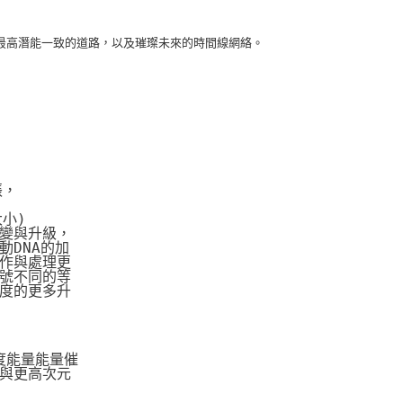
最高潛能一致的道路，以及璀璨未來的時間線網絡。
張，
大小)
變與升級，
DNA的加
作與處理更
號不同的等
度的更多升
度能量能量催
與更高次元