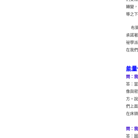
轉變
導之下
布萊
承諾
祕學
在我
能量
問：
答：
像與
方。
們上
在床
問：
答：