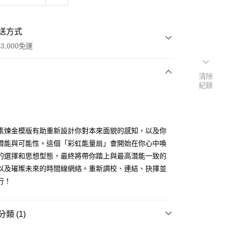
送方式
3,000免運
清除
紀錄
次付款
付款
素煉金模版有助重新設計你對本來面貌的感知，以及你
潛能與可能性。這個「彩虹能量扇」會開始在你心中喚
的選擇和思想型態，最終將帶你踏上與最高潛能一致的
以及璀璨未來的時間線網絡。重新調校、連結、抉擇並
行！
類 (1)