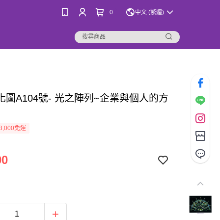
0
中文 (繁體)
化圖A104號- 光之陣列~企業與個人的方
3,000免運
00