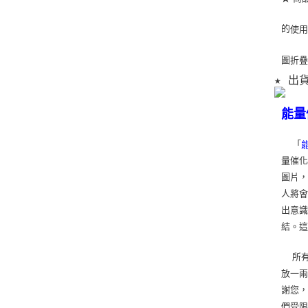
的
使
圖折
★ 出
能量
「
量催化
圖片
人將
出意
結。
所有
放一兩
謝您，
們受限