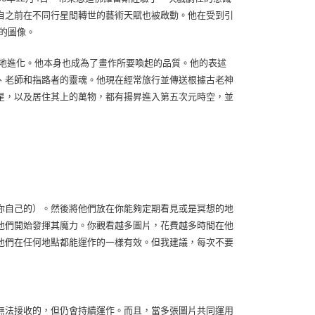
自之前在不同行星間轉世的藝術天賦也被啟動。他在受到引
的圖像。
地進化。他本身也成為了畫作所要喚起的品質。他的表述
、老師和指路者的靈魂。他現在經常旅行並傳送根據古老神
星，以及居住其上的萬物，都有揚昇進入第五次元時空，並
你自己的）。然後將他們放在你能夠定期看見或是冥想的地
他們開始發揮其魔力。你觀看越多圖片，花費越多時間在他
他們在任何地點都能運作的一樣有效。但我建議，每次不要
無法接收的，但仍會持續運作。而且，當多張圖片共同運用