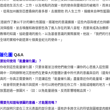
，造成他生活方式、工作，以及地點的改變。他的使命與靈魂目的被揭示，而來
，從南加州搬到亞歷桑納的喜多那，去展開他 的人生工作，描繪來自神性藍圖
恩創作了數以千計的轉化性圖版，隨著他的意識擴展，這些內容與樣式也持續
著消弭極限，並去喚醒和啟發那些為了進入存在的第八音程，而要來成為治療師
派教導的知識，協助靈魂的進化，以及基督意識的實際展現。他說，「我們的行
們全球的實相中創造第七個黃金紀元的使命。」
Q&A
催化圖
我要如何使用「能量催化圖」？
當你收到這些能量催化圖，只要坐著並注視他們幾分鐘。讓你的心思進入這些圖
密碼中，同時靜默地沉思他們在更偉大的整體計畫中所代表的意義與目的（還有
說真的，你真正需要做的，只是讓這些「能量催化圖」盡量靠近你的能量場，讓
面，就會得到更多啟示與提昇。你可以將他們放在你工作、放鬆或睡眠的地方。
頭放置超過一張圖片。（註：以免能量過強，反而影響睡眠品質。）
我需要先知道每張圖的意義，才能運用嗎？
圖片的說明只是在三次元表面的部分意涵，還有許多跨次元的符號與圖樣是肉眼