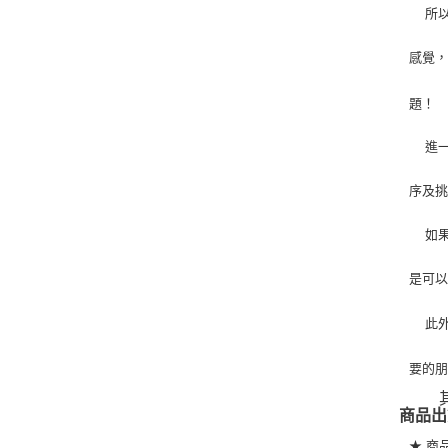
   
感覺
題！
   
序及
   
是可
   
要的
   
商品出
★ 商