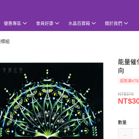
優惠專區
會員好康
水晶百寶箱
關於我們
般模組
能量催
向
超取滿NT$
NT$370
NT$3
數量