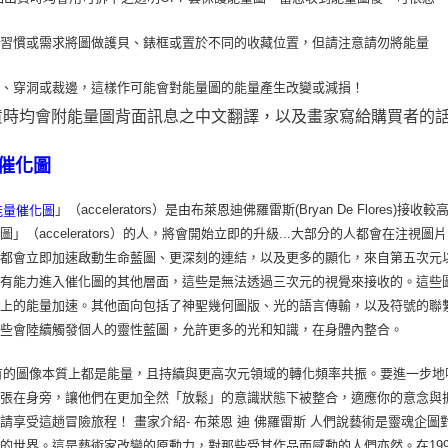
用習
慣或需求將圖做護貝、錶框或置於不同的收藏位置，但請注意請勿將能量
疊、穿洞或裁
邊，這樣作可能會對能量圖的能量產生改變或減損！
貨時均會附能量圖背面訊息之中文翻譯，以及畫家寫給購買者的
催化圖
」（accelerators）是由布萊恩迪佛羅雷斯(Bryan De Flo
能量催化圖
圖」（accelerators）的人，將會開始立即的升級...大部分的人都會在
，都會立即加速啟動生命藍圖、更深刻的連結，以及更多的顯化，來自第五次元
會有能力進入催化圖的其他層面，這些是無法透過三次元的視覺來接收的。這些
識上的能量加速。其他面向包括了神聖幾何圖版、光的語言傳輸，以及符號的聯
這些會陸續觸發個人的靈性藍圖，允許更多的光和知識，在身體內整合。
的圖像本質上都是能量，且持續與更高次元領域的轉化頻率共振。要進一步地
張在身旁，讓他們在更加全然「放鬆」的意識狀態下被整合，適應你的意念與
請享受這趟冒險旅程！ 畫家介紹- 布萊恩 迪 佛羅雷斯 人們說藝術是靈魂
的世界。這是藝術家改變的原動力，對那些受其作品而感動的人們亦然。在199