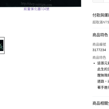
付款與運
超取滿NT$
付款方式
商品特色
信用卡一
商品編號
3177234
超商取貨
商品特色
LINE Pay
這張元
此生的
Apple Pay
醒無限
街口支付
道路，
著手進
悠遊付
ATM付款
商品相關分