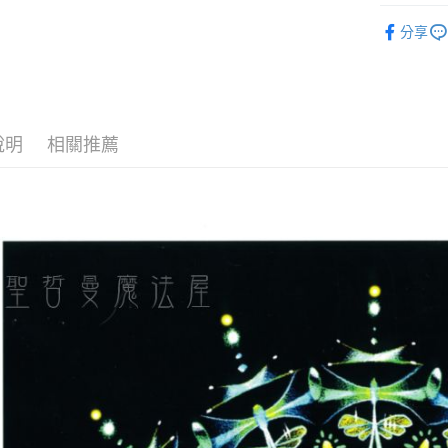
進口正版畫
運送方式
分享
全家取貨
每筆NT$8
7-11取貨
說明
相關推薦
每筆NT$8
賣家宅配
每筆NT$8
郵局幫你
每筆NT$8
付款後門
免運費