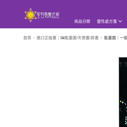
商品分類
靈性處方箋
首頁
進口正版畫｜🖼️能量圖/天使畫/掛畫
能量圖｜一