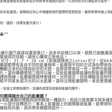
元素煉金模版有助重新設計你對本來面貌的感知，以及你此生的潛能與可能性。
「彩虹能量扇」會開始在你心中喚醒無限的選擇和思想型態，最終將帶你踏上與
調校、連結、抉擇並著手進行！
***
晶:
量催化圖乃直接自畫家進口，自多年前進口以來，銷售已逾數萬
靠值得您信賴，請安心購買正版商品。
片尺寸: 21.7 * 28 cm (即美國慣用之Letter尺寸，近A4
量圖都帶有各自不同的能量頻率，能運用不同的方式為你帶來改
觸動古老的記憶與前世的天賦，並將其帶來這一世。他們也能啟動
化。當你連續使用三個月以後，這些能量圖將能讓你對能量的運
通與熟練。能量圖透過神聖幾何、光的語言、訊息傳輸及其他符
結不同星系或次元的以太能量。當你注視能量圖時，來自更高維
化，就會立即開始運作，並讓你感受到改變與能量的運作。
何選擇適合自己的能量圖？
 每張能量圖的標題與說明都是一種指引，但這只是高層次與多維
一小部分詮釋而已！基本上能量圖上的圖像都是能量，能帶領你
連結與共振，為你帶來轉變與提升。