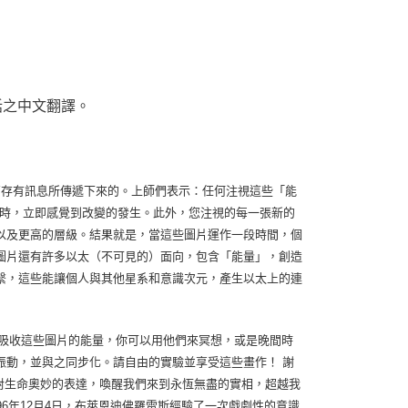
話之中文翻譯。
res)接收較高存有訊息所傳遞下來的。上師們表示：任何注視這些「能
注視圖片時，立即感覺到改變的發生。此外，您注視的每一張新的
以及更高的層級。結果就是，當這些圖片運作一段時間，個
圖片還有許多以太（不可見的）面向，包含「能量」，創造
繫，這些能讓個人與其他星系和意識次元，產生以太上的連
吸收這些圖片的能量，你可以用他們來冥想，或是晚間時
振動，並與之同步化。請自由的實驗並享受這些畫作！ 謝
企圖對生命奧妙的表達，喚醒我們來到永恆無盡的實相，超越我
6年12月4日，布萊恩迪佛羅雷斯經驗了一次戲劇性的意識