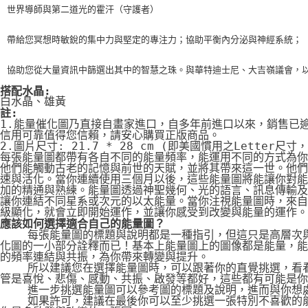
世界導師與第二道光的霍汗（守護者）
帶給您冥想時敏銳的集中力與堅定的專注力；協助平衡內分泌與神經系統；
協助您從大量資訊中篩選出其中的智慧之珠。與華特迪士尼、大吉嶺議會，
搭配水晶:
白水晶、雄黃
註:
1.能量催化圖乃直接自畫家進口，自多年前進口以來，銷售已
信用可靠值得您信賴，請安心購買正版商品。
2.圖片尺寸: 21.7 * 28 cm (即美國慣用之Letter尺寸
每張能量圖都帶有各自不同的能量頻率，能運用不同的方式為你
他們能觸動古老的記憶與前世的天賦，並將其帶來這一世。他們
速與活化。當你連續使用三個月以後，這些能量圖將能讓你對能
加的精通與熟練。能量圖透過神聖幾何、光的語言、訊息傳輸及
讓你連結不同星系或次元的以太能量。當你注視能量圖時，來自
級顯化，就會立即開始運作，並讓你感受到改變與能量的運作。
應該如何選擇適合自己的能量圖？
    每張能量圖的標題與說明都是一種指引，但這只是高層次
化圖的一小部分詮釋而已！基本上能量圖上的圖像都是能量，能
的頻率連結與共振，為你帶來轉變與提升。
    所以建議您在選擇能量圖時，可以跟著你的直覺挑選，看
管是喜悅、悲傷、感動、共振、啟發等都好，這些都有可能是你
    進一步挑選能量圖可以參考圖的標題及說明，進而與你想
    如果許可，建議在最後你可以至少挑選一張特別不喜歡的