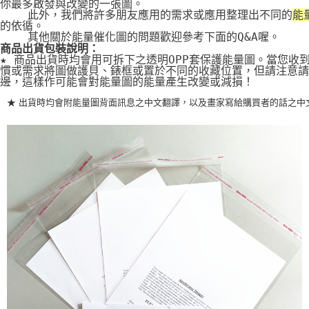
你最多啟發與改變的一張圖。
    此外，我們將許多朋友應用的需求或應用整理出不同的
能
的依循。
    其他關於能量催化圖的問題歡迎參考下面的Q&A喔。
商品出貨包裝說明：
★ 商品出貨時均會用可拆下之透明OPP套保護能量圖。當您收
慣或需求將圖做護貝、錶框或置於不同的收藏位置，但請注意請
邊，這樣作可能會對能量圖的能量產生改變或減損！
★ 出貨時均會附能量圖背面訊息之中文翻譯，以及畫家寫給購買者的話之中