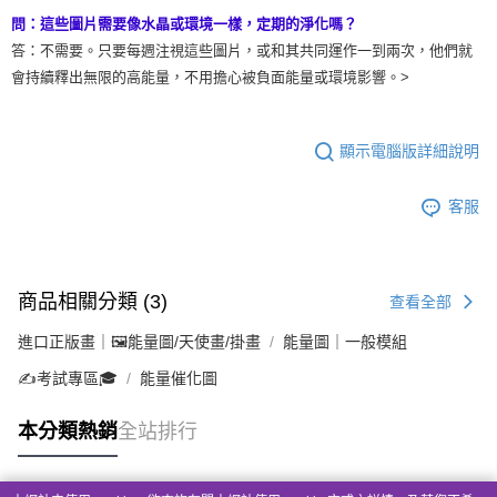
問：這些圖片需要像水晶或環境一樣，定期的淨化嗎？
答：不需要。只要每週注視這些圖片，或和其共同運作一到兩次，他們就
會持續釋出無限的高能量，不用擔心被負面能量或環境影響。>
顯示電腦版詳細說明
客服
商品相關分類 (3)
查看全部
進口正版畫｜🖼️能量圖/天使畫/掛畫
能量圖｜一般模組
✍️考試專區🎓
能量催化圖
本分類熱銷
全站排行