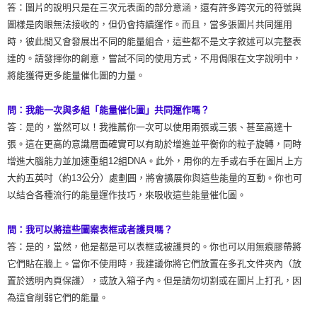
答：圖片的說明只是在三次元表面的部分意涵，還有許多跨次元的符號與
圖樣是肉眼無法接收的，但仍會持續運作。而且，當多張圖片共同運用
時，彼此間又會發展出不同的能量組合，這些都不是文字敘述可以完整表
達的。請發揮你的創意，嘗試不同的使用方式，不用侷限在文字說明中，
將能獲得更多能量催化圖的力量。
問：我能一次與多組「能量催化圖」共同運作嗎？
答：是的，當然可以！我推薦你一次可以使用兩張或三張、甚至高達十
張。這在更高的意識層面確實可以有助於增進並平衡你的粒子旋轉，同時
增進大腦能力並加速重組12組DNA。此外，用你的左手或右手在圖片上方
大約五英吋（約13公分）處劃圓，將會擴展你與這些能量的互動。你也可
以結合各種流行的能量運作技巧，來吸收這些能量催化圖。
問：我可以將這些圖案表框或者護貝嗎？
答：是的，當然，他是都是可以表框或被護貝的。你也可以用無痕膠帶將
它們貼在牆上。當你不使用時，我建議你將它們放置在多孔文件夾內（放
置於透明內頁保護），或放入箱子內。但是請勿切割或在圖片上打孔，因
為這會削弱它們的能量。