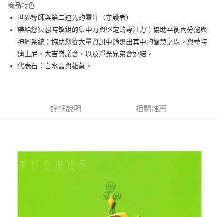
商品特色
Apple Pay
世界導師與第二道光的霍汗（守護者）
帶給您冥想時敏銳的集中力與堅定的專注力；協助平衡內分泌與
街口支付
神經系統；協助您從大量資訊中篩選出其中的智慧之珠。與華特
悠遊付
迪士尼、大吉嶺議會，以及淨光兄弟會連結。
代表石：白水晶與雄黃。
ATM付款
運送方式
全家取貨付款
詳細說明
相關推薦
每筆NT$80，滿NT$3,000(含以上)免運費
7-11取貨付款
每筆NT$80，滿NT$3,000(含以上)免運費
賣家宅配幫您送（台灣）
每筆NT$80，滿NT$3,000(含以上)免運費
郵局幫你送（離島）
每筆NT$80，滿NT$3,000(含以上)免運費