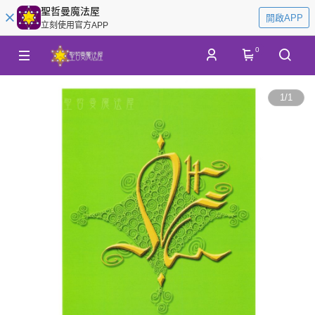
聖哲曼魔法屋
開啟APP
立刻使用官方APP
0
1
/
1