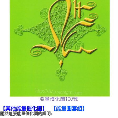
付款後門市自取
免運費
【
其他能量催化圖
】
【
能量圖套組
】
關於這張能量催化圖的說明: