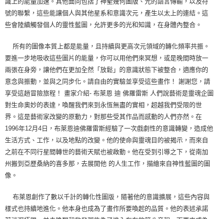
識上的能量加速。其他面向包括了神聖幾何圖版、光的語言傳輸，以及符
號的聯繫，這些能讓個人與其他星系和意識次元，產生以太上的連結。這
些會陸續觸發個人的靈性藍圖，允許更多的光和知識，在身體內整合。
所有的圖像本質上都是能量，且持續與更高次元領域的轉化頻率共振。
要進一步地吸收這些圖片的能量，你可以用他們來冥想，或是晚間時放一
兩張在身旁，讓他們在更加全然「放鬆」的意識狀態下被整合，適應你的
意念與振動，並與之同步化。請自由的實驗並享受這些畫作！ 謝謝您，請
享受這趟冒險旅程！ 畫家介紹- 布萊恩 迪 佛羅雷斯 人們說藝術是靈魂企圖
對生命奧妙的表達，喚醒我們來到永恆無盡的實相，超越我們受限的世
界。這是藝術家改變的原動力，對那些受其作品而感動的人們亦然。在
1996年12月4日，布萊恩迪佛羅雷斯經驗了一次戲劇性的意識轉變，造成他
生活方式、工作，以及地點的改變。他的使命與靈魂目的被揭示，而來自
之前在不同行星間轉世的藝術天賦也被啟動。他在受到引導之下，從南加
州搬到亞歷桑納的喜多那，去展開他 的人生工作，描繪來自神性藍圖的圖
像。
布萊恩創作了數以千計的轉化性圖版，隨著他的意識擴展，這些內容與
樣式也持續地進化。他本身也成為了畫作所要喚起的品質。他的表述承諾