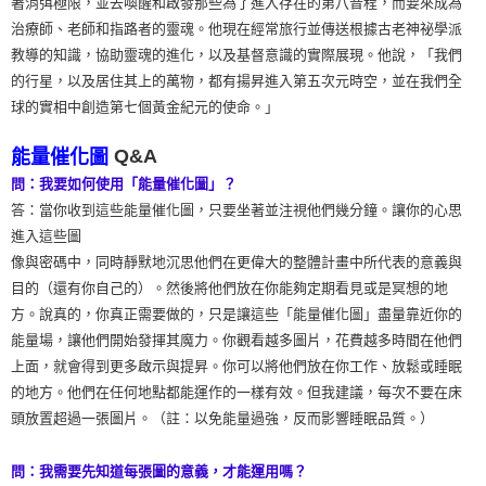
著消弭極限，並去喚醒和啟發那些為了進入存在的第八音程，而要來成為
治療師、老師和指路者的靈魂。他現在經常旅行並傳送根據古老神祕學派
教導的知識，協助靈魂的進化，以及基督意識的實際展現。他說，「我們
的行星，以及居住其上的萬物，都有揚昇進入第五次元時空，並在我們全
球的實相中創造第七個黃金紀元的使命。」
Q&A
能量催化圖
問：我要如何使用「能量催化圖」？
答：當你收到這些能量催化圖，只要坐著並注視他們幾分鐘。讓你的心思
進入這些圖
像與密碼中，同時靜默地沉思他們在更偉大的整體計畫中所代表的意義與
目的（還有你自己的）。然後將他們放在你能夠定期看見或是冥想的地
方。說真的，你真正需要做的，只是讓這些「能量催化圖」盡量靠近你的
能量場，讓他們開始發揮其魔力。你觀看越多圖片，花費越多時間在他們
上面，就會得到更多啟示與提昇。你可以將他們放在你工作、放鬆或睡眠
的地方。他們在任何地點都能運作的一樣有效。但我建議，每次不要在床
頭放置超過一張圖片。（註：以免能量過強，反而影響睡眠品質。）
問：我需要先知道每張圖的意義，才能運用嗎？