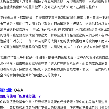
識上的能量加速。其他面向包括了神聖幾何圖版、光的語言傳輸，以及符號的聯
這些會陸續觸發個人的靈性藍圖，允許更多的光和知識，在身體內整合。
的圖像本質上都是能量，且持續與更高次元領域的轉化頻率共振。要進一步地
張在身旁，讓他們在更加全然「放鬆」的意識狀態下被整合，適應你的意念與
請享受這趟冒險旅程！ 畫家介紹- 布萊恩 迪 佛羅雷斯 人們說藝術是靈魂
的世界。這是藝術家改變的原動力，對那些受其作品而感動的人們亦然。在199
，造成他生活方式、工作，以及地點的改變。他的使命與靈魂目的被揭示，而來
，從南加州搬到亞歷桑納的喜多那，去展開他 的人生工作，描繪來自神性藍圖
恩創作了數以千計的轉化性圖版，隨著他的意識擴展，這些內容與樣式也持續
著消弭極限，並去喚醒和啟發那些為了進入存在的第八音程，而要來成為治療師
派教導的知識，協助靈魂的進化，以及基督意識的實際展現。他說，「我們的行
們全球的實相中創造第七個黃金紀元的使命。」
Q&A
催化圖
我要如何使用「能量催化圖」？
當你收到這些能量催化圖，只要坐著並注視他們幾分鐘。讓你的心思進入這些圖
密碼中，同時靜默地沉思他們在更偉大的整體計畫中所代表的意義與目的（還有