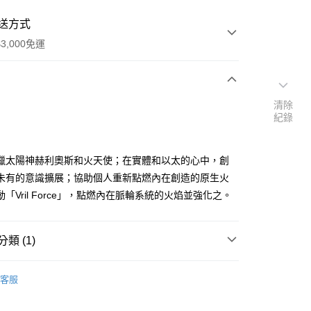
送方式
3,000免運
次付款
清除
紀錄
付款
臘太陽神赫利奧斯和火天使；在實體和以太的心中，創
未有的意識擴展；協助個人重新點燃內在創造的原生火
「Vril Force」，點燃內在脈輪系統的火焰並強化之。
類 (1)
｜🖼️能量圖/天使畫/掛畫
能量圖｜一般模組
客服