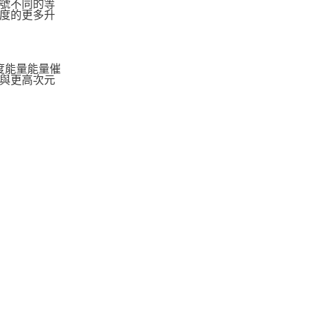
號不同的等
度的更多升
度能量能量催
與更高次元