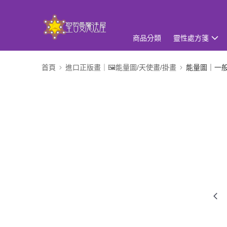
商品分類
靈性處方箋
首頁
進口正版畫｜🖼️能量圖/天使畫/掛畫
能量圖｜一