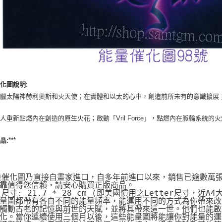
化圖說明:
希臘太陽神赫利奧斯和火天使；在實體和以太的心中，創造前所未有的意識擴展
人重新點燃內在創造的原生火花；啟動「Vril Force」，點燃內在脈輪系統的
***
晶:
量催化圖乃直接自畫家進口，自多年前進口以來，銷售已逾數萬
靠值得您信賴，請安心購買正版商品。
片尺寸: 21.7 * 28 cm (即美國慣用之Letter尺寸，近A4
量圖都帶有各自不同的能量頻率，能運用不同的方式為你帶來改
觸動古老的記憶與前世的天賦，並將其帶來這一世。他們也能啟動
化。當你連續使用三個月以後，這些能量圖將能讓你對能量的運