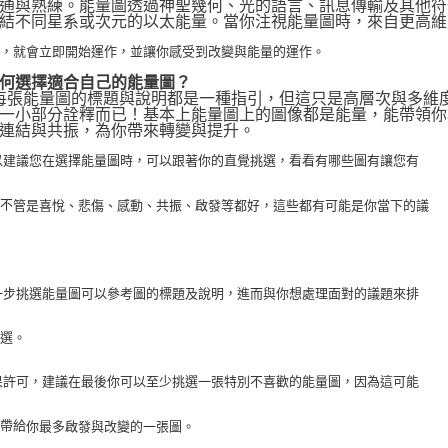
通與熟練。能量圖透過神聖幾何、光的語言、訊息傳輸及其他符
結不同星系或次元的以太能量。當你注視能量圖時，來自更高維
化，就會立即開始運作，並讓你感受到改變與能量的運作。
何選擇適合自己的能量圖？
 每張能量圖的標題與說明都是一種指引，但這只是高層次與多維
一小部分詮釋而已！基本上能量圖上的圖像都是能量，能帶領你
連結與共振，為你帶來轉變與提升。
 所以建議您在選擇能量圖時，可以跟著你的直覺挑選，看看有哪些圖有讓您有
，不
管是喜悅、悲傷、感動、共振、啟發等都好，這些都有可能是你當下的議
 進一步挑選能量圖可以參考圖的標題及說明，進而與你想處理面對的議題來排
挑選。
 如果許可，建議在最後你可以至少挑選一張特別不喜歡的能量圖，因為這可能
以帶給
你最多啟發與改變的一張圖。