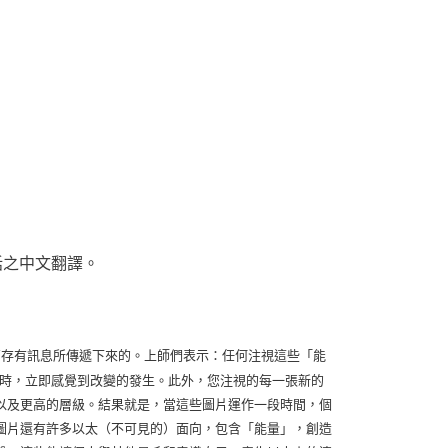
話之中文翻譯。
res)接收較高存有訊息所傳遞下來的。上師們表示：任何注視這些「能
注視圖片時，立即感覺到改變的發生。此外，您注視的每一張新的
以及更高的層級。結果就是，當這些圖片運作一段時間，個
圖片還有許多以太（不可見的）面向，包含「能量」，創造