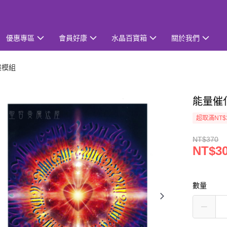
優惠專區
會員好康
水晶百寶箱
關於我們
般模組
能量催
超取滿NT$
NT$370
NT$3
數量