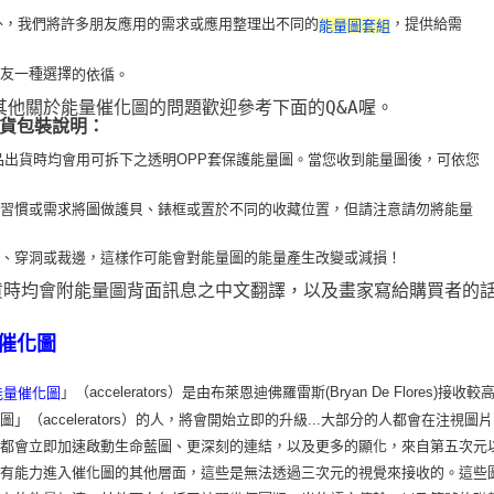
 此外，我們將許多朋友應用的需求或應用整理出不同的
，提供給需
能量圖套組
朋友一種選擇
的依循。
 其他關於能量催化圖的問題歡迎參考下面的Q&A喔。
貨包裝說明：
品出貨時均會用可拆下之透明OPP套保護能量圖。當您收到能量圖後，可依您
用習
慣或需求將圖做護貝、錶框或置於不同的收藏位置，但請注意請勿將能量
疊、穿洞或裁
邊，這樣作可能會對能量圖的能量產生改變或減損！
貨時均會附能量圖背面訊息之中文翻譯，以及畫家寫給購買者的
催化圖
」（accelerators）是由布萊恩迪佛羅雷斯(Bryan De Flo
能量催化圖
圖」（accelerators）的人，將會開始立即的升級...大部分的人都會在
，都會立即加速啟動生命藍圖、更深刻的連結，以及更多的顯化，來自第五次元
會有能力進入催化圖的其他層面，這些是無法透過三次元的視覺來接收的。這些