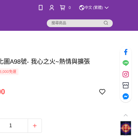
0
中文 (繁體)
化圖A98號- 我心之火~熱情與擴張
3,000免運
00