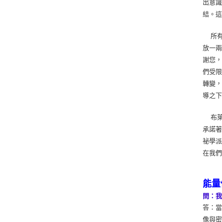
出意
結。
所有
放一兩
謝您，
們受限
轉變
導之下
布萊
承諾
祕學
在我
能量
問：
答：
像與