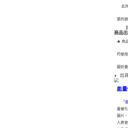
   
要的
   
商品出
★ 商
的
使
圖折
★ 出
能量
「
量催化
圖片
人將