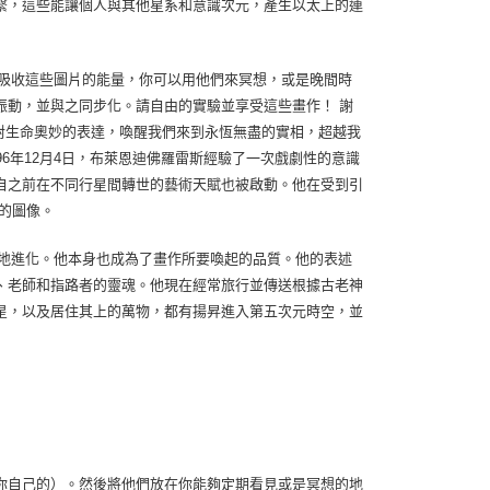
繫，這些能讓個人與其他星系和意識次元，產生以太上的連
吸收這些圖片的能量，你可以用他們來冥想，或是晚間時
振動，並與之同步化。請自由的實驗並享受這些畫作！ 謝
企圖對生命奧妙的表達，喚醒我們來到永恆無盡的實相，超越我
6年12月4日，布萊恩迪佛羅雷斯經驗了一次戲劇性的意識
自之前在不同行星間轉世的藝術天賦也被啟動。他在受到引
的圖像。
地進化。他本身也成為了畫作所要喚起的品質。他的表述
、老師和指路者的靈魂。他現在經常旅行並傳送根據古老神
星，以及居住其上的萬物，都有揚昇進入第五次元時空，並
你自己的）。然後將他們放在你能夠定期看見或是冥想的地