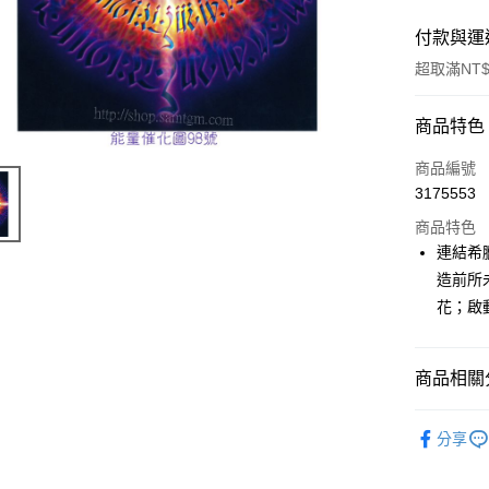
付款與運
超取滿NT$
付款方式
商品特色
信用卡一
商品編號
3175553
超商取貨
商品特色
LINE Pay
連結希
造前所
Apple Pay
花；啟動
街口支付
悠遊付
商品相關分
ATM付款
進口正版畫
分享
運送方式