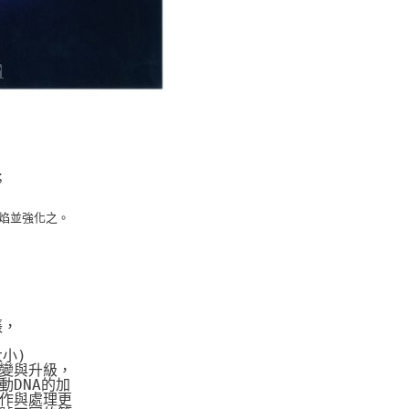
；
火焰並強化之。
張，
大小)
變與升級，
DNA的加
作與處理更