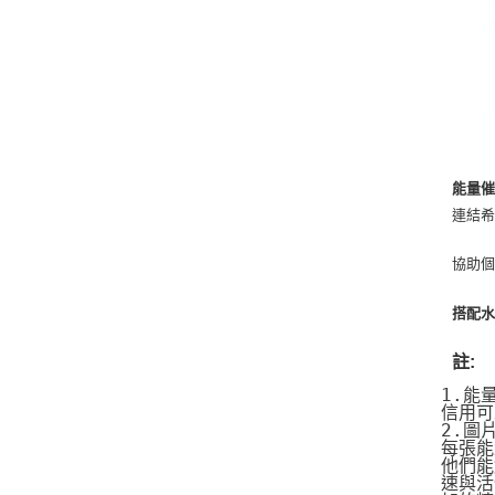
能量催
連結
協助個
搭配水
註:
1.能
信用可
2.圖
每張能
他們能
速與活