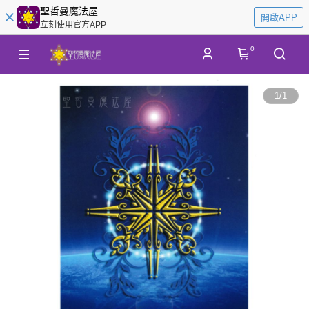
聖哲曼魔法屋
開啟APP
立刻使用官方APP
0
1
/
1