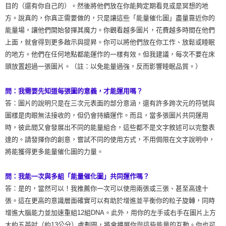
目的（還有你自己的）。然後將他們放在你能夠定期看見或是冥想的地
方。說真的，你真正需要做的，只是讓這些「能量催化圖」盡量靠近你的
能量場，讓他們開始發揮其魔力。你觀看越多圖片，花費越多時間在他們
上面，就會得到更多啟示與提昇。你可以將他們放在你工作、放鬆或睡眠
的地方。他們在任何地點都能運作的一樣有效。但我建議，每次不要在床
頭放置超過一張圖片。（註：以免能量過強，反而影響睡眠品質。）
問：我需要先知道每張圖的意義，才能運用嗎？
答：圖片的說明只是在三次元表面的部分意涵，還有許多跨次元的符號與
圖樣是肉眼無法接收的，但仍會持續運作。而且，當多張圖片共同運用
時，彼此間又會發展出不同的能量組合，這些都不是文字敘述可以完整表
達的。請發揮你的創意，嘗試不同的使用方式，不用侷限在文字說明中，
將能獲得更多能量催化圖的力量。
問：我能一次與多組「能量催化圖」共同運作嗎？
答：是的，當然可以！我推薦你一次可以使用兩張或三張、甚至高達十
張。這在更高的意識層面確實可以有助於增進並平衡你的粒子旋轉，同時
增進大腦能力並加速重組12組DNA。此外，用你的左手或右手在圖片上方
大約五英吋（約13公分）處劃圓，將會擴展你與這些能量的互動。你也可