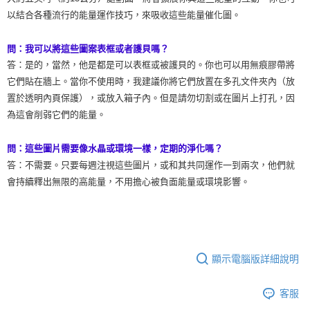
以結合各種流行的能量運作技巧，來吸收這些能量催化圖。
問：我可以將這些圖案表框或者護貝嗎？
答：是的，當然，他是都是可以表框或被護貝的。你也可以用無痕膠帶將
它們貼在牆上。當你不使用時，我建議你將它們放置在多孔文件夾內（放
置於透明內頁保護），或放入箱子內。但是請勿切割或在圖片上打孔，因
為這會削弱它們的能量。
問：這些圖片需要像水晶或環境一樣，定期的淨化嗎？
答：不需要。只要每週注視這些圖片，或和其共同運作一到兩次，他們就
會持續釋出無限的高能量，不用擔心被負面能量或環境影響。
顯示電腦版詳細說明
客服