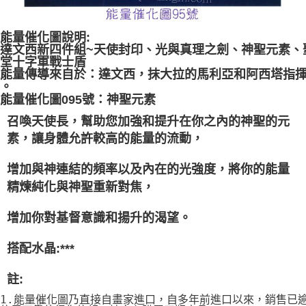
能量催化圖說明:
達文西新四件組~天使封印、光與真理之劍、神聖元素、
堂十字軍戰士盾
能量傳導來自於：達文西，抹大拉的馬利亞和阿西塔指
。
能量催化圖095號：神聖元素
召喚天使長，幫助您加強和提升在你之內的神聖的元
素，讓身體允許較高的能量的流動，
增加與神連結的頻率以及內在的光強度，將你的能量
精煉純化與神聖重新對焦，
增加你對基督意識和揚升的渴望。
搭配水晶:
***
註:
1.能量催化圖乃直接自畫家進口，自多年前進口以來，銷售已