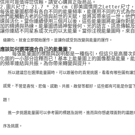
信用可靠值得您信賴，請安心購買正版商品。
2.圖片尺寸: 21.7 * 28 cm (即美國慣用之Letter尺寸
每張能量圖都帶有各自不同的能量頻率，能運用不同的方式為你
他們能觸動古老的記憶與前世的天賦，並將其帶來這一世。他們
速與活化。當你連續使用三個月以後，這些能量圖將能讓你對能
加的精通與熟練。能量圖透過神聖幾何、光的語言、訊息傳輸及
讓你連結不同星系或次元的以太能量。當你注視能量圖時，來自
級顯化，就會立即開始運作，並讓你感受到改變與能量的運作。
應該如何選擇適合自己的能量圖？
    每張能量圖的標題與說明都是一種指引，但這只是高層次
化圖的一小部分詮釋而已！基本上能量圖上的圖像都是能量，能
的頻率連結與共振，為你帶來轉變與提升。
    所以建議您在選擇能量圖時，可以跟著你的直覺挑選，看看有哪些圖有讓
感覺，不
管是喜悅、悲傷、感動、共振、啟發等都好，這些都有可能是你當
題！
    進一步挑選能量圖可以參考圖的標題及說明，進而與你想處理面對的議題
序及挑選。