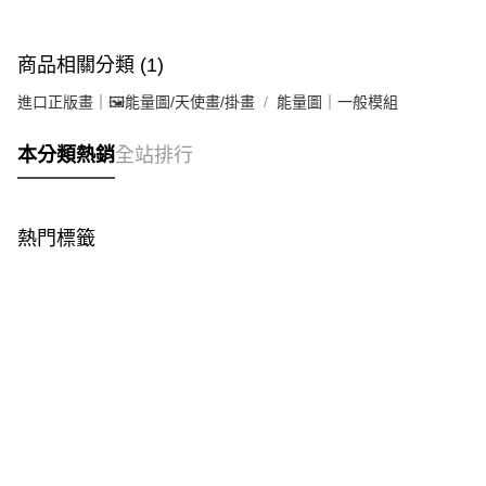
商品相關分類 (1)
進口正版畫｜🖼️能量圖/天使畫/掛畫
能量圖｜一般模組
本分類熱銷
全站排行
熱門標籤