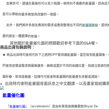
    如果許可，建議在最後你可以至少挑選一張特別不喜歡的能量圖，因為這
是可以帶給
你最多啟發與改變的一張圖。
    此外，我們將許多朋友應用的需求或應用整理出不同的
，提供
能量圖套組
要的朋友一種選擇
的依循。
    其他關於能量催化圖的問題歡迎參考下面的Q&A喔。
商品出貨包裝說明：
★ 商品出貨時均會用可拆下之透明OPP套保護能量圖。當您收到能量圖後，
的
使用習
慣或需求將圖做護貝、錶框或置於不同的收藏位置，但請注意請勿
圖折疊、穿洞或裁
邊，這樣作可能會對能量圖的能量產生改變或減損！
★ 出貨時均會附能量圖背面訊息之中文翻譯，以及畫家寫給購
能量催化圖
「
」（accelerators）是由布萊恩迪佛羅雷斯(Bryan De
能量催化圖