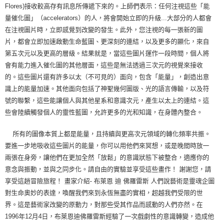
Flores)接收較高存有訊息所傳遞下來的。上師們表示：任何注視這些「能
量催化圖」（accelerators）的人，將會開始立即的升級...大部分的人都會
在注視圖片時，立即感覺到改變的發生。此外，您注視的每一張新的圖
片，都會立即加速啟動生命藍圖、更深刻的連結，以及更多的顯化，來自
第五次元以及更高的層級。結果就是，當這些圖片運作一段時間，個人將
會有能力進入催化圖的其他層面，這些是無法透過三次元的視覺來接收
的。這些圖片還有許多以太（不可見的）面向，包含「能量」，創造出意
識上的能量加速。其他面向包括了神聖幾何圖版、光的語言傳輸，以及符
號的聯繫，這些能讓個人與其他星系和意識次元，產生以太上的連結。這
些會陸續觸發個人的靈性藍圖，允許更多的光和知識，在身體內整合。
所有的圖像本質上都是能量，且持續與更高次元領域的轉化頻率共振。
要進一步地吸收這些圖片的能量，你可以用他們來冥想，或是晚間時放一
兩張在身旁，讓他們在更加全然「放鬆」的意識狀態下被整合，適應你的
意念與振動，並與之同步化。請自由的實驗並享受這些畫作！ 謝謝您，請
享受這趟冒險旅程！ 畫家介紹- 布萊恩 迪 佛羅雷斯 人們說藝術是靈魂企圖
對生命奧妙的表達，喚醒我們來到永恆無盡的實相，超越我們受限的世
界。這是藝術家改變的原動力，對那些受其作品而感動的人們亦然。在
1996年12月4日，布萊恩迪佛羅雷斯經驗了一次戲劇性的意識轉變，造成他