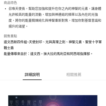
商品特色
Apple Pay
召喚天使長，幫助您加強和提升在你之內的神聖的元素，讓身體
允許較高的能量的流動，增加與神連結的頻率以及內在的光強
街口支付
度，將你的能量精煉純化與神聖重新對焦，增加你對基督意識和
悠遊付
揚升的渴望。
ATM付款
銷售重點
達文西新四件組~天使封印、光與真理之劍、神聖元素、聖堂十字軍
運送方式
戰士盾
全家取貨付款
能量傳導來自於：達文西，抹大拉的馬利亞和阿西塔指揮部。
每筆NT$80，滿NT$3,000(含以上)免運費
7-11取貨付款
每筆NT$80，滿NT$3,000(含以上)免運費
詳細說明
相關推薦
賣家宅配幫您送（台灣）
每筆NT$80，滿NT$3,000(含以上)免運費
郵局幫你送（離島）
每筆NT$80，滿NT$3,000(含以上)免運費