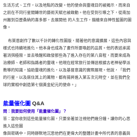
生活方式、工作，以及地點的改變。他的使命與靈魂目的被揭示，而來自
之前在不同行星間轉世的藝術天賦也被啟動。他在受到引導之下，從南加
州搬到亞歷桑納的喜多那，去展開他 的人生工作，描繪來自神性藍圖的圖
像。
布萊恩創作了數以千計的轉化性圖版，隨著他的意識擴展，這些內容與
樣式也持續地進化。他本身也成為了畫作所要喚起的品質。他的表述承諾
著消弭極限，並去喚醒和啟發那些為了進入存在的第八音程，而要來成為
治療師、老師和指路者的靈魂。他現在經常旅行並傳送根據古老神祕學派
教導的知識，協助靈魂的進化，以及基督意識的實際展現。他說，「我們
的行星，以及居住其上的萬物，都有揚昇進入第五次元時空，並在我們全
球的實相中創造第七個黃金紀元的使命。」
Q&A
能量催化圖
問：我要如何使用「能量催化圖」？
答：當你收到這些能量催化圖，只要坐著並注視他們幾分鐘。讓你的心思
進入這些圖
像與密碼中，同時靜默地沉思他們在更偉大的整體計畫中所代表的意義與