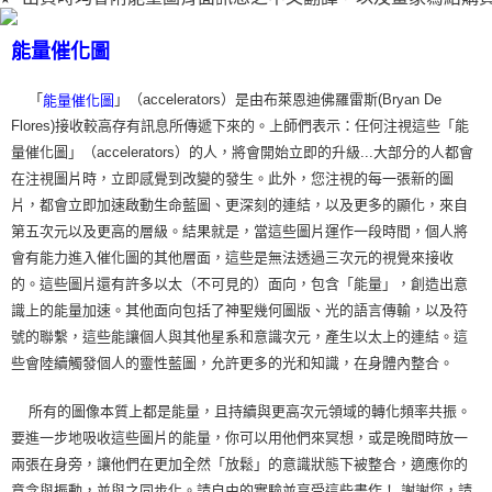
能量催化圖
「
」（accelerators）是由布萊恩迪佛羅雷斯(Bryan De
能量催化圖
Flores)接收較高存有訊息所傳遞下來的。上師們表示：任何注視這些「能
量催化圖」（accelerators）的人，將會開始立即的升級...大部分的人都會
在注視圖片時，立即感覺到改變的發生。此外，您注視的每一張新的圖
片，都會立即加速啟動生命藍圖、更深刻的連結，以及更多的顯化，來自
第五次元以及更高的層級。結果就是，當這些圖片運作一段時間，個人將
會有能力進入催化圖的其他層面，這些是無法透過三次元的視覺來接收
的。這些圖片還有許多以太（不可見的）面向，包含「能量」，創造出意
識上的能量加速。其他面向包括了神聖幾何圖版、光的語言傳輸，以及符
號的聯繫，這些能讓個人與其他星系和意識次元，產生以太上的連結。這
些會陸續觸發個人的靈性藍圖，允許更多的光和知識，在身體內整合。
所有的圖像本質上都是能量，且持續與更高次元領域的轉化頻率共振。
要進一步地吸收這些圖片的能量，你可以用他們來冥想，或是晚間時放一
兩張在身旁，讓他們在更加全然「放鬆」的意識狀態下被整合，適應你的
意念與振動，並與之同步化。請自由的實驗並享受這些畫作！ 謝謝您，請