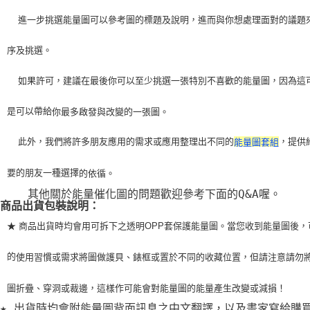
    進一步挑選能量圖可以參考圖的標題及說明，進而與你想處理面對的議題
序及挑選。
    如果許可，建議在最後你可以至少挑選一張特別不喜歡的能量圖，因為這
是可以帶給
你最多啟發與改變的一張圖。
    此外，我們將許多朋友應用的需求或應用整理出不同的
，提供
能量圖套組
要的朋友一種選擇
的依循。
    其他關於能量催化圖的問題歡迎參考下面的Q&A喔。
商品出貨包裝說明：
★ 商品出貨時均會用可拆下之透明OPP套保護能量圖。當您收到能量圖後，
的
使用習
慣或需求將圖做護貝、錶框或置於不同的收藏位置，但請注意請勿
圖折疊、穿洞或裁
邊，這樣作可能會對能量圖的能量產生改變或減損！
★ 出貨時均會附能量圖背面訊息之中文翻譯，以及畫家寫給購