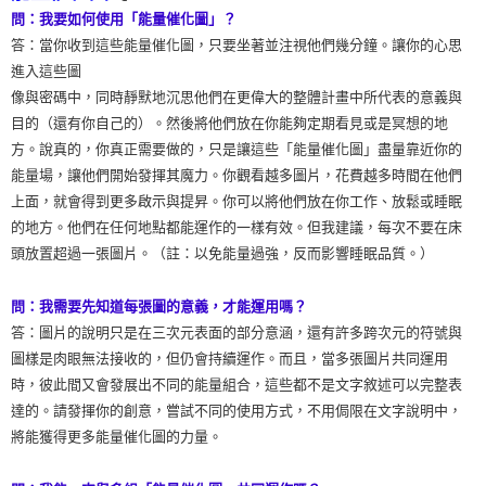
問：我要如何使用「能量催化圖」？
答：當你收到這些能量催化圖，只要坐著並注視他們幾分鐘。讓你的心思
進入這些圖
像與密碼中，同時靜默地沉思他們在更偉大的整體計畫中所代表的意義與
目的（還有你自己的）。然後將他們放在你能夠定期看見或是冥想的地
方。說真的，你真正需要做的，只是讓這些「能量催化圖」盡量靠近你的
能量場，讓他們開始發揮其魔力。你觀看越多圖片，花費越多時間在他們
上面，就會得到更多啟示與提昇。你可以將他們放在你工作、放鬆或睡眠
的地方。他們在任何地點都能運作的一樣有效。但我建議，每次不要在床
頭放置超過一張圖片。（註：以免能量過強，反而影響睡眠品質。）
問：我需要先知道每張圖的意義，才能運用嗎？
答：圖片的說明只是在三次元表面的部分意涵，還有許多跨次元的符號與
圖樣是肉眼無法接收的，但仍會持續運作。而且，當多張圖片共同運用
時，彼此間又會發展出不同的能量組合，這些都不是文字敘述可以完整表
達的。請發揮你的創意，嘗試不同的使用方式，不用侷限在文字說明中，
將能獲得更多能量催化圖的力量。