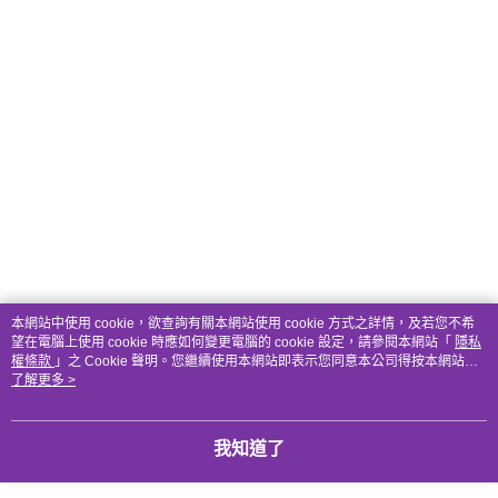
本網站中使用 cookie，欲查詢有關本網站使用 cookie 方式之詳情，及若您不希
望在電腦上使用 cookie 時應如何變更電腦的 cookie 設定，請參閱本網站「
隱私
權條款
」之 Cookie 聲明。您繼續使用本網站即表示您同意本公司得按本網站使
用條款之 Cookie 聲明使用 cookie。
了解更多 >
我知道了