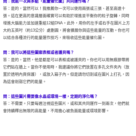
問：我能一次與多組「能量催化圖」共同運作嗎？
答：是的，當然可以！我推薦你一次可以使用兩張或三張、甚至高達十
張。這在更高的意識層面確實可以有助於增進並平衡你的粒子旋轉，同時
增進大腦能力並加速重組12組DNA。此外，用你的左手或右手在圖片上方
大約五英吋（約13公分）處劃圓，將會擴展你與這些能量的互動。你也可
以結合各種流行的能量運作技巧，來吸收這些能量催化圖。
問：我可以將這些圖案表框或者護貝嗎？
答：是的，當然，他是都是可以表框或被護貝的。你也可以用無痕膠帶將
它們貼在牆上。當你不使用時，我建議你將它們放置在多孔文件夾內（放
置於透明內頁保護），或放入箱子內。但是請勿切割或在圖片上打孔，因
為這會削弱它們的能量。
問：這些圖片需要像水晶或環境一樣，定期的淨化嗎？
答：不需要。只要每週注視這些圖片，或和其共同運作一到兩次，他們就
會持續釋出無限的高能量，不用擔心被負面能量或環境影響。