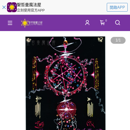
聖哲曼魔法屋
開啟APP
立刻使用官方APP
0
1
/
1