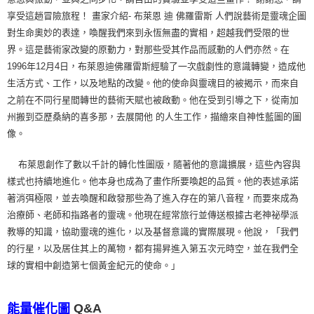
享受這趟冒險旅程！ 畫家介紹- 布萊恩 迪 佛羅雷斯 人們說藝術是靈魂企圖
對生命奧妙的表達，喚醒我們來到永恆無盡的實相，超越我們受限的世
界。這是藝術家改變的原動力，對那些受其作品而感動的人們亦然。在
1996年12月4日，布萊恩迪佛羅雷斯經驗了一次戲劇性的意識轉變，造成他
生活方式、工作，以及地點的改變。他的使命與靈魂目的被揭示，而來自
之前在不同行星間轉世的藝術天賦也被啟動。他在受到引導之下，從南加
州搬到亞歷桑納的喜多那，去展開他 的人生工作，描繪來自神性藍圖的圖
像。
布萊恩創作了數以千計的轉化性圖版，隨著他的意識擴展，這些內容與
樣式也持續地進化。他本身也成為了畫作所要喚起的品質。他的表述承諾
著消弭極限，並去喚醒和啟發那些為了進入存在的第八音程，而要來成為
治療師、老師和指路者的靈魂。他現在經常旅行並傳送根據古老神祕學派
教導的知識，協助靈魂的進化，以及基督意識的實際展現。他說，「我們
的行星，以及居住其上的萬物，都有揚昇進入第五次元時空，並在我們全
球的實相中創造第七個黃金紀元的使命。」
Q&A
能量催化圖