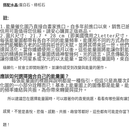
蛋白石、綠松石
搭配水晶:
註:
1.能量催化圖乃直接自畫家進口，自多年前進口以來，銷售已
信用可靠值得您信賴，請安心購買正版商品。
2.圖片尺寸: 21.7 * 28 cm (即美國慣用之Letter尺寸
每張能量圖都帶有各自不同的能量頻率，能運用不同的方式為你
他們能觸動古老的記憶與前世的天賦，並將其帶來這一世。他們
速與活化。當你連續使用三個月以後，這些能量圖將能讓你對能
加的精通與熟練。能量圖透過神聖幾何、光的語言、訊息傳輸及
讓你連結不同星系或次元的以太能量。當你注視能量圖時，來自
級顯化，就會立即開始運作，並讓你感受到改變與能量的運作。
應該如何選擇適合自己的能量圖？
    每張能量圖的標題與說明都是一種指引，但這只是高層次
化圖的一小部分詮釋而已！基本上能量圖上的圖像都是能量，能
的頻率連結與共振，為你帶來轉變與提升。
    所以建議您在選擇能量圖時，可以跟著你的直覺挑選，看看有哪些圖有讓
感覺，不
管是喜悅、悲傷、感動、共振、啟發等都好，這些都有可能是你當
題！