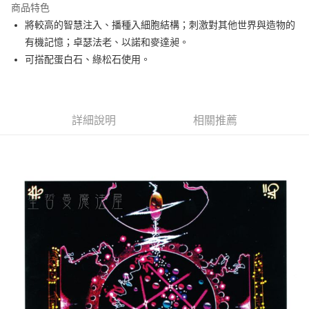
商品特色
Apple Pay
將較高的智慧注入、播種入細胞結構；刺激對其他世界與造物的
有機記憶；卓瑟法老、以諾和麥達昶。
街口支付
可搭配蛋白石、綠松石使用。
悠遊付
ATM付款
詳細說明
相關推薦
運送方式
全家取貨付款
每筆NT$80，滿NT$3,000(含以上)免運費
7-11取貨付款
每筆NT$80，滿NT$3,000(含以上)免運費
賣家宅配幫您送（台灣）
每筆NT$80，滿NT$3,000(含以上)免運費
郵局幫你送（離島）
每筆NT$80，滿NT$3,000(含以上)免運費