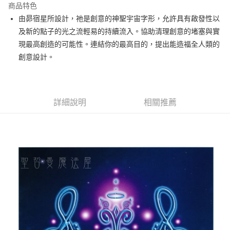
商品特色
Apple Pay
由昴宿星所設計，祂是創意的神聖宇宙字形，允許具有啟發性以
及新的點子的光之流輕易的持續流入。協助清理創意的堵塞與實
街口支付
現最高創造的可能性。連結你的最高目的，提出能造福全人類的
悠遊付
創意設計。
ATM付款
運送方式
詳細說明
相關推薦
全家取貨付款
每筆NT$80，滿NT$3,000(含以上)免運費
7-11取貨付款
每筆NT$80，滿NT$3,000(含以上)免運費
賣家宅配幫您送（台灣）
每筆NT$80，滿NT$3,000(含以上)免運費
郵局幫你送（離島）
每筆NT$80，滿NT$3,000(含以上)免運費