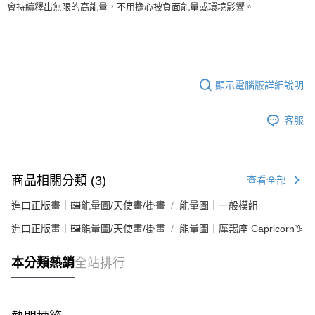
會持續釋出無限的高能量，不用擔心被負面能量或環境影響。
顯示電腦版詳細說明
客服
商品相關分類 (3)
查看全部
進口正版畫｜🖼️能量圖/天使畫/掛畫
能量圖｜一般模組
進口正版畫｜🖼️能量圖/天使畫/掛畫
能量圖｜摩羯座 Capricorn♑
本分類熱銷
全站排行