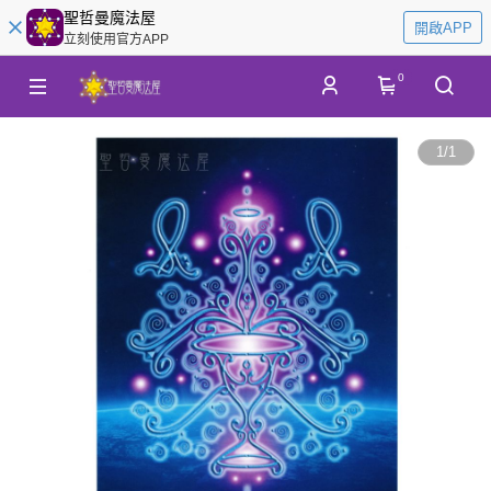
聖哲曼魔法屋
開啟APP
立刻使用官方APP
0
1
/
1