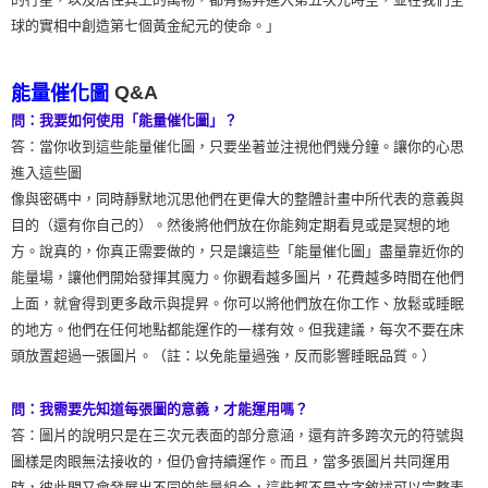
球的實相中創造第七個黃金紀元的使命。」
Q&A
能量催化圖
問：我要如何使用「能量催化圖」？
答：當你收到這些能量催化圖，只要坐著並注視他們幾分鐘。讓你的心思
進入這些圖
像與密碼中，同時靜默地沉思他們在更偉大的整體計畫中所代表的意義與
目的（還有你自己的）。然後將他們放在你能夠定期看見或是冥想的地
方。說真的，你真正需要做的，只是讓這些「能量催化圖」盡量靠近你的
能量場，讓他們開始發揮其魔力。你觀看越多圖片，花費越多時間在他們
上面，就會得到更多啟示與提昇。你可以將他們放在你工作、放鬆或睡眠
的地方。他們在任何地點都能運作的一樣有效。但我建議，每次不要在床
頭放置超過一張圖片。（註：以免能量過強，反而影響睡眠品質。）
問：我需要先知道每張圖的意義，才能運用嗎？
答：圖片的說明只是在三次元表面的部分意涵，還有許多跨次元的符號與
圖樣是肉眼無法接收的，但仍會持續運作。而且，當多張圖片共同運用
時，彼此間又會發展出不同的能量組合，這些都不是文字敘述可以完整表