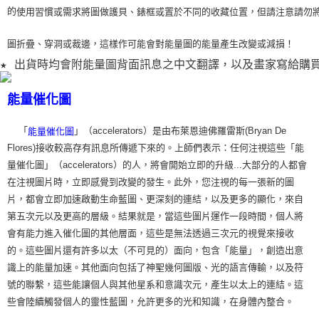
的
使用習
慣或需求將圖做護貝、錶框或置於不同的收藏位置，但請注意請勿
圖折疊、穿洞或裁
邊，這樣作可能會對能量圖的能量產生改變或減損！
★ 出貨時均會附能量圖背面訊息之中文翻譯，以及畫家寫給購
能量催化圖
「
」（accelerators）是由布萊恩迪佛羅雷斯(Bryan De
能量催化圖
Flores)接收較高存有訊息所傳遞下來的。上師們表示：任何注視這些「能
量催化圖」（accelerators）的人，將會開始立即的升級...大部分的人都會
在注視圖片時，立即感覺到改變的發生。此外，您注視的每一張新的圖
片，都會立即加速啟動生命藍圖、更深刻的連結，以及更多的顯化，來自
第五次元以及更高的層級。結果就是，當這些圖片運作一段時間，個人將
會有能力進入催化圖的其他層面，這些是無法透過三次元的視覺來接收
的。這些圖片還有許多以太（不可見的）面向，包含「能量」，創造出意
識上的能量加速。其他面向包括了神聖幾何圖版、光的語言傳輸，以及符
號的聯繫，這些能讓個人與其他星系和意識次元，產生以太上的連結。這
些會陸續觸發個人的靈性藍圖，允許更多的光和知識，在身體內整合。