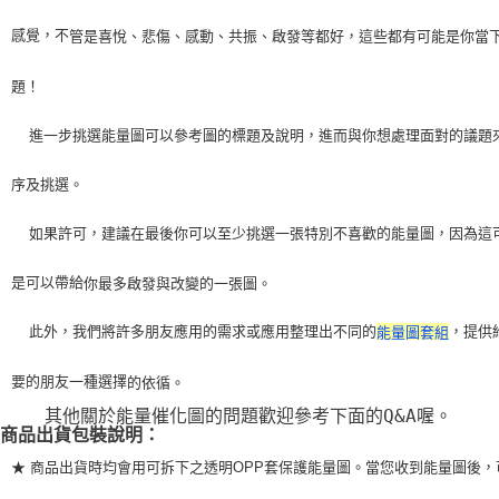
感覺，不
管是喜悅、悲傷、感動、共振、啟發等都好，這些都有可能是你當
題！
    進一步挑選能量圖可以參考圖的標題及說明，進而與你想處理面對的議題
序及挑選。
    如果許可，建議在最後你可以至少挑選一張特別不喜歡的能量圖，因為這
是可以帶給
你最多啟發與改變的一張圖。
    此外，我們將許多朋友應用的需求或應用整理出不同的
，提供
能量圖套組
要的朋友一種選擇
的依循。
    其他關於能量催化圖的問題歡迎參考下面的Q&A喔。
商品出貨包裝說明：
★ 商品出貨時均會用可拆下之透明OPP套保護能量圖。當您收到能量圖後，