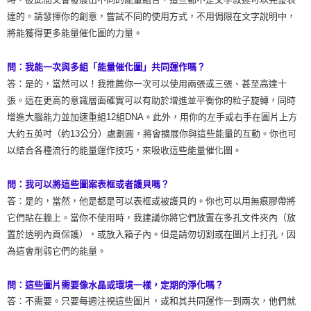
達的。請發揮你的創意，嘗試不同的使用方式，不用侷限在文字說明中，
將能獲得更多能量催化圖的力量。
問：我能一次與多組「能量催化圖」共同運作嗎？
答：是的，當然可以！我推薦你一次可以使用兩張或三張、甚至高達十
張。這在更高的意識層面確實可以有助於增進並平衡你的粒子旋轉，同時
增進大腦能力並加速重組12組DNA。此外，用你的左手或右手在圖片上方
大約五英吋（約13公分）處劃圓，將會擴展你與這些能量的互動。你也可
以結合各種流行的能量運作技巧，來吸收這些能量催化圖。
問：我可以將這些圖案表框或者護貝嗎？
答：是的，當然，他是都是可以表框或被護貝的。你也可以用無痕膠帶將
它們貼在牆上。當你不使用時，我建議你將它們放置在多孔文件夾內（放
置於透明內頁保護），或放入箱子內。但是請勿切割或在圖片上打孔，因
為這會削弱它們的能量。
問：這些圖片需要像水晶或環境一樣，定期的淨化嗎？
答：不需要。只要每週注視這些圖片，或和其共同運作一到兩次，他們就