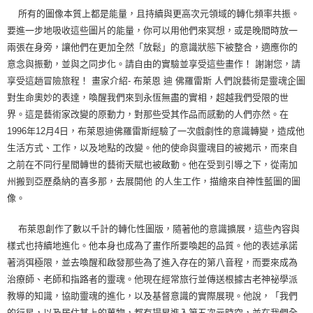
所有的圖像本質上都是能量，且持續與更高次元領域的轉化頻率共振。
要進一步地吸收這些圖片的能量，你可以用他們來冥想，或是晚間時放一
兩張在身旁，讓他們在更加全然「放鬆」的意識狀態下被整合，適應你的
意念與振動，並與之同步化。請自由的實驗並享受這些畫作！ 謝謝您，請
享受這趟冒險旅程！ 畫家介紹- 布萊恩 迪 佛羅雷斯 人們說藝術是靈魂企圖
對生命奧妙的表達，喚醒我們來到永恆無盡的實相，超越我們受限的世
界。這是藝術家改變的原動力，對那些受其作品而感動的人們亦然。在
1996年12月4日，布萊恩迪佛羅雷斯經驗了一次戲劇性的意識轉變，造成他
生活方式、工作，以及地點的改變。他的使命與靈魂目的被揭示，而來自
之前在不同行星間轉世的藝術天賦也被啟動。他在受到引導之下，從南加
州搬到亞歷桑納的喜多那，去展開他 的人生工作，描繪來自神性藍圖的圖
像。
布萊恩創作了數以千計的轉化性圖版，隨著他的意識擴展，這些內容與
樣式也持續地進化。他本身也成為了畫作所要喚起的品質。他的表述承諾
著消弭極限，並去喚醒和啟發那些為了進入存在的第八音程，而要來成為
治療師、老師和指路者的靈魂。他現在經常旅行並傳送根據古老神祕學派
教導的知識，協助靈魂的進化，以及基督意識的實際展現。他說，「我們
的行星，以及居住其上的萬物，都有揚昇進入第五次元時空，並在我們全