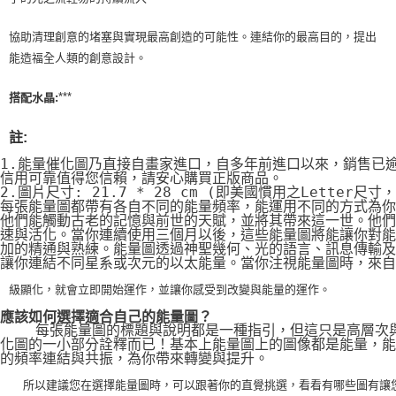
協助清理創意的堵塞與實現最高創造的可能性。連結你的最高目的，提出
能造福全人類的創意設計。
***
搭配水晶:
註:
1.能量催化圖乃直接自畫家進口，自多年前進口以來，銷售已
信用可靠值得您信賴，請安心購買正版商品。
2.圖片尺寸: 21.7 * 28 cm (即美國慣用之Letter尺寸
每張能量圖都帶有各自不同的能量頻率，能運用不同的方式為你
他們能觸動古老的記憶與前世的天賦，並將其帶來這一世。他們
速與活化。當你連續使用三個月以後，這些能量圖將能讓你對能
加的精通與熟練。能量圖透過神聖幾何、光的語言、訊息傳輸及
讓你連結不同星系或次元的以太能量。當你注視能量圖時，來自
級顯化，就會立即開始運作，並讓你感受到改變與能量的運作。
應該如何選擇適合自己的能量圖？
    每張能量圖的標題與說明都是一種指引，但這只是高層次
化圖的一小部分詮釋而已！基本上能量圖上的圖像都是能量，能
的頻率連結與共振，為你帶來轉變與提升。
    所以建議您在選擇能量圖時，可以跟著你的直覺挑選，看看有哪些圖有讓