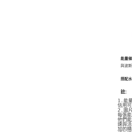
能量催
與波
搭配水
註:
1.能
信用可
2.圖
每張能
他們能
速與活
加的精