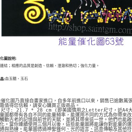
化圖說明:
斯連結；相應的品質是創造、信賴、澄澈和熱切；強化力量。
血玉髓、玉石
晶:
量催化圖乃直接自畫家進口，自多年前進口以來，銷售已逾數萬
靠值得您信賴，請安心購買正版商品。
片尺寸: 21.7 * 28 cm (即美國慣用之Letter尺寸，近A4
量圖都帶有各自不同的能量頻率，能運用不同的方式為你帶來改
觸動古老的記憶與前世的天賦，並將其帶來這一世。他們也能啟動
化。當你連續使用三個月以後，這些能量圖將能讓你對能量的運
通與熟練。能量圖透過神聖幾何、光的語言、訊息傳輸及其他符