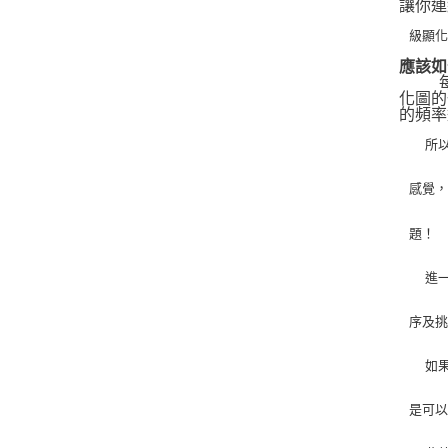
讓你連
級顯
應該如
   
化圖的
的頻率
   
感覺
題！
   
序及
   
是可