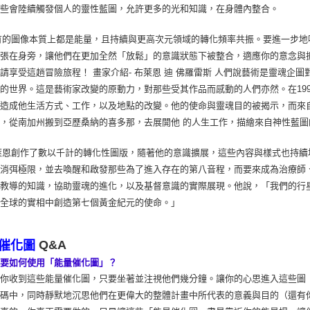
這些會陸續觸發個人的靈性藍圖，允許更多的光和知識，在身體內整合。
的圖像本質上都是能量，且持續與更高次元領域的轉化頻率共振。要進一步地
張在身旁，讓他們在更加全然「放鬆」的意識狀態下被整合，適應你的意念與
請享受這趟冒險旅程！ 畫家介紹- 布萊恩 迪 佛羅雷斯 人們說藝術是靈魂
的世界。這是藝術家改變的原動力，對那些受其作品而感動的人們亦然。在199
，造成他生活方式、工作，以及地點的改變。他的使命與靈魂目的被揭示，而來
，從南加州搬到亞歷桑納的喜多那，去展開他 的人生工作，描繪來自神性藍圖
恩創作了數以千計的轉化性圖版，隨著他的意識擴展，這些內容與樣式也持續
著消弭極限，並去喚醒和啟發那些為了進入存在的第八音程，而要來成為治療師
派教導的知識，協助靈魂的進化，以及基督意識的實際展現。他說，「我們的行
們全球的實相中創造第七個黃金紀元的使命。」
Q&A
催化圖
我要如何使用「能量催化圖」？
當你收到這些能量催化圖，只要坐著並注視他們幾分鐘。讓你的心思進入這些圖
密碼中，同時靜默地沉思他們在更偉大的整體計畫中所代表的意義與目的（還有