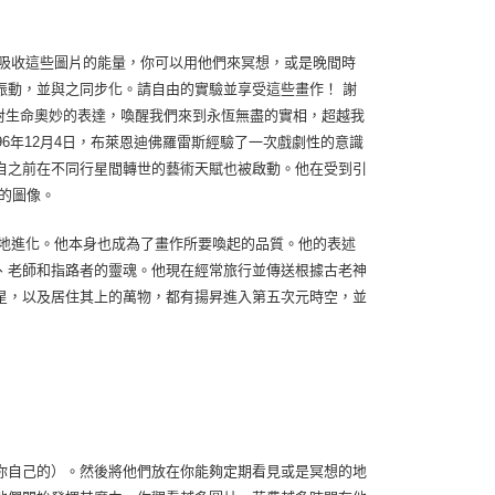
吸收這些圖片的能量，你可以用他們來冥想，或是晚間時
振動，並與之同步化。請自由的實驗並享受這些畫作！ 謝
企圖對生命奧妙的表達，喚醒我們來到永恆無盡的實相，超越我
6年12月4日，布萊恩迪佛羅雷斯經驗了一次戲劇性的意識
自之前在不同行星間轉世的藝術天賦也被啟動。他在受到引
的圖像。
地進化。他本身也成為了畫作所要喚起的品質。他的表述
、老師和指路者的靈魂。他現在經常旅行並傳送根據古老神
星，以及居住其上的萬物，都有揚昇進入第五次元時空，並
你自己的）。然後將他們放在你能夠定期看見或是冥想的地