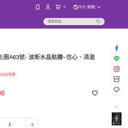
0
中文 (繁體)
化圖A63號- 波斯水晶骷髏~信心、清澈
3,000免運
00