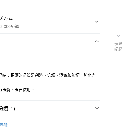
送方式
3,000免運
清除
紀錄
次付款
付款
連結；相應的品質是創造、信賴、澄澈和熱切；強化力
血玉髓、玉石使用。
類 (1)
｜🖼️能量圖/天使畫/掛畫
能量圖｜一般模組
客服