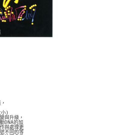
張，
大小)
變與升級，
DNA的加
作與處理更
號不同的等