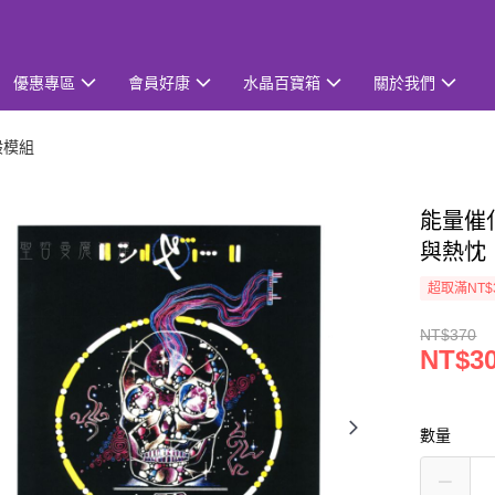
優惠專區
會員好康
水晶百寶箱
關於我們
般模組
能量催
與熱忱
超取滿NT$
NT$370
NT$3
數量