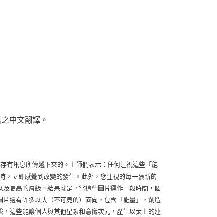
話之中文翻譯。
res)接收較高存有訊息所傳遞下來的。上師們表示：任何注視這些「能
注視圖片時，立即感覺到改變的發生。此外，您注視的每一張新的
以及更高的層級。結果就是，當這些圖片運作一段時間，個
圖片還有許多以太（不可見的）面向，包含「能量」，創造
繫，這些能讓個人與其他星系和意識次元，產生以太上的連