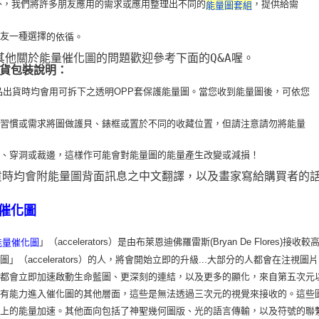
 此外，我們將許多朋友應用的需求或應用整理出不同的
，提供給需
能量圖套組
朋友一種選擇
的依循。
 其他關於能量催化圖的問題歡迎參考下面的Q&A喔。
貨包裝說明：
品出貨時均會用可拆下之透明OPP套保護能量圖。當您收到能量圖後，可依您
用習
慣或需求將圖做護貝、錶框或置於不同的收藏位置，但請注意請勿將能量
疊、穿洞或裁
邊，這樣作可能會對能量圖的能量產生改變或減損！
貨時均會附能量圖背面訊息之中文翻譯，以及畫家寫給購買者的
催化圖
」（accelerators）是由布萊恩迪佛羅雷斯(Bryan De Flo
能量催化圖
圖」（accelerators）的人，將會開始立即的升級...大部分的人都會在
，都會立即加速啟動生命藍圖、更深刻的連結，以及更多的顯化，來自第五次元
會有能力進入催化圖的其他層面，這些是無法透過三次元的視覺來接收的。這些
識上的能量加速。其他面向包括了神聖幾何圖版、光的語言傳輸，以及符號的聯