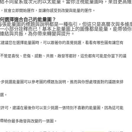
結不同星系或次元的以太能量。當你注視能量圖時，來自更高維
化，就會立即開始運作，並讓你感受到改變與能量的運作。
何選擇適合自己的能量圖？
 每張能量圖的標題與說明都是一種指引，但這只是高層次與多維
一小部分詮釋而已！基本上能量圖上的圖像都是能量，能帶領你
連結與共振，為你帶來轉變與提升。
 所以建議您在選擇能量圖時，可以跟著你的直覺挑選，看看有哪些圖有讓您有
，不
管是喜悅、悲傷、感動、共振、啟發等都好，這些都有可能是你當下的議
 進一步挑選能量圖可以參考圖的標題及說明，進而與你想處理面對的議題來排
挑選。
 如果許可，建議在最後你可以至少挑選一張特別不喜歡的能量圖，因為這可能
以帶給
你最多啟發與改變的一張圖。