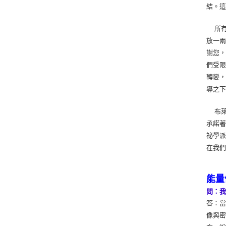
結。
所有
放一兩
謝您，
們受限
轉變
導之下
布萊
承諾
祕學
在我
能量
問：
答：
像與