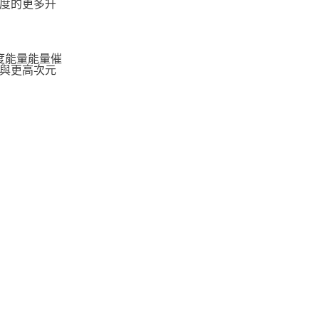
度的更多升
度能量能量催
與更高次元