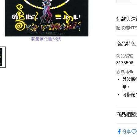
付款與運
超取滿NT$
付款方式
商品特色
信用卡一
商品編號
3175506
超商取貨
商品特色
LINE Pay
與波斯
量。
Apple Pay
可搭配
街口支付
悠遊付
商品相關分
ATM付款
進口正版畫
分享