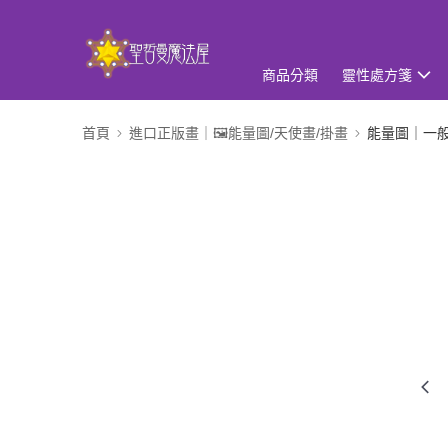
商品分類
靈性處方箋
首頁
進口正版畫｜🖼️能量圖/天使畫/掛畫
能量圖｜一