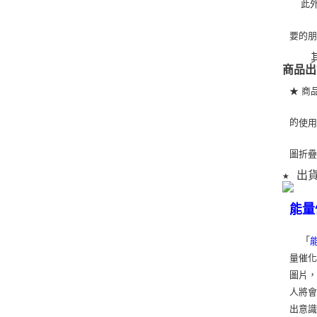
   
要的
   
商品出
★ 商
的
使
圖折
★ 出
能量
「
量催化
圖片
人將
出意