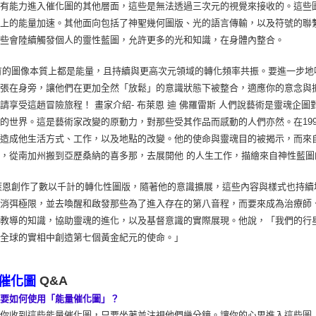
會有能力進入催化圖的其他層面，這些是無法透過三次元的視覺來接收的。這些
識上的能量加速。其他面向包括了神聖幾何圖版、光的語言傳輸，以及符號的聯
這些會陸續觸發個人的靈性藍圖，允許更多的光和知識，在身體內整合。
的圖像本質上都是能量，且持續與更高次元領域的轉化頻率共振。要進一步地
張在身旁，讓他們在更加全然「放鬆」的意識狀態下被整合，適應你的意念與
請享受這趟冒險旅程！ 畫家介紹- 布萊恩 迪 佛羅雷斯 人們說藝術是靈魂
的世界。這是藝術家改變的原動力，對那些受其作品而感動的人們亦然。在199
，造成他生活方式、工作，以及地點的改變。他的使命與靈魂目的被揭示，而來
，從南加州搬到亞歷桑納的喜多那，去展開他 的人生工作，描繪來自神性藍圖
恩創作了數以千計的轉化性圖版，隨著他的意識擴展，這些內容與樣式也持續
著消弭極限，並去喚醒和啟發那些為了進入存在的第八音程，而要來成為治療師
派教導的知識，協助靈魂的進化，以及基督意識的實際展現。他說，「我們的行
們全球的實相中創造第七個黃金紀元的使命。」
Q&A
催化圖
我要如何使用「能量催化圖」？
當你收到這些能量催化圖，只要坐著並注視他們幾分鐘。讓你的心思進入這些圖