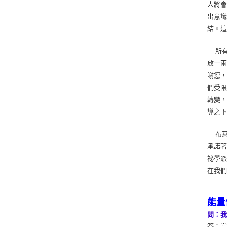
人將
出意
結。
所有
放一兩
謝您，
們受限
轉變
導之下
布萊
承諾
祕學
在我
能量
問：
答：