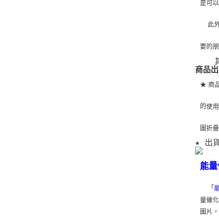
是可
   
要的
   
商品出
★ 商
的
使
圖折
★ 出
能量
「
量催化
圖片