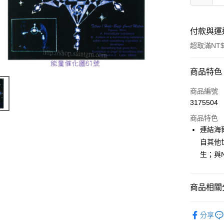
付款與運
超取滿NT$
付款方式
商品特色
信用卡一
商品編號
3175504
超商取貨
商品特色
LINE Pay
連結海
自其他
Apple Pay
生；與N
街口支付
悠遊付
商品相關分
ATM付款
進口正版畫
分享