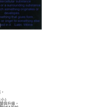
張，
大小)
變與升級，