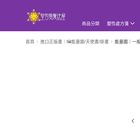
商品分類
靈性處方箋
首頁
進口正版畫｜🖼️能量圖/天使畫/掛畫
能量圖｜一