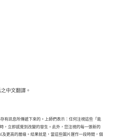
話之中文翻譯。
res)接收較高存有訊息所傳遞下來的。上師們表示：任何注視這些「能
注視圖片時，立即感覺到改變的發生。此外，您注視的每一張新的
以及更高的層級。結果就是，當這些圖片運作一段時間，個