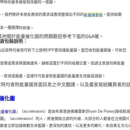
以帶給
你最多啟發與改變的一張圖。
 此外，我們將許多朋友應用的需求或應用整理出不同的
，提供給需
能量圖套組
朋友一種選擇
的依循。
 其他關於能量催化圖的問題歡迎參考下面的Q&A喔。
貨包裝說明：
品出貨時均會用可拆下之透明OPP套保護能量圖。當您收到能量圖後，可依您
用習
慣或需求將圖做護貝、錶框或置於不同的收藏位置，但請注意請勿將能量
疊、穿洞或裁
邊，這樣作可能會對能量圖的能量產生改變或減損！
貨時均會附能量圖背面訊息之中文翻譯，以及畫家寫給購買者的
催化圖
」（accelerators）是由布萊恩迪佛羅雷斯(Bryan De Flo
能量催化圖
圖」（accelerators）的人，將會開始立即的升級...大部分的人都會在
，都會立即加速啟動生命藍圖、更深刻的連結，以及更多的顯化，來自第五次元