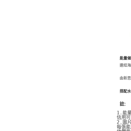
能量催
連結海
由新思
搭配水
註:
1.能
信用可
2.圖
每張能