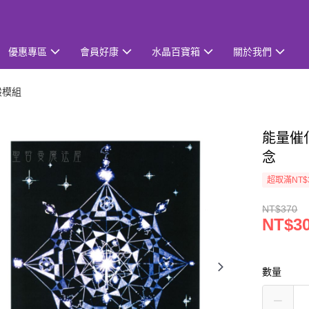
優惠專區
會員好康
水晶百寶箱
關於我們
般模組
能量催化
念
超取滿NT$
NT$370
NT$3
數量