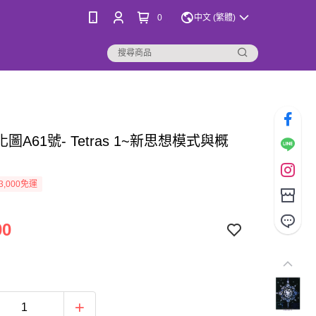
0
中文 (繁體)
圖A61號- Tetras 1~新思想模式與概
3,000免運
00