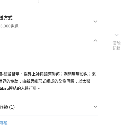
送方式
3,000免運
清除
紀錄
次付款
付款
爾-波普彗星、揚昇上師與銀河聯邦；剝開層層幻象；來
世界的協助；由新思維形式組成的全像母體；以太醫
ibiru連結的人造行星。
類 (1)
｜🖼️能量圖/天使畫/掛畫
能量圖｜一般模組
客服