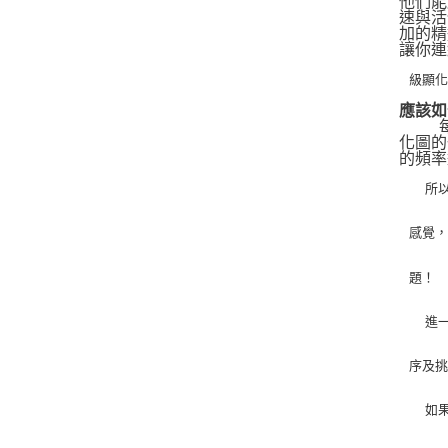
他們能
速與活
加的精
讓你連
級顯
應該如
   
化圖的
的頻率
   
感覺
題！
   
序及
   