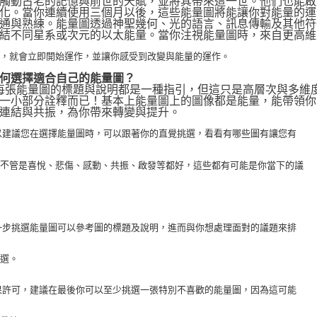
觸動古老的記憶與前世的天賦，並將其帶來這一世。他們也能啟動
化。當你連續使用三個月以後，這些能量圖將能讓你對能量的運
通與熟練。能量圖透過神聖幾何、光的語言、訊息傳輸及其他符
結不同星系或次元的以太能量。當你注視能量圖時，來自更高維
化，就會立即開始運作，並讓你感受到改變與能量的運作。
何選擇適合自己的能量圖？
 每張能量圖的標題與說明都是一種指引，但這只是高層次與多維
一小部分詮釋而已！基本上能量圖上的圖像都是能量，能帶領你
連結與共振，為你帶來轉變與提升。
 所以建議您在選擇能量圖時，可以跟著你的直覺挑選，看看有哪些圖有讓您有
，不
管是喜悅、悲傷、感動、共振、啟發等都好，這些都有可能是你當下的議
 進一步挑選能量圖可以參考圖的標題及說明，進而與你想處理面對的議題來排
挑選。
 如果許可，建議在最後你可以至少挑選一張特別不喜歡的能量圖，因為這可能