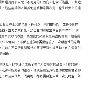
圖片還有許多以太（不可見的）面向，包含「能量」，創造
繫，這些能讓個人與其他星系和意識次元，產生以太上的連
吸收這些圖片的能量，你可以用他們來冥想，或是晚間時
振動，並與之同步化。請自由的實驗並享受這些畫作！ 謝
企圖對生命奧妙的表達，喚醒我們來到永恆無盡的實相，超越我
6年12月4日，布萊恩迪佛羅雷斯經驗了一次戲劇性的意識
自之前在不同行星間轉世的藝術天賦也被啟動。他在受到引
的圖像。
地進化。他本身也成為了畫作所要喚起的品質。他的表述
、老師和指路者的靈魂。他現在經常旅行並傳送根據古老神
星，以及居住其上的萬物，都有揚昇進入第五次元時空，並