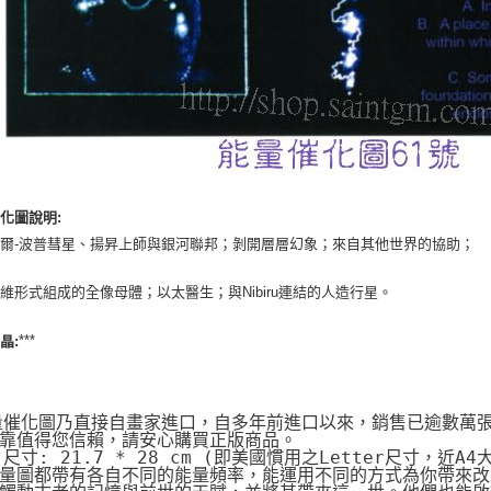
化圖說明:
爾-波普彗星、揚昇上師與銀河聯邦；剝開層層幻象；來自其他世界的協助；
維形式組成的全像母體；以太醫生；與Nibiru連結的人造行星。
***
晶:
量催化圖乃直接自畫家進口，自多年前進口以來，銷售已逾數萬
靠值得您信賴，請安心購買正版商品。
片尺寸: 21.7 * 28 cm (即美國慣用之Letter尺寸，近A4
量圖都帶有各自不同的能量頻率，能運用不同的方式為你帶來改