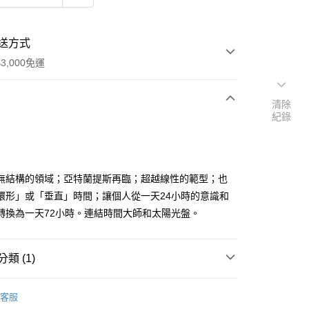
送方式
3,000免運
清除
紀錄
次付款
付款
無結構的領域；亞特蘭提斯再臨；超越線性的範型；也
環形」或「垂直」時間；讓個人從一天24小時的意識和
轉換為一天72小時。連結時間大師和太陽光盤。
類 (1)
｜🖼️能量圖/天使畫/掛畫
能量圖｜一般模組
客服