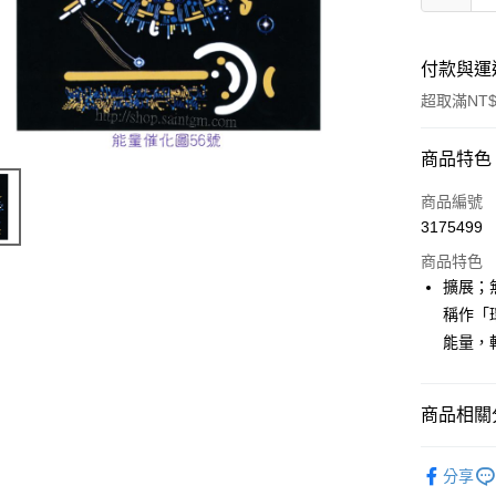
付款與運
超取滿NT$
付款方式
商品特色
信用卡一
商品編號
3175499
超商取貨
商品特色
LINE Pay
擴展；
稱作「
Apple Pay
能量，
街口支付
悠遊付
商品相關分
ATM付款
進口正版畫
分享