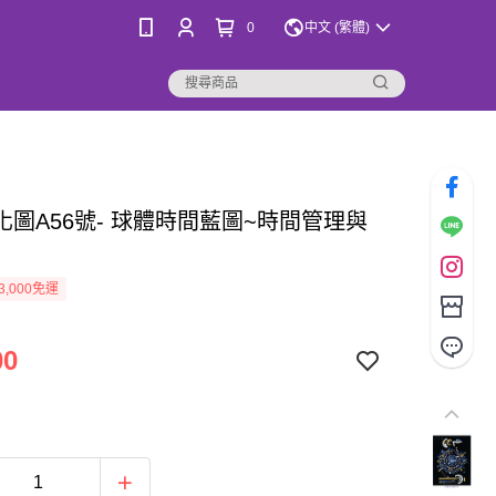
0
中文 (繁體)
化圖A56號- 球體時間藍圖~時間管理與
3,000免運
00