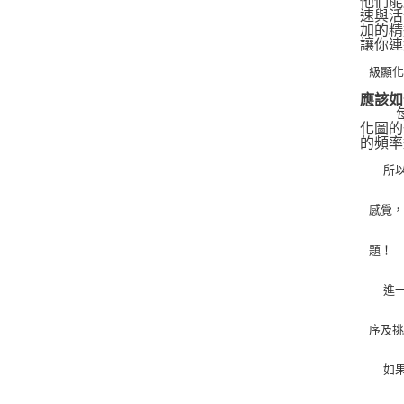
他們能
速與活
加的精
讓你連
級顯
應該如
   
化圖的
的頻率
   
感覺
題！
   
序及
   