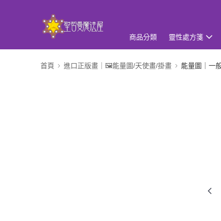
商品分類
靈性處方箋
首頁
進口正版畫｜🖼️能量圖/天使畫/掛畫
能量圖｜一