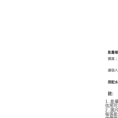
能量催
擴展
讓個人
搭配水
註:
1.能
信用可
2.圖
每張能