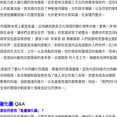
會有能力進入催化圖的其他層面，這些是無法透過三次元的視覺來接收的。這些
識上的能量加速。其他面向包括了神聖幾何圖版、光的語言傳輸，以及符號的聯
這些會陸續觸發個人的靈性藍圖，允許更多的光和知識，在身體內整合。
的圖像本質上都是能量，且持續與更高次元領域的轉化頻率共振。要進一步地
張在身旁，讓他們在更加全然「放鬆」的意識狀態下被整合，適應你的意念與
請享受這趟冒險旅程！ 畫家介紹- 布萊恩 迪 佛羅雷斯 人們說藝術是靈魂
的世界。這是藝術家改變的原動力，對那些受其作品而感動的人們亦然。在199
，造成他生活方式、工作，以及地點的改變。他的使命與靈魂目的被揭示，而來
，從南加州搬到亞歷桑納的喜多那，去展開他 的人生工作，描繪來自神性藍圖
恩創作了數以千計的轉化性圖版，隨著他的意識擴展，這些內容與樣式也持續
著消弭極限，並去喚醒和啟發那些為了進入存在的第八音程，而要來成為治療師
派教導的知識，協助靈魂的進化，以及基督意識的實際展現。他說，「我們的行
們全球的實相中創造第七個黃金紀元的使命。」
Q&A
催化圖
我要如何使用「能量催化圖」？
當你收到這些能量催化圖，只要坐著並注視他們幾分鐘。讓你的心思進入這些圖