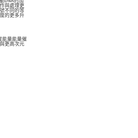
DNA的加
作與處理更
號不同的等
度的更多升
度能量能量催
與更高次元