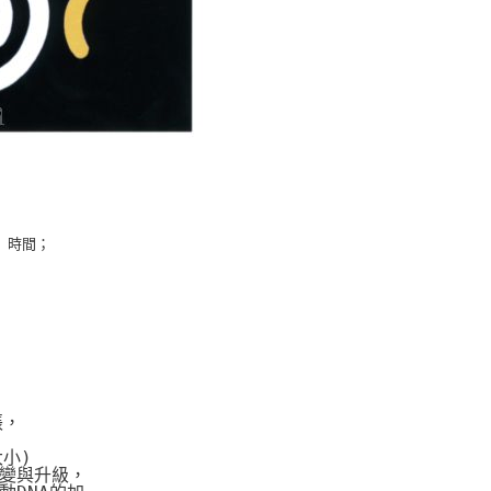
」時間；
張，
大小)
變與升級，