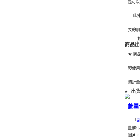
是可
   
要的
   
商品出
★ 商
的
使
圖折
★ 出
能量
「
量催化
圖片