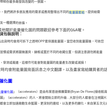
以帶給
你最多啟發與改變的一張圖。
 此外，我們將許多朋友應用的需求或應用整理出不同的
，提供給需
能量圖套組
朋友一種選擇
的依循。
 其他關於能量催化圖的問題歡迎參考下面的Q&A喔。
貨包裝說明：
品出貨時均會用可拆下之透明OPP套保護能量圖。當您收到能量圖後，可依您
用習
慣或需求將圖做護貝、錶框或置於不同的收藏位置，但請注意請勿將能量
疊、穿洞或裁
邊，這樣作可能會對能量圖的能量產生改變或減損！
貨時均會附能量圖背面訊息之中文翻譯，以及畫家寫給購買者的
催化圖
」（accelerators）是由布萊恩迪佛羅雷斯(Bryan De Flo
能量催化圖
圖」（accelerators）的人，將會開始立即的升級...大部分的人都會在
，都會立即加速啟動生命藍圖、更深刻的連結，以及更多的顯化，來自第五次元