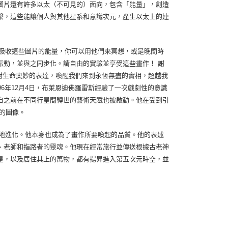
圖片還有許多以太（不可見的）面向，包含「能量」，創造
繫，這些能讓個人與其他星系和意識次元，產生以太上的連
吸收這些圖片的能量，你可以用他們來冥想，或是晚間時
振動，並與之同步化。請自由的實驗並享受這些畫作！ 謝
企圖對生命奧妙的表達，喚醒我們來到永恆無盡的實相，超越我
6年12月4日，布萊恩迪佛羅雷斯經驗了一次戲劇性的意識
自之前在不同行星間轉世的藝術天賦也被啟動。他在受到引
的圖像。
地進化。他本身也成為了畫作所要喚起的品質。他的表述
、老師和指路者的靈魂。他現在經常旅行並傳送根據古老神
星，以及居住其上的萬物，都有揚昇進入第五次元時空，並