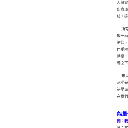
人將
出意
結。
所有
放一兩
謝您，
們受限
轉變
導之下
布萊
承諾
祕學
在我
能量
問：
答：