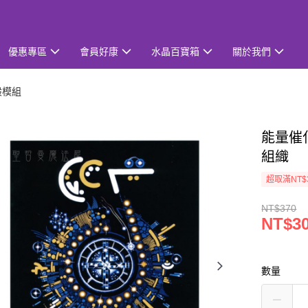
優惠專區
會員好康
水晶百寶箱
關於我們
般模組
能量催
組織
超取滿NT$
NT$370
NT$3
數量