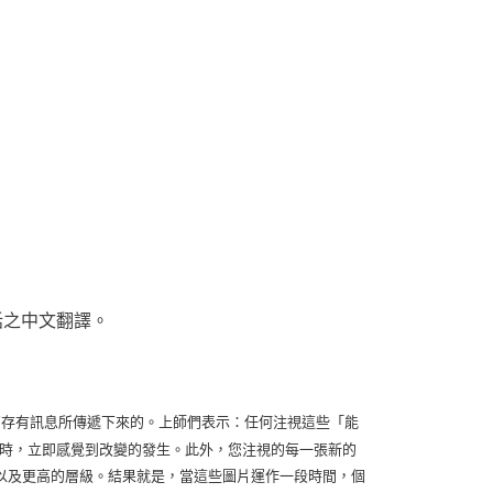
話之中文翻譯。
res)接收較高存有訊息所傳遞下來的。上師們表示：任何注視這些「能
注視圖片時，立即感覺到改變的發生。此外，您注視的每一張新的
以及更高的層級。結果就是，當這些圖片運作一段時間，個