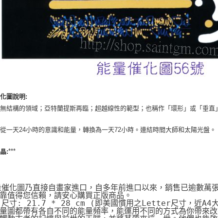
化圖說明:
；無結構的領域；亞特蘭提斯再臨；超越線性的範型；也稱作「環形」或「垂直
從一天24小時的意識和能量，轉換為一天72小時。連結時間大師和太陽光盤。
***
晶:
量催化圖乃直接自畫家進口，自多年前進口以來，銷售已逾數萬
靠值得您信賴，請安心購買正版商品。
片尺寸: 21.7 * 28 cm (即美國慣用之Letter尺寸，近A4
量圖都帶有各自不同的能量頻率，能運用不同的方式為你帶來改