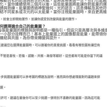
觸動古老的記憶與前世的天賦，並將其帶來這一世。他們也能啟動
化。當你連續使用三個月以後，這些能量圖將能讓你對能量的運
通與熟練。能量圖透過神聖幾何、光的語言、訊息傳輸及其他符
結不同星系或次元的以太能量。當你注視能量圖時，來自更高維
化，就會立即開始運作，並讓你感受到改變與能量的運作。
何選擇適合自己的能量圖？
 每張能量圖的標題與說明都是一種指引，但這只是高層次與多維
一小部分詮釋而已！基本上能量圖上的圖像都是能量，能帶領你
連結與共振，為你帶來轉變與提升。
 所以建議您在選擇能量圖時，可以跟著你的直覺挑選，看看有哪些圖有讓您有
，不
管是喜悅、悲傷、感動、共振、啟發等都好，這些都有可能是你當下的議
 進一步挑選能量圖可以參考圖的標題及說明，進而與你想處理面對的議題來排
挑選。
 如果許可，建議在最後你可以至少挑選一張特別不喜歡的能量圖，因為這可能