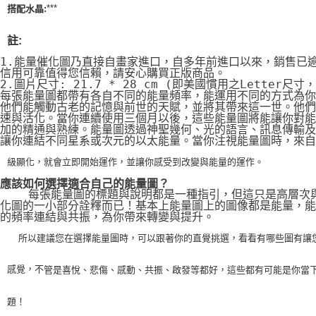
***
搭配水晶:
註:
1.能量催化圖乃直接自畫家進口，自多年前進口以來，銷售已
信用可靠值得您信賴，請安心購買正版商品。
2.圖片尺寸: 21.7 * 28 cm (即美國慣用之Letter尺寸
每張能量圖都帶有各自不同的能量頻率，能運用不同的方式為你
他們能觸動古老的記憶與前世的天賦，並將其帶來這一世。他們
速與活化。當你連續使用三個月以後，這些能量圖將能讓你對能
加的精通與熟練。能量圖透過神聖幾何、光的語言、訊息傳輸及
讓你連結不同星系或次元的以太能量。當你注視能量圖時，來自
級顯化，就會立即開始運作，並讓你感受到改變與能量的運作。
應該如何選擇適合自己的能量圖？
    每張能量圖的標題與說明都是一種指引，但這只是高層次
化圖的一小部分詮釋而已！基本上能量圖上的圖像都是能量，能
的頻率連結與共振，為你帶來轉變與提升。
    所以建議您在選擇能量圖時，可以跟著你的直覺挑選，看看有哪些圖有讓
感覺，不
管是喜悅、悲傷、感動、共振、啟發等都好，這些都有可能是你當
題！