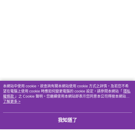
本網站中使用 cookie，欲查詢有關本網站使用 cookie 方式之詳情，及若您不希
望在電腦上使用 cookie 時應如何變更電腦的 cookie 設定，請參閱本網站「
隱私
權條款
」之 Cookie 聲明。您繼續使用本網站即表示您同意本公司得按本網站使
用條款之 Cookie 聲明使用 cookie。
了解更多 >
我知道了