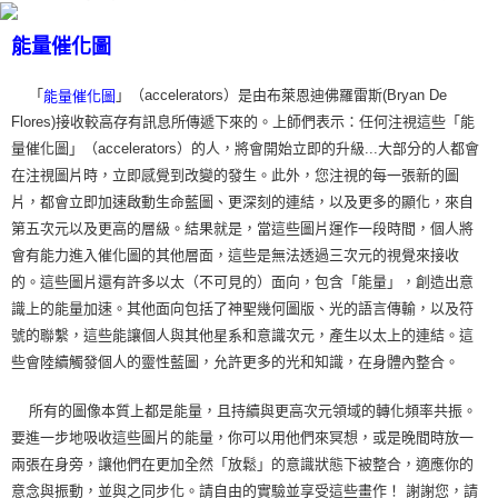
能量催化圖
「
」（accelerators）是由布萊恩迪佛羅雷斯(Bryan De
能量催化圖
Flores)接收較高存有訊息所傳遞下來的。上師們表示：任何注視這些「能
量催化圖」（accelerators）的人，將會開始立即的升級...大部分的人都會
在注視圖片時，立即感覺到改變的發生。此外，您注視的每一張新的圖
片，都會立即加速啟動生命藍圖、更深刻的連結，以及更多的顯化，來自
第五次元以及更高的層級。結果就是，當這些圖片運作一段時間，個人將
會有能力進入催化圖的其他層面，這些是無法透過三次元的視覺來接收
的。這些圖片還有許多以太（不可見的）面向，包含「能量」，創造出意
識上的能量加速。其他面向包括了神聖幾何圖版、光的語言傳輸，以及符
號的聯繫，這些能讓個人與其他星系和意識次元，產生以太上的連結。這
些會陸續觸發個人的靈性藍圖，允許更多的光和知識，在身體內整合。
所有的圖像本質上都是能量，且持續與更高次元領域的轉化頻率共振。
要進一步地吸收這些圖片的能量，你可以用他們來冥想，或是晚間時放一
兩張在身旁，讓他們在更加全然「放鬆」的意識狀態下被整合，適應你的
意念與振動，並與之同步化。請自由的實驗並享受這些畫作！ 謝謝您，請