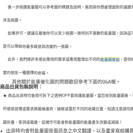
    進一步挑選能量圖可以參考圖的標題及說明，進而與你想處理面對的議題
序及挑選。
    如果許可，建議在最後你可以至少挑選一張特別不喜歡的能量圖，因為這
是可以帶給
你最多啟發與改變的一張圖。
    此外，我們將許多朋友應用的需求或應用整理出不同的
，提供
能量圖套組
要的朋友一種選擇
的依循。
    其他關於能量催化圖的問題歡迎參考下面的Q&A喔。
商品出貨包裝說明：
★ 商品出貨時均會用可拆下之透明OPP套保護能量圖。當您收到能量圖後，
的
使用習
慣或需求將圖做護貝、錶框或置於不同的收藏位置，但請注意請勿
圖折疊、穿洞或裁
邊，這樣作可能會對能量圖的能量產生改變或減損！
★ 出貨時均會附能量圖背面訊息之中文翻譯，以及畫家寫給購