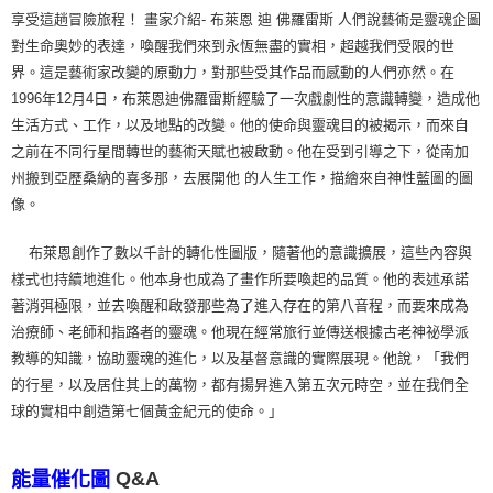
享受這趟冒險旅程！ 畫家介紹- 布萊恩 迪 佛羅雷斯 人們說藝術是靈魂企圖
對生命奧妙的表達，喚醒我們來到永恆無盡的實相，超越我們受限的世
界。這是藝術家改變的原動力，對那些受其作品而感動的人們亦然。在
1996年12月4日，布萊恩迪佛羅雷斯經驗了一次戲劇性的意識轉變，造成他
生活方式、工作，以及地點的改變。他的使命與靈魂目的被揭示，而來自
之前在不同行星間轉世的藝術天賦也被啟動。他在受到引導之下，從南加
州搬到亞歷桑納的喜多那，去展開他 的人生工作，描繪來自神性藍圖的圖
像。
布萊恩創作了數以千計的轉化性圖版，隨著他的意識擴展，這些內容與
樣式也持續地進化。他本身也成為了畫作所要喚起的品質。他的表述承諾
著消弭極限，並去喚醒和啟發那些為了進入存在的第八音程，而要來成為
治療師、老師和指路者的靈魂。他現在經常旅行並傳送根據古老神祕學派
教導的知識，協助靈魂的進化，以及基督意識的實際展現。他說，「我們
的行星，以及居住其上的萬物，都有揚昇進入第五次元時空，並在我們全
球的實相中創造第七個黃金紀元的使命。」
Q&A
能量催化圖