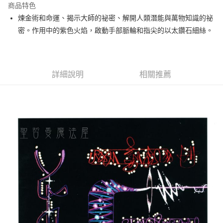
商品特色
Apple Pay
煉金術和命運、揭示大師的祕密、解開人類潛能與萬物知識的祕
密。作用中的紫色火焰，啟動手部脈輪和指尖的以太鑽石細絲。
街口支付
悠遊付
ATM付款
詳細說明
相關推薦
運送方式
全家取貨付款
每筆NT$80，滿NT$3,000(含以上)免運費
7-11取貨付款
每筆NT$80，滿NT$3,000(含以上)免運費
賣家宅配幫您送（台灣）
每筆NT$80，滿NT$3,000(含以上)免運費
郵局幫你送（離島）
每筆NT$80，滿NT$3,000(含以上)免運費