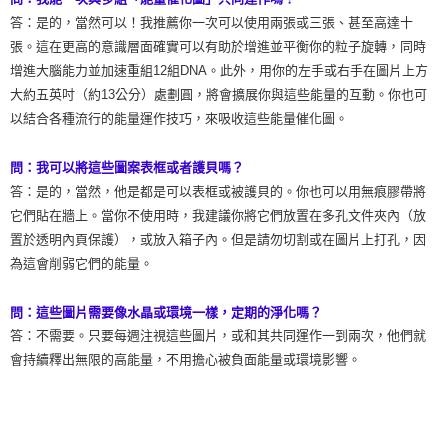
答：是的，當然可以！我推薦你一次可以使用兩張或三張、甚至高達十
張。這在更高的意識層面確實可以有助於增進並平衡你的粒子旋轉，同時
增進大腦能力並加速重組12組DNA。此外，用你的左手或右手在圖片上方
大約五英吋（約13公分）處劃圓，將會擴展你與這些能量的互動。你也可
以結合各種流行的能量運作技巧，來吸收這些能量催化圖。
問：我可以將這些圖案表框或者護貝嗎？
答：是的，當然，他是都是可以表框或被護貝的。你也可以用無痕膠帶將
它們貼在牆上。當你不使用時，我建議你將它們放置在多孔文件夾內（放
置於透明內頁保護），或放入箱子內。但是請勿切割或在圖片上打孔，因
為這會削弱它們的能量。
問：這些圖片需要像水晶或環境一樣，定期的淨化嗎？
答：不需要。只要每週注視這些圖片，或和其共同運作一到兩次，他們就
會持續釋出無限的高能量，不用擔心被負面能量或環境影響。