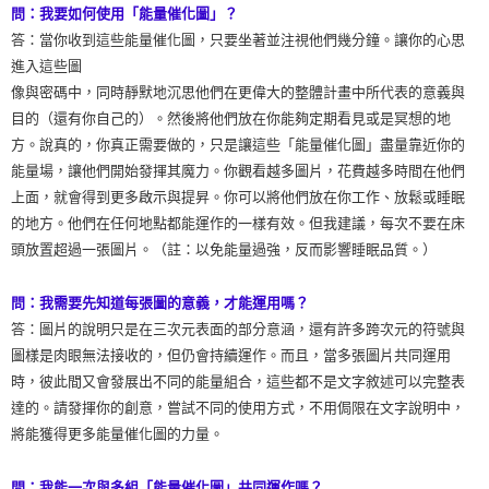
問：我要如何使用「能量催化圖」？
答：當你收到這些能量催化圖，只要坐著並注視他們幾分鐘。讓你的心思
進入這些圖
像與密碼中，同時靜默地沉思他們在更偉大的整體計畫中所代表的意義與
目的（還有你自己的）。然後將他們放在你能夠定期看見或是冥想的地
方。說真的，你真正需要做的，只是讓這些「能量催化圖」盡量靠近你的
能量場，讓他們開始發揮其魔力。你觀看越多圖片，花費越多時間在他們
上面，就會得到更多啟示與提昇。你可以將他們放在你工作、放鬆或睡眠
的地方。他們在任何地點都能運作的一樣有效。但我建議，每次不要在床
頭放置超過一張圖片。（註：以免能量過強，反而影響睡眠品質。）
問：我需要先知道每張圖的意義，才能運用嗎？
答：圖片的說明只是在三次元表面的部分意涵，還有許多跨次元的符號與
圖樣是肉眼無法接收的，但仍會持續運作。而且，當多張圖片共同運用
時，彼此間又會發展出不同的能量組合，這些都不是文字敘述可以完整表
達的。請發揮你的創意，嘗試不同的使用方式，不用侷限在文字說明中，
將能獲得更多能量催化圖的力量。
問：我能一次與多組「能量催化圖」共同運作嗎？