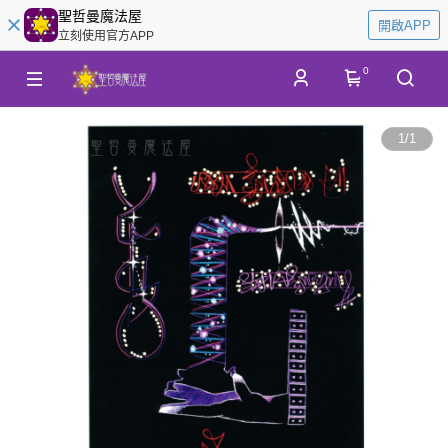
聖哲曼魔法屋
開啟APP
立刻使用官方APP
0
1
/
1