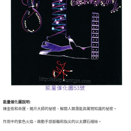
付款後門市自取
免運費
能量催化圖說明:
煉金術和命運、揭示大師的祕密、解開人類潛能與萬物知識的祕密。
作用中的紫色火焰，啟動手部脈輪和指尖的以太鑽石細絲。