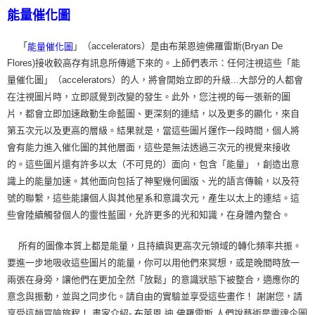
能量催化圖
「
」（accelerators）是由布萊恩迪佛羅雷斯(Bryan De
能量催化圖
Flores)接收較高存有訊息所傳遞下來的。上師們表示：任何注視這些「能
量催化圖」（accelerators）的人，將會開始立即的升級...大部分的人都會
在注視圖片時，立即感覺到改變的發生。此外，您注視的每一張新的圖
片，都會立即加速啟動生命藍圖、更深刻的連結，以及更多的顯化，來自
第五次元以及更高的層級。結果就是，當這些圖片運作一段時間，個人將
會有能力進入催化圖的其他層面，這些是無法透過三次元的視覺來接收
的。這些圖片還有許多以太（不可見的）面向，包含「能量」，創造出意
識上的能量加速。其他面向包括了神聖幾何圖版、光的語言傳輸，以及符
號的聯繫，這些能讓個人與其他星系和意識次元，產生以太上的連結。這
些會陸續觸發個人的靈性藍圖，允許更多的光和知識，在身體內整合。
所有的圖像本質上都是能量，且持續與更高次元領域的轉化頻率共振。
要進一步地吸收這些圖片的能量，你可以用他們來冥想，或是晚間時放一
兩張在身旁，讓他們在更加全然「放鬆」的意識狀態下被整合，適應你的
意念與振動，並與之同步化。請自由的實驗並享受這些畫作！ 謝謝您，請
享受這趟冒險旅程！ 畫家介紹- 布萊恩 迪 佛羅雷斯 人們說藝術是靈魂企圖