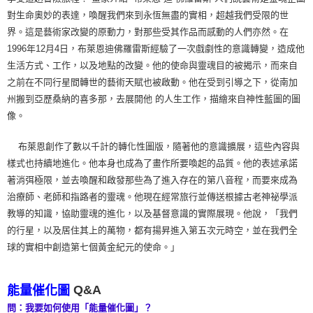
對生命奧妙的表達，喚醒我們來到永恆無盡的實相，超越我們受限的世
界。這是藝術家改變的原動力，對那些受其作品而感動的人們亦然。在
1996年12月4日，布萊恩迪佛羅雷斯經驗了一次戲劇性的意識轉變，造成他
生活方式、工作，以及地點的改變。他的使命與靈魂目的被揭示，而來自
之前在不同行星間轉世的藝術天賦也被啟動。他在受到引導之下，從南加
州搬到亞歷桑納的喜多那，去展開他 的人生工作，描繪來自神性藍圖的圖
像。
布萊恩創作了數以千計的轉化性圖版，隨著他的意識擴展，這些內容與
樣式也持續地進化。他本身也成為了畫作所要喚起的品質。他的表述承諾
著消弭極限，並去喚醒和啟發那些為了進入存在的第八音程，而要來成為
治療師、老師和指路者的靈魂。他現在經常旅行並傳送根據古老神祕學派
教導的知識，協助靈魂的進化，以及基督意識的實際展現。他說，「我們
的行星，以及居住其上的萬物，都有揚昇進入第五次元時空，並在我們全
球的實相中創造第七個黃金紀元的使命。」
Q&A
能量催化圖
問：我要如何使用「能量催化圖」？