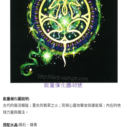
付款後門市自取
免運費
能量催化圖說明:
古代的復活模版；重生的翡翠之火；防禦心靈攻擊並保護氣場；內在的地
球力量與魔法。
隕石、雄黃
搭配水晶: