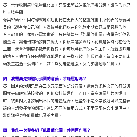
答：當你收到這些能量催化圖，只要坐著並注視他們幾分鐘。讓你的心思
進入這些圖
像與密碼中，同時靜默地沉思他們在更偉大的整體計畫中所代表的意義與
目的（還有你自己的）。然後將他們放在你能夠定期看見或是冥想的地
方。說真的，你真正需要做的，只是讓這些「能量催化圖」盡量靠近你的
能量場，讓他們開始發揮其魔力。你觀看越多圖片，花費越多時間在他們
上面，就會得到更多啟示與提昇。你可以將他們放在你工作、放鬆或睡眠
的地方。他們在任何地點都能運作的一樣有效。但我建議，每次不要在床
頭放置超過一張圖片。（註：以免能量過強，反而影響睡眠品質。）
問：我需要先知道每張圖的意義，才能運用嗎？
答：圖片的說明只是在三次元表面的部分意涵，還有許多跨次元的符號與
圖樣是肉眼無法接收的，但仍會持續運作。而且，當多張圖片共同運用
時，彼此間又會發展出不同的能量組合，這些都不是文字敘述可以完整表
達的。請發揮你的創意，嘗試不同的使用方式，不用侷限在文字說明中，
將能獲得更多能量催化圖的力量。
問：我能一次與多組「能量催化圖」共同運作嗎？