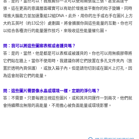
答：是的，當然可以！我推薦你一次可以使用兩張或三張、甚至高達十
張。這在更高的意識層面確實可以有助於增進並平衡你的粒子旋轉，同時
增進大腦能力並加速重組12組DNA。此外，用你的左手或右手在圖片上方
大約五英吋（約13公分）處劃圓，將會擴展你與這些能量的互動。你也可
以結合各種流行的能量運作技巧，來吸收這些能量催化圖。
問：我可以將這些圖案表框或者護貝嗎？
答：是的，當然，他是都是可以表框或被護貝的。你也可以用無痕膠帶將
它們貼在牆上。當你不使用時，我建議你將它們放置在多孔文件夾內（放
置於透明內頁保護），或放入箱子內。但是請勿切割或在圖片上打孔，因
為這會削弱它們的能量。
問：這些圖片需要像水晶或環境一樣，定期的淨化嗎？
答：不需要。只要每週注視這些圖片，或和其共同運作一到兩次，他們就
會持續釋出無限的高能量，不用擔心被負面能量或環境影響。