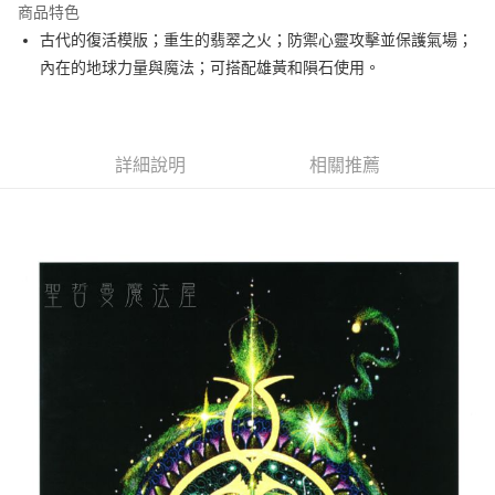
商品特色
Apple Pay
古代的復活模版；重生的翡翠之火；防禦心靈攻擊並保護氣場；
內在的地球力量與魔法；可搭配雄黃和隕石使用。
街口支付
悠遊付
ATM付款
詳細說明
相關推薦
運送方式
全家取貨付款
每筆NT$80，滿NT$3,000(含以上)免運費
7-11取貨付款
每筆NT$80，滿NT$3,000(含以上)免運費
賣家宅配幫您送（台灣）
每筆NT$80，滿NT$3,000(含以上)免運費
郵局幫你送（離島）
每筆NT$80，滿NT$3,000(含以上)免運費