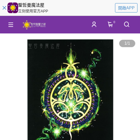
聖哲曼魔法屋
開啟APP
立刻使用官方APP
0
1
/
1