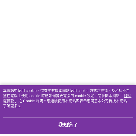
本網站中使用 cookie，欲查詢有關本網站使用 cookie 方式之詳情，及若您不希
望在電腦上使用 cookie 時應如何變更電腦的 cookie 設定，請參閱本網站「
隱私
權條款
」之 Cookie 聲明。您繼續使用本網站即表示您同意本公司得按本網站使
用條款之 Cookie 聲明使用 cookie。
了解更多 >
我知道了