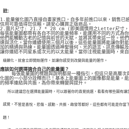
註:
1.能量催化圖乃直接自畫家進口，自多年前進口以來，銷售已
信用可靠值得您信賴，請安心購買正版商品。
2.圖片尺寸: 21.7 * 28 cm (即美國慣用之Letter尺寸
每張能量圖都帶有各自不同的能量頻率，能運用不同的方式為你
他們能觸動古老的記憶與前世的天賦，並將其帶來這一世。他們
速與活化。當你連續使用三個月以後，這些能量圖將能讓你對能
加的精通與熟練。能量圖透過神聖幾何、光的語言、訊息傳輸及
讓你連結不同星系或次元的以太能量。當你注視能量圖時，來自
級顯化，就會立即開始運作，並讓你感受到改變與能量的運作。
應該如何選擇適合自己的能量圖？
    每張能量圖的標題與說明都是一種指引，但這只是高層次
化圖的一小部分詮釋而已！基本上能量圖上的圖像都是能量，能
的頻率連結與共振，為你帶來轉變與提升。
    所以建議您在選擇能量圖時，可以跟著你的直覺挑選，看看有哪些圖有讓
感覺，不
管是喜悅、悲傷、感動、共振、啟發等都好，這些都有可能是你當
題！