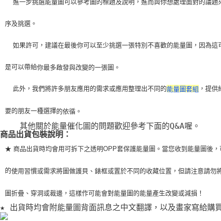
    進一步挑選能量圖可以參考圖的標題及說明，進而與你想處理面對的議題
序及挑選。
    如果許可，建議在最後你可以至少挑選一張特別不喜歡的能量圖，因為這
是可以帶給
你最多啟發與改變的一張圖。
    此外，我們將許多朋友應用的需求或應用整理出不同的
，提供
能量圖套組
要的朋友一種選擇
的依循。
    其他關於能量催化圖的問題歡迎參考下面的Q&A喔。
商品出貨包裝說明：
★ 商品出貨時均會用可拆下之透明OPP套保護能量圖。當您收到能量圖後，
的
使用習
慣或需求將圖做護貝、錶框或置於不同的收藏位置，但請注意請勿
圖折疊、穿洞或裁
邊，這樣作可能會對能量圖的能量產生改變或減損！
★ 出貨時均會附能量圖背面訊息之中文翻譯，以及畫家寫給購