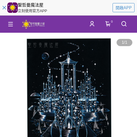
聖哲曼魔法屋
開啟APP
立刻使用官方APP
0
1
/
1