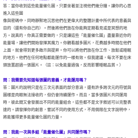
答：當你收到這些能量催化圖，只要坐著並注視他們幾分鐘。讓你的心思
進入這些圖
像與密碼中，同時靜默地沉思他們在更偉大的整體計畫中所代表的意義與
目的（還有你自己的）。然後將他們放在你能夠定期看見或是冥想的地
方。說真的，你真正需要做的，只是讓這些「能量催化圖」盡量靠近你的
能量場，讓他們開始發揮其魔力。你觀看越多圖片，花費越多時間在他們
上面，就會得到更多啟示與提昇。你可以將他們放在你工作、放鬆或睡眠
的地方。他們在任何地點都能運作的一樣有效。但我建議，每次不要在床
頭放置超過一張圖片。（註：以免能量過強，反而影響睡眠品質。）
問：我需要先知道每張圖的意義，才能運用嗎？
答：圖片的說明只是在三次元表面的部分意涵，還有許多跨次元的符號與
圖樣是肉眼無法接收的，但仍會持續運作。而且，當多張圖片共同運用
時，彼此間又會發展出不同的能量組合，這些都不是文字敘述可以完整表
達的。請發揮你的創意，嘗試不同的使用方式，不用侷限在文字說明中，
將能獲得更多能量催化圖的力量。
問：我能一次與多組「能量催化圖」共同運作嗎？