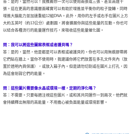
答：是的，當然可以！我推薦你一次可以使用兩張或三張、甚至高達十
張。這在更高的意識層面確實可以有助於增進並平衡你的粒子旋轉，同時
增進大腦能力並加速重組12組DNA。此外，用你的左手或右手在圖片上方
大約五英吋（約13公分）處劃圓，將會擴展你與這些能量的互動。你也可
以結合各種流行的能量運作技巧，來吸收這些能量催化圖。
問：我可以將這些圖案表框或者護貝嗎？
答：是的，當然，他是都是可以表框或被護貝的。你也可以用無痕膠帶將
它們貼在牆上。當你不使用時，我建議你將它們放置在多孔文件夾內（放
置於透明內頁保護），或放入箱子內。但是請勿切割或在圖片上打孔，因
為這會削弱它們的能量。
問：這些圖片需要像水晶或環境一樣，定期的淨化嗎？
答：不需要。只要每週注視這些圖片，或和其共同運作一到兩次，他們就
會持續釋出無限的高能量，不用擔心被負面能量或環境影響。