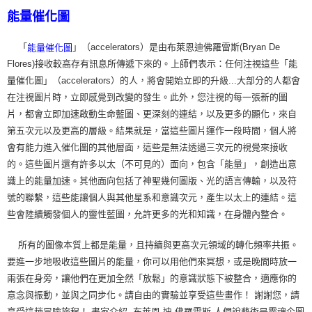
能量催化圖
「
」（accelerators）是由布萊恩迪佛羅雷斯(Bryan De
能量催化圖
Flores)接收較高存有訊息所傳遞下來的。上師們表示：任何注視這些「能
量催化圖」（accelerators）的人，將會開始立即的升級...大部分的人都會
在注視圖片時，立即感覺到改變的發生。此外，您注視的每一張新的圖
片，都會立即加速啟動生命藍圖、更深刻的連結，以及更多的顯化，來自
第五次元以及更高的層級。結果就是，當這些圖片運作一段時間，個人將
會有能力進入催化圖的其他層面，這些是無法透過三次元的視覺來接收
的。這些圖片還有許多以太（不可見的）面向，包含「能量」，創造出意
識上的能量加速。其他面向包括了神聖幾何圖版、光的語言傳輸，以及符
號的聯繫，這些能讓個人與其他星系和意識次元，產生以太上的連結。這
些會陸續觸發個人的靈性藍圖，允許更多的光和知識，在身體內整合。
所有的圖像本質上都是能量，且持續與更高次元領域的轉化頻率共振。
要進一步地吸收這些圖片的能量，你可以用他們來冥想，或是晚間時放一
兩張在身旁，讓他們在更加全然「放鬆」的意識狀態下被整合，適應你的
意念與振動，並與之同步化。請自由的實驗並享受這些畫作！ 謝謝您，請
享受這趟冒險旅程！ 畫家介紹- 布萊恩 迪 佛羅雷斯 人們說藝術是靈魂企圖