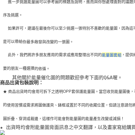
    進一步挑選能量圖可以參考圖的標題及說明，進而與你想處理面對的議題
序及挑選。
    如果許可，建議在最後你可以至少挑選一張特別不喜歡的能量圖，因為這
是可以帶給
你最多啟發與改變的一張圖。
    此外，我們將許多朋友應用的需求或應用整理出不同的
，提供
能量圖套組
要的朋友一種選擇
的依循。
    其他關於能量催化圖的問題歡迎參考下面的Q&A喔。
商品出貨包裝說明：
★ 商品出貨時均會用可拆下之透明OPP套保護能量圖。當您收到能量圖後，
的
使用習
慣或需求將圖做護貝、錶框或置於不同的收藏位置，但請注意請勿
圖折疊、穿洞或裁
邊，這樣作可能會對能量圖的能量產生改變或減損！
★ 出貨時均會附能量圖背面訊息之中文翻譯，以及畫家寫給購