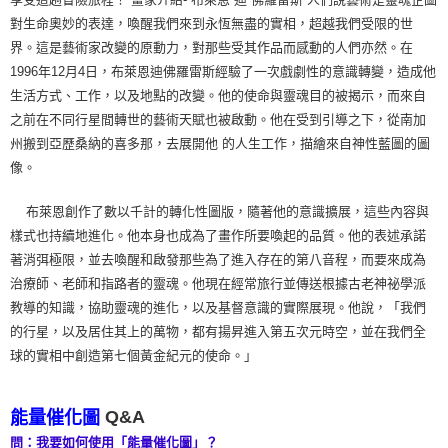
對生命奧妙的表達，喚醒我們來到永恆無盡的實相，超越我們受限的世
界。這是藝術家改變的原動力，對那些受其作品而感動的人們亦然。在
1996年12月4日，布萊恩迪佛羅雷斯經驗了一次戲劇性的意識轉變，造成他
生活方式、工作，以及地點的改變。他的使命與靈魂目的被揭示，而來自
之前在不同行星間轉世的藝術天賦也被啟動。他在受到引導之下，從南加
州搬到亞歷桑納的喜多那，去展開他 的人生工作，描繪來自神性藍圖的圖
像。
布萊恩創作了數以千計的轉化性圖版，隨著他的意識擴展，這些內容與
樣式也持續地進化。他本身也成為了畫作所要喚起的品質。他的表述承諾
著消弭極限，並去喚醒和啟發那些為了進入存在的第八音程，而要來成為
治療師、老師和指路者的靈魂。他現在經常旅行並傳送根據古老神祕學派
教導的知識，協助靈魂的進化，以及基督意識的實際展現。他說，「我們
的行星，以及居住其上的萬物，都有揚昇進入第五次元時空，並在我們全
球的實相中創造第七個黃金紀元的使命。」
Q&A
能量催化圖
問：我要如何使用「能量催化圖」？