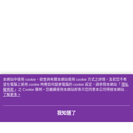
本網站中使用 cookie，欲查詢有關本網站使用 cookie 方式之詳情，及若您不希
望在電腦上使用 cookie 時應如何變更電腦的 cookie 設定，請參閱本網站「
隱私
權條款
」之 Cookie 聲明。您繼續使用本網站即表示您同意本公司得按本網站使
用條款之 Cookie 聲明使用 cookie。
了解更多 >
我知道了