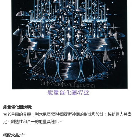
付款後門市自取
免運費
能量催化圖說明:
古老星團的具顯；列木尼亞/亞特蘭提斯神廟的形式與設計；協助個人將富
足、創造性和合一的能量具體化。
***
搭配水晶: