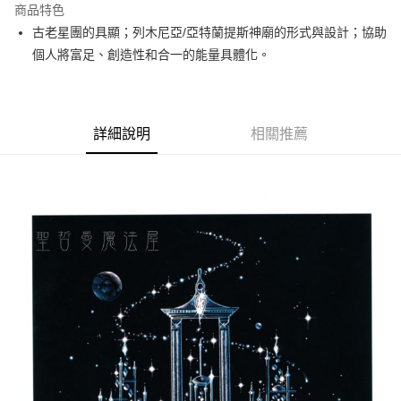
商品特色
Apple Pay
古老星團的具顯；列木尼亞/亞特蘭提斯神廟的形式與設計；協助
個人將富足、創造性和合一的能量具體化。
街口支付
悠遊付
ATM付款
詳細說明
相關推薦
運送方式
全家取貨付款
每筆NT$80，滿NT$3,000(含以上)免運費
7-11取貨付款
每筆NT$80，滿NT$3,000(含以上)免運費
賣家宅配幫您送（台灣）
每筆NT$80，滿NT$3,000(含以上)免運費
郵局幫你送（離島）
每筆NT$80，滿NT$3,000(含以上)免運費