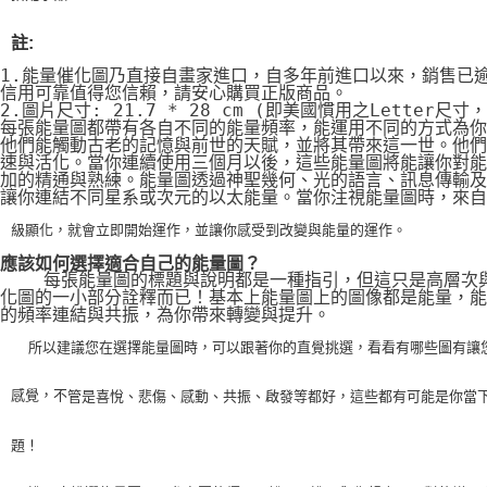
註:
1.能量催化圖乃直接自畫家進口，自多年前進口以來，銷售已
信用可靠值得您信賴，請安心購買正版商品。
2.圖片尺寸: 21.7 * 28 cm (即美國慣用之Letter尺寸
每張能量圖都帶有各自不同的能量頻率，能運用不同的方式為你
他們能觸動古老的記憶與前世的天賦，並將其帶來這一世。他們
速與活化。當你連續使用三個月以後，這些能量圖將能讓你對能
加的精通與熟練。能量圖透過神聖幾何、光的語言、訊息傳輸及
讓你連結不同星系或次元的以太能量。當你注視能量圖時，來自
級顯化，就會立即開始運作，並讓你感受到改變與能量的運作。
應該如何選擇適合自己的能量圖？
    每張能量圖的標題與說明都是一種指引，但這只是高層次
化圖的一小部分詮釋而已！基本上能量圖上的圖像都是能量，能
的頻率連結與共振，為你帶來轉變與提升。
    所以建議您在選擇能量圖時，可以跟著你的直覺挑選，看看有哪些圖有讓
感覺，不
管是喜悅、悲傷、感動、共振、啟發等都好，這些都有可能是你當
題！