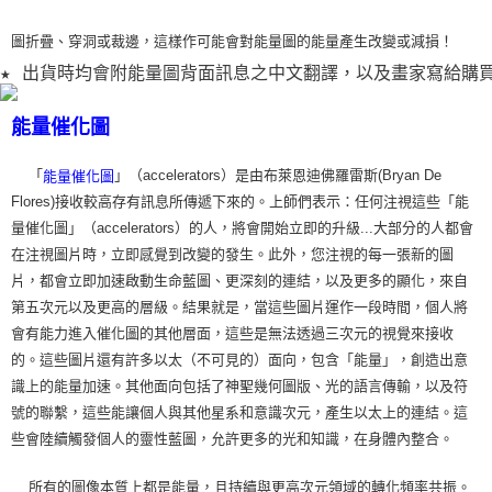
圖折疊、穿洞或裁
邊，這樣作可能會對能量圖的能量產生改變或減損！
★ 出貨時均會附能量圖背面訊息之中文翻譯，以及畫家寫給購
能量催化圖
「
」（accelerators）是由布萊恩迪佛羅雷斯(Bryan De
能量催化圖
Flores)接收較高存有訊息所傳遞下來的。上師們表示：任何注視這些「能
量催化圖」（accelerators）的人，將會開始立即的升級...大部分的人都會
在注視圖片時，立即感覺到改變的發生。此外，您注視的每一張新的圖
片，都會立即加速啟動生命藍圖、更深刻的連結，以及更多的顯化，來自
第五次元以及更高的層級。結果就是，當這些圖片運作一段時間，個人將
會有能力進入催化圖的其他層面，這些是無法透過三次元的視覺來接收
的。這些圖片還有許多以太（不可見的）面向，包含「能量」，創造出意
識上的能量加速。其他面向包括了神聖幾何圖版、光的語言傳輸，以及符
號的聯繫，這些能讓個人與其他星系和意識次元，產生以太上的連結。這
些會陸續觸發個人的靈性藍圖，允許更多的光和知識，在身體內整合。
所有的圖像本質上都是能量，且持續與更高次元領域的轉化頻率共振。