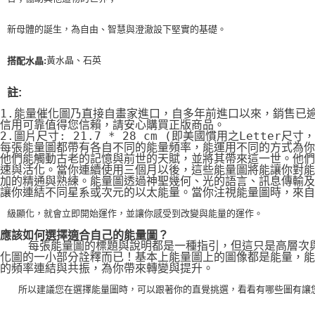
新母體的誕生，為自由、智慧與澄澈設下堅實的基礎。
黃水晶、石英
搭配水晶:
註:
1.能量催化圖乃直接自畫家進口，自多年前進口以來，銷售已
信用可靠值得您信賴，請安心購買正版商品。
2.圖片尺寸: 21.7 * 28 cm (即美國慣用之Letter尺寸
每張能量圖都帶有各自不同的能量頻率，能運用不同的方式為你
他們能觸動古老的記憶與前世的天賦，並將其帶來這一世。他們
速與活化。當你連續使用三個月以後，這些能量圖將能讓你對能
加的精通與熟練。能量圖透過神聖幾何、光的語言、訊息傳輸及
讓你連結不同星系或次元的以太能量。當你注視能量圖時，來自
級顯化，就會立即開始運作，並讓你感受到改變與能量的運作。
應該如何選擇適合自己的能量圖？
    每張能量圖的標題與說明都是一種指引，但這只是高層次
化圖的一小部分詮釋而已！基本上能量圖上的圖像都是能量，能
的頻率連結與共振，為你帶來轉變與提升。
    所以建議您在選擇能量圖時，可以跟著你的直覺挑選，看看有哪些圖有讓