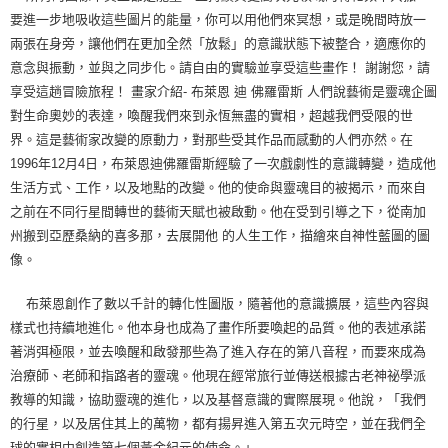
要進一步地吸收這些圖片的能量，你可以用他們來冥想，或是晚間時放一
兩張在身旁，讓他們在更加全然「放鬆」的意識狀態下被整合，適應你的
意念與振動，並與之同步化。請自由的實驗並享受這些畫作！ 謝謝您，請
享受這趟冒險旅程！ 畫家介紹- 布萊恩 迪 佛羅雷斯 人們說藝術是靈魂企圖
對生命奧妙的表達，喚醒我們來到永恆無盡的實相，超越我們受限的世
界。這是藝術家改變的原動力，對那些受其作品而感動的人們亦然。在
1996年12月4日，布萊恩迪佛羅雷斯經驗了一次戲劇性的意識轉變，造成他
生活方式、工作，以及地點的改變。他的使命與靈魂目的被揭示，而來自
之前在不同行星間轉世的藝術天賦也被啟動。他在受到引導之下，從南加
州搬到亞歷桑納的喜多那，去展開他 的人生工作，描繪來自神性藍圖的圖
像。
布萊恩創作了數以千計的轉化性圖版，隨著他的意識擴展，這些內容與
樣式也持續地進化。他本身也成為了畫作所要喚起的品質。他的表述承諾
著消弭極限，並去喚醒和啟發那些為了進入存在的第八音程，而要來成為
治療師、老師和指路者的靈魂。他現在經常旅行並傳送根據古老神祕學派
教導的知識，協助靈魂的進化，以及基督意識的實際展現。他說，「我們
的行星，以及居住其上的萬物，都有揚昇進入第五次元時空，並在我們全
球的實相中創造第七個黃金紀元的使命。」