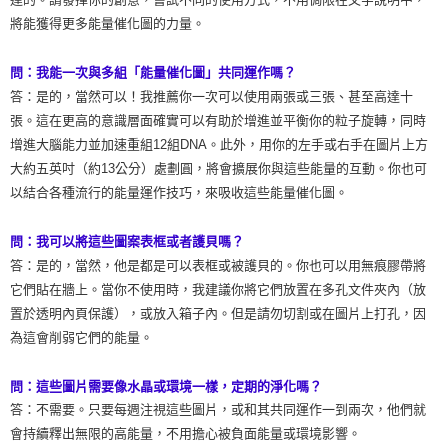
將能獲得更多能量催化圖的力量。
問：我能一次與多組「能量催化圖」共同運作嗎？
答：是的，當然可以！我推薦你一次可以使用兩張或三張、甚至高達十
張。這在更高的意識層面確實可以有助於增進並平衡你的粒子旋轉，同時
增進大腦能力並加速重組12組DNA。此外，用你的左手或右手在圖片上方
大約五英吋（約13公分）處劃圓，將會擴展你與這些能量的互動。你也可
以結合各種流行的能量運作技巧，來吸收這些能量催化圖。
問：我可以將這些圖案表框或者護貝嗎？
答：是的，當然，他是都是可以表框或被護貝的。你也可以用無痕膠帶將
它們貼在牆上。當你不使用時，我建議你將它們放置在多孔文件夾內（放
置於透明內頁保護），或放入箱子內。但是請勿切割或在圖片上打孔，因
為這會削弱它們的能量。
問：這些圖片需要像水晶或環境一樣，定期的淨化嗎？
答：不需要。只要每週注視這些圖片，或和其共同運作一到兩次，他們就
會持續釋出無限的高能量，不用擔心被負面能量或環境影響。