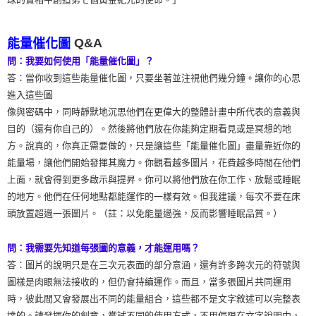
Q&A
能量催化圖
問：我要如何使用「能量催化圖」？
答：當你收到這些能量催化圖，只要坐著並注視他們幾分鐘。讓你的心思
進入這些圖
像與密碼中，同時靜默地沉思他們在更偉大的整體計畫中所代表的意義與
目的（還有你自己的）。然後將他們放在你能夠定期看見或是冥想的地
方。說真的，你真正需要做的，只是讓這些「能量催化圖」盡量靠近你的
能量場，讓他們開始發揮其魔力。你觀看越多圖片，花費越多時間在他們
上面，就會得到更多啟示與提昇。你可以將他們放在你工作、放鬆或睡眠
的地方。他們在任何地點都能運作的一樣有效。但我建議，每次不要在床
頭放置超過一張圖片。（註：以免能量過強，反而影響睡眠品質。）
問：我需要先知道每張圖的意義，才能運用嗎？
答：圖片的說明只是在三次元表面的部分意涵，還有許多跨次元的符號與
圖樣是肉眼無法接收的，但仍會持續運作。而且，當多張圖片共同運用
時，彼此間又會發展出不同的能量組合，這些都不是文字敘述可以完整表
達的。請發揮你的創意，嘗試不同的使用方式，不用侷限在文字說明中，