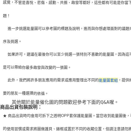
感覺，不
管是喜悅、悲傷、感動、共振、啟發等都好，這些都有可能是你當
題！
    進一步挑選能量圖可以參考圖的標題及說明，進而與你想處理面對的議題
序及挑選。
    如果許可，建議在最後你可以至少挑選一張特別不喜歡的能量圖，因為這
是可以帶給
你最多啟發與改變的一張圖。
    此外，我們將許多朋友應用的需求或應用整理出不同的
，提供
能量圖套組
要的朋友一種選擇
的依循。
    其他關於能量催化圖的問題歡迎參考下面的Q&A喔。
商品出貨包裝說明：
★ 商品出貨時均會用可拆下之透明OPP套保護能量圖。當您收到能量圖後，
的
使用習
慣或需求將圖做護貝、錶框或置於不同的收藏位置，但請注意請勿