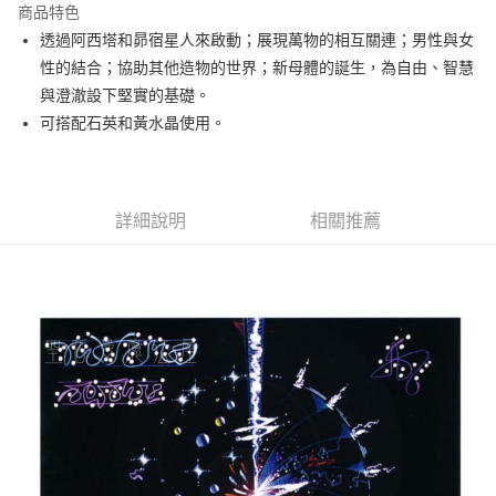
商品特色
Apple Pay
透過阿西塔和昴宿星人來啟動；展現萬物的相互關連；男性與女
性的結合；協助其他造物的世界；新母體的誕生，為自由、智慧
街口支付
與澄澈設下堅實的基礎。
悠遊付
可搭配石英和黃水晶使用。
ATM付款
運送方式
詳細說明
相關推薦
全家取貨付款
每筆NT$80，滿NT$3,000(含以上)免運費
7-11取貨付款
每筆NT$80，滿NT$3,000(含以上)免運費
賣家宅配幫您送（台灣）
每筆NT$80，滿NT$3,000(含以上)免運費
郵局幫你送（離島）
每筆NT$80，滿NT$3,000(含以上)免運費