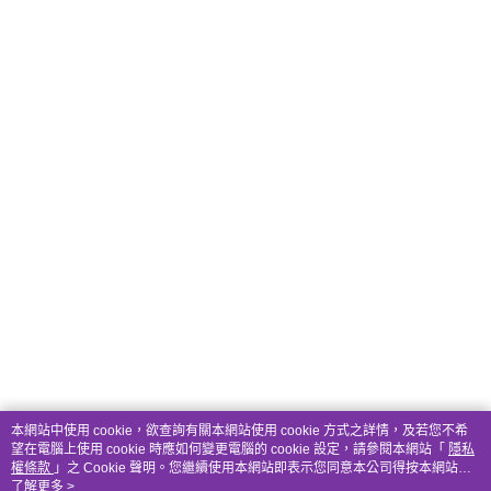
本網站中使用 cookie，欲查詢有關本網站使用 cookie 方式之詳情，及若您不希
望在電腦上使用 cookie 時應如何變更電腦的 cookie 設定，請參閱本網站「
隱私
權條款
」之 Cookie 聲明。您繼續使用本網站即表示您同意本公司得按本網站使
用條款之 Cookie 聲明使用 cookie。
了解更多 >