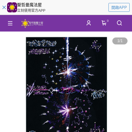
聖哲曼魔法屋
開啟APP
立刻使用官方APP
0
1
/
1