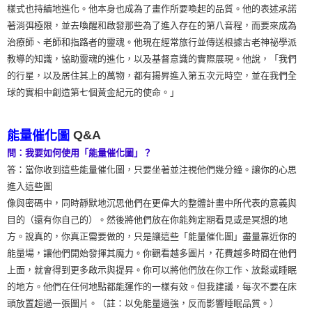
樣式也持續地進化。他本身也成為了畫作所要喚起的品質。他的表述承諾
著消弭極限，並去喚醒和啟發那些為了進入存在的第八音程，而要來成為
治療師、老師和指路者的靈魂。他現在經常旅行並傳送根據古老神祕學派
教導的知識，協助靈魂的進化，以及基督意識的實際展現。他說，「我們
的行星，以及居住其上的萬物，都有揚昇進入第五次元時空，並在我們全
球的實相中創造第七個黃金紀元的使命。」
Q&A
能量催化圖
問：我要如何使用「能量催化圖」？
答：當你收到這些能量催化圖，只要坐著並注視他們幾分鐘。讓你的心思
進入這些圖
像與密碼中，同時靜默地沉思他們在更偉大的整體計畫中所代表的意義與
目的（還有你自己的）。然後將他們放在你能夠定期看見或是冥想的地
方。說真的，你真正需要做的，只是讓這些「能量催化圖」盡量靠近你的
能量場，讓他們開始發揮其魔力。你觀看越多圖片，花費越多時間在他們
上面，就會得到更多啟示與提昇。你可以將他們放在你工作、放鬆或睡眠
的地方。他們在任何地點都能運作的一樣有效。但我建議，每次不要在床
頭放置超過一張圖片。（註：以免能量過強，反而影響睡眠品質。）