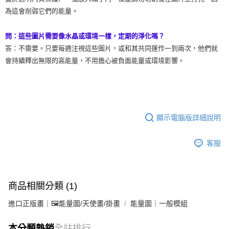
為這會削弱它們的能量。
問：這些圖片需要像水晶或環境一樣，定期的淨化嗎？
答：不需要。只要每週注視這些圖片，或和其共同運作一到兩次，他們就
會持續釋出無限的高能量，不用擔心被負面能量或環境影響。
顯示電腦版詳細說明
客服
商品相關分類 (1)
進口正版畫｜🖼️能量圖/天使畫/掛畫
能量圖｜一般模組
本分類熱銷
全站排行