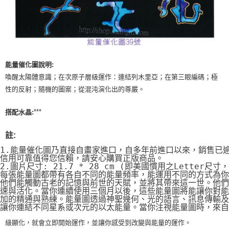
付款後門市自取
免運費
能量催化圖說明:
喚醒太陽體意識；在次原子層級運作：連結列木里亞；在第三眼編碼；極
性的反射；隨機的圖案；從混沌演化出的尊嚴。
***
搭配水晶:
註:
1.能量催化圖乃直接自畫家進口，自多年前進口以來，銷售已
信用可靠值得您信賴，請安心購買正版商品。
2.圖片尺寸: 21.7 * 28 cm (即美國慣用之Letter尺寸
每張能量圖都帶有各自不同的能量頻率，能運用不同的方式為你
他們能觸動古老的記憶與前世的天賦，並將其帶來這一世。他們
速與活化。當你連續使用三個月以後，這些能量圖將能讓你對能
加的精通與熟練。能量圖透過神聖幾何、光的語言、訊息傳輸及
讓你連結不同星系或次元的以太能量。當你注視能量圖時，來自
級顯化，就會立即開始運作，並讓你感受到改變與能量的運作。