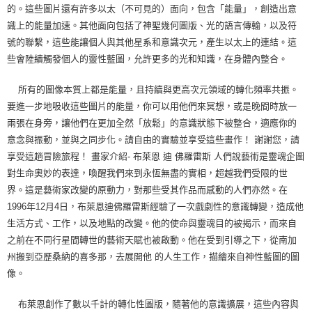
的。這些圖片還有許多以太（不可見的）面向，包含「能量」，創造出意
識上的能量加速。其他面向包括了神聖幾何圖版、光的語言傳輸，以及符
號的聯繫，這些能讓個人與其他星系和意識次元，產生以太上的連結。這
些會陸續觸發個人的靈性藍圖，允許更多的光和知識，在身體內整合。
所有的圖像本質上都是能量，且持續與更高次元領域的轉化頻率共振。
要進一步地吸收這些圖片的能量，你可以用他們來冥想，或是晚間時放一
兩張在身旁，讓他們在更加全然「放鬆」的意識狀態下被整合，適應你的
意念與振動，並與之同步化。請自由的實驗並享受這些畫作！ 謝謝您，請
享受這趟冒險旅程！ 畫家介紹- 布萊恩 迪 佛羅雷斯 人們說藝術是靈魂企圖
對生命奧妙的表達，喚醒我們來到永恆無盡的實相，超越我們受限的世
界。這是藝術家改變的原動力，對那些受其作品而感動的人們亦然。在
1996年12月4日，布萊恩迪佛羅雷斯經驗了一次戲劇性的意識轉變，造成他
生活方式、工作，以及地點的改變。他的使命與靈魂目的被揭示，而來自
之前在不同行星間轉世的藝術天賦也被啟動。他在受到引導之下，從南加
州搬到亞歷桑納的喜多那，去展開他 的人生工作，描繪來自神性藍圖的圖
像。
布萊恩創作了數以千計的轉化性圖版，隨著他的意識擴展，這些內容與