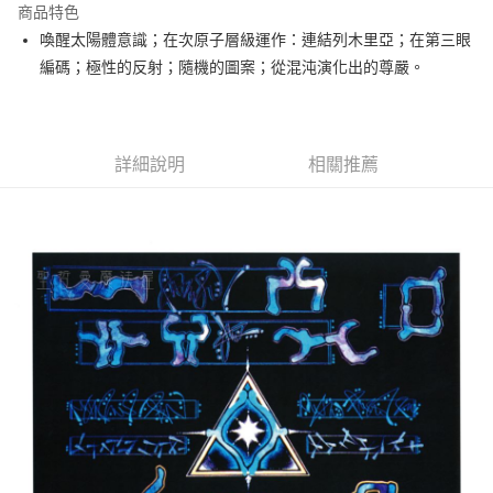
商品特色
Apple Pay
喚醒太陽體意識；在次原子層級運作：連結列木里亞；在第三眼
編碼；極性的反射；隨機的圖案；從混沌演化出的尊嚴。
街口支付
悠遊付
ATM付款
詳細說明
相關推薦
運送方式
全家取貨付款
每筆NT$80，滿NT$3,000(含以上)免運費
7-11取貨付款
每筆NT$80，滿NT$3,000(含以上)免運費
賣家宅配幫您送（台灣）
每筆NT$80，滿NT$3,000(含以上)免運費
郵局幫你送（離島）
每筆NT$80，滿NT$3,000(含以上)免運費