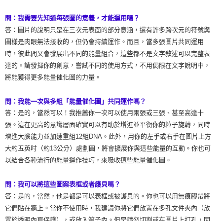
問：我需要先知道每張圖的意義，才能運用嗎？
答：圖片的說明只是在三次元表面的部分意涵，還有許多跨次元的符號與
圖樣是肉眼無法接收的，但仍會持續運作。而且，當多張圖片共同運用
時，彼此間又會發展出不同的能量組合，這些都不是文字敘述可以完整表
達的。請發揮你的創意，嘗試不同的使用方式，不用侷限在文字說明中，
將能獲得更多能量催化圖的力量。
問：我能一次與多組「能量催化圖」共同運作嗎？
答：是的，當然可以！我推薦你一次可以使用兩張或三張、甚至高達十
張。這在更高的意識層面確實可以有助於增進並平衡你的粒子旋轉，同時
增進大腦能力並加速重組12組DNA。此外，用你的左手或右手在圖片上方
大約五英吋（約13公分）處劃圓，將會擴展你與這些能量的互動。你也可
以結合各種流行的能量運作技巧，來吸收這些能量催化圖。
問：我可以將這些圖案表框或者護貝嗎？
答：是的，當然，他是都是可以表框或被護貝的。你也可以用無痕膠帶將
它們貼在牆上。當你不使用時，我建議你將它們放置在多孔文件夾內（放
置於透明內頁保護），或放入箱子內。但是請勿切割或在圖片上打孔，因