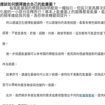
應該如何選擇適合自己的能量圖？
    每張能量圖的標題與說明都是一種指引，但這只是高層次
化圖的一小部分詮釋而已！基本上能量圖上的圖像都是能量，能
的頻率連結與共振，為你帶來轉變與提升。
    所以建議您在選擇能量圖時，可以跟著你的直覺挑選，看看有哪些圖有讓
感覺，不
管是喜悅、悲傷、感動、共振、啟發等都好，這些都有可能是你當
題！
    進一步挑選能量圖可以參考圖的標題及說明，進而與你想處理面對的議題
序及挑選。
    如果許可，建議在最後你可以至少挑選一張特別不喜歡的能量圖，因為這
是可以帶給
你最多啟發與改變的一張圖。
    此外，我們將許多朋友應用的需求或應用整理出不同的
，提供
能量圖套組