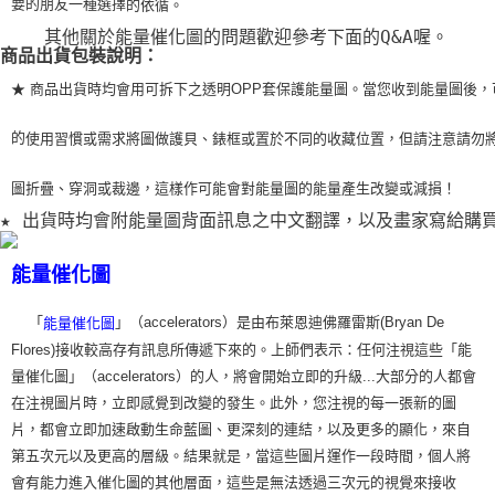
要的朋友一種選擇
的依循。
    其他關於能量催化圖的問題歡迎參考下面的Q&A喔。
商品出貨包裝說明：
★ 商品出貨時均會用可拆下之透明OPP套保護能量圖。當您收到能量圖後，
的
使用習
慣或需求將圖做護貝、錶框或置於不同的收藏位置，但請注意請勿
圖折疊、穿洞或裁
邊，這樣作可能會對能量圖的能量產生改變或減損！
★ 出貨時均會附能量圖背面訊息之中文翻譯，以及畫家寫給購
能量催化圖
「
」（accelerators）是由布萊恩迪佛羅雷斯(Bryan De
能量催化圖
Flores)接收較高存有訊息所傳遞下來的。上師們表示：任何注視這些「能
量催化圖」（accelerators）的人，將會開始立即的升級...大部分的人都會
在注視圖片時，立即感覺到改變的發生。此外，您注視的每一張新的圖
片，都會立即加速啟動生命藍圖、更深刻的連結，以及更多的顯化，來自
第五次元以及更高的層級。結果就是，當這些圖片運作一段時間，個人將
會有能力進入催化圖的其他層面，這些是無法透過三次元的視覺來接收