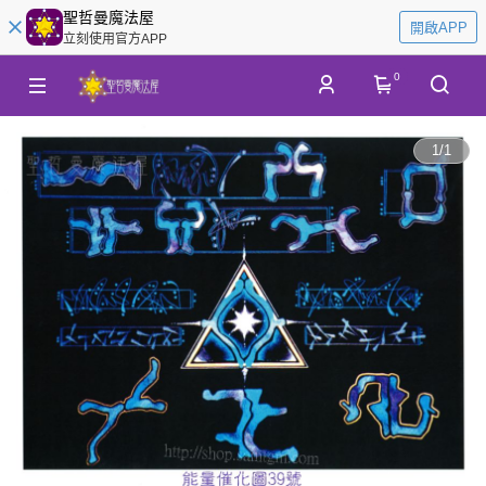
聖哲曼魔法屋
開啟APP
立刻使用官方APP
0
1
/
1