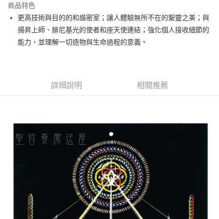
商品特色
Apple Pay
更高技術與目的的和諧密室；讓人體驗無所不在的聖靈之美；與
揚昇上師、腓尼基光的使者和座天使連結；強化個人接收細節的
街口支付
能力，並理解一切造物與生命過程的意義。
悠遊付
ATM付款
詳細說明
相關推薦
運送方式
全家取貨付款
每筆NT$80，滿NT$3,000(含以上)免運費
7-11取貨付款
每筆NT$80，滿NT$3,000(含以上)免運費
賣家宅配幫您送（台灣）
每筆NT$80，滿NT$3,000(含以上)免運費
郵局幫你送（離島）
每筆NT$80，滿NT$3,000(含以上)免運費