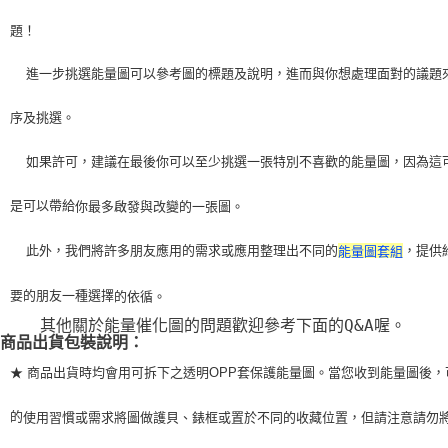
題！
    進一步挑選能量圖可以參考圖的標題及說明，進而與你想處理面對的議題
序及挑選。
    如果許可，建議在最後你可以至少挑選一張特別不喜歡的能量圖，因為這
是可以帶給
你最多啟發與改變的一張圖。
    此外，我們將許多朋友應用的需求或應用整理出不同的
，提供
能量圖套組
要的朋友一種選擇
的依循。
    其他關於能量催化圖的問題歡迎參考下面的Q&A喔。
商品出貨包裝說明：
★ 商品出貨時均會用可拆下之透明OPP套保護能量圖。當您收到能量圖後，
的
使用習
慣或需求將圖做護貝、錶框或置於不同的收藏位置，但請注意請勿