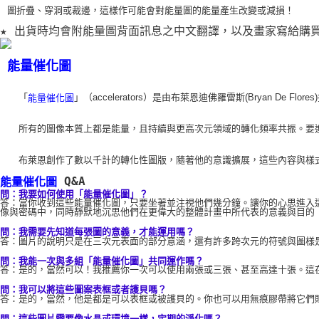
圖折疊、穿洞或裁
邊，這樣作可能會對能量圖的能量產生改變或減損！
★ 出貨時均會附能量圖背面訊息之中文翻譯，以及畫家寫給購
能量催化圖
    「
」（accelerators）是由布萊恩迪佛羅雷斯(Br
能量催化圖
    所有的圖像本質上都是能量，且持續與更高次元領域的轉化頻率共振
    布萊恩創作了數以千計的轉化性圖版，隨著他的意識擴展，這些內容
 Q&A 
能量催化圖
問：我要如何使用「能量催化圖」？ 
答：當你收到這些能量催化圖，只要坐著並注視他們幾分鐘。讓你的心思進入
像與密碼中，同時靜默地沉思他們在更偉大的整體計畫中所代表的意義與目的
問：我需要先知道每張圖的意義，才能運用嗎？
答：圖片的說明只是在三次元表面的部分意涵，還有許多跨次元的符號與圖樣
問：我能一次與多組「能量催化圖」共同運作嗎？ 
答：是的，當然可以！我推薦你一次可以使用兩張或三張、甚至高達十張。這在
問：我可以將這些圖案表框或者護貝嗎？ 
答：是的，當然，他是都是可以表框或被護貝的。你也可以用無痕膠帶將它們
問：這些圖片需要像水晶或環境一樣，定期的淨化嗎？