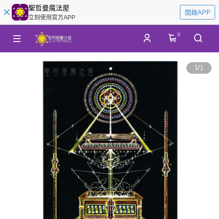
聖哲曼魔法屋
開啟APP
立刻使用官方APP
0
1
/
1