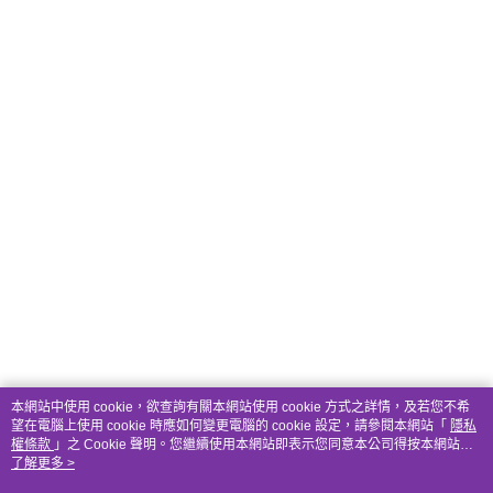
本網站中使用 cookie，欲查詢有關本網站使用 cookie 方式之詳情，及若您不希
望在電腦上使用 cookie 時應如何變更電腦的 cookie 設定，請參閱本網站「
隱私
權條款
」之 Cookie 聲明。您繼續使用本網站即表示您同意本公司得按本網站使
用條款之 Cookie 聲明使用 cookie。
了解更多 >