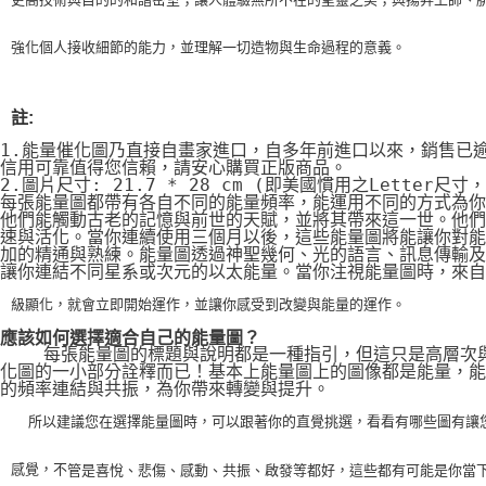
強化個人接收細節的能力，並理解一切造物與生命過程的意義。
註:
1.能量催化圖乃直接自畫家進口，自多年前進口以來，銷售已
信用可靠值得您信賴，請安心購買正版商品。
2.圖片尺寸: 21.7 * 28 cm (即美國慣用之Letter尺寸
每張能量圖都帶有各自不同的能量頻率，能運用不同的方式為你
他們能觸動古老的記憶與前世的天賦，並將其帶來這一世。他們
速與活化。當你連續使用三個月以後，這些能量圖將能讓你對能
加的精通與熟練。能量圖透過神聖幾何、光的語言、訊息傳輸及
讓你連結不同星系或次元的以太能量。當你注視能量圖時，來自
級顯化，就會立即開始運作，並讓你感受到改變與能量的運作。
應該如何選擇適合自己的能量圖？
    每張能量圖的標題與說明都是一種指引，但這只是高層次
化圖的一小部分詮釋而已！基本上能量圖上的圖像都是能量，能
的頻率連結與共振，為你帶來轉變與提升。
    所以建議您在選擇能量圖時，可以跟著你的直覺挑選，看看有哪些圖有讓
感覺，不
管是喜悅、悲傷、感動、共振、啟發等都好，這些都有可能是你當