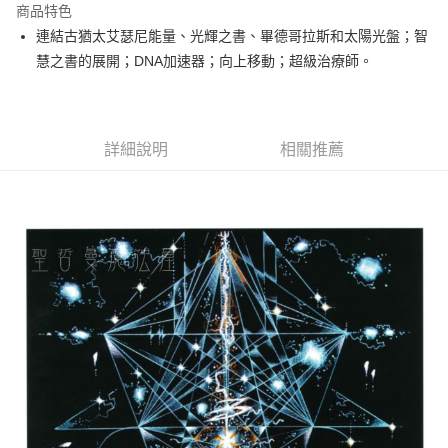
商品特色
Apple Pay
連結古猶太艾瑟尼能量、光輝之書、畢德哥拉斯和太陽光盤；智
慧之書的展開；DNA加速器；向上移動；超級治療師。
街口支付
悠遊付
ATM付款
詳細說明
相關推薦
運送方式
全家取貨付款
每筆NT$80，滿NT$3,000(含以上)免運費
7-11取貨付款
每筆NT$80，滿NT$3,000(含以上)免運費
賣家宅配幫您送（台灣）
每筆NT$80，滿NT$3,000(含以上)免運費
郵局幫你送（離島）
每筆NT$80，滿NT$3,000(含以上)免運費