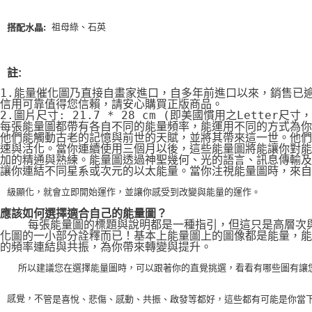
  祖母綠、石英
搭配水晶:
註:
1.能量催化圖乃直接自畫家進口，自多年前進口以來，銷售已
信用可靠值得您信賴，請安心購買正版商品。
2.圖片尺寸: 21.7 * 28 cm (即美國慣用之Letter尺寸
每張能量圖都帶有各自不同的能量頻率，能運用不同的方式為你
他們能觸動古老的記憶與前世的天賦，並將其帶來這一世。他們
速與活化。當你連續使用三個月以後，這些能量圖將能讓你對能
加的精通與熟練。能量圖透過神聖幾何、光的語言、訊息傳輸及
讓你連結不同星系或次元的以太能量。當你注視能量圖時，來自
級顯化，就會立即開始運作，並讓你感受到改變與能量的運作。
應該如何選擇適合自己的能量圖？
    每張能量圖的標題與說明都是一種指引，但這只是高層次
化圖的一小部分詮釋而已！基本上能量圖上的圖像都是能量，能
的頻率連結與共振，為你帶來轉變與提升。
    所以建議您在選擇能量圖時，可以跟著你的直覺挑選，看看有哪些圖有讓
感覺，不
管是喜悅、悲傷、感動、共振、啟發等都好，這些都有可能是你當