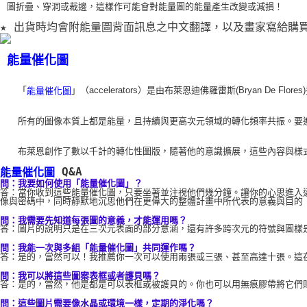
圖折疊、穿洞或裁
邊，這樣作可能會對能量圖的能量產生改變或減損！
★ 出貨時均會附能量圖背面訊息之中文翻譯，以及畫家寫給購
能量催化圖
    「
」（accelerators）是由布萊恩迪佛羅雷斯(Br
能量催化圖
    所有的圖像本質上都是能量，且持續與更高次元領域的轉化頻率共振
    布萊恩創作了數以千計的轉化性圖版，隨著他的意識擴展，這些內容
 Q&A 
能量催化圖
問：我要如何使用「能量催化圖」？ 
答：當你收到這些能量催化圖，只要坐著並注視他們幾分鐘。讓你的心思進入
像與密碼中，同時靜默地沉思他們在更偉大的整體計畫中所代表的意義與目的
問：我需要先知道每張圖的意義，才能運用嗎？
答：圖片的說明只是在三次元表面的部分意涵，還有許多跨次元的符號與圖樣
問：我能一次與多組「能量催化圖」共同運作嗎？ 
答：是的，當然可以！我推薦你一次可以使用兩張或三張、甚至高達十張。這在
問：我可以將這些圖案表框或者護貝嗎？ 
答：是的，當然，他是都是可以表框或被護貝的。你也可以用無痕膠帶將它們
問：這些圖片需要像水晶或環境一樣，定期的淨化嗎？