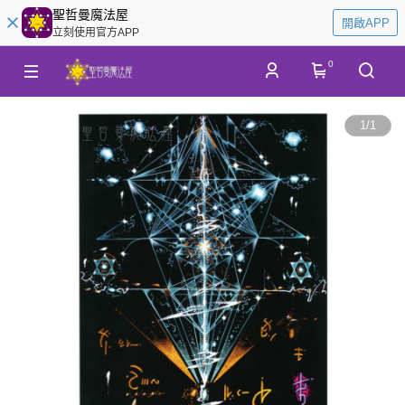
聖哲曼魔法屋
開啟APP
立刻使用官方APP
0
1
/
1