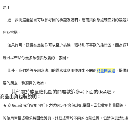
題！
    進一步挑選能量圖可以參考圖的標題及說明，進而與你想處理面對的議題
序及挑選。
    如果許可，建議在最後你可以至少挑選一張特別不喜歡的能量圖，因為這
是可以帶給
你最多啟發與改變的一張圖。
    此外，我們將許多朋友應用的需求或應用整理出不同的
，提供
能量圖套組
要的朋友一種選擇
的依循。
    其他關於能量催化圖的問題歡迎參考下面的Q&A喔。
商品出貨包裝說明：
★ 商品出貨時均會用可拆下之透明OPP套保護能量圖。當您收到能量圖後，
的
使用習
慣或需求將圖做護貝、錶框或置於不同的收藏位置，但請注意請勿