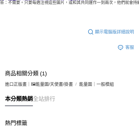
答：不需要。只要每週注視這些圖片，或和其共同運作一到兩次，他們就會持
顯示電腦版詳細說明
客服
商品相關分類 (1)
進口正版畫｜🖼️能量圖/天使畫/掛畫
能量圖｜一般模組
本分類熱銷
全站排行
熱門標籤