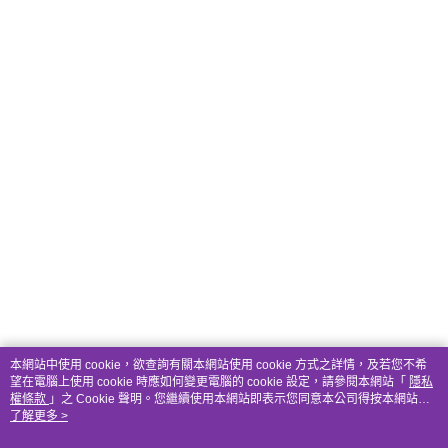
本網站中使用 cookie，欲查詢有關本網站使用 cookie 方式之詳情，及若您不希
望在電腦上使用 cookie 時應如何變更電腦的 cookie 設定，請參閱本網站「
隱私
權條款
」之 Cookie 聲明。您繼續使用本網站即表示您同意本公司得按本網站使
用條款之 Cookie 聲明使用 cookie。
了解更多 >