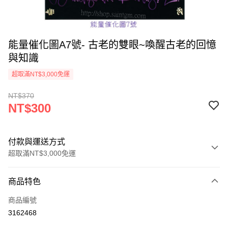
能量催化圖A7號- 古老的雙眼~喚醒古老的回憶
與知識
超取滿NT$3,000免運
NT$370
NT$300
付款與運送方式
超取滿NT$3,000免運
付款方式
商品特色
信用卡一次付款
商品編號
超商取貨付款
3162468
LINE Pay