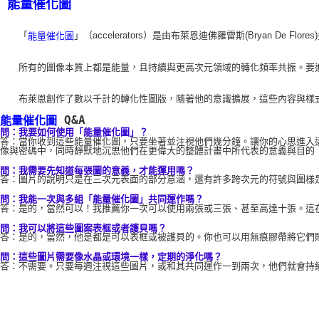
能量催化圖
    「
」（accelerators）是由布萊恩迪佛羅雷斯(Br
能量催化圖
    所有的圖像本質上都是能量，且持續與更高次元領域的轉化頻率共振
    布萊恩創作了數以千計的轉化性圖版，隨著他的意識擴展，這些內容
 Q&A 
能量催化圖
問：我要如何使用「能量催化圖」？ 
答：當你收到這些能量催化圖，只要坐著並注視他們幾分鐘。讓你的心思進入
像與密碼中，同時靜默地沉思他們在更偉大的整體計畫中所代表的意義與目的
問：我需要先知道每張圖的意義，才能運用嗎？
答：圖片的說明只是在三次元表面的部分意涵，還有許多跨次元的符號與圖樣
問：我能一次與多組「能量催化圖」共同運作嗎？ 
答：是的，當然可以！我推薦你一次可以使用兩張或三張、甚至高達十張。這在
問：我可以將這些圖案表框或者護貝嗎？ 
答：是的，當然，他是都是可以表框或被護貝的。你也可以用無痕膠帶將它們
問：這些圖片需要像水晶或環境一樣，定期的淨化嗎？
答：不需要。只要每週注視這些圖片，或和其共同運作一到兩次，他們就會持