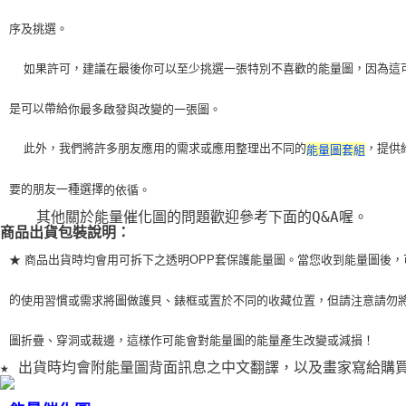
序及挑選。
    如果許可，建議在最後你可以至少挑選一張特別不喜歡的能量圖，因為這
是可以帶給
你最多啟發與改變的一張圖。
    此外，我們將許多朋友應用的需求或應用整理出不同的
，提供
能量圖套組
要的朋友一種選擇
的依循。
    其他關於能量催化圖的問題歡迎參考下面的Q&A喔。
商品出貨包裝說明：
★ 商品出貨時均會用可拆下之透明OPP套保護能量圖。當您收到能量圖後，
的
使用習
慣或需求將圖做護貝、錶框或置於不同的收藏位置，但請注意請勿
圖折疊、穿洞或裁
邊，這樣作可能會對能量圖的能量產生改變或減損！
★ 出貨時均會附能量圖背面訊息之中文翻譯，以及畫家寫給購