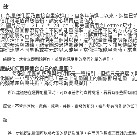
註:
1.能量催化圖乃直接自畫家進口，自多年前進口以來，銷售已
信用可靠值得您信賴，請安心購買正版商品。
2.圖片尺寸: 21.7 * 28 cm (即美國慣用之Letter尺寸
每張能量圖都帶有各自不同的能量頻率，能運用不同的方式為你
他們能觸動古老的記憶與前世的天賦，並將其帶來這一世。他們
速與活化。當你連續使用三個月以後，這些能量圖將能讓你對能
加的精通與熟練。能量圖透過神聖幾何、光的語言、訊息傳輸及
讓你連結不同星系或次元的以太能量。當你注視能量圖時，來自
級顯化，就會立即開始運作，並讓你感受到改變與能量的運作。
應該如何選擇適合自己的能量圖？
    每張能量圖的標題與說明都是一種指引，但這只是高層次
化圖的一小部分詮釋而已！基本上能量圖上的圖像都是能量，能
的頻率連結與共振，為你帶來轉變與提升。
    所以建議您在選擇能量圖時，可以跟著你的直覺挑選，看看有哪些圖有讓
感覺，不
管是喜悅、悲傷、感動、共振、啟發等都好，這些都有可能是你當
題！
    進一步挑選能量圖可以參考圖的標題及說明，進而與你想處理面對的議題