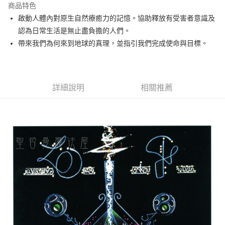
商品特色
Apple Pay
啟動人體內對原生自然療癒力的記憶。協助釋放有受害者意識及
認為日常生活是無止盡負擔的人們。
街口支付
帶來我們為何來到地球的真理，並指引我們完成使命與目標。
悠遊付
ATM付款
詳細說明
相關推薦
運送方式
全家取貨付款
每筆NT$80，滿NT$3,000(含以上)免運費
7-11取貨付款
每筆NT$80，滿NT$3,000(含以上)免運費
賣家宅配幫您送（台灣）
每筆NT$80，滿NT$3,000(含以上)免運費
郵局幫你送（離島）
每筆NT$80，滿NT$3,000(含以上)免運費