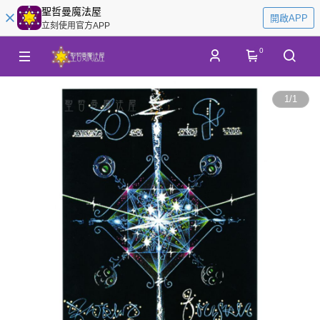
聖哲曼魔法屋
開啟APP
立刻使用官方APP
0
1
/
1