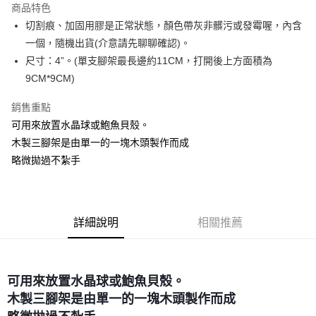
商品特色
Apple Pay
切割痕、加固用膠是正常狀態，顏色帶灰非髒污或發霉喔，內含
一個，隨機出貨(介意請先聊聊確認)。
街口支付
尺寸：4”。(單支腳架最長邊約11CM，打開後上方面積為
悠遊付
9CM*9CM)
ATM付款
銷售重點
可用來放置水晶球或鮑魚貝殼。
運送方式
木製三腳架是由單一的一塊木頭製作而成
全家取貨付款
略微拋過不紮手
每筆NT$80，滿NT$3,000(含以上)免運費
7-11取貨付款
每筆NT$80，滿NT$3,000(含以上)免運費
詳細說明
相關推薦
賣家宅配幫您送（台灣）
每筆NT$80，滿NT$3,000(含以上)免運費
可用來放置水晶球或鮑魚貝殼。
郵局幫你送（離島）
木製三腳架是由單一的一塊木頭製作而成
每筆NT$80，滿NT$3,000(含以上)免運費