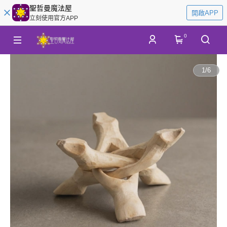
聖哲曼魔法屋
開啟APP
立刻使用官方APP
0
1
/
6