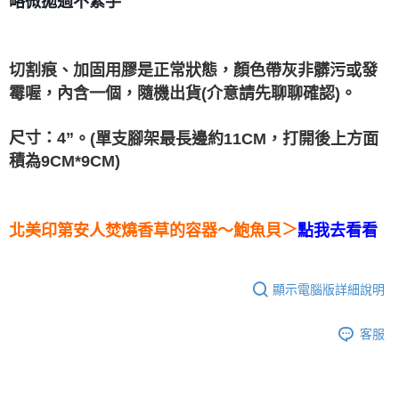
略微拋過不紮手
付款後門市自取
免運費
切割痕、加固用膠是正常狀態，
顏色帶灰非髒污或發
霉喔，內含一個，隨機出貨(介意請先聊聊確認)。
尺寸：4”
。(
單支腳架最長邊約11CM，打開後上方面
積為9CM*9CM)
＞
北美印第安人焚燒香草的容器～
鮑魚貝
點我去看看
顯示電腦版詳細說明
客服