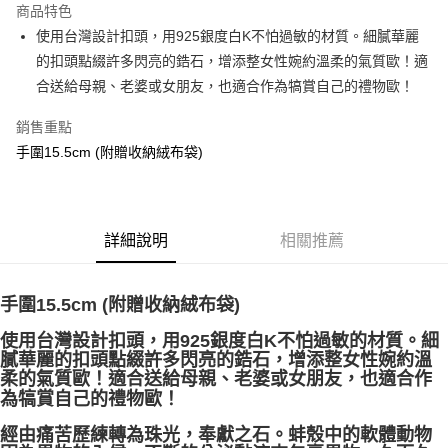
商品特色
Apple Pay
使用台灣設計扣頭，用925銀度白K不怕過敏的材質。細膩華麗
的扣頭點綴許多閃亮的鋯石，增添整女性婉約溫柔的氣質歐！適
街口支付
合送給母親、老婆或女朋友，也適合作為犒賞自己的禮物歐！
悠遊付
銷售重點
ATM付款
手圍15.5cm (附贈收納絨布袋)
運送方式
全家取貨付款
詳細說明
相關推薦
每筆NT$80，滿NT$3,000(含以上)免運費
7-11取貨付款
手圍15.5cm (附贈收納絨布袋)
每筆NT$80，滿NT$3,000(含以上)免運費
使用台灣設計扣頭，用925銀度白K不怕過敏的材質。細
賣家宅配幫您送（台灣）
膩華麗的扣頭點綴許多閃亮的鋯石，增添整女性婉約溫
柔的氣質歐！適合送給母親、老婆或女朋友，也適合作
每筆NT$80，滿NT$3,000(含以上)免運費
為犒賞自己的禮物歐！
郵局幫你送（離島）
經由痛苦歷練轉為珠光，奉獻之石。蚌殼中的軟體動物
每筆NT$80，滿NT$3,000(含以上)免運費