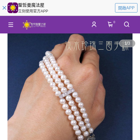
聖哲曼魔法屋
開啟APP
立刻使用官方APP
0
1
/
3