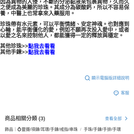
因為異物的入侵，不斷的分泌黏液來包裹異物，久而久
之便成為美麗的珍珠。其成分為碳酸鈣，所以不容易保
付款後門市自取
養，中醫上也常拿來入藥服用。
免運費
珍珠帶有水元素，可以平衡情緒、安定神魂。也對應到
心輪，能平衡僵化的愛，例如不願再次投入愛中，或者
以愛之名來控制他人，都能獲得一定的釋放與穩定。
其他珍珠>>
點我去看看
其他手鍊>>
點我去看看
顯示電腦版詳細說明
客服
商品相關分類 (3)
查看全部
飾品｜💍靈擺/項鍊/耳環/手鍊/戒指/串珠
手珠/手鍊/手排/手環