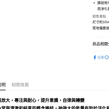
據說祂
運送方式
而淨化
全家取貨
銷售重點
每筆NT$8
尺寸約10x
質地偏脆
7-11取貨
每筆NT$8
商品相關分
賣家宅配
每筆NT$8
礦石｜🌈
分享
郵局幫你
❄晶系❄
每筆NT$8
礦石｜晶簇
付款後門
免運費
說明
相關推薦
與放大，專注與耐心，提升意識，自律與轉變
色常與清澈和純真的概念連結，祂強大的能量有助於活化