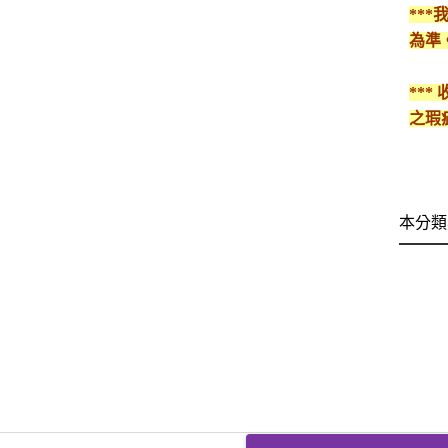
**
為準
**
之瑕
本分類