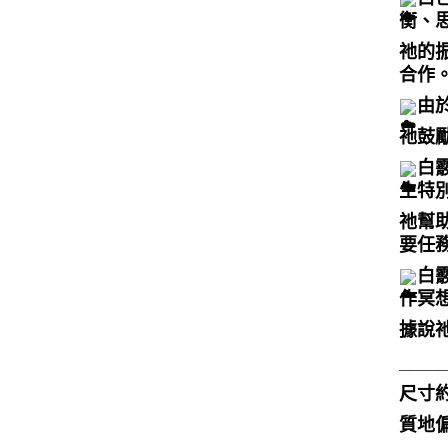
衡、
祂的
合作
由
祂鼓勵
白
生特
祂幫
要任
白
作冥
據說
____
尺寸約
質地