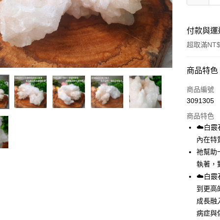
付款與運
超取滿NT$
付款方式
商品特色
信用卡一
商品編號
3091305
超商取貨
商品特色
LINE Pay
☁️白
內在特
Apple Pay
祂幫助
街口支付
執著，
☁️白
悠遊付
到更高
ATM付款
成長融
病症與