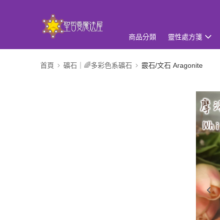
商品分類
靈性處方箋
首頁
礦石｜🌈多彩色系礦石
霰石/文石 Aragonite