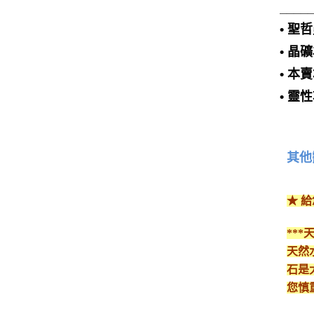
____
• 
• 
• 
• 
其他
★ 
**
天然
石是
您慎