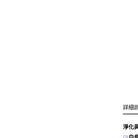
詳細
淨化
白