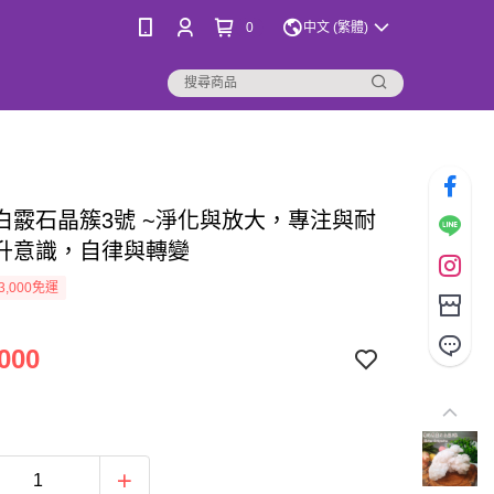
0
中文 (繁體)
白霰石晶簇3號 ~淨化與放大，專注與耐
升意識，自律與轉變
3,000免運
000