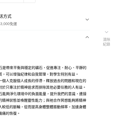
送方式
3,000免運
清除
紀錄
次付款
付款
霰石是帶來平衡與穩定的礦石，促進專注、耐心、平靜的
質，可以增強紀律和自我管理，對學生特別有益。
一個人克服個人成長的停滯，釋放過去的問題和現在的
對於只專注於精神追求而排除其他必要任務的人有益。
霰石能夠淨化環境中的負面能量，提升我們的意識，連接
的精神狀態並喚醒靈性能力；與祂合作冥想能夠將精神
入較低的脈輪，從而提高身體整體振動頻率，加速身體
傷痛的恢復。