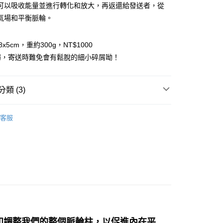
可以吸收能量並進行轉化和放大，再返還給發送者，從
氣場和平衡脈輪。
付款
0，滿NT$3,000(含以上)免運費
8x5cm，重約300g，NT$1000
弱，寄送時難免會有鬆脫的細小碎屑呦！
付款
0，滿NT$3,000(含以上)免運費
類 (3)
幫您送（台灣）
0，滿NT$3,000(含以上)免運費
多彩色系礦石
霰石/文石 Aragonite
客服
送（離島）
斜方晶系 § 療癒
0，滿NT$3,000(含以上)免運費
/晶柱/骨幹
其他晶簇
市自取
和調整我們的整個脈輪柱，以促進內在平