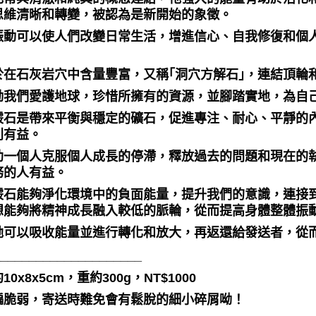
思維清晰和轉變，被認為是新開始的象徵。
振動可以使人們改變日常生活，增進信心、自我修復和個
。
於在石灰岩穴中含量豐富，又稱｢洞穴方解石｣，連結頂輪
我們愛護地球，珍惜所擁有的資源，並腳踏實地，為自己及Mo
霰石是帶來平衡與穩定的礦石，促進專注、耐心、平靜的
別有益。
助一個人克服個人成長的停滯，釋放過去的問題和現在的
務的人有益。
霰石能夠淨化環境中的負面能量，提升我們的意識，連接
想能夠將精神成長融入較低的脈輪，從而提高身體整體振
祂可以吸收能量並進行轉化和放大，再返還給發送者，從
_____________________
10x8x5cm，重約300g，NT$1000
偏脆弱，寄送時難免會有鬆脫的細小碎屑呦！