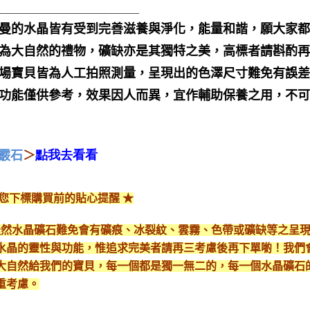
_____________________
聖哲曼的水晶皆有受到完善滋養與淨化，能量和諧，願大家
晶礦為大自然的禮物，礦缺亦是其獨特之美，高標者請斟酌再
本賣場寶貝皆為人工拍照測量，呈現出的色澤尺寸難免有誤
靈性功能僅供參考，效果因人而異，宜作輔助保養之用，不
霰石
＞
點我去看看
給您下標購買前的貼心提醒 ★
*天然水晶礦石難免會有礦痕、冰裂紋、雲霧、色帶或礦缺等之呈
水晶的靈性與功能，惟追求完美者請再三考慮後再下單喲！我們
大自然給我們的寶貝，每一個都是獨一無二的，每一個水晶礦石
重考慮。