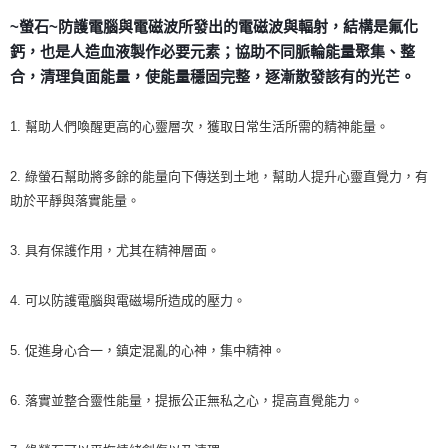
~螢石~防護電腦與電磁波所發出的電磁波與輻射，結構是氟化
付款後門市自取
鈣，也是人造血液製作必要元素；協助不同脈輪能量聚集、整
免運費
合，清理負面能量，使能量穩固完整，逐漸散發該有的光芒。
1. 幫助人們喚醒更高的心靈層次，獲取日常生活所需的精神能量。
2. 綠螢石幫助將多餘的能量向下傳送到土地，幫助人提升心靈直覺力，有
助於平靜與落實能量。
3. 具有保護作用，尤其在精神層面。
4. 可以防護電腦與電磁場所造成的壓力。
5. 促進身心合一，鎮定混亂的心神，集中精神。
6. 落實並整合靈性能量，提振公正無私之心，提高直覺能力。