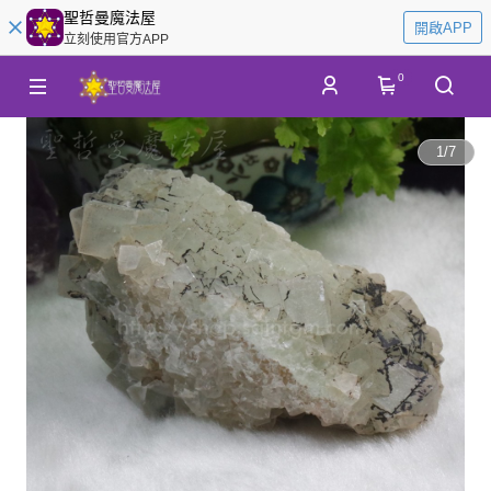
聖哲曼魔法屋
開啟APP
立刻使用官方APP
0
1
/
7