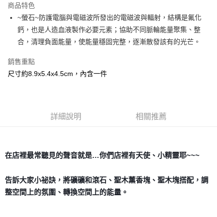
商品特色
Apple Pay
~螢石~防護電腦與電磁波所發出的電磁波與輻射，結構是氟化
鈣，也是人造血液製作必要元素；協助不同脈輪能量聚集、整
街口支付
合，清理負面能量，使能量穩固完整，逐漸散發該有的光芒。
悠遊付
銷售重點
ATM付款
尺寸約8.9x5.4x4.5cm，內含一件
運送方式
全家取貨付款
詳細說明
相關推薦
每筆NT$80，滿NT$3,000(含以上)免運費
7-11取貨付款
每筆NT$80，滿NT$3,000(含以上)免運費
在店裡最常聽見的聲音就是…你們店裡有天使、小精靈耶~~~
賣家宅配幫您送（台灣）
告訴大家小祕訣，將礦礦和滾石、聖木薰香塊、聖木塊搭配，調
每筆NT$80，滿NT$3,000(含以上)免運費
整空間上的氛圍、轉換空間上的能量。
郵局幫你送（離島）
每筆NT$80，滿NT$3,000(含以上)免運費