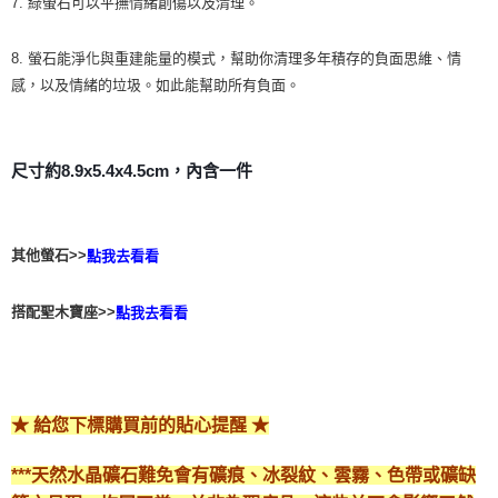
7. 綠螢石可以平撫情緒創傷以及清理。
8. 螢石能淨化與重建能量的模式，幫助你清理多年積存的負面思維、情
感，以及情緒的垃圾。如此能幫助所有負面。
尺寸約8.9x5.4x4.5cm，內含一件
其他螢石>>
點我去看看
搭配聖木寶座>>
點我去看看
★ 給您下標購買前的貼心提醒 ★
***天然水晶礦石難免會有礦痕、冰裂紋、雲霧、色帶或礦缺