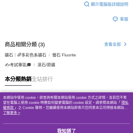
顯示電腦版詳細說明
客服
商品相關分類 (3)
查看全部
礦石｜🌈多彩色系礦石
螢石 Fluorite
✍️考試專區🎓
滾石/原礦
本分類熱銷
全站排行
本網站中使用 cookie，欲查詢有關本網站使用 cookie 方式之詳情，及若您不希
熱門標籤
望在電腦上使用 cookie 時應如何變更電腦的 cookie 設定，請參閱本網站「
隱私
權條款
」之 Cookie 聲明。您繼續使用本網站即表示您同意本公司得按本網站使
用條款之 Cookie 聲明使用 cookie。
了解更多 >
我知道了