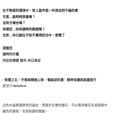
付款後門市自取
在不熟悉的環境中，穿上盔甲是一件再自然不過的事
免運費
可是…能時時穿著嗎？
沒有分場合嗎？
你確定…你有適時的敞開嗎？
也許…你已經在不知不覺得狀況中，習慣了
提醒您
適時的外露
內在的清透 發光 本已具足
~智慧之石、平衡與精進心智、電磁波防護、精神保護與能量提升
尺寸:7.4x4x4cm
白色水晶裹著綠色的晶柱，表面共生雙色螢石，可以看到螢石生長過程中
變色的過程，形成有趣的圈圈。