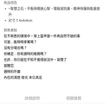
商品特色
Apple Pay
~智慧之石、平衡與精進心智、電磁波防護、精神保護與能量提
升
街口支付
尺寸:7.4x4x4cm
悠遊付
銷售重點
ATM付款
在不熟悉的環境中，穿上盔甲是一件再自然不過的事
可是…能時時穿著嗎？
運送方式
沒有分場合嗎？
全家取貨付款
你確定…你有適時的敞開嗎？
每筆NT$80，滿NT$3,000(含以上)免運費
也許…你已經在不知不覺得狀況中，習慣了
提醒您
7-11取貨付款
適時的外露
每筆NT$80，滿NT$3,000(含以上)免運費
內在的清透 發光 本已具足
賣家宅配幫您送（台灣）
每筆NT$80，滿NT$3,000(含以上)免運費
詳細說明
相關推薦
郵局幫你送（離島）
每筆NT$80，滿NT$3,000(含以上)免運費