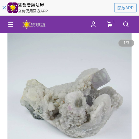
聖哲曼魔法屋
開啟APP
立刻使用官方APP
0
1
/
3