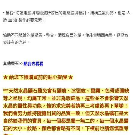
~螢石~防護電腦與電磁波所發出的電磁波與輻射，結構是氟化鈣，也是 人
造 血 液 製作必要元素；
協助不同脈輪能量聚集、整合，清理負面能量，使能量穩固完整，逐漸散
發該有的光芒。
其他螢石>>
點我去看看
★ 給您下標購買前的貼心提醒 ★
***天然水晶礦石難免會有礦痕、冰裂紋、雲霧、色帶或礦缺
等之呈現，均屬正常，並非為瑕疵品，這些並不會影響天然
水晶的靈性與功能，惟追求完美者請再三考慮後再下單喲！
我們會努力維持隨機出貨的品質一致，但天然水晶礦石是大
自然給我們的寶貝，每一個都是獨一無二的，每一個水晶礦
石的大小、紋路、顏色都會略有不同，下標前也請您慎重考