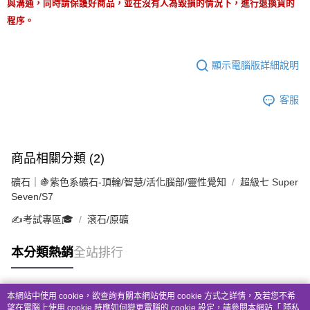
與溝通，同時請保護好商品，並在沒有人為毀損的情況下，進行退換貨的
程序。
顯示電腦版詳細說明
客服
商品相關分類 (2)
礦石｜🍇紫色系礦石-頂輪/智慧/活化腦部/靈性覺知
超級七 Super
Seven/S7
✍️考試專區🎓
滾石/原礦
本分類熱銷
全站排行
本網站中使用 cookie，欲查詢有關本網站使用 cookie 方式之詳情，及若您不希
熱門標籤
望在電腦上使用 cookie 時應如何變更電腦的 cookie 設定，請參閱本網站「
隱私