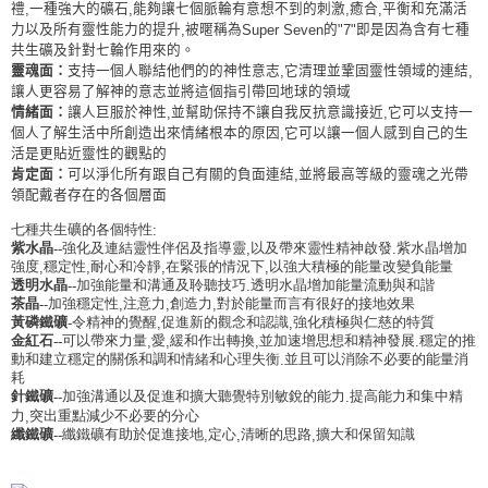
付款後門市自取
禮
一種強大的礦石
能夠讓七個脈輪有意想不到的刺激
癒合
平衡和充滿活
,
,
,
,
力以及所有靈性能力的提升
被暱稱為
的
即是因為含有七種
,
Super Seven
"7"
免運費
共生礦及針對七輪作用來的。
靈魂面：
支持一個人聯結他們的的神性意志
它清理並鞏固靈性領域的連結
,
,
讓人更容易了解神的意志並將這個指引帶回地球的領域
情緒面：
讓人巨服於神性
並幫助保持不讓自我反抗意識接近
它可以支持一
,
,
個人了解生活中所創造出來情緒根本的原因
它可以讓一個人感到自己的生
,
活是更貼近靈性的觀點的
肯定面：
可以淨化所有跟自己有關的負面連結
並將最高等級的靈魂之光帶
,
領配戴者存在的各個層面
七種共生礦的各個特性
:
紫水晶
強化及連結靈性伴侶及指導靈
以及帶來靈性精神啟發
紫水晶增加
,
.
--
強度
穩定性
耐心和冷靜
在緊張的情況下
以強大積極的能量改變負能量
,
,
,
,
透明水晶
加強能量和溝通及聆聽技巧
透明水晶增加能量流動與和諧
.
--
茶晶
加強穩定性
注意力
創造力
對於能量而言有很好的接地效果
,
,
,
--
黃磷鐵礦
令精神的覺醒
促進新的觀念和認識
強化積極與仁慈的特質
,
,
-
金紅石
可以帶來力量
愛
緩和作出轉換
並加速增思想和精神發展
穩定的推
,
,
,
.
--
動和建立穩定的關係和調和情緒和心理失衡
並且可以消除不必要的能量消
.
耗
針鐵礦
加強溝通以及促進和擴大聽覺特別敏銳的能力
提高能力和集中精
.
--
力
突出重點減少不必要的分心
,
纖鐵礦
纖鐵礦有助於促進接地
定心
清晰的思路
擴大和保留知識
,
,
,
--