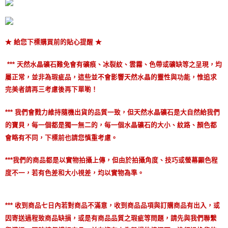
★ 給您下標購買前的貼心提醒 ★
*** 天然水晶礦石難免會有礦痕、冰裂紋、雲霧、色帶或礦缺等之呈現，均
屬正常，並非為瑕疵品，這些並不會影響天然水晶的靈性與功能，惟追求
完美者請再三考慮後再下單喲！
*** 我們會戮力維持隨機出貨的品質一致，但天然水晶礦石是大自然給我們
的寶貝，每一個都是獨一無二的，每一個水晶礦石的大小、紋路、顏色都
會略有不同，下標前也請您慎重考慮。
***我們的商品都是以實物拍攝上傳，但由於拍攝角度、技巧或螢幕顯色程
度不一，若有色差和大小視差，均以實物為準。
*** 收到商品七日內若對商品不滿意，收到商品品項與訂購商品有出入，或
因寄送過程致商品缺損，或是有商品品質之瑕疵等問題，請先與我們聯繫