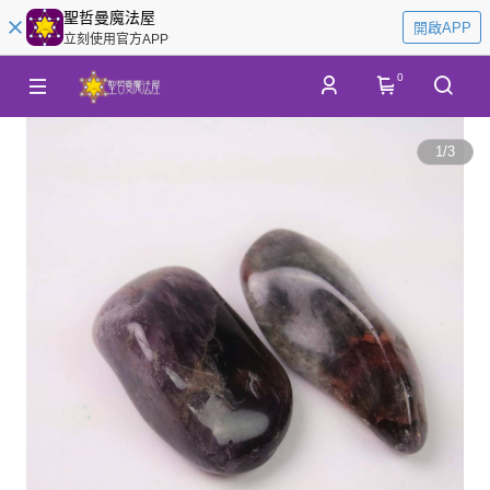
聖哲曼魔法屋
開啟APP
立刻使用官方APP
0
1
/
3