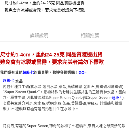
Apple Pay
尺寸約1-4cm，重約24-25克 同品質隨機出貨
難免會有冰裂或雲霧，要求完美者請勿下標歐
街口支付
悠遊付
ATM付款
詳細說明
相關推薦
運送方式
尺寸約1-4cm，重約24-25克 同品質隨機出貨
全家取貨付款
難免會有冰裂或雲霧，要求完美者請勿下標歐
每筆NT$80，滿NT$3,000(含以上)免運費
我們還有其他
的寶貝喲，歡迎參觀選購！
超級七
GO~
7-11取貨付款
超級七
水晶
每筆NT$80，滿NT$3,000(含以上)免運費
內包七種共生礦
紫水晶
透明水晶
茶晶
黃磷鐵礦
金紅石
針鐵礦和纖鐵礦
(
,
,
,
,
,
)
"Super Seven Quartz"
，是極特殊的七種共生礦共生的三輪骨幹水晶，因內
賣家宅配幫您送（台灣）
含七種共生礦
因此被暱稱為
或
Super Seven--
7
),
超級
,
Super Seven Quartz(
每筆NT$80，滿NT$3,000(含以上)免運費
七種共生礦分別是
紫水晶
透明水晶
茶晶
黃磷鐵礦
金紅石
針鐵礦和纖鐵
:
,
,
,
,
,
礦
此七種礦以有極有趣的形態共生在水晶中。
,
郵局幫你送（離島）
每筆NT$80，滿NT$3,000(含以上)免運費
特別的
有趣的
神奇的融和了七種礦石
來自大地之母美妙的獻
,
Super Seven,
,