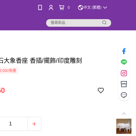
0
中文 (繁體)
石大象香座 香插/擺飾/印度雕刻
3,000免運
50