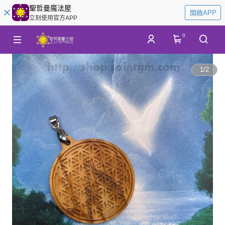
聖哲曼魔法屋
開啟APP
立刻使用官方APP
0
1
/
2