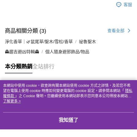
客服
商品相關分類 (3)
查看全部
淨化香草｜🌿鼠尾草/聖木/雪松/香草
祕魯聖木
👻趨吉避凶特輯👻
個人隨身避邪飾品/物品
本分類熱銷
全站排行
本網站中使用 cookie，欲查詢有關本網站使用 cookie 方式之詳情，及若您不希
熱門標籤
望在電腦上使用 cookie 時應如何變更電腦的 cookie 設定，請參閱本網站「
隱私
權條款
」之 Cookie 聲明。您繼續使用本網站即表示您同意本公司得按本網站使
用條款之 Cookie 聲明使用 cookie。
了解更多 >
我知道了