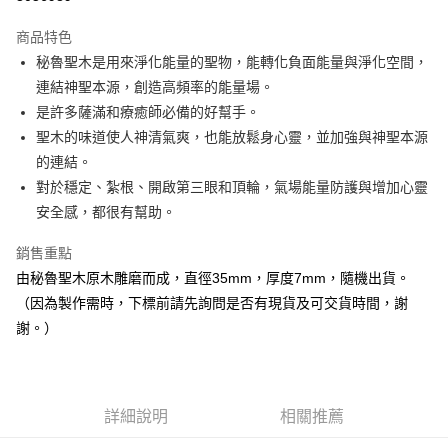
LINE Pay
商品特色
Apple Pay
秘魯聖木是用來淨化能量的聖物，能轉化負面能量與淨化空間，
連結神聖本源，創造高頻率的能量場。
街口支付
是許多薩滿和療癒師必備的好幫手。
悠遊付
聖木的味道使人神清氣爽，也能放鬆身心靈，並加強與神聖本源
的連結。
ATM付款
對於穩定、紮根、開啟第三眼和頂輪，氣場能量防護與增加心靈
安全感，都很有幫助。
運送方式
全家取貨付款
銷售重點
每筆NT$80，滿NT$3,000(含以上)免運費
由秘魯聖木原木雕磨而成，直徑35mm，厚度7mm，隨機出貨。
（因為製作需時，下標前請先詢問是否有現貨及可交貨時間，謝
7-11取貨付款
謝。）
每筆NT$80，滿NT$3,000(含以上)免運費
賣家宅配幫您送（台灣）
每筆NT$80，滿NT$3,000(含以上)免運費
詳細說明
相關推薦
郵局幫你送（離島）