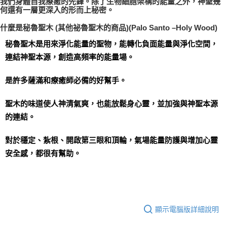
我們身體自我療癒的先鋒。除了生物細胞架構的能量之外，神聖幾
何還有一層更深入的形而上秘密。
什麼是秘魯聖木 (其他祕魯聖木的商品)(Palo Santo –Holy Wood)
秘魯聖木是用來淨化能量的聖物，能轉化負面能量與淨化空間，
連結神聖本源，創造高頻率的能量場。
是許多薩滿和療癒師必備的好幫手。   
聖木的味道使人神清氣爽，也能放鬆身心靈，並加強與神聖本源
的連結。 
對於穩定、紮根、開啟第三眼和頂輪，氣場能量防護與增加心靈
安全感，都很有幫助。
顯示電腦版詳細說明