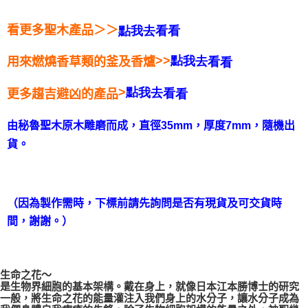
每筆NT$80，滿NT$3,000(含以上)免運費
＞＞
看更多聖木產品
點我去看看
付款後門市自取
免運費
>>
點
我
去
看
用來燃燒香草類的釜及香爐
看
>
點
我
去
看
更多趨吉避凶的產品
看
由秘魯聖木原木雕磨而成，直徑35mm，厚度7mm，隨機出
貨。
（因為製作需時，下標前請先詢問是否有現貨及可交貨時
間，謝謝。）
生命之花～
是生物界細胞的基本架構。戴在身上，就像日本江本勝博士的研究
一般，將生命之花的能量灌注入我們身上的水分子，讓水分子成為