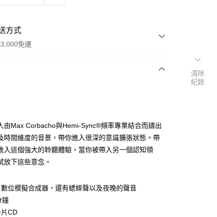
送方式
3,000免運
清除
紀錄
次付款
付款
由Max Corbacho與Hemi-Sync®頻率專業結合而譜出
及時間維度的音景，帶你進入很深的意識擴張狀態。帶
進入這個強大的聆聽體驗，當你被帶入另一個認知領
試放下這些意念。
：數位模擬合成器，還有蟋蟀聲以及夜晚的聲音
分鐘
片CD