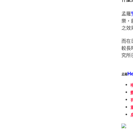
孟羅
樂，
之效
而在
較長
究所
H
孟羅