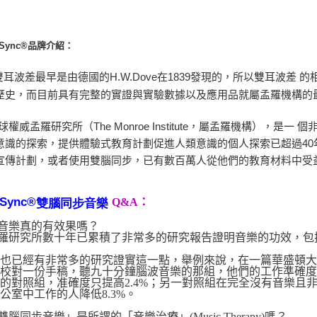
-Sync®品牌介紹：
耳波差最早是由德國的H.W.Dove在1839發現的，所以雙耳波差 
歷史，而目前具有完整的實證與實驗數據以及應用品就屬孟羅機構的
威孟羅研究所（The Monroe Institute，屬孟羅機構），是
意識的探索，提供體驗式教育計劃促進人類意識的個人探索已超過40
宣傳計劃，或者使用雙腦同步，已有數百萬人從他們的教育材料中受
-Sync®
Q&A：
雙腦同步音樂
聽音樂真的有效果嗎？
羅研究所數十年已累積了非常多的研究報告證明音樂的功效，包括了H
上也已經有非常多的研究證實這一點，舉例來說，在一篇華盛頓
校對一份手稿，聽九十分鐘腦波音樂的那組，他們的工作準確度提
的對照組，准確度只提高2.4%；另一對照組在完全沒有音樂且
公室中工作的人降低8.3%。
雙腦同步音樂」是所謂的「音樂治療」(Music Therapy)嗎？