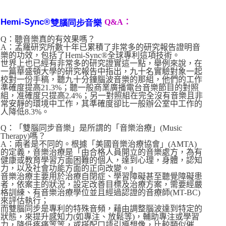
Hemi-Sync®
Q&A：
雙腦同步音樂
Q：聽音樂真的有效果嗎？
A：孟羅研究所數十年已累積了非常多的研究報告證明音
樂的功效，包括了Hemi-Sync®全球專利這項技術。
世界上也已經有非常多的研究證實這一點，舉例來說，在
一篇華盛頓大學的研究報告中指出，九十名實驗對象一起
校對一份手稿，聽九十分鐘腦波音樂的那組，他們的工作
準確度提高21.3%；聽一般商業廣播電台音樂節目的對照
組，准確度只提高2.4%；另一對照組在完全沒有音樂且非
常安靜的環境中工作，其準確度卻比一般辦公室中工作的
人降低8.3%。
Q：「雙腦同步音樂」是所謂的「音樂治療」(Music
Therapy)嗎？
A：兩者是不同的。根據「美國音樂治療協會」(AMTA)
的定義，音樂治療是「由合格人員開立的音樂處方，為有
健康或教育學習方面困難的個人，達到心理，身體，認知
力，以及社會功能方面的正向改變。」
音樂治療主要用於治療自閉症、學習障礙甚至聽覺障礙患
者，依案主的狀況，設定改善目標及治療方案，需要經嚴
格訓練、有音樂治療學位並且經過認證的音療師(MT-BC)
來評估執行；
而雙腦同步是專利的特殊音頻，藉由調整腦波達到特定的
狀態，來提升感知力(如專注、放鬆等)，輔助專注或學習
力，降低疼痛等等，或搭配口語引導想像，比較類似催