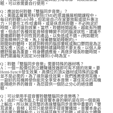
眠，可以依需要自行使用。
Q：應該如何聆聽「雙腦同步音樂」？
A：美國孟羅實用科學院(TMI)的意識擴展相關課程中，
每日約聆聽5-6小時；但若是自己在家要放鬆或提升專注
力，只要在工作/唸書時，或是休息時聆聽，不必拘泥於
時間，即可達到效果。當然，聆聽時間越長，越能有所體
會，但由於各種效能音頻會轉變不同的腦波狀態，建議不
要連續聆聽不同性質的產品，以免造成不適。(例如聽完
提振精神的之後，馬上接著聽幫助睡眠的)。
剛開始聆聽時，若感到輕微的腦部暈眩或胸口鬱悶是為正
常反應，因此，初次聆聽時建議時間不要太長，以個人身
體舒服最為重要，待身體適應後，再逐步增長聆聽時間。
我們建議每天固定30分鐘到1小時為宜。
Q：聆聽「雙腦同步音樂」需要特殊的器材嗎？
A：ㄧ個ㄧ般價位的立體聲播放器即可有不錯的效果。要
Hemi-Sync®發生效果，高價位的頂尖器材或特殊的設備
並不是必需的。為了達到最佳效果，我們推薦使用耳機，
一副好的耳機將使你能完全享受本音樂，罩住耳朵的耳機
能隔絕外界的雜音，為您提供一個防止分心的絕佳體
驗。
Q：可以使用手提音響聆聽雙腦同步音樂嗎？
A：由於一般市面上手提音響本身的喇叭是在同一個音箱
上輸出，所以無法完整的表達雙腦同步音樂中重要的「雙
耳波差」音頻；若您只能使用手提音響播放，音響本身必
須支援立體聲輸出，以外接耳機方式聆聽，或是在立體聲