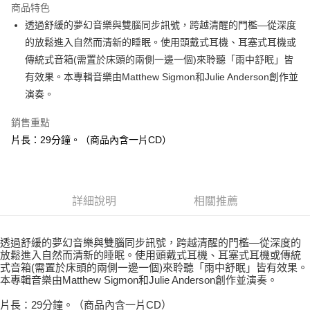
商品特色
Apple Pay
透過舒緩的夢幻音樂與雙腦同步訊號，跨越清醒的門檻—從深度
的放鬆進入自然而清新的睡眠。使用頭戴式耳機、耳塞式耳機或
街口支付
傳統式音箱(需置於床頭的兩側一邊一個)來聆聽「雨中舒眠」皆
悠遊付
有效果。本專輯音樂由Matthew Sigmon和Julie Anderson創作並
演奏。
ATM付款
銷售重點
運送方式
片長：29分鐘。（商品內含一片CD）
全家取貨付款
每筆NT$80，滿NT$3,000(含以上)免運費
7-11取貨付款
詳細說明
相關推薦
每筆NT$80，滿NT$3,000(含以上)免運費
透過舒緩的夢幻音樂與雙腦同步訊號，跨越清醒的門檻—從深度的
賣家宅配幫您送（台灣）
放鬆進入自然而清新的睡眠。使用頭戴式耳機、耳塞式耳機或傳統
每筆NT$80，滿NT$3,000(含以上)免運費
式音箱(需置於床頭的兩側一邊一個)來聆聽「雨中舒眠」皆有效果。
本專輯音樂由Matthew Sigmon和Julie Anderson創作並演奏。
郵局幫你送（離島）
片長：29分鐘。（商品內含一片CD）
每筆NT$80，滿NT$3,000(含以上)免運費