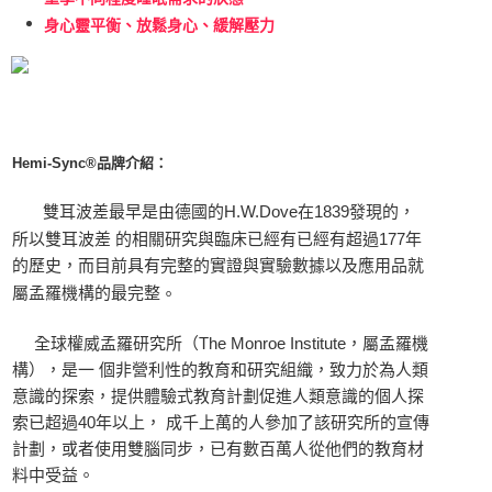
身心靈平衡、放鬆身心、緩解壓力
Hemi-Sync®品牌介紹：
雙耳波差最早是由德國的H.W.Dove在1839發現的，
所以雙耳波差 的相關研究與臨床已經有已經有超過177年
的歷史，而目前具有完整的實證與實驗數據以及應用品就
。
屬孟羅機構的最完整
全球權威孟羅研究所（The Monroe Institute，屬孟羅機
構），是一 個非營利性的教育和研究組織，致力於為人類
意識的探索，提供體驗式教育計劃促進人類意識的個人探
索已超過40年以上， 成千上萬的人參加了該研究所的宣傳
計劃，或者使用雙腦同步，已有數百萬人從他們的教育材
料中受益。