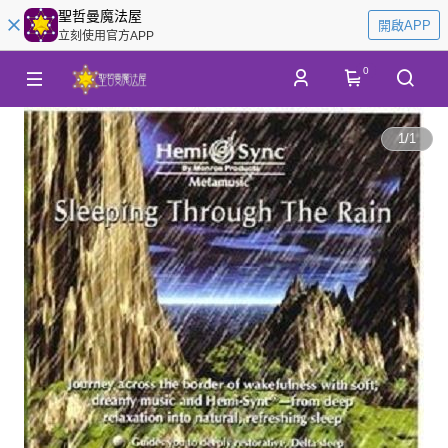
聖哲曼魔法屋
開啟APP
立刻使用官方APP
0
1
/
1