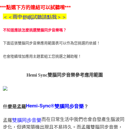
***點選下方的連結可以試聽唷***
付款後門市自取
雨中
＜＜
試聽請點我＞＞
舒眠
免運費
不知道應該怎麼挑選雙腦同步音樂嗎？
下面這張雙腦同步音樂應用範圍表可以作為您挑選的依據！
也會陸續增加應用主題套組工您挑選之輔助喔！
Hemi Sync雙腦同步音樂參考應用範圍
Hemi-Sync®
雙腦同步音樂
什麼是孟羅
？
而在日常生活中我們也會自發產生腦波同
雙腦同步音樂
孟羅
步化，但通常隨機出現且不易持久。而孟羅雙腦同步音樂，