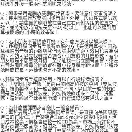
耳機孔外接一般兩件式喇叭來聆聽。
Q：如果是用電腦放雙腦同步音樂，要注意什麼事情呢？
A：使用電腦撥放雙腦同步音樂，外接一般兩件式喇叭就
可以了！請儘量將喇叭放在自己左右兩側等距的位置來聆
聽，並將撥放時間拉長至3~4小時以上，也能可以達到用
耳機聆聽約1小時的效果喔！
Q：若小朋友不習慣戴耳機，有什麼方法可以解決嗎？
A：聆聽雙腦同步音樂最有效率的方式是使用耳機，因為
耳機輸出音頻的距離與我們大腦兩側等距，效果也最為明
顯。不妨可以先找尋是否適合小朋友戴的耳機形式，若小
朋友還是不願意戴耳機，至少能找一台立體聲音響，讓左
右音源喇叭盡量分開放置在離小孩身體等距位置，並將聆
聽時間拉長，這樣也會有不錯的效果。
Q:雙腦同步音樂這麼好用，可以自行燒錄備份嗎？
A：「雙腦同步音樂」是經由美國高科技的專利「雙耳波
差」技術製作，和一般音樂CD不同，以目前一般的軟硬
體是無法將「雙耳波差」的技術燒錄起來。另外，提醒
您，這是經過全球專利申請，自行燒錄恐有違法之虞。
Q：為什麼雙腦同步音樂比一般音樂貴？
A：聖哲曼魔法屋的「雙腦同步音樂」是直接向美國原廠
進口的正版CD，音樂結合Hemi-Sync®全球專利技術，進
口成本較高，價格自然較一般CD為高。市場上有許多不
肖商家賣盜版音樂，但因為「雙耳波差」的技術是無法經
由燒錄留存，相對也沒有「雙耳波差」所帶來的效果，建