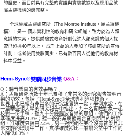
的歷史，而目前具有完整的實證與實驗數據以及應用品就
。
屬孟羅機構的最完整
全球權威孟羅研究所（The Monroe Institute，屬孟羅機
構），是一 個非營利性的教育和研究組織，致力於為人類
意識的探索，提供體驗式教育計劃促進人類意識的個人探
索已超過40年以上， 成千上萬的人參加了該研究所的宣傳
計劃，或者使用雙腦同步，已有數百萬人從他們的教育材
料中受益。
Hemi-Sync®
Q&A：
雙腦同步音樂
Q：聽音樂真的有效果嗎？
A：孟羅研究所數十年已累積了非常多的研究報告證明音
樂的功效，包括了Hemi-Sync®全球專利這項技術。
世界上也已經有非常多的研究證實這一點，舉例來說，在
一篇華盛頓大學的研究報告中指出，九十名實驗對象一起
校對一份手稿，聽九十分鐘腦波音樂的那組，他們的工作
準確度提高21.3%；聽一般商業廣播電台音樂節目的對照
組，准確度只提高2.4%；另一對照組在完全沒有音樂且非
常安靜的環境中工作，其準確度卻比一般辦公室中工作的
人降低8.3%。