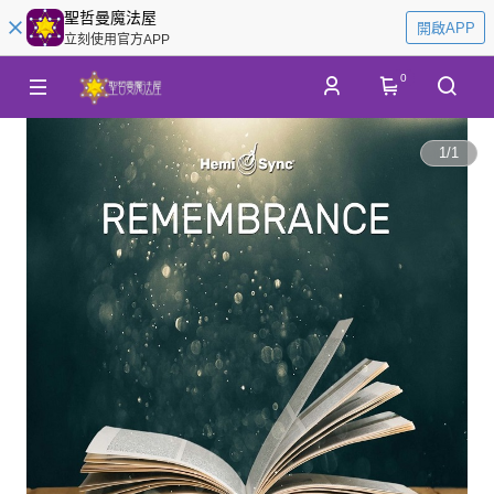
聖哲曼魔法屋
開啟APP
立刻使用官方APP
0
1
/
1