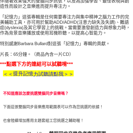
伴隨著效果強大的雙腦同步訊號，以及為加強學習、最佳表現與創
造性而設計之音樂進而提升專注力。
付款後門市自取
「記憶力」這張專輯是任何需要專注力與集中精神之腦力工作的完
免運費
美輔助工具，亦可用於幫助ADD/ADHD(注意力缺失及失調)、難語
症(dyslexia)及其它學習上的挑戰。當需要激發創造力與想象力時，
作為背景音樂播放或使用耳機聆聽，以提高心智能力。
特別感謝Barbara Bullard對這張「記憶力」專輯的貢獻。
片長：65分鐘。（商品內含一片CD）
***點選下方的連結可以試聽唷***
提
升
記憶
＜＜
試聽請點我＞＞
力
不知道應該怎麼挑選雙腦同步音樂嗎？
下面這張雙腦同步音樂應用範圍表可以作為您挑選的依據！
也會陸續增加應用主題套組工您挑選之輔助喔！