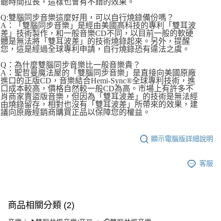
聽時間拉長，這樣也會有不錯的效果。
Q:雙腦同步音樂這麼好用，可以自行燒錄備份嗎？
A：「雙腦同步音樂」是經由美國高科技的專利「雙耳波
差」技術製作，和一般音樂CD不同，以目前一般的軟硬
體是無法將「雙耳波差」的技術燒錄起來。另外，提醒
您，這是經過全球專利申請，自行燒錄恐有違法之虞。
Q：為什麼雙腦同步音樂比一般音樂貴？
A：聖哲曼魔法屋的「雙腦同步音樂」是直接向美國原廠
進口的正版CD，音樂結合Hemi-Sync®全球專利技術，進
口成本較高，價格自然較一般CD為高。市場上有許多不
肖商家賣盜版音樂，但因為「雙耳波差」的技術是無法經
由燒錄留存，相對也沒有「雙耳波差」所帶來的效果，建
議向原廠經銷商購買正品以保障您的權益。
顯示電腦版詳細說明
客服
商品相關分類 (2)