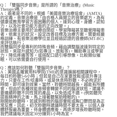
Q：「雙腦同步音樂」是所謂的「音樂治療」(Music
Therapy)嗎？
A：兩者是不同的。根據「美國音樂治療協會」(AMTA)
的定義，音樂治療是「由合格人員開立的音樂處方，為有
健康或教育學習方面困難的個人，達到心理，身體，認知
力，以及社會功能方面的正向改變。」
音樂治療主要用於治療自閉症、學習障礙甚至聽覺障礙患
者，依案主的狀況，設定改善目標及治療方案，需要經嚴
格訓練、有音樂治療學位並且經過認證的音療師(MT-BC)
來評估執行；
而雙腦同步是專利的特殊音頻，藉由調整腦波達到特定的
狀態，來提升感知力(如專注、放鬆等)，輔助專注或學習
力，降低疼痛等等，或搭配口語引導想像，比較類似催
眠，可以依需要自行使用。
Q：應該如何聆聽「雙腦同步音樂」？
A：美國孟羅實用科學院(TMI)的意識擴展相關課程中，
每日約聆聽5-6小時；但若是自己在家要放鬆或提升專注
力，只要在工作/唸書時，或是休息時聆聽，不必拘泥於
時間，即可達到效果。當然，聆聽時間越長，越能有所體
會，但由於各種效能音頻會轉變不同的腦波狀態，建議不
要連續聆聽不同性質的產品，以免造成不適。(例如聽完
提振精神的之後，馬上接著聽幫助睡眠的)。
剛開始聆聽時，若感到輕微的腦部暈眩或胸口鬱悶是為正
常反應，因此，初次聆聽時建議時間不要太長，以個人身
體舒服最為重要，待身體適應後，再逐步增長聆聽時間。
我們建議每天固定30分鐘到1小時為宜。