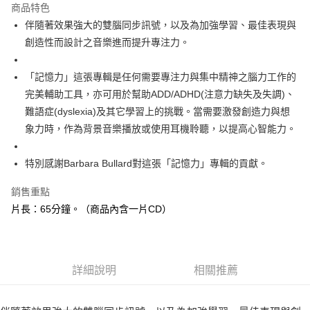
商品特色
Apple Pay
伴隨著效果強大的雙腦同步訊號，以及為加強學習、最佳表現與
創造性而設計之音樂進而提升專注力。
街口支付
悠遊付
「記憶力」這張專輯是任何需要專注力與集中精神之腦力工作的
完美輔助工具，亦可用於幫助ADD/ADHD(注意力缺失及失調)、
ATM付款
難語症(dyslexia)及其它學習上的挑戰。當需要激發創造力與想
象力時，作為背景音樂播放或使用耳機聆聽，以提高心智能力。
運送方式
全家取貨付款
特別感謝Barbara Bullard對這張「記憶力」專輯的貢獻。
每筆NT$80，滿NT$3,000(含以上)免運費
銷售重點
7-11取貨付款
片長：65分鐘。（商品內含一片CD）
每筆NT$80，滿NT$3,000(含以上)免運費
賣家宅配幫您送（台灣）
每筆NT$80，滿NT$3,000(含以上)免運費
詳細說明
相關推薦
郵局幫你送（離島）
每筆NT$80，滿NT$3,000(含以上)免運費