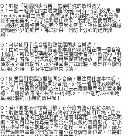
Q：聆聽「雙腦同步音樂」需要特殊的器材嗎？
A：ㄧ個ㄧ般價位的立體聲播放器即可有不錯的效果。要
Hemi-Sync®發生效果，高價位的頂尖器材或特殊的設備
並不是必需的。為了達到最佳效果，我們推薦使用耳機，
一副好的耳機將使你能完全享受本音樂，罩住耳朵的耳機
能隔絕外界的雜音，為您提供一個防止分心的絕佳體
驗。
Q：可以使用手提音響聆聽雙腦同步音樂嗎？
A：由於一般市面上手提音響本身的喇叭是在同一個音箱
上輸出，所以無法完整的表達雙腦同步音樂中重要的「雙
耳波差」音頻；若您只能使用手提音響播放，音響本身必
須支援立體聲輸出，以外接耳機方式聆聽，或是在立體聲
耳機孔外接一般兩件式喇叭來聆聽。
Q：如果是用電腦放雙腦同步音樂，要注意什麼事情呢？
A：使用電腦撥放雙腦同步音樂，外接一般兩件式喇叭就
可以了！請儘量將喇叭放在自己左右兩側等距的位置來聆
聽，並將撥放時間拉長至3~4小時以上，也能可以達到用
耳機聆聽約1小時的效果喔！
Q：若小朋友不習慣戴耳機，有什麼方法可以解決嗎？
A：聆聽雙腦同步音樂最有效率的方式是使用耳機，因為
耳機輸出音頻的距離與我們大腦兩側等距，效果也最為明
顯。不妨可以先找尋是否適合小朋友戴的耳機形式，若小
朋友還是不願意戴耳機，至少能找一台立體聲音響，讓左
右音源喇叭盡量分開放置在離小孩身體等距位置，並將聆