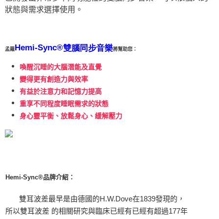
狀態與需求選擇使用。
Hemi-Sync®
雙腦同步音樂
孟羅
將幫助您：
喚醒沉睡的大腦潛能及直覺
變得更有創造力與效率
有益於注意力和記憶力提高
重享不同程度睡眠需求的狀態
身心靈平衡、放鬆身心、緩解壓力
Hemi-Sync®品牌介紹：
雙耳波差最早是由德國的H.W.Dove在1839發現的，
所以雙耳波差 的相關研究與臨床已經有已經有超過177年