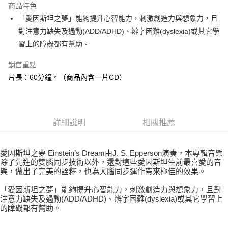
商品特色
Apple Pay
「愛因斯坦之夢」能夠提升心智能力，刺激創造力與想象力，且
對注意力缺失及過動(ADD/ADHD)、辨字困難(dyslexia)或其它學
街口支付
習上的障礙都有幫助。
悠遊付
銷售重點
ATM付款
片長：60分鐘。（商品內含一片CD）
運送方式
全家取貨付款
詳細說明
相關推薦
每筆NT$80，滿NT$3,000(含以上)免運費
7-11取貨付款
愛因斯坦之夢 Einstein’s Dream由J. S. Epperson演奏，本專輯音樂
每筆NT$80，滿NT$3,000(含以上)免運費
除了先進的雙腦同步技術以外，還對這些愛因斯坦生前最喜愛的音
樂，做出了完美的詮釋，也為大腦同步運作帶來極佳的效果。
賣家宅配幫您送（台灣）
「愛因斯坦之夢」能夠提升心智能力，刺激創造力與想象力，且對
每筆NT$80，滿NT$3,000(含以上)免運費
注意力缺失及過動(ADD/ADHD)、辨字困難(dyslexia)或其它學習上
的障礙都有幫助。
郵局幫你送（離島）
每筆NT$80，滿NT$3,000(含以上)免運費