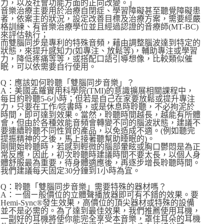
力，以及社會功能方面的正向改變。」
音樂治療主要用於治療自閉症、學習障礙甚至聽覺障礙患
者，依案主的狀況，設定改善目標及治療方案，需要經嚴
格訓練、有音樂治療學位並且經過認證的音療師(MT-BC)
來評估執行；
而雙腦同步是專利的特殊音頻，藉由調整腦波達到特定的
狀態，來提升感知力(如專注、放鬆等)，輔助專注或學習
力，降低疼痛等等，或搭配口語引導想像，比較類似催
眠，可以依需要自行使用。
Q：應該如何聆聽「雙腦同步音樂」？
A：美國孟羅實用科學院(TMI)的意識擴展相關課程中，
每日約聆聽5-6小時；但若是自己在家要放鬆或提升專注
力，只要在工作/唸書時，或是休息時聆聽，不必拘泥於
時間，即可達到效果。當然，聆聽時間越長，越能有所體
會，但由於各種效能音頻會轉變不同的腦波狀態，建議不
要連續聆聽不同性質的產品，以免造成不適。(例如聽完
提振精神的之後，馬上接著聽幫助睡眠的)。
剛開始聆聽時，若感到輕微的腦部暈眩或胸口鬱悶是為正
常反應，因此，初次聆聽時建議時間不要太長，以個人身
體舒服最為重要，待身體適應後，再逐步增長聆聽時間。
我們建議每天固定30分鐘到1小時為宜。
Q：聆聽「雙腦同步音樂」需要特殊的器材嗎？
A：ㄧ個ㄧ般價位的立體聲播放器即可有不錯的效果。要
Hemi-Sync®發生效果，高價位的頂尖器材或特殊的設備
並不是必需的。為了達到最佳效果，我們推薦使用耳機，
一副好的耳機將使你能完全享受本音樂，罩住耳朵的耳機