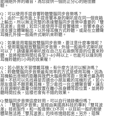
能隔絕外界的雜音，為您提供一個防止分心的絕佳體
驗。
Q：可以使用手提音響聆聽雙腦同步音樂嗎？
A：由於一般市面上手提音響本身的喇叭是在同一個音箱
上輸出，所以無法完整的表達雙腦同步音樂中重要的「雙
耳波差」音頻；若您只能使用手提音響播放，音響本身必
須支援立體聲輸出，以外接耳機方式聆聽，或是在立體聲
耳機孔外接一般兩件式喇叭來聆聽。
Q：如果是用電腦放雙腦同步音樂，要注意什麼事情呢？
A：使用電腦撥放雙腦同步音樂，外接一般兩件式喇叭就
可以了！請儘量將喇叭放在自己左右兩側等距的位置來聆
聽，並將撥放時間拉長至3~4小時以上，也能可以達到用
耳機聆聽約1小時的效果喔！
Q：若小朋友不習慣戴耳機，有什麼方法可以解決嗎？
A：聆聽雙腦同步音樂最有效率的方式是使用耳機，因為
耳機輸出音頻的距離與我們大腦兩側等距，效果也最為明
顯。不妨可以先找尋是否適合小朋友戴的耳機形式，若小
朋友還是不願意戴耳機，至少能找一台立體聲音響，讓左
右音源喇叭盡量分開放置在離小孩身體等距位置，並將聆
聽時間拉長，這樣也會有不錯的效果。
Q:雙腦同步音樂這麼好用，可以自行燒錄備份嗎？
A：「雙腦同步音樂」是經由美國高科技的專利「雙耳波
差」技術製作，和一般音樂CD不同，以目前一般的軟硬
體是無法將「雙耳波差」的技術燒錄起來。另外，提醒