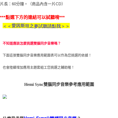
片長：60分鐘。（商品內含一片CD）
付款後門市自取
免運費
***點選下方的連結可以試聽唷***
愛
因
斯
坦
之
＜＜
試聽請點我＞＞
夢
不知道應該怎麼挑選雙腦同步音樂嗎？
下面這張雙腦同步音樂應用範圍表可以作為您挑選的依據！
也會陸續增加應用主題套組工您挑選之輔助喔！
Hemi Sync雙腦同步音樂參考應用範圍
Hemi-Sync®