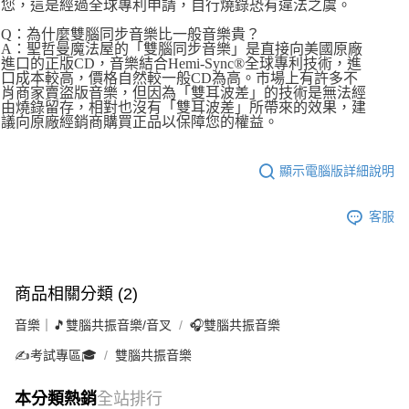
您，這是經過全球專利申請，自行燒錄恐有違法之虞。
Q：為什麼雙腦同步音樂比一般音樂貴？
A：聖哲曼魔法屋的「雙腦同步音樂」是直接向美國原廠
進口的正版CD，音樂結合Hemi-Sync®全球專利技術，進
口成本較高，價格自然較一般CD為高。市場上有許多不
肖商家賣盜版音樂，但因為「雙耳波差」的技術是無法經
由燒錄留存，相對也沒有「雙耳波差」所帶來的效果，建
議向原廠經銷商購買正品以保障您的權益。
顯示電腦版詳細說明
客服
商品相關分類 (2)
音樂｜🎵雙腦共振音樂/音叉
🎧雙腦共振音樂
✍️考試專區🎓
雙腦共振音樂
本分類熱銷
全站排行