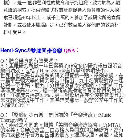
構），是一 個非營利性的教育和研究組織，致力於為人類
意識的探索，提供體驗式教育計劃促進人類意識的個人探
索已超過40年以上， 成千上萬的人參加了該研究所的宣傳
計劃，或者使用雙腦同步，已有數百萬人從他們的教育材
料中受益。
Hemi-Sync®
Q&A：
雙腦同步音樂
Q：聽音樂真的有效果嗎？
A：孟羅研究所數十年已累積了非常多的研究報告證明音
樂的功效，包括了Hemi-Sync®全球專利這項技術。
世界上也已經有非常多的研究證實這一點，舉例來說，在
一篇華盛頓大學的研究報告中指出，九十名實驗對象一起
校對一份手稿，聽九十分鐘腦波音樂的那組，他們的工作
準確度提高21.3%；聽一般商業廣播電台音樂節目的對照
組，准確度只提高2.4%；另一對照組在完全沒有音樂且非
常安靜的環境中工作，其準確度卻比一般辦公室中工作的
人降低8.3%。
Q：「雙腦同步音樂」是所謂的「音樂治療」(Music
Therapy)嗎？
A：兩者是不同的。根據「美國音樂治療協會」(AMTA)
的定義，音樂治療是「由合格人員開立的音樂處方，為有
健康或教育學習方面困難的個人，達到心理，身體，認知