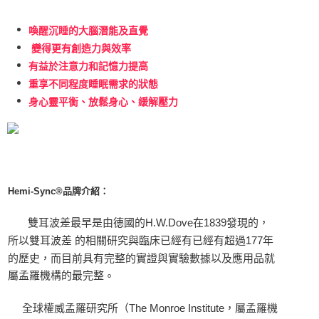
喚醒沉睡的大腦潛能及直覺
變得更有創造力與效率
有益於注意力和記憶力提高
重享不同程度睡眠需求的狀態
身心靈平衡、放鬆身心、緩解壓力
Hemi-Sync®品牌介紹：
雙耳波差最早是由德國的H.W.Dove在1839發現的，
所以雙耳波差 的相關研究與臨床已經有已經有超過177年
的歷史，而目前具有完整的實證與實驗數據以及應用品就
。
屬孟羅機構的最完整
全球權威孟羅研究所（The Monroe Institute，屬孟羅機