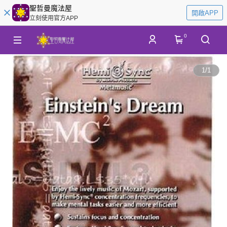
聖哲曼魔法屋
開啟APP
立刻使用官方APP
0
1
/
1