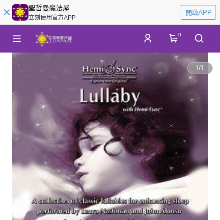
聖哲曼魔法屋
開啟APP
立刻使用官方APP
0
1
/
1