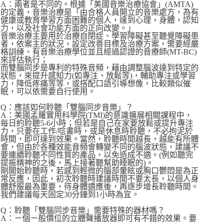
A：兩者是不同的。根據「美國音樂治療協會」(AMTA)
的定義，音樂治療是「由合格人員開立的音樂處方，為有
健康或教育學習方面困難的個人，達到心理，身體，認知
力，以及社會功能方面的正向改變。」
音樂治療主要用於治療自閉症、學習障礙甚至聽覺障礙患
者，依案主的狀況，設定改善目標及治療方案，需要經嚴
格訓練、有音樂治療學位並且經過認證的音療師(MT-BC)
來評估執行；
而雙腦同步是專利的特殊音頻，藉由調整腦波達到特定的
狀態，來提升感知力(如專注、放鬆等)，輔助專注或學習
力，降低疼痛等等，或搭配口語引導想像，比較類似催
眠，可以依需要自行使用。
Q：應該如何聆聽「雙腦同步音樂」？
A：美國孟羅實用科學院(TMI)的意識擴展相關課程中，
每日約聆聽5-6小時；但若是自己在家要放鬆或提升專注
力，只要在工作/唸書時，或是休息時聆聽，不必拘泥於
時間，即可達到效果。當然，聆聽時間越長，越能有所體
會，但由於各種效能音頻會轉變不同的腦波狀態，建議不
要連續聆聽不同性質的產品，以免造成不適。(例如聽完
提振精神的之後，馬上接著聽幫助睡眠的)。
剛開始聆聽時，若感到輕微的腦部暈眩或胸口鬱悶是為正
常反應，因此，初次聆聽時建議時間不要太長，以個人身
體舒服最為重要，待身體適應後，再逐步增長聆聽時間。
我們建議每天固定30分鐘到1小時為宜。
Q：聆聽「雙腦同步音樂」需要特殊的器材嗎？
A：ㄧ個ㄧ般價位的立體聲播放器即可有不錯的效果。要