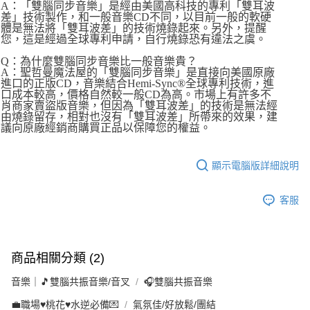
A：「雙腦同步音樂」是經由美國高科技的專利「雙耳波
差」技術製作，和一般音樂CD不同，以目前一般的軟硬
體是無法將「雙耳波差」的技術燒錄起來。另外，提醒
您，這是經過全球專利申請，自行燒錄恐有違法之虞。
Q：為什麼雙腦同步音樂比一般音樂貴？
A：聖哲曼魔法屋的「雙腦同步音樂」是直接向美國原廠
進口的正版CD，音樂結合Hemi-Sync®全球專利技術，進
口成本較高，價格自然較一般CD為高。市場上有許多不
肖商家賣盜版音樂，但因為「雙耳波差」的技術是無法經
由燒錄留存，相對也沒有「雙耳波差」所帶來的效果，建
議向原廠經銷商購買正品以保障您的權益。
顯示電腦版詳細說明
客服
商品相關分類 (2)
音樂｜🎵雙腦共振音樂/音叉
🎧雙腦共振音樂
💼職場♥桃花♥水逆必備💌
氣氛佳/好放鬆/團結