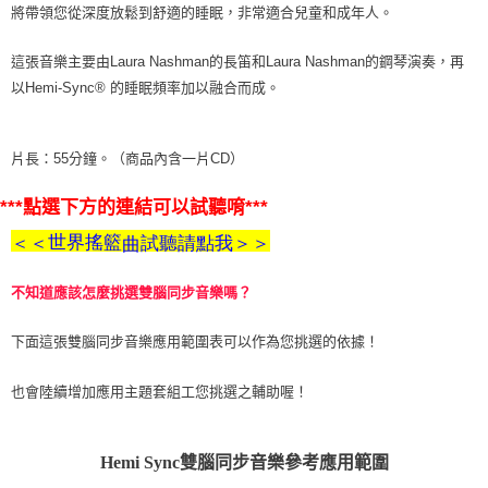
將帶領您從深度放鬆到舒適的睡眠，非常適合兒童和成年人。
付款後門市自取
這張音樂主要由Laura Nashman的長笛和Laura Nashman的鋼琴演奏，再
免運費
以Hemi-Sync® 的睡眠頻率加以融合而成。
片長：55分鐘。（商品內含一片CD）
***點選下方的連結可以試聽唷***
世界
搖籃
＜＜
試聽請點我＞＞
曲
不知道應該怎麼挑選雙腦同步音樂嗎？
下面這張雙腦同步音樂應用範圍表可以作為您挑選的依據！
也會陸續增加應用主題套組工您挑選之輔助喔！
Hemi Sync雙腦同步音樂參考應用範圍