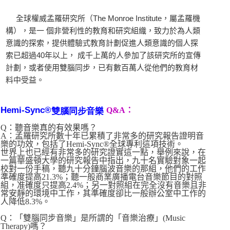
全球權威孟羅研究所（The Monroe Institute，屬孟羅機
構），是一 個非營利性的教育和研究組織，致力於為人類
意識的探索，提供體驗式教育計劃促進人類意識的個人探
索已超過40年以上， 成千上萬的人參加了該研究所的宣傳
計劃，或者使用雙腦同步，已有數百萬人從他們的教育材
料中受益。
Hemi-Sync®
Q&A：
雙腦同步音樂
Q：聽音樂真的有效果嗎？
A：孟羅研究所數十年已累積了非常多的研究報告證明音
樂的功效，包括了Hemi-Sync®全球專利這項技術。
世界上也已經有非常多的研究證實這一點，舉例來說，在
一篇華盛頓大學的研究報告中指出，九十名實驗對象一起
校對一份手稿，聽九十分鐘腦波音樂的那組，他們的工作
準確度提高21.3%；聽一般商業廣播電台音樂節目的對照
組，准確度只提高2.4%；另一對照組在完全沒有音樂且非
常安靜的環境中工作，其準確度卻比一般辦公室中工作的
人降低8.3%。
Q：「雙腦同步音樂」是所謂的「音樂治療」(Music
Therapy)嗎？