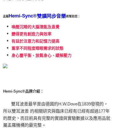
Hemi-Sync®
雙腦同步音樂
孟羅
將幫助您：
喚醒沉睡的大腦潛能及直覺
變得更有創造力與效率
有益於注意力和記憶力提高
重享不同程度睡眠需求的狀態
身心靈平衡、放鬆身心、緩解壓力
Hemi-Sync®品牌介紹：
雙耳波差最早是由德國的H.W.Dove在1839發現的，
所以雙耳波差 的相關研究與臨床已經有已經有超過177年
的歷史，而目前具有完整的實證與實驗數據以及應用品就
。
屬孟羅機構的最完整