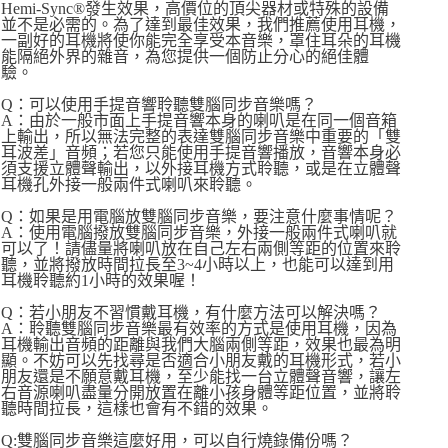
Hemi-Sync®發生效果，高價位的頂尖器材或特殊的設備
並不是必需的。為了達到最佳效果，我們推薦使用耳機，
一副好的耳機將使你能完全享受本音樂，罩住耳朵的耳機
能隔絕外界的雜音，為您提供一個防止分心的絕佳體
驗。
Q：可以使用手提音響聆聽雙腦同步音樂嗎？
A：由於一般市面上手提音響本身的喇叭是在同一個音箱
上輸出，所以無法完整的表達雙腦同步音樂中重要的「雙
耳波差」音頻；若您只能使用手提音響播放，音響本身必
須支援立體聲輸出，以外接耳機方式聆聽，或是在立體聲
耳機孔外接一般兩件式喇叭來聆聽。
Q：如果是用電腦放雙腦同步音樂，要注意什麼事情呢？
A：使用電腦撥放雙腦同步音樂，外接一般兩件式喇叭就
可以了！請儘量將喇叭放在自己左右兩側等距的位置來聆
聽，並將撥放時間拉長至3~4小時以上，也能可以達到用
耳機聆聽約1小時的效果喔！
Q：若小朋友不習慣戴耳機，有什麼方法可以解決嗎？
A：聆聽雙腦同步音樂最有效率的方式是使用耳機，因為
耳機輸出音頻的距離與我們大腦兩側等距，效果也最為明
顯。不妨可以先找尋是否適合小朋友戴的耳機形式，若小
朋友還是不願意戴耳機，至少能找一台立體聲音響，讓左
右音源喇叭盡量分開放置在離小孩身體等距位置，並將聆
聽時間拉長，這樣也會有不錯的效果。
Q:雙腦同步音樂這麼好用，可以自行燒錄備份嗎？