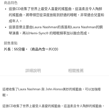
商品特色
Apple Pay
這張CD收集了世界上最受人喜愛的搖籃曲，這溫柔且令人陶醉
的搖籃曲，將帶領您從深度放鬆到舒適的睡眠，非常適合兒童和
街口支付
成年人。
悠遊付
這張音樂主要由Laura Nashman的長笛和Laura Nashman的鋼
琴演奏，再以Hemi-Sync® 的睡眠頻率加以融合而成。
ATM付款
銷售重點
運送方式
片長：55分鐘。（商品內含一片CD）
全家取貨付款
每筆NT$80，滿NT$3,000(含以上)免運費
7-11取貨付款
詳細說明
相關推薦
每筆NT$80，滿NT$3,000(含以上)免運費
賣家宅配幫您送（台灣）
這裡收集了Laura Nashman 與 John Alonso美妙的搖籃曲，可以加強睡
每筆NT$80，滿NT$3,000(含以上)免運費
眠。
郵局幫你送（離島）
這張CD收集了世界上最受人喜愛的搖籃曲，這溫柔且令人陶醉的搖籃曲，
每筆NT$80，滿NT$3,000(含以上)免運費