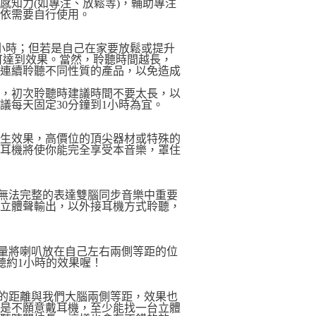
感知力(如專注、放鬆等)，輔助專注
以依需要自行使用。
-6小時；但若是自己在家要放鬆或提升
可達到效果。當然，聆聽時間越長，
要連續聆聽不同性質的產品，以免造成
此，初次聆聽時建議時間不要太長，以
議每天固定30分鐘到1小時為宜。
®發生效果，高價位的頂尖器材或特殊的
的耳機將使你能完全享受本音樂，罩住
無法完整的表達雙腦同步音樂中重要
援立體聲輸出，以外接耳機方式聆聽，
量將喇叭放在自己左右兩側等距的位
聽約1小時的效果喔！
的距離與我們大腦兩側等距，效果也
還是不願意戴耳機，至少能找一台立體