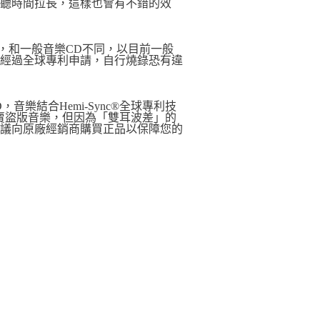
聆聽時間拉長，這樣也會有不錯的效
，和一般音樂CD不同，以目前一般
是經過全球專利申請，自行燒錄恐有違
樂結合Hemi-Sync®全球專利技
賣盜版音樂，但因為「雙耳波差」的
建議向原廠經銷商購買正品以保障您的