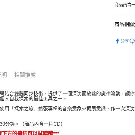
商品內含一
運送方式
全家取貨
商品相關分
每筆NT$8
7-11取貨
音樂｜🎵
分享
每筆NT$8
賣家宅配
每筆NT$8
說明
相關推薦
郵局幫你
每筆NT$8
聲結合雙腦同步技術，提供了一個深沈而放鬆的旋律流動，讓你
付款後門
個人自我探索的最佳工具之一。
免運費
使用「探索之旅」這張專輯的音樂意象來擴展意識、作一次深沈
30分鐘。（商品內含一片CD）
點選下方的連結可以試聽唷***