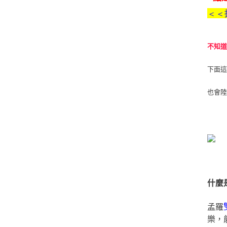
＜＜
不知
下面
也會
什麼
孟羅
樂，