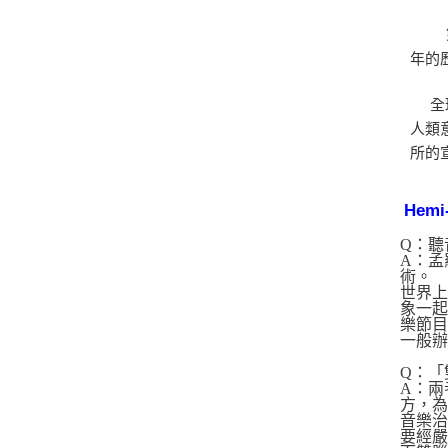
年的
全球權
人類
所的
Hemi
Q：
A：孟
術。
世界
象一起
樂節目
一般辦
Q：「
A：兩
方，
音樂
要經嚴