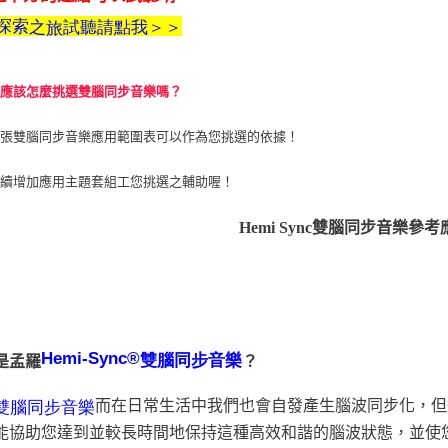
探
索
之
試聽請點我＞＞
旅
道應該怎麼挑選雙腦同步音樂嗎？
這張雙腦同步音樂應用範圍表可以作為您挑選的依據！
陸續增加應用主題套組工您挑選之輔助喔！
Hemi Sync雙腦同步音樂參
Hemi-Sync®
雙腦同步音樂
是孟羅
？
而在日常生活中我們也會自發產生腦波同步化，但
雙腦同步音樂
能協助您達到並較長時間地保持這種高效和諧的腦波狀態，並使