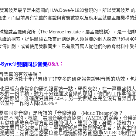
雙耳波差最早是由德國的H.W.Dove在1839發現的，所以雙耳波差
歷史，而目前具有完整的實證與實驗數據以及應用品就屬孟羅機構的
威孟羅研究所（The Monroe Institute，屬孟羅機構），是
意識的探索，提供體驗式教育計劃促進人類意識的個人探索已超過40
宣傳計劃，或者使用雙腦同步，已有數百萬人從他們的教育材料中受
-Sync®
Q&A：
雙腦同步音樂
聽音樂真的有效果嗎？
羅研究所數十年已累積了非常多的研究報告證明音樂的功效，包括了H
上也已經有非常多的研究證實這一點，舉例來說，在一篇華盛頓
校對一份手稿，聽九十分鐘腦波音樂的那組，他們的工作準確度提
的對照組，准確度只提高2.4%；另一對照組在完全沒有音樂且
公室中工作的人降低8.3%。
雙腦同步音樂」是所謂的「音樂治療」(Music Therapy)嗎？
者是不同的。根據「美國音樂治療協會」(AMTA)的定義，音
為有健康或教育學習方面困難的個人，達到心理，身體，認知力
治療主要用於治療自閉症、學習障礙甚至聽覺障礙患者，依案主
格訓練、有音樂治療學位並且經過認證的音療師(MT-BC)來評