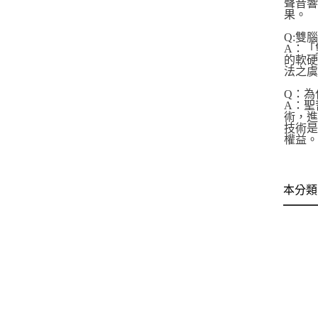
聲音
果。
Q:雙
A：「
的軟
法之
Q：
A：聖
術，進
技術
權益
本分類