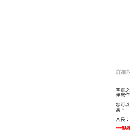
詳細
空靈之
伴您作
您可以
宴。
片長：
***