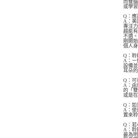
而雙腦
或學
Q：
A：美
專注力
越能
不適。
剛開
個人身
Q：
A：ㄧ
設備
耳朵
Q：
A：由
的「
或是
Q：
A：使
置來聆
Q：
A：聆
最為