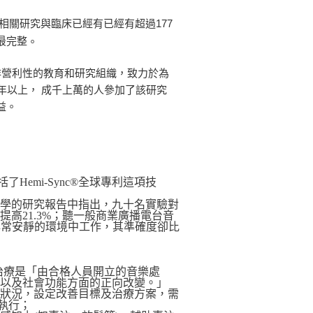
 的相關研究與臨床已經有已經有超過177
。
最完整
一 個非營利性的教育和研究組織，致力於為
年以上， 成千上萬的人參加了該研究
益。
emi-Sync®全球專利這項技
大學的研究報告中指出，九十名實驗對
高21.3%；聽一般商業廣播電台音
非常安靜的環境中工作，其準確度卻比
樂治療是「由合格人員開立的音樂處
，以及社會功能方面的正向改變。」
的狀況，設定改善目標及治療方案，需
估執行；