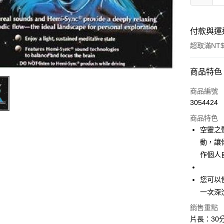
付款與運
超取滿NT$
付款方式
商品特色
信用卡一
商品編號
3054424
超商取貨
商品特色
LINE Pay
空靈之
動，讓
Apple Pay
作個人
街口支付
您可以
悠遊付
一次深
ATM付款
銷售重點
片長：30