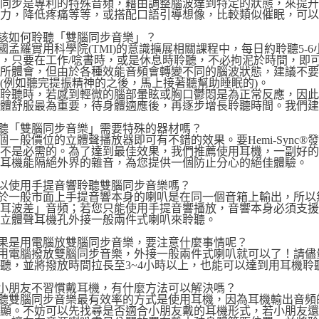
同步是專利的特殊音頻，藉由調整腦波達到特定的狀態，來提升
習力，降低疼痛等等，或搭配口語引導想像，比較類似催眠，可
應該如何聆聽「雙腦同步音樂」？
國孟羅實用科學院(TMI)的意識擴展相關課程中，每日約聆聽5
，只要在工作/唸書時，或是休息時聆聽，不必拘泥於時間，即
有所體會，但由於各種效能音頻會轉變不同的腦波狀態，建議不
(例如聽完提振精神的之後，馬上接著聽幫助睡眠的)。
始聆聽時，若感到輕微的腦部暈眩或胸口鬱悶是為正常反應，因
體舒服最為重要，待身體適應後，再逐步增長聆聽時間。我們建
聆聽「雙腦同步音樂」需要特殊的器材嗎？
個ㄧ般價位的立體聲播放器即可有不錯的效果。要Hemi-Sync
並不是必需的。為了達到最佳效果，我們推薦使用耳機，一副好
的耳機能隔絕外界的雜音，為您提供一個防止分心的絕佳體驗。
可以使用手提音響聆聽雙腦同步音樂嗎？
於一般市面上手提音響本身的喇叭是在同一個音箱上輸出，所以
雙耳波差」音頻；若您只能使用手提音響播放，音響本身必須支
在立體聲耳機孔外接一般兩件式喇叭來聆聽。
如果是用電腦放雙腦同步音樂，要注意什麼事情呢？
用電腦撥放雙腦同步音樂，外接一般兩件式喇叭就可以了！請儘
聽，並將撥放時間拉長至3~4小時以上，也能可以達到用耳機聆
若小朋友不習慣戴耳機，有什麼方法可以解決嗎？
聽雙腦同步音樂最有效率的方式是使用耳機，因為耳機輸出音頻
明顯。不妨可以先找尋是否適合小朋友戴的耳機形式，若小朋友