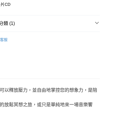
片CD
付款
類 (1)
0，滿NT$3,000(含以上)免運費
付款
雙腦共振音樂/音叉
🎧雙腦共振音樂
客服
0，滿NT$3,000(含以上)免運費
幫您送（台灣）
0，滿NT$3,000(含以上)免運費
送（離島）
0，滿NT$3,000(含以上)免運費
可以釋放壓力，並自由地掌控您的想象力，是陪
市自取
的放鬆冥想之旅，或只是單純地來一場音樂饗