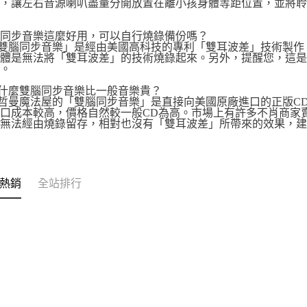
響，讓左右音源喇叭盡量分開放置在離小孩身體等距位置，並將
腦同步音樂這麼好用，可以自行燒錄備份嗎？
雙腦同步音樂」是經由美國高科技的專利「雙耳波差」技術製作
硬體是無法將「雙耳波差」的技術燒錄起來。另外，提醒您，這
虞。
為什麼雙腦同步音樂比一般音樂貴？
哲曼魔法屋的「雙腦同步音樂」是直接向美國原廠進口的正版CD，音
口成本較高，價格自然較一般CD為高。市場上有許多不肖商家
是無法經由燒錄留存，相對也沒有「雙耳波差」所帶來的效果，
。
熱銷
全站排行