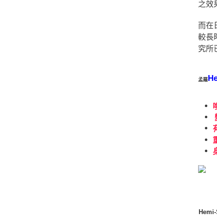
之效
而在
較長
究所
H
孟羅
Hemi