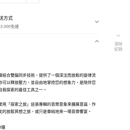
送方式
3,000免運
清除
紀錄
次付款
付款
聲結合雙腦同步技術，提供了一個深沈而放鬆的旋律流
你可以釋放壓力，並自由地掌控您的想象力，是陪伴您
自我探索的最佳工具之一。
使用「探索之旅」這張專輯的音樂意象來擴展意識、作
沈的放鬆冥想之旅，或只是單純地來一場音樂饗宴。
分鐘