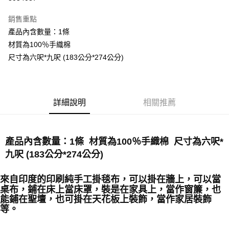
LINE Pay
銷售重點
Apple Pay
產品內含數量：1條
材質為100％手織棉
街口支付
尺寸為六呎*九呎 (183公分*274公分)
悠遊付
ATM付款
詳細說明
相關推薦
運送方式
全家取貨付款
產品內含數量：1條 材質為100％手織棉 尺寸為六呎*
每筆NT$80，滿NT$3,000(含以上)免運費
九呎 (183公分*274公分)
7-11取貨付款
每筆NT$80，滿NT$3,000(含以上)免運費
來自印度的印刷純手工掛毯布，可以掛在牆上，可以當
桌布，鋪在床上當床罩，裝是在家具上，當作窗簾，也
賣家宅配幫您送（台灣）
能鋪在聖壇，也可掛在天花板上裝飾，當作家居裝飾
每筆NT$80，滿NT$3,000(含以上)免運費
等。
郵局幫你送（離島）