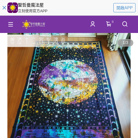
聖哲曼魔法屋
開啟APP
立刻使用官方APP
0
1
/
3