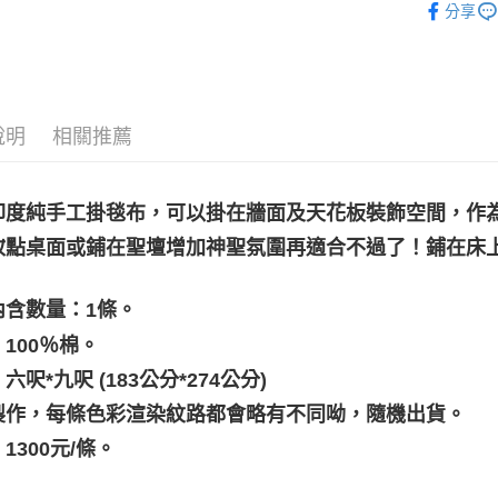
分享
神聖圖騰｜
運送方式
全家取貨
每筆NT$8
說明
相關推薦
7-11取貨
每筆NT$8
印度純手工掛毯布，可以掛在牆面及天花板裝飾空間，作
賣家宅配
妝點桌面或鋪在聖壇增加神聖氛圍再適合不過了！鋪在床上
每筆NT$8
郵局幫你
內含數量：1條。
每筆NT$8
100％棉。
付款後門
六呎*九呎 (183公分*274公分)
免運費
製作，每條色彩渲染紋路都會略有不同呦，隨機出貨。
1300元/條。