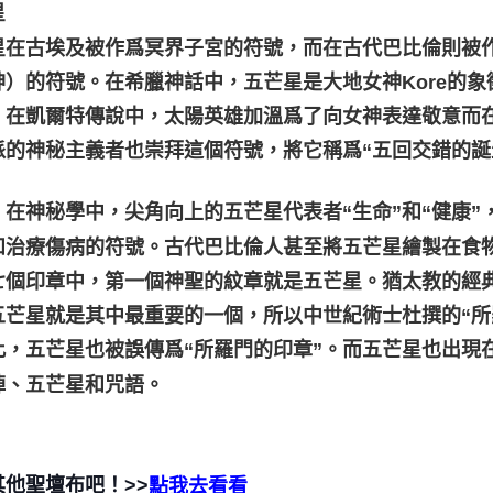
星
星在古埃及被作爲冥界子宮的符號，而在古代巴比倫則被
神）的符號。在希臘神話中，五芒星是大地女神Kore的
，在凱爾特傳說中，太陽英雄加溫爲了向女神表達敬意而
派的神秘主義者也崇拜這個符號，將它稱爲“五回交錯的誕
，在神秘學中，尖角向上的五芒星代表者“生命”和“健康
和治療傷病的符號。古代巴比倫人甚至將五芒星繪製在食
七個印章中，第一個神聖的紋章就是五芒星。猶太教的經
五芒星就是其中最重要的一個，所以中世紀術士杜撰的“所
此，五芒星也被誤傳爲“所羅門的印章”。而五芒星也出現
陣、五芒星和咒語。
其他聖壇布吧！>>
點我去看看