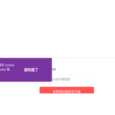
 cookie
kie 聲明
我知道了
官方APP
免費傳送載點至手機
若接到可疑電話，請洽詢165反詐騙專線