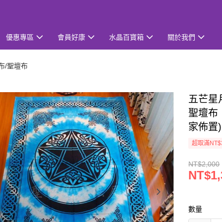
優惠專區
會員好康
水晶百寶箱
關於我們
布/聖壇布
五芒星
聖壇布
家佈置)
超取滿NT$
NT$2,000
NT$1,
數量