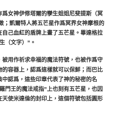
作爲女神伊修塔爾的孿生姐姐尼斐提斯（冥
象徵；凱爾特人將五芒星作爲冥界女神摩根的
在自己血紅的盾牌上畫了五芒星。畢達格拉
生（文字）”。
”，被用作祈求幸福的魔法符號，也被作爲守
物的容器上，認爲這樣就可以保鮮；而巴比
典中認爲，這些印章代表了神的秘密的名
羅門王的魔法戒指”上也刻有五芒星，也因
在天使米達倫的封印上，這個符號包括圓形