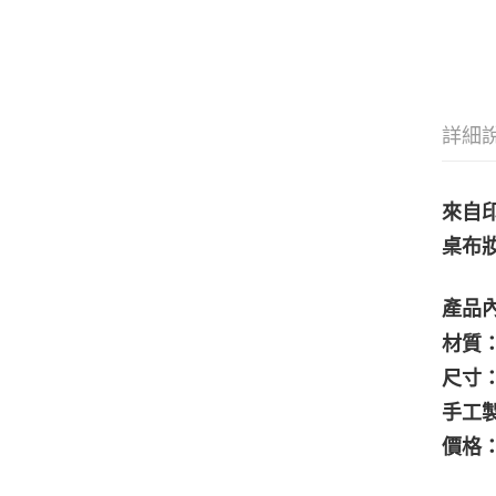
詳細
來自
桌布
產品
材質：
尺寸：
手工
價格：