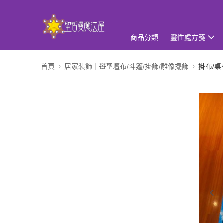
商品分類
靈性處方箋
首頁
居家裝飾｜🧸聖壇布/斗篷/掛飾/雕像擺飾
掛布/桌