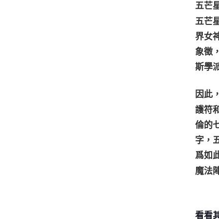
五芒
五芒
界女
象徵
斯學
因此
護符
倫的
字，
爲如
魔法
看看