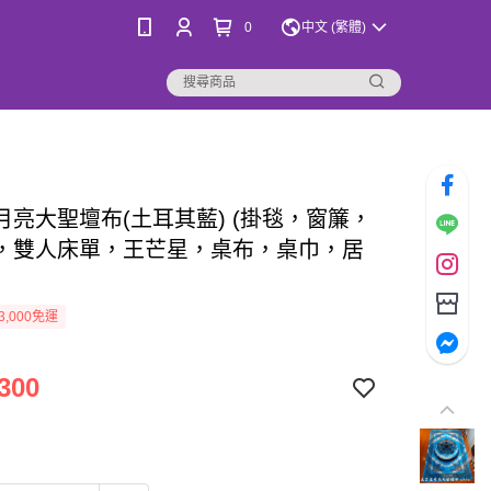
0
中文 (繁體)
月亮大聖壇布(土耳其藍) (掛毯，窗簾，
，雙人床單，王芒星，桌布，桌巾，居
3,000免運
300