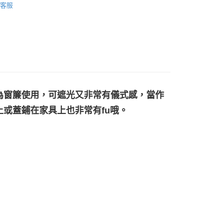
客服
🕉金屬貼/開運符/相關商品
五芒星/六芒星/大衛之星
付款
0，滿NT$3,000(含以上)免運費
付款
0，滿NT$3,000(含以上)免運費
為窗簾使用，可遮光又非常有儀式感，當作
幫您送（台灣）
或蓋鋪在家具上也非常有fu哦。
0，滿NT$3,000(含以上)免運費
送（離島）
0，滿NT$3,000(含以上)免運費
市自取