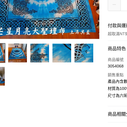
付款與運
超取滿NT$
付款方式
商品特色
信用卡一
商品編號
3054068
超商取貨
銷售重點
LINE Pay
產品內含數
材質為10
Apple Pay
尺寸為六呎*
街口支付
悠遊付
商品相關分
ATM付款
居家裝飾｜