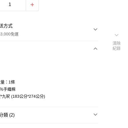
送方式
3,000免運
清除
紀錄
次付款
付款
量：1條
0％手織棉
九呎 (183公分*274公分)
類 (2)
🧸聖壇布/斗篷/掛飾/雕像擺飾
掛布/桌布/聖壇布