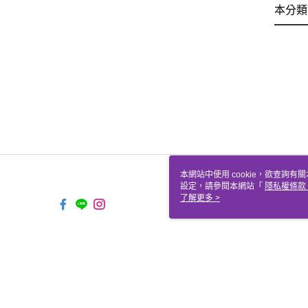
本分類
本網站中使用 cookie，欲查詢有關
設定，請參閱本網站「
隱私權條款
使用 cookie。
了解更多 >