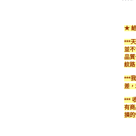
★ 
**
並不
品質
紋路
**
差，
**
有商
損的