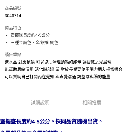
信用卡一次付款
商品編號
超商取貨付款
3046714
LINE Pay
商品特色
Apple Pay
靈擺墜長度約4-5公分
三種金屬色，金/銀/紅銅色
街口支付
銷售重點
悠遊付
紫水晶 對應頂輪 可以協助清理頂輪的能量 讓智慧之光展現
ATM付款
能幫助思緒清晰 活化腦部能量 對於長期要使用腦力朋友相當適合
可以幫助自己打開內在覺知 與直覺溝通 調整陰與陽的能量
運送方式
全家取貨付款
每筆NT$80，滿NT$3,000(含以上)免運費
詳細說明
相關推薦
7-11取貨付款
每筆NT$80，滿NT$3,000(含以上)免運費
採同品質隨機出貨。
靈擺墜長度約4-5公分。
賣家宅配幫您送（台灣）