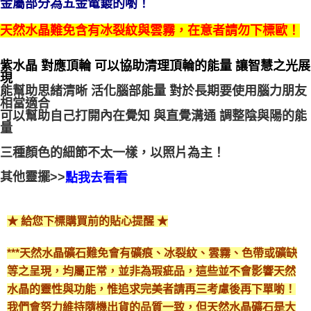
金屬部分為五金電鍍的喲！
每筆NT$80，滿NT$3,000(含以上)免運費
天然水晶難免含有冰裂紋與雲霧，在意者請勿下標歐！
郵局幫你送（離島）
每筆NT$80，滿NT$3,000(含以上)免運費
紫水晶 對應頂輪 可以協助清理頂輪的能量 讓智慧之光展
現
付款後門市自取
能幫助思緒清晰 活化腦部能量 對於長期要使用腦力朋友
免運費
相當適合
可以幫助自己打開內在覺知 與直覺溝通 調整陰與陽的能
量
三種顏色的細節不太一樣，以照片為主！
其他靈擺>>
點我去看看
★ 給您下標購買前的貼心提醒 ★
***天然水晶礦石難免會有礦痕、冰裂紋、雲霧、色帶或礦缺
等之呈現，均屬正常，並非為瑕疵品，這些並不會影響天然
水晶的靈性與功能，惟追求完美者請再三考慮後再下單喲！
我們會努力維持隨機出貨的品質一致，但天然水晶礦石是大