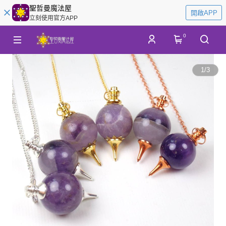
聖哲曼魔法屋
開啟APP
立刻使用官方APP
0
1
/
3