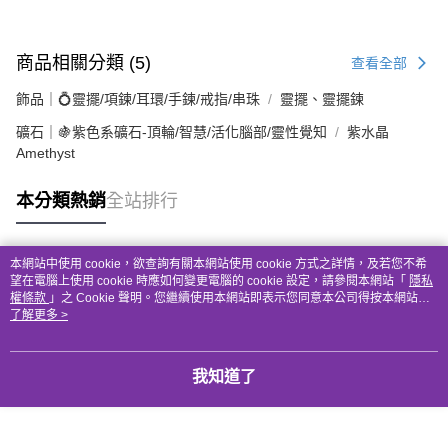
商品相關分類 (5)
查看全部
飾品｜💍靈擺/項鍊/耳環/手鍊/戒指/串珠
靈擺、靈擺鍊
礦石｜🍇紫色系礦石-頂輪/智慧/活化腦部/靈性覺知
紫水晶
Amethyst
本分類熱銷
全站排行
本網站中使用 cookie，欲查詢有關本網站使用 cookie 方式之詳情，及若您不希
熱門標籤
望在電腦上使用 cookie 時應如何變更電腦的 cookie 設定，請參閱本網站「
隱私
權條款
」之 Cookie 聲明。您繼續使用本網站即表示您同意本公司得按本網站使
用條款之 Cookie 聲明使用 cookie。
了解更多 >
我知道了